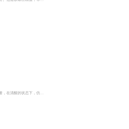
。
意象对话心理学就是用心的语言与来访者对话的心理咨询、治疗和干预方法。我们引导来访者，在清醒的状态下，仿佛梦一样用意象去思考、去想象、去构建故事编造他们自己的神话或者童话，并且把这个过程中的心理成长带到现实生活中来，从而使他们的心理更加健康。