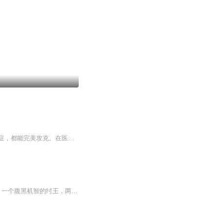
获得全能外科系统，医术、手速、诊断全面拉满。无论是复杂开颅、心脏手术，还是罕见急症，都能完美攻克。在医院叱咤风云，救死扶伤名扬四海，以超凡医术，书写属于外科之王的传奇人生。
【内容简介】 李志：哟，俺是谁？纣王！哎呀呀，昏君？我喜欢！ 一个沉默寡言的系统，一个腹黑机智的纣王，两者搭配扰乱的封神世界。 立在朝歌得天下，改天换运当纣王。 圣人算什么？你算计我，我就让你灭教！ 你有天道，我有系统！看咱俩谁强？ “...