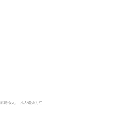
王福穿越而来，金手指是能看到万物生灵的命火蜡烛。 人人都有一根蜡烛，以运道为蜡油，燃烧命火。 凡人蜡烛为红色，遭逢厄运变黑。 但是，只有一种存在的蜡烛是白色，鬼！ 当然睁开眼时，见到收留他的道观主人，蜡烛是白的。