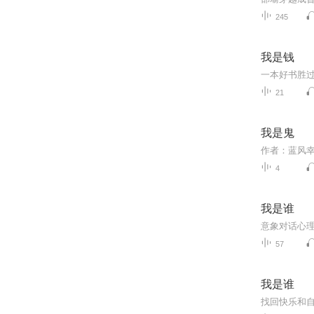
245
我是钱
一本好书胜
21
我是鬼
作者：蓝风幸
4
我是谁
57
我是谁
找回快乐和