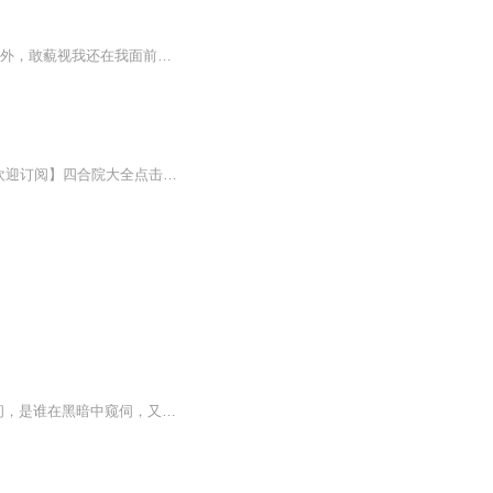
内容简介 系统在手，天下我有，就算我是废柴又能怎样，还不是照样踏遍三界游玩在宇宙之外，敢藐视我还在我面前装逼？西门吹雪给我一剑秒了他，呦，这是准备打群架吗？出来吧！姑娘们，出来接客了，貂蝉，花木兰，阿狸，虞姬，姑娘们给我揍他…作者落之枫林...
【本专辑可以单独购买，买一送一，两本书同时发布，优惠多多。也可会员VIP免费收听，欢迎订阅】四合院大全点击下面链接直接进入：四合院：变态是怎样练成的|猫城记|老舍作品_全集免费在线阅读收听下载 - 喜马拉雅 (ximalaya.com)四合院：贾张氏的绝户手|正...
【内容简介】每天20点更新1集流星划破长空，同样划破了世界的平静。超凡的力量降临人间，是谁在黑暗中窥伺，又是谁在我耳边低语。当咆哮粉碎苍穹，当力量踏平深渊，当所有的生死都被主宰……他们称呼我为——神。【作者/主播简介】作者：熊狼狗，网络小说...