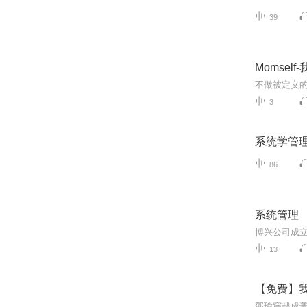
39
Momsel
不做被定义
3
系统学管
86
系统管理
13
【免费】我