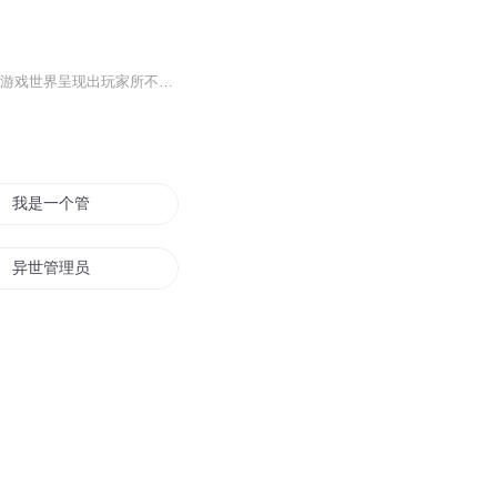
带着号称“游戏所有BOSS终极追求”的超级BOSS装备重生在一个怪物身上，莫海发现熟悉的游戏世界呈现出玩家所不知道的另一面。杀玩家升级，和BOSS争地盘，培养BOSS小弟，以BOSS身份在幕后主导游戏进程！听说玩家喜欢用人海战术杀BOSS？来！...
我是一个管理员
异世管理员
末世管理者
我成了世界管理员
我是管理员