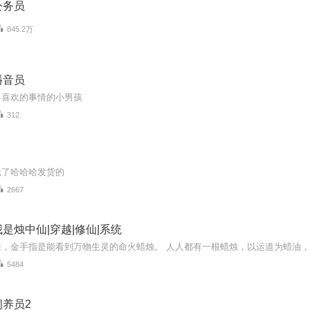
公务员
845.2万
播音员
己喜欢的事情的小男孩
312
饿了哈哈哈发货的
2667
是烛中仙|穿越|修仙|系统
5484
养员2