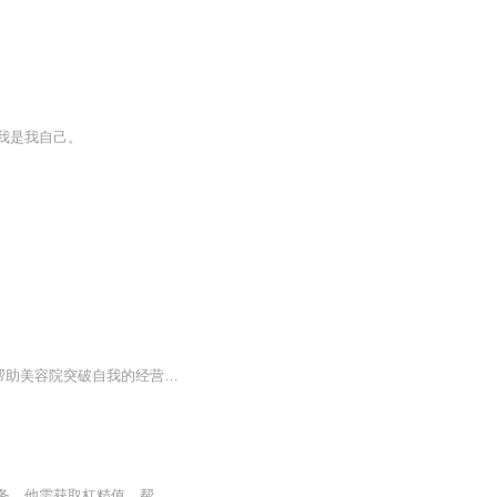
我是我自己。
博兴公司成立于2009年8月，是一家集教育、培训、系统管理打造一体的顾问公司，主要是帮助美容院突破自我的经营瓶颈，有一个良好的运作系统，将经营、管理两大系统进行完美组合，达到管理轻松化，业绩不断提升化。
邵瑜穿越成普通父亲，面对儿子索要彩礼娶媳的无理要求，开启杠精模式，还获系统发布任务。他需获取杠精值，帮侄女继承财产，改变一家人悲剧命运。