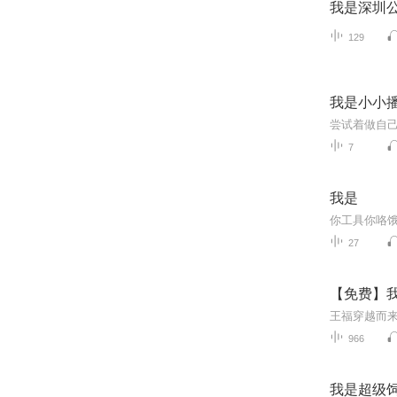
我是深圳
129
我是小小
尝试着做自
7
我是
你工具你咯
27
【免费】我
966
我是超级饲