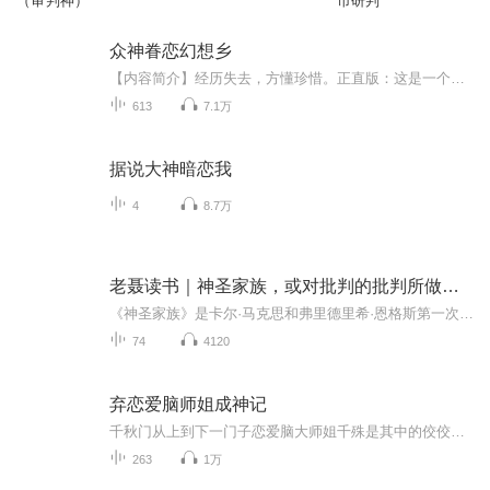
（审判神）
市研判
众神眷恋幻想乡
【内容简介】经历失去，方懂珍惜。正直版：这是一个节操满满，严肃正经，正直正派绝不做死的男人在幻想乡和幻想乡少女们的欢快日常故事。文艺版：绝望与悲伤将停留在过去随回忆消逝，希望与欢笑将会降临在未来伴歌声永记。现在，我们正从过去向未来走去。...
613
7.1万
据说大神暗恋我
4
8.7万
老聂读书｜神圣家族，或对批判的批判所做的批判
《神圣家族》是卡尔·马克思和弗里德里希·恩格斯第一次合写的批判青年黑格尔派主观唯心主义和论述历史唯物主义的著作。1845年2月在法兰克福出版单行本，中译文收入《马克思恩格斯全集》第二卷。《神圣家族》是马克思和恩格斯在制定无产阶级世界观的理论基...
74
4120
弃恋爱脑师姐成神记
千秋门从上到下一门子恋爱脑大师姐千殊是其中的佼佼者，明明有着上好的天赋，以及绝佳的变异单灵根但是却英年早婚，与他人结成道侣后，她不仅被道侣挖出了灵根送人最后更是被扔进幻海，神魂破碎受尽无数苦楚。一朝觉醒千殊斩断情缘，此生不与情爱同道，就...
263
1万