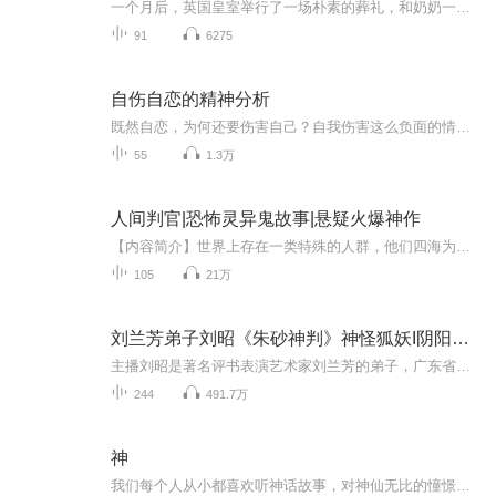
一个月后，英国皇室举行了一场朴素的葬礼，和奶奶一样，仅仅请了比较熟悉的几个人，因为她们都不喜欢热闹……
91
6275
自伤自恋的精神分析
既然自恋，为何还要伤害自己？自我伤害这么负面的情绪，又如何与自恋联系到一起？以及，“自恋"真的是负面的吗？尤其在NPD （自恋型人格障碍）的有毒性被大众广泛认知进而引发一轮轮舆论声讨的今时今日，“自恋"是一种需要被严格扼制的性格特征吗？为了回...
55
1.3万
人间判官|恐怖灵异鬼故事|悬疑火爆神作
【内容简介】世界上存在一类特殊的人群，他们四海为家，盗窃天机，以赊刀的形式给世人传达预言，江湖上称他们为赊刀人。而泄露天机是死罪，赊刀一族的人为了避免天谴，分出驱邪一族，与地府签订协议并成为人间阴差，以驱除世间妖魔鬼怪的方式来为自己族人...
105
21万
刘兰芳弟子刘昭《朱砂神判》神怪狐妖I阴阳轮回I鬼神
主播刘昭是著名评书表演艺术家刘兰芳的弟子，广东省曲艺家协会副主席，深圳市曲艺家协会主席，刘昭先生为您倾情演绎一段民间的离奇案件，鬼神传说，本作品是一部传统评书音频作品，故事以天津风土人情为历史背景，描写了李采臣，赵灵宝，铁飞龙一系列生动...
244
491.7万
神
我们每个人从小都喜欢听神话故事，对神仙无比的憧憬和向往，那些只存在于书里吗，且慢，让且慢君讲完这专辑，那些你从未有过的见闻！