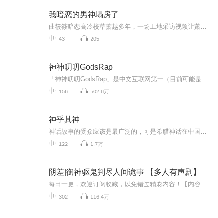
我暗恋的男神塌房了
曲筱筱暗恋高冷校草萧越多年，一场工地采访视频让萧越沦为全校笑柄。视频里他吐槽 “五百万买不到好跑车”，被贴上贪慕虚荣的假富二代标签。筱筱不顾众人嘲讽，大胆砸钱告白，成功将萧越追到手。两人相处甜蜜，萧越对她无微不至，可筱筱始终忐忑，生怕自家...
43
205
神神叨叨GodsRap
「神神叨叨GodsRap」是中文互联网第一（目前可能是唯一）档神话主题播客。神话故事、民间传说、都市怪谈……一群阴谋论学者、嘬死调查员、草根民科，致力于探索未知的神秘世界。添加lang1989x进群，与我们一起聆听众神的低语。
156
502.8万
神乎其神
神话故事的受众应该是最广泛的，可是希腊神话在中国却一直很冷僻。想必拗口的人名地名有一定的影响，又或许文字高雅而不容易传播。我借书院风格，开一片试验田，或许能将被冠以“高雅”之气的希腊神话，做成一道道您佐酒的小菜，是麻辣还是清蒸，您说了算。
122
1.7万
阴差|御神驱鬼判尽人间诡事|【多人有声剧】
每日一更，欢迎订阅收藏，以免错过精彩内容！【内容简介】四处求职碰壁，找不到工作，可没想到阴差阳错之下被卷进了一宗诡异的凶杀案。还能看见别人看不到的东西，从那之后，我便有了一份令人意想不到的正经工作.....由和光有声签约CV深蓝未蓝，梦瑶等倾情...
302
116.4万