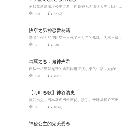
王默竟然是魔境公主韵希，但是她无为痛恨人类，因为她的哥哥魔尊在厉劫时被人类欺负。仙境里的水王子平静如水，对任何仙子都不喜欢，唯独对这样的他在小时候，他们两个总有一次相遇，从那一刻开始她就喜欢上了他，但神魔忌恋，两人错过了很多次……
158
52.5万
快穿之男神恋爱秘籍
洛倾尘作为混沌时空一只死了三万年的孤魂，为求不被灰飞烟灭，她与高冷系统绑定，穿梭于各个时空之间完成任务！遇到小白花？直接打脸不解释遇到傻炮灰？帮忙攒宝两不误遇见真男神？通通只剩宠宠宠！系统：启禀主人，宿主成天都欺负我怎么办？在线等，挺急的。某男神：换个系统。系统：??...
3
238
幽冥之恋：鬼神夫君
自从一桩突如起来的杀戮闯进了沈小染的生活，她的生活就发生了天翻地覆的变化。 为了报仇雪恨，跟一个千年鬼神签订契约，奈何，这场魑魅殊途终究是永恒无法割舍羁绊，可能人人都觉得她疯了，爱上了一个鬼，明知道没有结果，非要与上天赌一赌，只要相...
128
4620
【万叶恋歌】神谷浩史
神谷浩史，日本著名男性声优、歌手。千叶县松户市出身，茨城县牛久市成长，毕业于青二塾东京校14期，所属青二事务所。2007年起，和小野大辅在广播节目DearGirl~Stories~中开始合作。“拥有干净透明的音质，能完美出演各种角色的实力派，柔和而直达人心的表...
39
16.4万
神秘公主的完美爱恋