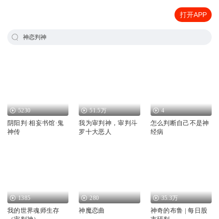
打开APP
神恋判神
5230
51.5万
4
阴阳判·相妄书馆·鬼
我为审判神，审判斗
怎么判断自己不是神
神传
罗十大恶人
经病
1385
280
35.3万
我的世界魂师生存
神魔恋曲
神奇的布鲁 | 每日股