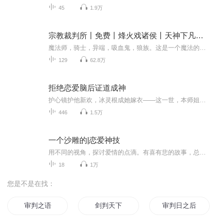
45
1.9万
宗教裁判所丨免费丨烽火戏诸侯丨天神下凡前传
魔法师，骑士，异端，吸血鬼，狼族。这是一个魔法的世界。罗桐柴尔德家训是件很有趣的事情，这个古老家族有条不成文的规定，每任家主在去世前都可以说出一条感言留给后辈，现任家主的父亲就在弥留之际说出“我的子孙，骄傲，贪婪，好色，愤怒，贪食，妒嫉...
129
62.8万
拒绝恋爱脑后证道成神
护心镜护他新欢，冰灵根成她嫁衣——这一世，本师姐先斩渣男再弑天道！」千殊直到道侣将定情信物戴在师妹胸口时，才知自己是修真话本里的炮灰。她被设计惨败，护心镜反噬心脉，更在“未来”被剖冰灵根，魂飞魄散。重生觉醒当日：她当众剑斩姻缘线，血染云...
446
1.5万
一个沙雕的|恋爱神技
用不同的视角，探讨爱情的点滴。有喜有悲的故事，总能牵动我的心。爱情，婚姻，真的如钻石一样，坚贞永恒吗？大家好，欢迎订阅《恋爱神技》本节目中，我会为你述说，我遇到,听到,看到的有意思的小故事，让我们每天都元气满满的期待明天吧！日更，欢迎大家...
18
1万
您是不是在找：
审判之语
剑判天下
审判日之后