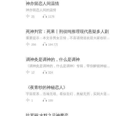
神亦留恋人间温情
神亦留恋人间的温情
25
1176
死神判官：死果丨刑侦纯推理现代悬疑多人剧
重要提示：本文非男女言情，不喜请绕道欢迎大家收听本专辑，喜欢的话记得一定要点点订阅，避免迷路哦~N市刑警队有这么一波人:吊儿郎当毒舌刑警队长，软萌阳光小白侧写师，斯文败类鉴定员，身高一米七气场七米一的御姐法医，外冷内热硬汉痕检员。五个活宝聚...
256
184.7万
调神灸是调神的，什么是调神
《调神灸是调神的，什么是调神》专辑，带你解锁神秘灸疗！10个免费音频，系统解析调神灸的奥秘，让你秒懂“调神”大法。付费音频深入剖析，10篇精华文章，带你全面掌握调神灸精髓。中医小白也能轻松入门，灸出健康好状态！快来一起“灸”出精彩人生！
12
324
《夜青纱的神秘恋人》
宇宙星系，浩瀚无垠。看似玄幻，奥秘无穷，实则大道至简。造物主便是一切玄幻之根源。为争夺领导权，前造物主九重天帝和诸神之间，爆发了一场蓄谋已久的银河外围星系大战。大战之后，九重天裂，万物归于粒子，宇宙归于虚无。星球大战影响巨大，后起之秀谨...
1
155
叶罗丽:水默之忌神魔恋