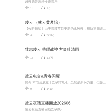
超慢跑音乐超慢跑音乐
16
1万
凌云 （林云黄梦怡）
【收听须知】由于音频节目更新的比较慢，想快速阅读小说文字版的全部章节，请在微信中搜索公众号【易点好书】，关注后，并在公众号中回复书名：【凌云】，便可快速阅读小说文字版全集。（注意：需要在公众号中回复才有效哦）凌云小说简介：看透世俗，誓要成王！“跟你说过多少遍了？我们不可能复合，不要再到我公司来！让我同事看到你，我多丢脸啊！”一个容貌靓丽，身材火辣的女人站在华鼎大厦楼下，怒瞪着眼前男人。面对女友的责骂，林云有些窘迫地低下头去，说道：“对不起菲菲，我今天是真的有急事……才会来找你...
49
22.3万
壮志凌云 荣耀战神 方焱叶清雨
15
1.3万
凌云电台&青春闪耀
简介 本电台成立于2020年8月。虽然是新兴力量，但是致力于为广大听众朋友打造一个完美的听觉盛宴。本电台分为几大板块，按一定的时间规律，不断更新：实时新闻，童趣故事，科普知识等等。无论是哪个年龄阶层，什么性别，都可以在这里享受到快乐。电台的工作者们更希望能在这里面看到你们未来的青春，或者过去的青春，这既是我们的梦想，也是我们的初衷。关于加入电台也许有一些听众朋友也想加入我们，与我们一起创作，那么请按照以下的步骤。加入电台审核委员会，QQ号：832472032在哪里，你将在快乐...
9
1410
凌云夜话直播回放202606
凌云夜话直播回放202605