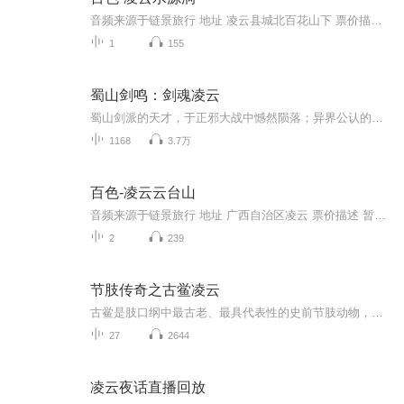
音频来源于链景旅行 地址 凌云县城北百花山下 票价描述 暂无 开放时间 全天 乘车信息 暂无
1
155
蜀山剑鸣：剑魂凌云
蜀山剑派的天才，于正邪大战中憾然陨落；异界公认的废物，因争风吃醋而潦草丧命。一场意外，让两个来自不同世界的灵魂完成互换。怀揣着蜀山绝技的灵魂，重生在了异界那具“废物”躯壳之中。当蜀山心法在异界被奉为传说中的神技，从废物到天才的蜕变，竟只...
1168
3.7万
百色-凌云云台山
音频来源于链景旅行 地址 广西自治区凌云 票价描述 暂无 开放时间 全天 乘车信息 暂无
2
239
节肢传奇之古鲎凌云
古鲎是肢口纲中最古老、最具代表性的史前节肢动物，横跨奥陶纪至二叠纪，包含板足鲎（海蝎）与早期剑尾类两大支系。它们体型差异极大，小者十余厘米，大者可达两米以上，曾是志留纪海洋与淡水生态中的顶级掠食者，凭借强壮螯肢、流线躯体与敏锐感官称霸水...
27
2644
凌云夜话直播回放