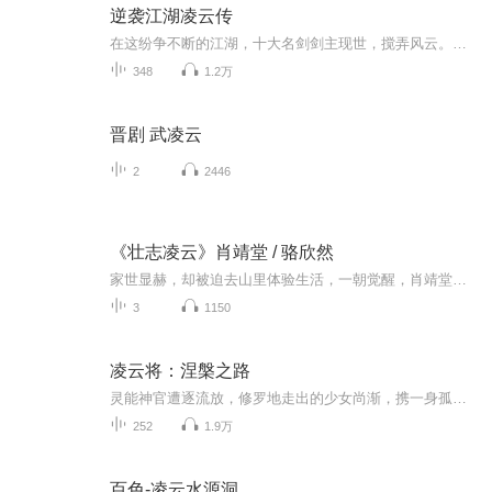
逆袭江湖凌云传
在这纷争不断的江湖，十大名剑剑主现世，搅弄风云。主角凌云，原是异世界灵魂附身纨绔世子。性格坚韧、心怀正义的他，以剑为引，开启无敌之路。 一路上，他邂逅白狼家族，经历救子惊险；深陷武林大战、魔教纷争，见证神龙降临；更在武林争霸时，围绕莫邪宝...
348
1.2万
晋剧 武凌云
2
2446
《壮志凌云》肖靖堂 / 骆欣然
家世显赫，却被迫去山里体验生活，一朝觉醒，肖靖堂风雨化龙入红尘。火车撞击铁轨的声音，迷迷糊糊的传进肖靖堂的耳里，揉了揉惺忪的眼睛，肖靖堂发现，不知不觉已经入夜了。【收听须知】1、该专辑免费收听。2、由于音频节目更新的比较慢,在收听过程中，如想快速阅读小说文字版全集请在威\新搜一搜中搜索工、种、浩【八二阅读】，关注并回复数字：【25】，便可快速阅读文字全版。（注意：需要关注工、种、浩，在工种浩中回复才有效）...
3
1150
凌云将：涅槃之路
灵能神官遭逐流放，修罗地走出的少女尚渐，携一身孤勇坠入异世。拜师悠远院，戴鬼面藏真容，与毒舌师兄、忠犬灵狼为伴，在严苛试炼中杀出重围。从石楼机关到雪山秘境，从无名小卒到护国将军，她以血肉为刃，以忠诚为甲，在权谋与杀戮的漩涡中步步为营。 ...
252
1.9万
百色-凌云水源洞