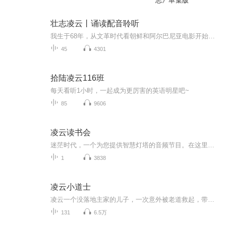
志》单集版
壮志凌云丨诵读配音聆听
我生于68年，从文革时代看朝鲜和阿尔巴尼亚电影开始喜欢看翻译片。到了改革开放初期恢复公映及引进外国电影，使我深深爱上了翻译片。特别是上译。孙道临，卫禹平，胡庆汉，毕克，邱岳峰，大师的名字闪耀着光辉！李梓，刘广宁，杨成纯，童自荣，他们的名字...
45
4301
拾陆凌云116班
每天看听1小时，一起成为更厉害的英语明星吧~
85
9606
凌云读书会
迷茫时代，一个为您提供智慧灯塔的音频节目。在这里，我们通过诚挚的对话，共同探讨那些能够启迪心智、应对变革的书籍精华。每一期节目，我们邀请思想者、行动者共同对谈，带您穿梭在不同的思想视角中，寻找那些能在动荡不安的世界中给予我们指引和启发的...
1
3838
凌云小道士
凌云一个没落地主家的儿子，一次意外被老道救起，带上山学道七年，下山回家后他励志要娶七房姨太太，成为当地的大地主，然而刚到家，就被一个女贼赖上了，非他不嫁，让他好事无奈，，，，然而他的传奇故事才刚刚开始。。。。。。
131
6.5万