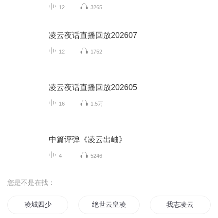
12
3265
凌云夜话直播回放202607
12
1752
凌云夜话直播回放202605
16
1.5万
中篇评弹《凌云出岫》
4
5246
您是不是在找：
凌城四少
绝世云皇凌志
我志凌云