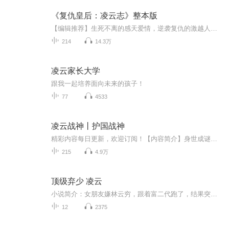
《复仇皇后：凌云志》整本版
【编辑推荐】生死不离的感天爱情，逆袭复仇的激越人生！斗智斗勇情节互相交织，步步惊心，层层发展，环环相扣！女王归来，专业打脸，无限爽点！【内容简介】面对前世失去的亲人，她这一世要时刻守护；她要将上辈子所受的屈辱，加倍讨回来；还有那些陷害她...
214
14.3万
凌云家长大学
跟我一起培养面向未来的孩子！
77
4533
凌云战神丨护国战神
精彩内容每日更新，欢迎订阅！【内容简介】身世成谜，妻子被辱，凌云战神王者归来，誓踏破迷雾，屠尽仇敌….【主播简介】z河洛生y：实力派主播，代表作《凌云战神》【购买须知】1、本作品为付费专辑，共90集，单集0.3元，前五集为试听，购买成功即支付整本...
215
4.9万
顶级弃少 凌云
小说简介：女朋友嫌林云穷，跟着富二代跑了，结果突然冒出个首富外公来跟林云相认。“你为什么现在才来跟我相认，我就是饿死，死外边，也绝对不会跟你相认的！”“叮，银行卡到账一亿！”“嗯，真香……” 成为富三代后，林云渐渐明白一个真理，有钱真的可以为所欲为！【收听须知】1.，《顶级弃少》，主角：凌云 林云。...
12
2375