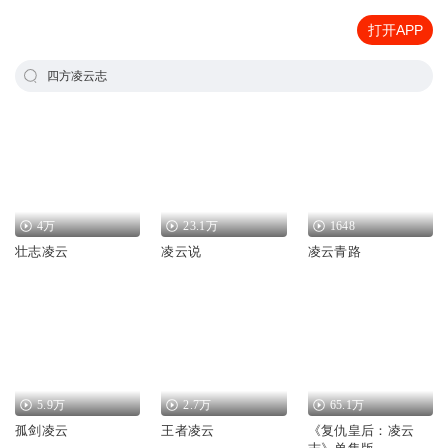
打开APP
四方凌云志
4万
23.1万
1648
壮志凌云
凌云说
凌云青路
5.9万
2.7万
65.1万
孤剑凌云
王者凌云
《复仇皇后：凌云