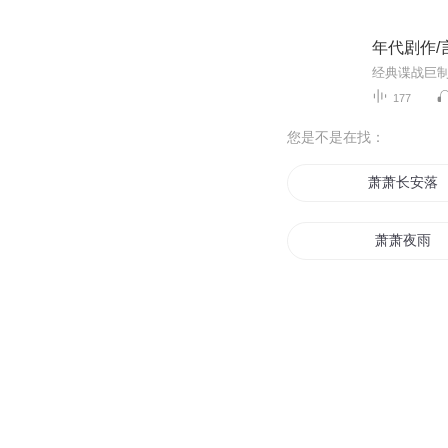
年代剧作/
177
您是不是在找：
萧萧长安落
萧萧夜雨
萧萧七少
龙王萧阳萧
长暮萧萧