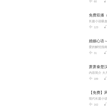
60
免费双播
123
婚姻心语
31
萧萧秦楚汉 
189
【免费】风
162