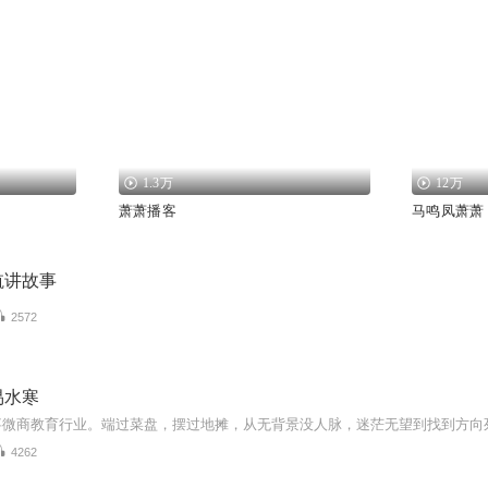
1.3万
12万
萧萧播客
马鸣凤萧萧
航讲故事
2572
易水寒
4262