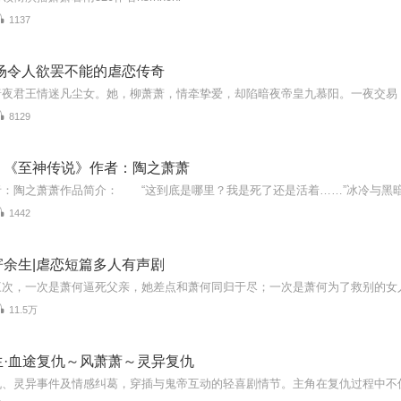
1137
一场令人欲罢不能的虐恋传奇
8129
：《至神传说》作者：陶之萧萧
1442
寄余生|虐恋短篇多人有声剧
11.5万
生·血途复仇～风萧萧～灵异复仇