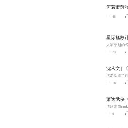
何若萧萧
48
星际拯救
23
沈从文 | 
18
萧逸武侠
请欣赏由ni
9