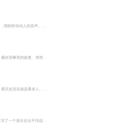
长篇小说吸血伯爵的小新娘 作者：萧萧马声演播：声声蔓该版权授权由鹿程有音提供回忆里，我聆听你动人的笑声。耳边微微吹过的风会把你的罗裙轻轻带起，我不怀好意地笑着向你看去，你会红着脸撅着小嘴过来轻轻捶打我。那是四百年前，那时的我应该还是会笑，...
爱的解忧指南婚姻是无数个“怎么办”组成的修行。当激情沉淀为日常，那些未说出口的期待、藏在琐事里的疲惫、突然爆发的争吵，都可能让亲密关系陷入迷雾。《婚姻心语》不是答案之书，而是一盏灯——用54个真实案例，陪你看清爱的本质：它需要勇气，更需要...
内容简介 大凡仁者，翻开史书无不涕泪悲泣。 历史书不杀人，但历史书里全是杀人的故事，看历史其实就是看杀人。 本人每次翻阅史籍，都要先虔诚地合掌默念三声阿弥陀佛，以示对亡灵的尊重。 下面的故事发生在二千多年前，在那短短几十年间，中国王权的最高...
现代长篇小说。徐訏著。上海怀正文化社1946年10月初版。作品以青年哲学家徐的自述形式,写了一个发生在太平洋战争前后的上海的间谍斗争和爱情故事。在上海“孤岛”,环境使徐无法从事他的美与善的哲学研究,因而不得不常在舞厅、酒吧寻求暂时的麻醉。他偶然救...