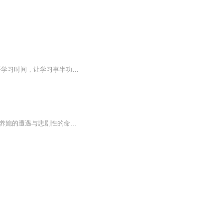
[你将获得] 1.达到日语N1能力，无障碍交流 2.扫清知识盲区，停止无用努力 3.缩短日语学习时间，让学习事半功倍 4.帮你建立属于你的日语思维 [适合人群] 1.每天都在死记硬背，却依然学不好日语的人 2.时间有限，找对缩减时间学日语方...
《萧萧》是沈从文于1929年以湘西农村生活为题材创作的一篇短篇小说，描述了乡下一个童养媳的遭遇与悲剧性的命运。小说表现了湘西民风的纯朴，展示了“不悖乎人性”即顺应自然人性的主题意蕴，同时也谴责了旧中国农村童养媳制度的愚昧与野蛮并对历史文化及民族性进行了深入的思考。小说《萧萧》语言清新自然，写景优美淡雅，具有浓郁的乡土特色；情节舒缓，细节丰富而微妙。