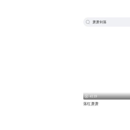
萧萧剑落
4119
落红萧萧