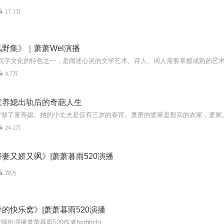
17.1万
野集》｜萧萧Wel演播
4.7万
童养媳出轨后的奇葩人生
24.1万
妻又娇又飒》|萧萧暮雨520演播
28万
的快乐窝》|萧萧暮雨520演播
衔演播萧萧暮雨520作者hsrhhchi