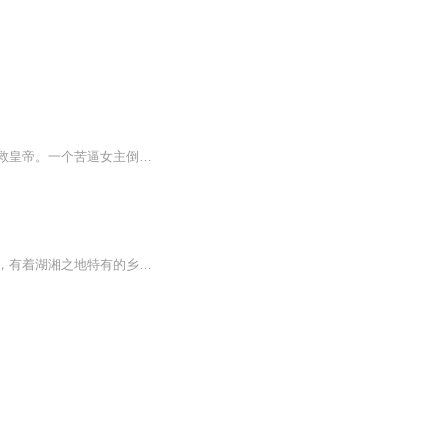
人家穿越的各个人生赢家，怎么到她这就不对，弟弟却命在旦夕，只能接下十亿委托——拯救皇帝。一个苦逼女主倒霉倒霉再倒霉之后，杀野兽杀异形不断变强，拯救皇帝终于成为人生赢家的故事。
沈老塑造了许许多多鲜活生动、凡俗难见的小女子，这些女孩子生在长在湘西的灵山秀水中，有着湖湘之地特有的乡风民情，神秘清雅，仙灵动人。其间把特定的现实背景渗透在了字里行间，展露出这些女子在压抑的现实里的自由与选择。就让我们跟随沈老慧笔，走入...