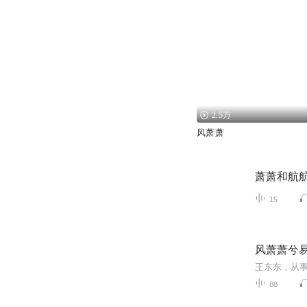
2.5万
风萧萧
萧萧和航
15
风萧萧兮
88