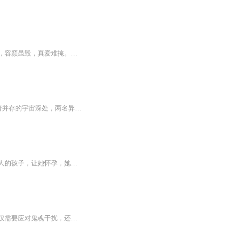
爱恨交织，暗夜君王情迷凡尘女。她，柳萧萧，情牵挚爱，却陷暗夜帝皇九慕阳。一夜交易，容颜虽毁，真爱难掩。局中局，情归何处？他，颠覆人间，唯求她心，却错把心脏当真爱。生死相随，湖底共眠，真相大白，痛彻心扉。爱恨情仇，爆点连连，邀您共赏！
至神传说作者：陶之萧萧作品简介： “这到底是哪里？我是死了还是活着……”冰冷与黑暗并存的宇宙深处，两名异常高大、令人毛骨悚然的怪人拉着一名五花大绑的男子，吃力而又缓慢的向前飘动着，他们究竟是前往阴曹地府，还是九天仙界，是亘古长存，还是...
顾晚晚死过三次，一次是萧何逼死父亲，她差点和萧何同归于尽；一次是萧何为了救别的女人的孩子，让她怀孕，她差点死在手术台上；最后一次是她身患绝症，最终死在萧何的怀里。她受尽了世间重重痛苦，可命运终究是亏待了她...
故事融合复仇、灵异事件及情感纠葛，穿插与鬼帝互动的轻喜剧情节。主角在复仇过程中不仅需要应对鬼魂干扰，还需与多方势力周旋，展现生存智慧与果敢决断。