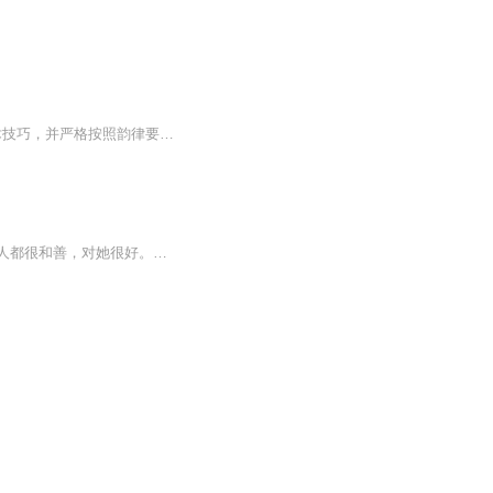
诗词是汉字文化的特色之一，是阐述心灵的文学艺术。诗人、词人需要掌握成熟的艺术技巧，并严格按照韵律要求，用凝练的语言、绵密的章法、充沛的情感，以及丰富的意象来高度集中地表现社会生活和人类精神世界 李兵先生所著的这本《风...
萧萧，十二岁做了童养媳。她的小丈夫是仅有三岁的春官。萧萧的婆家是殷实的农家，婆家人都很和善，对她很好。做媳妇的萧萧一面照料小丈夫，一面做家务，日子过得很平淡，很知足。萧萧十五岁时，被婆家的工人花狗引诱做了“坏事”……按照湘西旧风俗，这种...