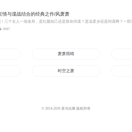
言情与谍战结合的经典之作/风萧萧
9087
萧萧雨晴
时空之萧
生而为王萧阳
阳叶云舒
异世萧风
© 2014-
2026
喜马拉雅 版权所有
一剑萧萧之一剑红颜