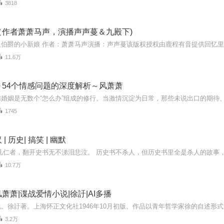
3818
（作者萧萧马声，演播声声蔓＆九殿下)
11.6万
～54个情感问题的深度解析～风萧萧
1745
| 历史| 搞笑 | 幽默
10.7万
萧萧|谍战爱情小说|徐訏|AI多播
3.2万