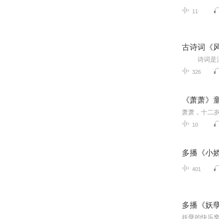
11
古诗词《风
326
《萧萧》
10
多播《小娇
401
多播《妖孽
妖孽的快乐窝领