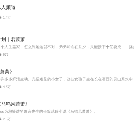
私人频道
1.4万
计划｜君萧萧
973
《萧萧》
4.5万
《马鸣风萧萧》
ukou为您播讲的萧逸先生的长篇武侠小说《马鸣风萧萧》。
2.5万