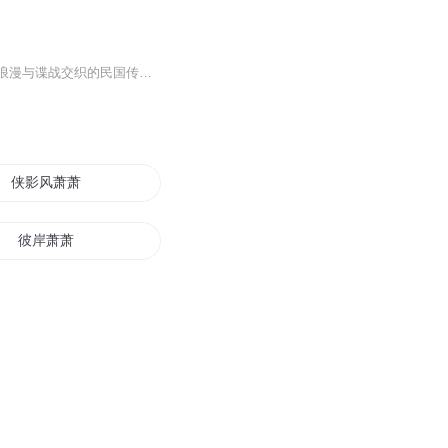
经典谍战巨制！三个女人一场迷局，是红颜知己还是致命间谍？是温柔乡还是间谍网？一部浪漫与谍战交织的民国传奇，一场爱与欺骗的帷幕正缓缓拉开。
侠影风萧萧
彼岸萧萧
长剑风萧
满城萧萧
仙路萧萧