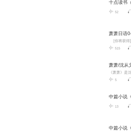
十点读书
52
萧萧日语0
515
萧萧/沈从
5
中篇小说
13
中篇小说