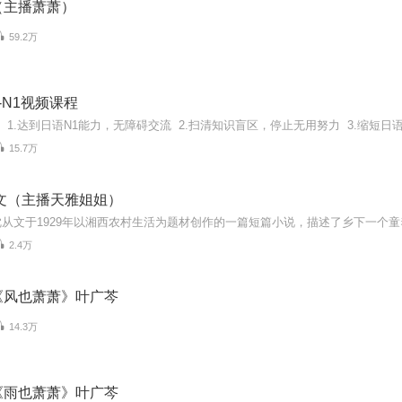
（主播萧萧）
59.2万
-N1视频课程
15.7万
文（主播天雅姐姐）
2.4万
《风也萧萧》叶广芩
14.3万
《雨也萧萧》叶广芩