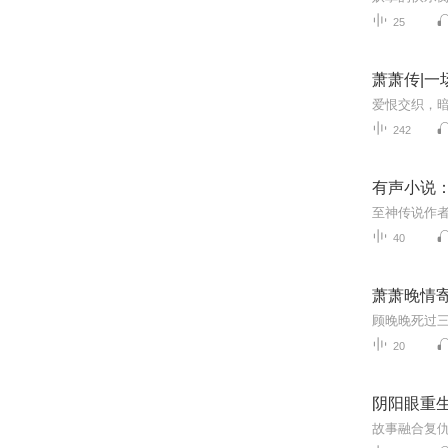
25
萧萧传|
242
有声小说
40
萧萧晚情
20
阴阳眼重