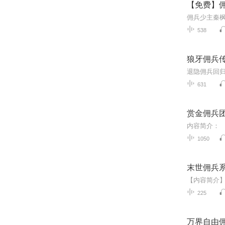
【免费】佣
538
狼牙佣兵
631
赏金佣兵
1050
末世佣兵
225
万界自由