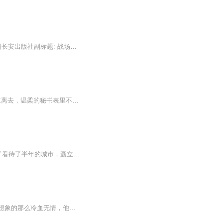
建议购买纸质版书籍阅读。水平有限，读错之处请谅解。作者: 指文烽火工作室 出版社: 中国长安出版社副标题: 战场决胜者002...
【内容介绍】令人闻风丧胆的一代‘杀神’回归都市，成为天才女总裁的佣兵。心仪的女孩无故离去，温柔的秘书表里不一，俏丽的小魔女诡计频频……是命运的安排，还是人为的设计？ 陈奇身边美女如云，挥手搅动都市风云，轻松纵横四方无敌！【作者简介】我域我行，山西繁峙人，酷匠网签约驻站名家，其作品《女总裁的神级佣兵》长期处于销售、人气双榜前列，在酷匠网总点击量已达1.3亿，获得2万粉丝的追书。他擅长都市兵王类题材作品创作，对热血情仇等元素掌控十分到位，本人有极为丰富的创作经历，写作经...
一架从法国巴黎飞往魔都的波音747起飞，满载乘客。 经济舱中。 叶勋笑呵呵的看了看待了半年的城市，矗立在维纳河畔的埃菲尔铁塔逐渐缩小，即将变成蚂蚁。 他收回视线，看向窗外，虎目中闪过希冀之色。 手中把玩着一块深蓝色玉佩，温柔抚摸着。...
【内容简介】雇佣兵，一个远离世俗世界的职业，他们不仅仅为了钱而去战斗，也不是我们想象的那么冷血无情，他们也有让人热血沸腾的激情和无私的奉献，更有普通人无法体会的兄弟之情、生死之情、浪漫爱情。他们的宣言是只要我还活着，就绝不让兄弟倒下；他...