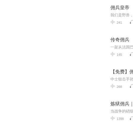
佣兵皇帝
我们是野兽
241
传奇佣兵
145
【免费】佣
268
炼狱佣兵
1398