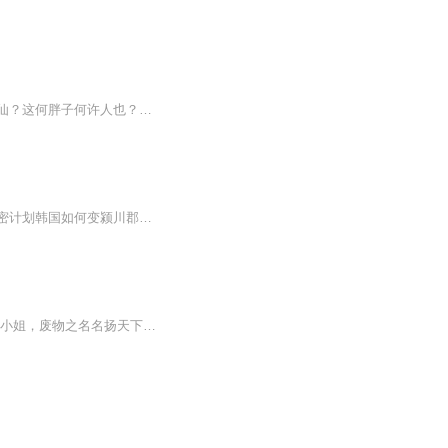
网红，也能修仙？搞笑呢，刘伯温斩断天地二桥后，我们的世界已经进入末法时代，何来修仙？这何胖子何许人也？她到底是如何在这末世存活，她的战队是如何位列仙班的，这里的故事让各位看官捧腹大笑，温馨提示，欣赏本故事千万别喝水。
【内容简介】嬴政成为秦王的坎坷之路秦国的强胜秘诀嫪毐和吕不韦为何被杀统一天下的绝密计划韩国如何变颍川郡赵国被灭的最大因素秦国如何逼降魏国轻取燕国的方法等内容。
以天下为聘，娶你为后，霸宠一世。内容简介 佣兵之王重生成被流放在旁系的将军府五岁嫡小姐，废物之名名扬天下。强大灵魂入住完美身体，她强势归来，惩恶奴，斗恶母，归还一切屈辱。初见，她从天而降，落入他的温泉之中，四目相对，她吹了吹口哨，“身材...