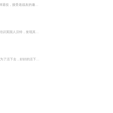
【内容简介】老侦察兵欧阳飞，为筹钱救身患重病的父亲，毅然放弃转三级士官的机会，选择退役，接受老战友的邀请，加入了一支由华人组建的佣兵团。 在一次出任务时遭遇意外，奇迹生还，且脑海中莫名出现了一个“万界佣兵”系统，可以接受来自诸天万界的雇佣...
国际佣兵赵志穿越至1938年的上海，接受穿越事实后，在街头偶遇抢劫事件。他出手相助，结识英国人汉特，发现其疑似从事军火生意，便欲向其借用“咖啡豆和咖啡壶”。故事由此展开，看他如何在抗战时期闯荡。
内容简介 东汉末年，天下纷争，来自未来的高诚，仗三尺青锋剑，逐鹿天下！一切，都只是为了活下去，好好的活下去，活的更好。乱世不平，何以求活，何以求安....书中情节跌宕起伏，板盾蛮霍乱益州繁华；黄巾军荡起八州波澜；西羌复起惊扰凉州；董卓入洛威...