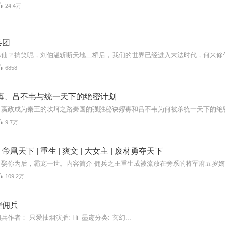
24.4万
兵团
6858
嫪毐、吕不韦与统一天下的绝密计划
9.7万
凰天下 | 重生 | 爽文 | 大女主 | 废材勇夺天下
109.2万
雇佣兵
作者： 只爱抽烟演播: Hi_墨迹分类: 玄幻...