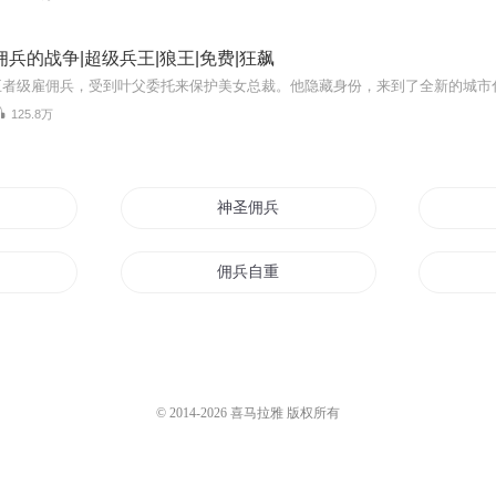
佣兵的战争|超级兵王|狼王|免费|狂飙
125.8万
神圣佣兵
佣兵自重
系统
佣兵之异战
者
至尊佣兵王
© 2014-
2026
喜马拉雅 版权所有
天下
佣兵小生