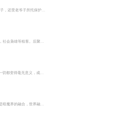
佣兵少主秦枫因冲动致佣兵团解散，回到H市。他在学校是“打架狂人”，击退找麻烦的社会流子，还受老爷子所托保护校花张雪。与此同时，H市帮会争斗在即，秦枫的大哥和二哥也打算参与，精彩故事由此展开。
退隐佣兵回归都市，偶遇神秘萝莉，开了家小旅馆，又遇社会大姐大，警花妹子，杀手玫瑰，社会枭雄等租客。后聚集兄弟勇闯天下！！
内容简介： 人总要牺牲掉一些什么东西，才能在这个世界上努力的活下去。可是当牺牲的一切都变得毫无意义，成为别人拿来任意挥霍使用的玩具，并且拒绝支付报酬。那么：赏金佣兵团不介意亲自动手，并且在其中收取他们应付的利息！作者：傍晚的水瓶主播：...
【内容简介】末世来了是暗魔界的灵力侵袭，丧尸出现。是暗魔界的空间裂缝，魔兽来了。是暗魔界的融合，世界融合了。蜀山空间，昆仑洞天，几大福地，有些hold不住了主角笑了，我拥有位面佣兵系统，所有的一切都会是我的！【作者/主播】作者：琴梦语主播：宇...