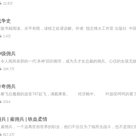
12.8万
战争史
1.4万
神级佣兵
104.7万
传奇佣兵
2314
 | 雇佣兵 | 铁血柔情
817.2万