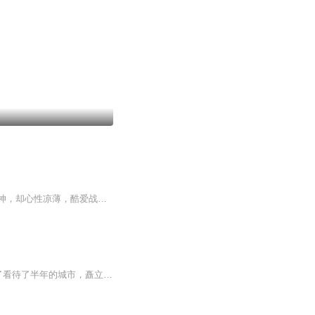
【内容简介】神诞生后，便有了五洲，仁慈的神赋予了五洲智慧，从此便有了人。但人形似神，却心性凉薄，酷爱战争，尔虞我诈，争权夺势，这次的故事便发生在中平神洲的一个偏远村落，在血与火的洗礼中，一个佣兵少年悄悄成长，成为了搅动神州风云的关键棋子……
一架从法国巴黎飞往魔都的波音747起飞，满载乘客。 经济舱中。 叶勋笑呵呵的看了看待了半年的城市，矗立在维纳河畔的埃菲尔铁塔逐渐缩小，即将变成蚂蚁。 他收回视线，看向窗外，虎目中闪过希冀之色。 手中把玩着一块深蓝色玉佩，温柔抚摸着。...