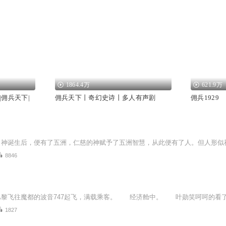
1864.4万
621.9万
佣兵天下|
佣兵天下丨奇幻史诗丨多人有声剧
佣兵1929
8846
1827