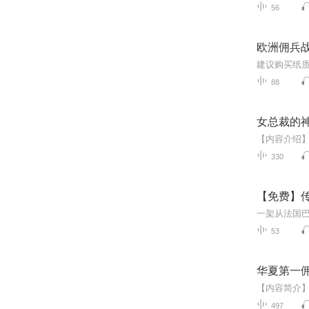
56
欧洲佣兵
88
女总裁的
330
【免费】
53
华夏第一佣兵
497