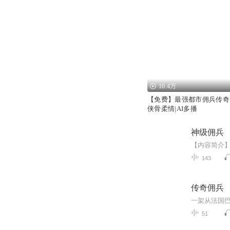
10.4万
【免费】最强都市佣兵传奇|
侠骨柔情|AI多播
神级佣兵
143
传奇佣兵
51