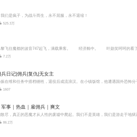
，我们是疯子，为战斗而生，永不屈服，永不退缩！
525.3万
7.2万
兵日记|佣兵|复仇|无女主
1607
｜军事｜热血｜雇佣兵｜爽文
86.2万