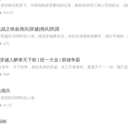
341.6万
战之铁血佣兵|穿越|佣兵|民国
13万
 穿越人醉掌天下权 | 统一大业 | 群雄争霸
3095
血佣兵
空回到1938年的上海
11.1万
686