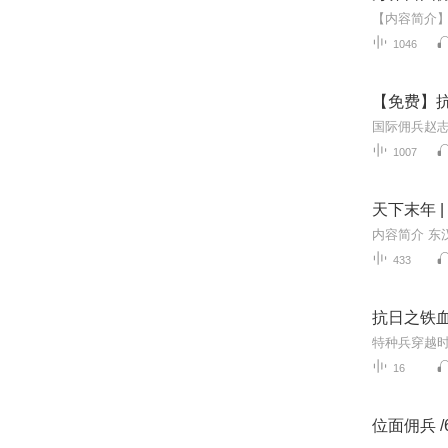
1046
【免费】抗
1007
天下末年 |
433
抗日之铁
特种兵穿越时
16
位面佣兵 /