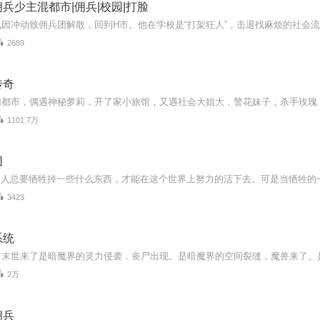
兵少主混都市|佣兵|校园|打脸
2689
传奇
1101.7万
团
3423
系统
2万
佣兵