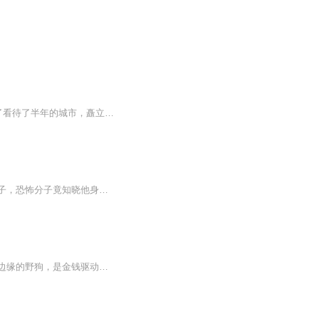
一架从法国巴黎飞往魔都的波音747起飞，满载乘客。 经济舱中。 叶勋笑呵呵的看了看待了半年的城市，矗立在维纳河畔的埃菲尔铁塔逐渐缩小，即将变成蚂蚁。 他收回视线，看向窗外，虎目中闪过希冀之色。 手中把玩着一块深蓝色玉佩，温柔抚摸着。...
中士狙击手孙振在维和任务中搭档牺牲，退役后成流浪汉。在小镇饭馆，他遭遇国外恐怖分子，恐怖分子竟知晓他身份。面对危机，曾的特种兵素养让他沉着以对，后续发展引人好奇。
当战争的硝烟散尽，真正的恶魔才从人性的废墟中爬起。我们不是英雄，我们是游走于地狱边缘的野狗，是金钱驱动的杀戮机器，是这个世界不愿承认的肮脏答案。我们是佣兵。