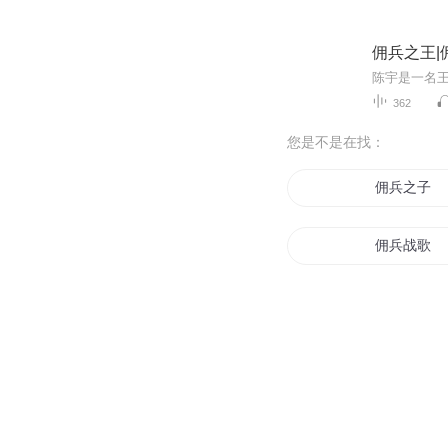
佣兵之王|
362
您是不是在找：
佣兵之子
佣兵战歌
末世之佣兵
天生佣兵王
佣兵之王者