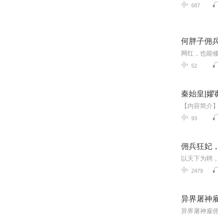
687
何胖子佣
52
秦始皇|
93
佣兵狂妃，帝
2479
异界屠神
异界屠神雇佣兵