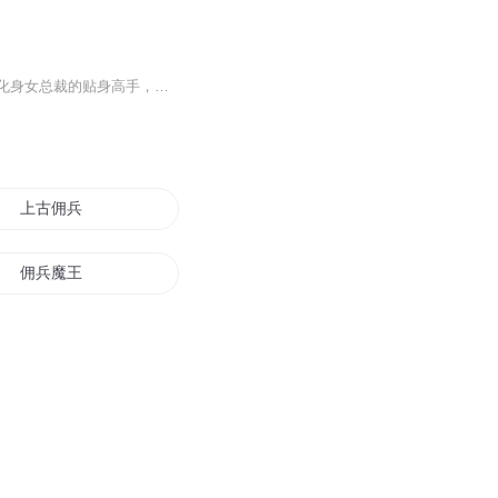
陈宇是一名王者级雇佣兵，受到叶父委托来保护美女总裁。他隐藏身份，来到了全新的城市化身女总裁的贴身高手，可生活并没有因为他隐藏身份变得和平...在全新的生活环境中，因为各种机缘巧合，陈宇遇到了他的一些红颜知己，发生了很多有趣的故事，同时也伴随...
上古佣兵
佣兵魔王
全女佣兵
战火佣兵
我在异界当佣兵