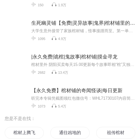
150
1.9万
生死幽灵铺【免费|灵异故事|鬼界|棺材铺里的女魂】
大学生意外接管了家族棺材铺，怪事接踵而至。第一单送出的棺材被死者家属拒收，竟是死去多日的人，不容我不信，因为打开钱包发现竟是冥币。此后，厉鬼缠身，半夜敲门声不断，我仿佛游走在生死边缘。接下来更是惊悚叠替，灶房内的大陶缸藏有秘密，村妇诱惑...
1095
4.9万
|永久免费|诡棺|鬼故事|棺材铺|摸金寻龙
棺材里外 阴阳买卖每天15.00更新每个故事即相“棺”又独立，可选择收听。1-1273诡棺一1274-1804诡棺二1805-诡棺三各位小耳朵：感觉不错，请点赞+订阅。感觉不行尽管来喷或直接划走。感觉一般欢迎探讨交流。
2682
13.4万
【永久免费】棺材铺的奇闻怪谈|每日更新
听完本专辑凭截图领红包微信号：WHL71730107内容简介他是一个刚毕业的大学生，为了生活接下了一家棺材铺，当地白事还是很讲究的，所以棺材铺比较来钱。他的第一笔生意却是一个死鬼来订棺材，还给了一沓子“钱”，从此厉鬼缠身，他为了自救不得不踏上危险道...
1073
5.4万
您是不是在找：
棺材上腾飞
通往凶地的棺材
祖传棺材