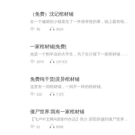
（免费）沈记棺材铺
在一个偏僻的小镇发生了一件很奇怪的事，镇上最有钱的张家老太爷突然死了，没过几天，家里的一个小丫头也莫名其妙地从花园里的假山上摔下来死了。人们纷纷传说他们是撞见了鬼。而且，还有不少人看到有个可怕的“鬼魂” 在夜半街上游荡。接着更奇怪的事发生...
40
3414
一家棺材铺|免费|
他是一个刚毕业的大学生，为了生计接下一家棺材铺，不料遇到的第一笔生意收到的就是冥币。从此厉鬼缠身，游走在生死边缘。为了自救，他不得不踏上一条危险的道路，收服一个又一个命格特殊的厉鬼——怨气冲天的百年女鬼，能预测危险的遗弃小鬼，打红伞的雨...
1074
137.6万
免费纯干货|灵异棺材铺
这里有一间棺材铺，一间不一样的棺材铺。
210
7.3万
僵尸世界:我有一家棺材铺
【飞卢中文网A级签约作品】简介:苏阳穿越到僵尸世界，发现林正英竟然是自己的师叔，在林正英的帮助下，在他隔壁开了一家棺材铺，并且成功开启棺材铺系统。 使用金角铜棺材镇压一只黑眼僵尸，每日为宿主提供999点灵气，并且获得术法九霄神雷，先天雷灵道体……！ 使用极阴黑檀棺材镇压一只百年厉鬼，每日为宿主提供999点灵气，并且获得千年桃木剑！ 将两只绿眼僵尸合成，不小心出现了变异，竟然合成出了嗜血女王僵尸……！！ 被镇压的厉鬼和僵尸竟然还能为自己战斗。 千年狐狸精一副楚楚可怜的模样道：“大人，不要杀奴家！” 任婷婷撒娇道：“你最棒了！”(飞卢小说网郑重提醒:本故事纯属虚构，如有雷同，纯属巧合，切勿模仿。)作者:僵尸世界林正英演播者:夜夜笙歌
21
8356