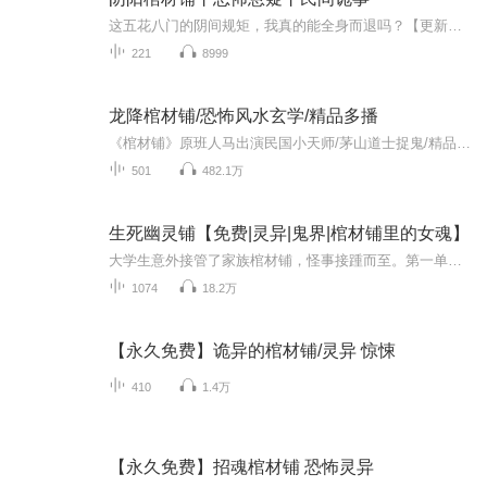
这五花八门的阴间规矩，我真的能全身而退吗？【更新时间】每天8点更新！首发100集，日更10集！【内容简介】你见过半夜啼血的哭丧猫吗？你知道槐木为何被称作“鬼木”吗？你相信湘西赶尸的传说吗？别急着否认，当你真正踏入“棺材匠”这一行，这些五花八门...
221
8999
龙降棺材铺/恐怖风水玄学/精品多播
《棺材铺》原班人马出演民国小天师/茅山道士捉鬼/精品多播_全集免费在线阅读收听下载 - 喜马拉雅 (ximalaya.com)精彩上架，欢迎收听！我从未想到，我的一生，会跟一口棺材纠缠不清。我叫江边夜。至于这个名字的由来，很简单，爷爷说我是晚上他在江边打鱼捡...
501
482.1万
生死幽灵铺【免费|灵异|鬼界|棺材铺里的女魂】
大学生意外接管了家族棺材铺，怪事接踵而至。第一单送出的棺材被死者家属拒收，竟是死去多日的人，不容我不信，因为打开钱包发现竟是冥币。此后，厉鬼缠身，半夜敲门声不断，我仿佛游走在生死边缘。接下来更是惊悚叠替，灶房内的大陶缸藏有秘密，村妇诱惑...
1074
18.2万
【永久免费】诡异的棺材铺/灵异 惊悚
410
1.4万
【永久免费】招魂棺材铺 恐怖灵异