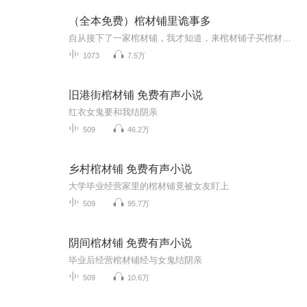
（全本免费）棺材铺里诡事多
自从接下了一家棺材铺，我才知道，来棺材铺子买棺材的人不一定是活人。“你应该庆幸你没有离开棺材铺，否则，你现在已经是一个尸体了......
1073
7.5万
旧港街棺材铺 免费有声小说
红衣女鬼要和我结阴亲
509
46.2万
乡村棺材铺 免费有声小说
大学毕业经营家里的棺材铺竟被女友盯上
509
95.7万
阴间棺材铺 免费有声小说
毕业后经营棺材铺经与女鬼结阴亲
509
10.6万