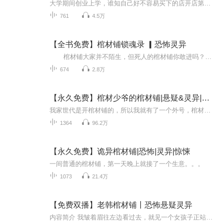
大学期间创业上学，谁知自己好不容易买下的店开店第一天，却迎来了一位鬼客，于是从这以后........
761
4.5万
【全书免费】棺材铺锁魂录 ▎恐怖灵异
棺材铺大家并不陌生，但死人的棺材铺你敢进吗？自从我接下一家棺材铺，诡异的事就围绕着我，我才知道，来买棺材的不一定是活人…… 我，林飞，刚毕业。为了生活，盘下了这个棺材铺。可在我接手后发生了太多太多光怪陆离的事儿。第一笔...
674
2.8万
【永久免费】棺材少爷的棺材铺|悬疑&灵异|惊悚搞笑
我家世代是开棺材铺的，所以我就有了一个外号，棺材少爷。我家有个僵尸一样的爷爷，民国呆人的爸爸，和一个不怎么见面，整天睡在棺材里的妈妈。我家祖宗留有家训：棺材只能卖给方圆五十里内的死人。至于为什么超过五十里方圆外的人为什么卖不走我家的棺材...
1364
96.2万
【永久免费】诡异棺材铺|恐怖|灵异|惊悚
一间普通的棺材铺，第一天晚上就接了一个生意。。。
1073
21.4万
【免费双播】老韩棺材铺丨恐怖悬疑灵异
内容简介 我皱着眉往左边看过去，就见一个女孩子正站在奈河的护栏旁边，身上穿了一条白色的百褶裙，头发长长的，长得也不错，手中撑着一把白色带蓝点的遮阳伞。这么一看，这个女孩是很有气质的，就算是在遍地清纯软妹子的大学，这种有气质的妹子也是稀有...