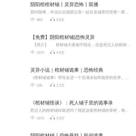
阴阳棺棺材铺丨灵异恐怖丨双播
我叫陈峰，毕业以后就跟父亲一起在县城里经营着一家棺材铺子，却不在一次抬棺中而与一名女鬼纠缠不清。说起抬棺这一行，有很多忌讳和讲究，其实并没有上流传的那么邪乎，特别是我干了这么三年以后，更是不相信那些鬼鬼怪怪的事情。但是...
983
5.8万
【免费】阴阳棺材铺|恐怖灵异
【简介】 棺材铺大家都不陌生，但是死过人的棺材铺你敢进吗？自从我接下一家棺材铺，诡异的事就围绕着我，我才知道来买棺材的不一定是活人...... 我，林飞，刚毕业，为了生活，盘下了这个棺材铺，可在我接手后发生了太多太多光怪陆离的...
1073
4.5万
灵异小说｜棺材铺诡事｜恐怖经典
《棺材铺诡事》带你走进一个充满未知和诡异的世界。在这个令人毛骨悚然的故事集中，每个篇章都围绕着一家神秘的棺材铺展开。这里的每一口棺材都有自己的故事，每一个故事都充满了惊悚与悬念。无论是午夜时分响起的诡异声响，还是突然消失的顾客，每一个细...
105
1.2万
《棺材铺怪谈》：死人铺子里的诡事录
死过人的棺材铺你敢进吗？我是这家棺材铺的掌柜，每天打交道的不只是死人，还有那些披着人皮的“东西”。第一笔生意，我收到的不是真钱，而是一沓冥币。从那天起，我就知道，我再也走不出这间棺材铺了……每晚一个棺材铺诡事，胆小慎入！订阅、点赞、追更...
1073
3.8万
阴阳棺材铺丨恐怖悬疑丨民间诡事