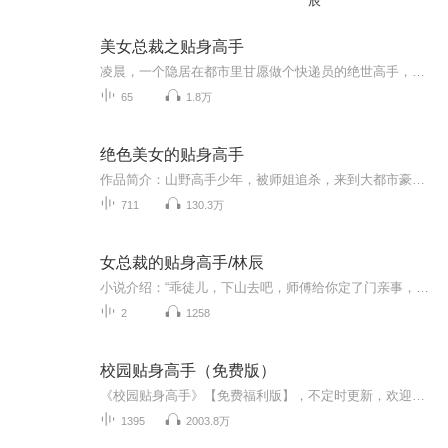
辰
美女总裁之贴身高手
凌晨，一个隐居在都市里甘愿做个快递员的绝世高手，因为一次工作关系，他走进了南荣婉清这个被誉为东海一支花的绝色美女总裁的世界。从此，他的人生开始多姿多彩！邻家小妹，总裁千金，美女大小姐，漂亮女警花，纷至沓来。风流而不下流，且看他如何纵横花都。......
65
1.8万
绝色美女的贴身高手
作品简介：山野高手少年，被师姐追杀，来到大都市豪门。从不名一文的穷小子，到各大势力争相收买的大人物。作者：沉睡不醒来主播：向海购买须知：1、本作品为付费有声书，前【55】集为免费试听。2、版权归趣阅有声所有，严禁翻录成任何形式，严禁在任何第三方平台传播，违者将追究其法律责任。3、在购买过程中，如果您有任何问题，可以按以下方法咨询在线客服：（1）喜马拉雅APP【账号】-【帮助与反馈】”中咨询在线客服（2）关注【喜马拉雅付费精品】公众号，通过下方菜单栏...
711
130.3万
女总裁的贴身高手/林辰
小说介绍：“乖徒儿，下山去吧，师傅给你定了门亲事，是个大美女，便宜你了！”【收听须知】1、《女总裁的贴身高手》林辰2、由于音频节目更新的比较慢，如想快速阅读小说文字版的全部章节，请在微信中搜索公/众/号【毛毛虫文学】，关注后，并在公/众/号中...
2
1258
校园贴身高手（免费版）
《校园贴身高手》【免费福利版】，不定时更新，欢迎订阅收听！（更多精彩快速收听请订阅《校园贴身高手（精品双播）》正式付费版，感谢支持）【内容简介】叶小风，心有傲气，不甘平凡的贫穷少年，因其家里无钱、无权、无势，被女友抛弃，在他暗自神伤、心...
1395
2003.8万