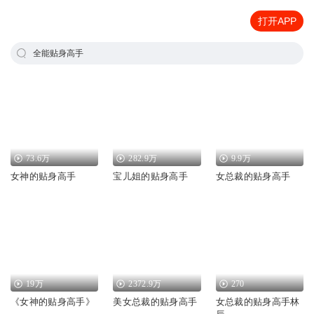
打开APP
全能贴身高手
73.6万
282.9万
9.9万
女神的贴身高手
宝儿姐的贴身高手
女总裁的贴身高手
19万
2372.9万
270
《女神的贴身高手》
美女总裁的贴身高手
女总裁的贴身高手林