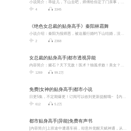
小说简介：乖徒儿，下山去吧，师傅给你定了门亲事，是个大美女，便宜你了…【收听须知】1、《女总裁的贴身高手 无敌高手在都市》。主角：林辰2、由于音频节目更新的比较慢，如想快速阅读小说文字版的全部章节，请在微信中搜索公众号【口香糖看书】，关注后...
4
3345
《绝色女总裁的贴身高手》秦阳林霜舞
小说介绍：秦阳为报师恩，被迫履行婚约下山结婚，没想到对方竟是绝色女总裁，还给三千万聘礼......【收听须知】1、《绝色女总裁的贴身高手》秦阳林霜舞2、由于音频节目更新的比较慢，如想快速阅读小说文字版的全部章节，请在微信中搜索公/众/号【黑葡萄文...
2
2368
女总裁的贴身高手|都市透视异能
内容简介：赌石？天下无敌！医术？独孤求败！美女？哎呀，别动粗，我真是看病……杀手之王杨平重回都市，获得至强神眼，龙游浅滩，搏击九天，成为一代超级透视高手。作者： 江边傩送，网文大神演播人：井泉购买须知：1、本作品为付费有声书，前130集为免费...
1269
99.2万
免费|女神的贴身高手|都市小说
日更5集，不定期爆更！订阅可以收到更新提醒哦~ 【内容简介】 龙浩，误入歧途的精英，目标仅是康美集团的安稳职位。然而，总裁陆雨荷的恶意设计，却将他推向了风暴中心，成为她别墅的铁壁保镖。一场赛车对决，龙浩的超凡车技惊艳世人，逆转乾坤。从此，隐...
612
5.2万
都市贴身高手|异能|免费有声书
[内容简介]上班途中遭遇车祸，却意外觉醒天赋神通，从此踏上人间争霸之路！看一介凡人如何人生逆袭，迎娶白富美，走上人生巅峰！[主播] 一只臭屁虫每天不定时更新，欢迎订阅关注