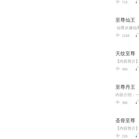
715
至尊仙王
仙尊从修仙
2169
天纹至尊
460
至尊丹王
386
圣骨至尊
226