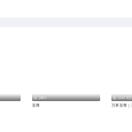
2683
5247.9万
至尊
万界至尊｜