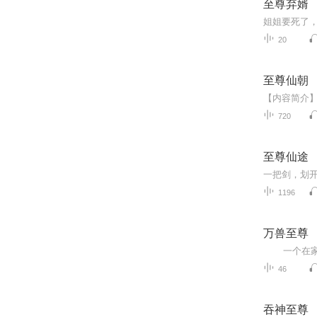
至尊弃婿
20
至尊仙朝
720
至尊仙途
1196
万兽至尊
46
吞神至尊