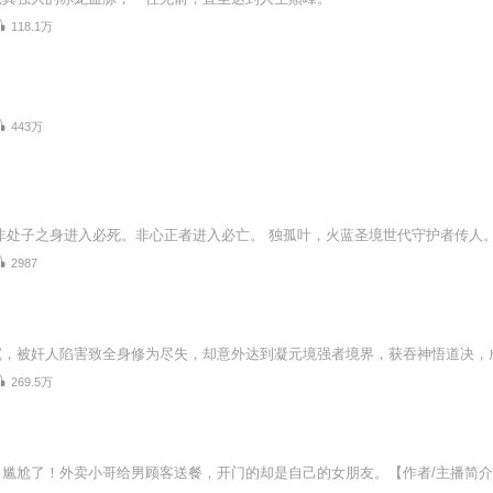
118.1万
443万
2987
，被奸人陷害致全身修为尽失，却意外达到凝元境强者境界，获吞神悟道决，成就
269.5万