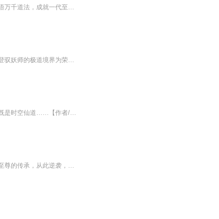
上古时期，神魔主宰世界，留下无数传承！少年秦沉，获得吞神悟道决，吞噬神魔传承，领悟万千道法，成就一代至尊！ 我吞神一族归来之时，便是这万千世界，震颤之日！...
【内容简介】在这片神奇的世界中，人们身负仙囊，驭养妖兽，驾御妖兵，培育妖植，以攀登驭妖师的极道境界为荣。 赤蛟、玄鹤、墨麒麟、血夜蝠、奎牛、天狐、青鸾、火凤、金鹏……无数的妖兽，天上地下，海底山川，等着你去收服。醉雪刀、葵花针、如意棒……...
【内容简介】天地四方名曰宇，往古今来名曰宙宇宙代表无穷时间，无穷空间……宇宙仙道既是时空仙道……【作者/主播】作者：寒冷晴天，网络小说作家。主播：大壮工作室【购买须知】1、本作品为付费有声书，前56集为免费试听，购买成功后，即可收听，可下载...
草根秦川救重病女儿心切，为了凑手术费瞒着妻子去卖器官，悲愤中意外觉醒得到上古医武至尊的传承，从此逆袭，医术救人、武力打脸，家庭与复仇交织 一起。