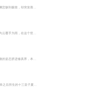
姐姐要死了，公司被抢了，老婆要改嫁了，向仇人跪下借钱双手还被废了；作为上门女婿苏渊悲惨到极致，却突发善心，意外获得判人生死、，断人因果的能力。由于音频节目更新的比较慢,在收听过程中，如想快速阅读小说文字版全集 请在威\新搜一搜中搜索工、种、浩【八二阅读】，关注并回复数字：【134】，便可快速阅读文字全版。（注意：需要关注工、种、浩，在工种浩中回复才有效） 五湖富商，八方大佬，哭着跪着讨好，丈母娘一家却还以为他还是往日的窝囊废……
【内容简介】我们的头顶是满天仙佛，脚下是阴界鬼神，更有无数仙门修士纵横天地，翻手为云覆手为雨，在这个世界上，凡人如同蝼蚁。所以，我不做凡人！【作者/主播简介】作者：暗黑茄子，网络小说作家。主播：奕小雯【购买须知】1、部分集数可免费试听，具...
一把剑，划开万丈天幕！一腔血，掀起九霄风雷！一个被寄予厚望的废体少年，决心以最卑微的姿态挤进修真界，本以为从此超脱世外，岂料修真界更是无情。从此，少年拼命喋血，努力抓住命运契机，取阴阳乾坤戒，吞魔神灵脉，一寸修为一寸血，杀出一条白骨路，...
一个在家待业的乡村小子，好巧不巧的穿越成为神眷大陆的落魄皇子，为宫女被皇帝宠幸之后所生的十三皇子夏宏一生命运坎坷，夏宏夺舍之后，正是其母亲死去之时，因为被苏皇后排挤，被皇帝下令调去外地为王。 虽说是为王，但是却是一条死路，因为从未修武的夏宏想要到达极北之地的天漠领，必须要穿过闻之色变的生死沙漠，更是闯过匪类恒生的三大乱域。 正在一筹莫展之际，夏宏偶尔体内兽魂觉醒，兽魂乃是华夏神龙，是万兽至尊，并且带起灵魂穿越而来的传家至宝龙形吊坠中偶得神...