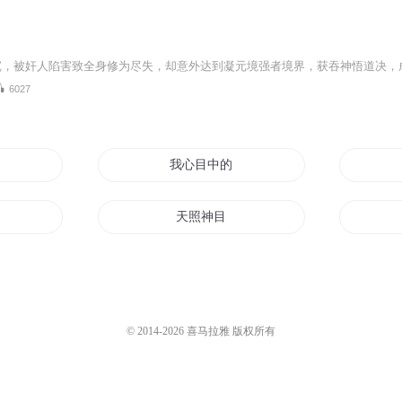
沉，被奸人陷害致全身修为尽失，却意外达到凝元境强者境界，获吞神悟道决，
6027
我心目中的修仙世界
天照神目
至
夏目你好
有妖
目光所及再无你
© 2014-
2026
喜马拉雅 版权所有
梦世目至明