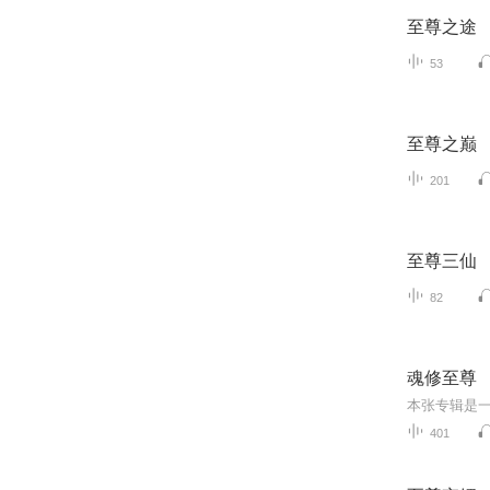
至尊之途
53
至尊之巅
201
至尊三仙
82
魂修至尊
401