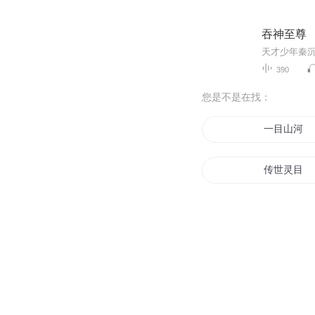
吞神至尊
天才少年秦
390
您是不是在找：
一目山河
传世灵目
他的目光所
目光所至可
青目修罗