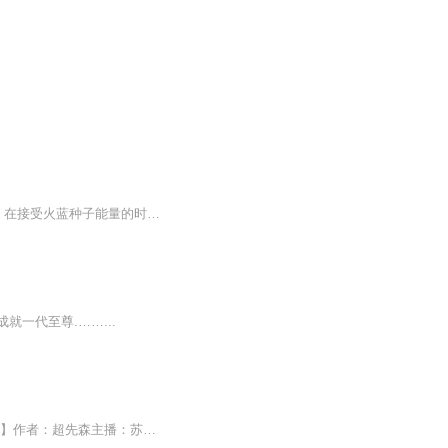
火蓝圣境，非处子之身进入必死。非心正者进入必亡。 独孤叶，火蓝圣境世代守护者传人。在接受火蓝种子能量的时候，却不幸对一女子一见钟情，导致传承中断。 这是一个强者纵横的世界，当独孤叶体会到爱情之火的时候，他才明白。原来，真正的火蓝种子就...
一代至尊.……...
【内容简介】尴尬了！外卖小哥给男顾客送餐，开门的却是自己的女朋友。【作者/主播简介】作者：超先森主播：苏萧然【购买须知】1、本作品为付费有声书，0.2元/集，前20集为免费试听，预计每天更新2集，敬请关注。2、本作品为虚拟内容服务。3、版权归原作者所有，严禁翻录成任何形式，严禁在任何第三方平台传播，违者将追究其法律责任。4、如在充值/购买环节遇到问题，可以通过页面上方按钮，分享至微信内使用微信支付完成购买。5、在订阅或付费过程中，如果你有任何问题，...