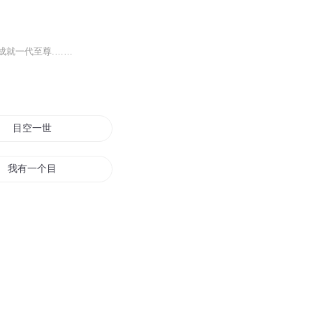
成就一代至尊.……
目空一世
我有一个目标
天目风云录
目与星空
回目云殇