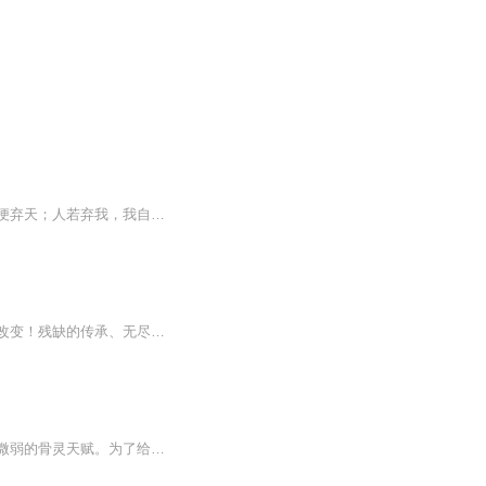
【内容简介】御雷霆之怒，收罗万千法宝，搅动天下风云……天弃者？可笑！天若弃我，我便弃天；人若弃我，我自逍遥！三天纹吞噬万古，万灵塔镇压诸天！身揽众美，踏破苍穹，成就亘古独尊之名！【作者/主播简介】作者：魂圣，网络小说作家。主播：双面人，以...
内容介绍：一个被人下毒成为废材的少年，在接受了九天丹王的记忆之后，他的命运被彻底改变！残缺的传承、无尽的领悟、玄奥的武道……少年踏着坚定的步伐，踩着敌人的尸体，一步一步，踏入无上天道我是宋剑，我的命运，自己掌控，我的爱人，我来守护，天若...
【内容简介】出生贫寒的林毅，拥有着过人的毅力和恒心。在一次骨灵测试中，被发现拥有微弱的骨灵天赋。为了给母亲寻找治病良药，林毅凭借一股狠劲，在其他骨士冷眼和嘲讽中，通过考核进入了没落的铁骨门。然而，在神骨殿使者送进骨魂界后，林毅却始终没有...