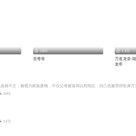
1969
1.4万
至尊骨
万道龙皇-
龙帝
3343
3.6万