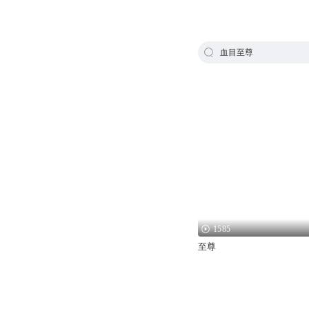
血目至尊
1585
至尊