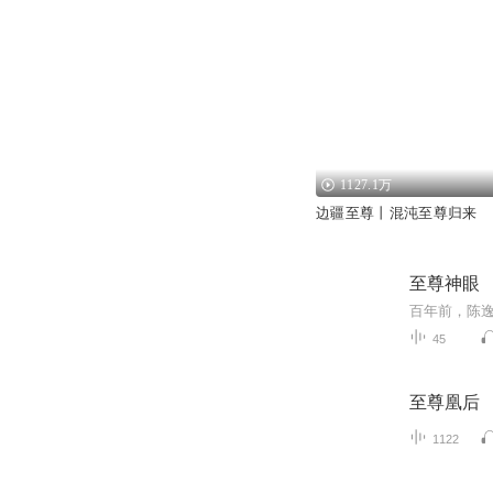
1127.1万
边疆至尊丨混沌至尊归来
至尊神眼
45
至尊凰后
1122