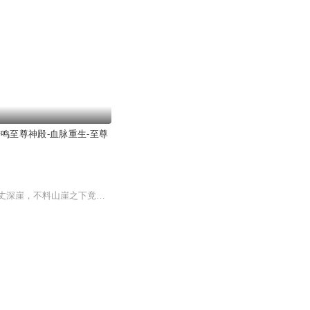
陆鸣至尊神殿-血脉重生-至尊
百年前，陈逸血脉不正，被视为家族废物，不仅父母被逼得以死明志，自己也被害得坠身万丈深崖，不料山崖之下竟是上古大能陨落之地，陈逸意外获得其灵魂，觉醒血脉，重生归来。不料却沦为了一名古董店的兼职伙计，受尽欺辱。这一世，陈逸不仅要逆天改命，重...