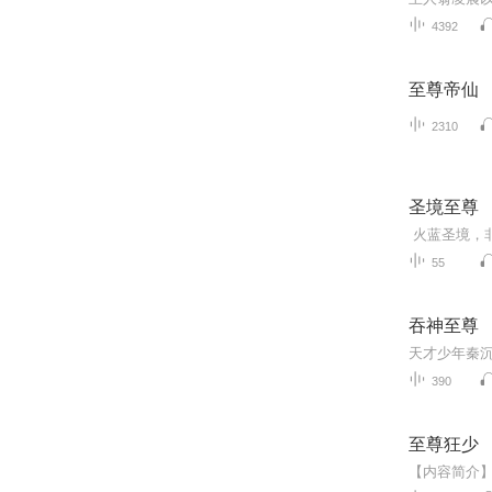
4392
至尊帝仙
2310
圣境至尊
55
吞神至尊
天才少年秦沉
390
至尊狂少