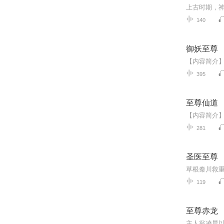
140
御妖至尊
395
至尊仙道
281
圣医至尊
119
至尊赤龙
主人翁凌晨