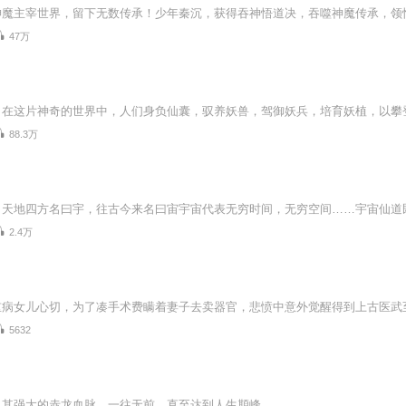
47万
88.3万
2.4万
5632
以其强大的赤龙血脉，一往无前，直至达到人生䫏峰。