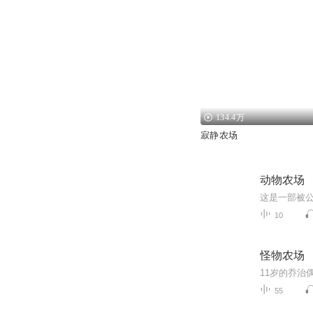
134.4万
寂静农场
动物农场
10
怪物农场
55