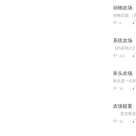
动物农场
6
系统农场
211
呆头农场
呆头是一位
10
农场疑案
15