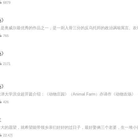
6879
场》
765
场》
2171
场》
426
主
22.4万