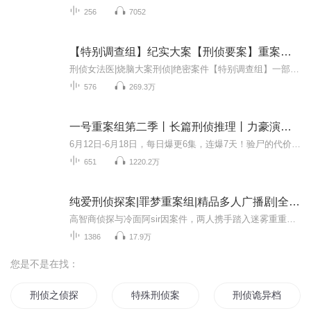
256
7052
【特别调查组】纪实大案【刑侦要案】重案组|恐怖悬疑|绝密档案
刑侦女法医|烧脑大案刑侦|绝密案件【特别调查组】一部带有悬疑色彩的真是探案剧。重案组典型案件扑朔迷离。案件环环相扣，而重生女法医高智商在线，一件件案件逐一被破。带有悬疑色彩的重生女法医、刑侦探案、重案组。【主播新书上架必出活动，欢迎+小裙裙...
576
269.3万
一号重案组第二季丨长篇刑侦推理丨力豪演播丨毛德远著
6月12日-6月18日，每日爆更6集，连爆7天！验尸的代价是捣碎全部脑神经组织，亡妻能否同意？背后隐藏着怎样的利益集团？公检法里的保护伞究竟有多少？看似无解的凶案能否找到线索？面对重重阻力，一号重案组又会如何抉择？
651
1220.2万
纯爱刑侦探案|罪梦重案组|精品多人广播剧|全本免费
高智商侦探与冷面阿sir因案件，两人携手踏入迷雾重重的案件。随着调查深入，惊人真相浮出水面，颠覆两人认知，关系也经受考验。在这场智勇探案之旅，他们将如何凭借信念与努力，找到答案，让罪恶无处遁形？在这危机四伏的都市，两人命运又将如何？是携手共...
1386
17.9万
您是不是在找：
刑侦之侦探小姐
特殊刑侦案件调查组
刑侦诡异档案