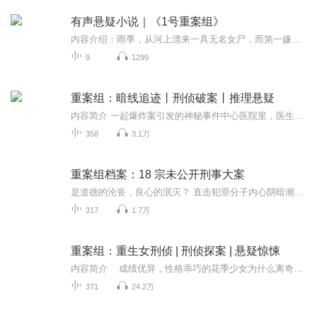
有声悬疑小说｜《1号重案组》
内容介绍：雨季，从河上漂来一具无名女尸，而第一嫌疑人竟然遭遇雷击毙命，第二、第三个嫌疑人也先后死于非命……连环命案的背后，隐藏着怎样的秘密？《1号重案组》重现《重案六组》的精彩纪实，再掘离奇命案的悲情真相。
9
1299
重案组：暗线追迹丨刑侦破案丨推理悬疑
内容简介 一起爆炸案引发的神秘事件中心医院里，医生和护士们纷纷忙碌起来，穿梭在各个病房间，助力病人完成转院的手续。在呼吸科的大厅中，赵辉与特安组的警员一同抵达现场进行勘查。他偶尔看一眼手腕上的表，眉头紧锁着。虽然已经过去了一个小时，但他...
358
3.1万
重案组档案：18 宗未公开刑事大案
是道德的沦丧，良心的泯灭？ 直击犯罪分子内心阴暗潮湿的另一面！已事实出发，真是知名案例为框架，打造原创重案故事！感谢支持原创！
317
1.7万
重案组：重生女刑侦 | 刑侦探案 | 悬疑惊悚
内容简介 成绩优异，性格乖巧的花季少女为什么离奇失踪？是人口拐卖，还是另有隐情？ 村子里的稻草人半夜竟会自己行走，民俗传说在现实上演，该如何拨开迷雾？ 当红明星演唱会上危险重重，即将引爆的炸弹，究竟谁才是幕后最大的黑手？ ...
371
24.2万