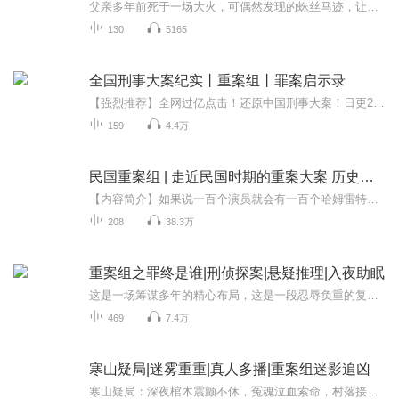
父亲多年前死于一场大火，可偶然发现的蛛丝马迹，让身为警察他抽丝剥茧，逐渐接近了事情的真相，当年的相关人员一个接一个的现身，但每个人身上似乎又藏着不可告人秘密，真相越来越破朔迷离，甚至父亲还有可能活着……他会如何破局，如何逐个解开迷题，案...
130
5165
全国刑事大案纪实丨重案组丨罪案启示录
【强烈推荐】全网过亿点击！还原中国刑事大案！日更2集！【真实案件！引人深思！胆小慎入！】一不胡乱捏造证据，二不刻意渲染情节，三不过度曲解事件！了解最真实的社会，最真实的人类情感！全国刑事大案纪实丨重案组丨罪案启示录
159
4.4万
民国重案组 | 走近民国时期的重案大案 历史悬案
【内容简介】如果说一百个演员就会有一百个哈姆雷特，那么每一个人眼中的民国也是大相径庭，回顾历史，审视38年的民国史，可谓波云诡谲，跌宕起伏，而每个人在当时的历史旋涡中身不由己，随波逐流，让我们打开历史的盲盒，细细端详民国，风云人物，重案大...
208
38.3万
重案组之罪终是谁|刑侦探案|悬疑推理|入夜助眠
这是一场筹谋多年的精心布局，这是一段忍辱负重的复仇凶杀，罪恶的种子生根发芽直至成长为血口喷张的食人花，吸食血肉，连同人性，无从幸免......开端来自深渊，是毁灭的开始，是罪恶的循环而万劫不复都是迷途未返........
469
7.4万
寒山疑局|迷雾重重|真人多播|重案组迷影追凶
寒山疑局：深夜棺木震颤不休，冤魂泣血索命，村落接连有人离奇失踪，后凉山藏前朝宝藏的传说流传百年，可闯山者皆被无形之力牵引，步步踏入死亡陷阱，宝藏与诅咒的真相，在深山迷雾里越发惊悚，无人敢轻易窥探！重案组迷影追凶：他曾是警界神探，却因一桩...