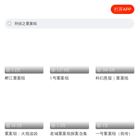
打开APP
刑侦之重案组
1.2万
127.9万
165.4万
桦江重案组
1号重案组
科幻悬疑｜重案组
14.3万
5.2万
1万
重案组：火线追凶
老城重案组探案合集
一号重案组（前传）