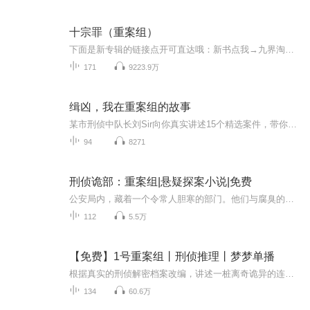
十宗罪（重案组）
下面是新专辑的链接点开可直达哦：新书点我→九界淘宝店新书点我→神级风水师新书点我→阳间诡事新书点我→我当捞尸人的那几年新书点我→拉马克游戏交流群：1093354402
171
9223.9万
缉凶，我在重案组的故事
某市刑侦中队长刘Sir向你真实讲述15个精选案件，带你走进重案队刑警的内心世界，看侦破抓捕过程中折射出的人间万象！这些大案、诡案、奇案有时有如一望无际的沙漠，有无数方向可以探索，但只有一条路能走出沙漠。刑警们心细如发，从核查身份入手，仔细梳理...
94
8271
刑侦诡部：重案组|悬疑探案小说|免费
公安局内，藏着一个令常人胆寒的部门。他们与腐臭的尸体结为“挚友”，在斑驳血迹、诡异痕迹里和隐匿的“兄弟”对话。手中的工具，宛如来自地狱的勾魂索，释放出一个个被罪恶禁锢的扭曲灵魂。虐恋中的疯狂虐杀、异食癖引发的血腥盛宴、恋物癖催生的变态夺...
112
5.5万
【免费】1号重案组丨刑侦推理丨梦梦单播
根据真实的刑侦解密档案改编，讲述一桩离奇诡异的连环命案。雨季，从河上漂来一具无名女尸，而嫌疑人竟然遭遇雷击毙命，第二、第三个嫌疑人也先后死于非命……连环命案的背后，隐藏着怎样的秘密？调查，正在进行中，惊险案情环环相扣，作案手法匪夷所思。...
134
60.6万