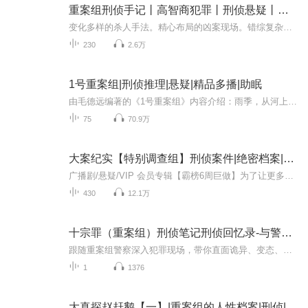
重案组刑侦手记丨高智商犯罪丨刑侦悬疑丨推理探案
变化多样的杀人手法。精心布局的凶案现场。错综复杂的行凶谜团。为情？为财？为仇？还是……最刺激的犯罪实录，揭露国内最轰动的刑事案件。案件的背后到底隐藏着什么不为人知的秘密？遵循凡走过必留下痕迹的真理，警方能否将隐藏在黑暗角落里的凶手绳之于...
230
2.6万
1号重案组|刑侦推理|悬疑|精品多播|助眠
由毛德远编著的《1号重案组》内容介绍：雨季，从河上漂来一具无名女尸，而第一嫌疑人竟然遭遇雷击毙命，第二、第三个嫌疑人也先后死于非命……连环命案的背后，隐藏着怎样的秘密？《1号重案组》重现《重案六组》的精彩纪实，再掘离奇命案的悲情真相。
75
70.9万
大案纪实【特别调查组】刑侦案件|绝密档案|重案组
广播剧/悬疑/VIP 会员专辑【霸榜6周巨做】为了让更多的人听到看到，特上跨年版本。【特别调查组】刑侦案件|绝密档案|重案组一部带有悬疑色彩的真是探案剧。重案组典型案件扑朔迷离。案件环环相扣，而重生女法医高智商在线，一件件案件逐一被破。带有悬疑色...
430
12.1万
十宗罪（重案组）刑侦笔记刑侦回忆录-与警花的故事
跟随重案组警察深入犯罪现场，带你直面诡异、变态、血腥、恐怖的凶杀案，揭密凶徒犯罪心理，公安厅绝密犯罪档案大起底。蘑菇狂魔、鬼面凶判、荒村人彘、饕鬄乳宴、粪坑人头、人皮麻将、高校怪谈、盗婴恶魔……每一个案子都足以令你心悸，是人性的罪恶还是...
1
1376
大真探赵赶鹅【一】|重案组的人性档案|刑侦|犯罪