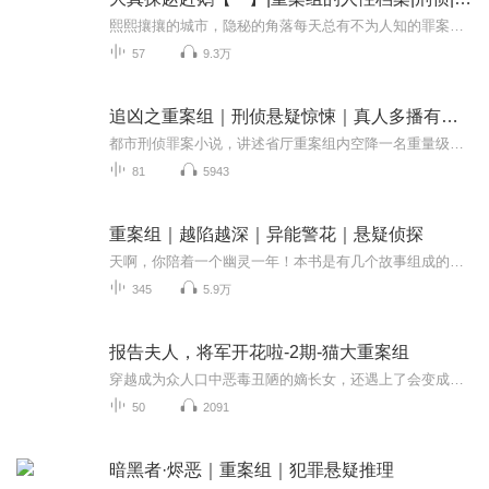
熙熙攘攘的城市，隐秘的角落每天总有不为人知的罪案；重案组刑警赵赶鹅，一个离罪犯最近的人；通过勘察现场、追查证物、调取卷宗、审讯嫌疑人，抽丝剥茧地迫近真相；真实客观地再现十桩大案的刑侦全过程。拉杆箱里的女孩是谁？杀妻的男人得到了什么惩罚？...
57
9.3万
追凶之重案组｜刑侦悬疑惊悚｜真人多播有声剧
都市刑侦罪案小说，讲述省厅重案组内空降一名重量级警探，与其组内成员组成“火线重案组”，在案发黄金时间内抽丝剥茧，探案深查，在不断接近真相的同时又被一击反噬，剧情跌宕反转不断，情感张力拉满，刑侦细节环环相扣，似乎一双大手在无形之中想要覆灭...
81
5943
重案组｜越陷越深｜异能警花｜悬疑侦探
天啊，你陪着一个幽灵一年！本书是有几个故事组成的，心理医生的奇遇、整容医生的经历、身怀异能的拆弹警花参加重案组破案、学校图书馆杀人案的幽灵事件、法律系高材生以身犯法奇遇连连、联环杀人案中的离奇...
345
5.9万
报告夫人，将军开花啦-2期-猫大重案组
穿越成为众人口中恶毒丑陋的嫡长女，还遇上了会变成花潜伏在她闺房的少年将军！欢喜冤家引出一段段啼笑皆非的趣事，恩爱情仇，家国天下。火花碰撞，激情四射。
50
2091
暗黑者·烬恶｜重案组｜犯罪悬疑推理