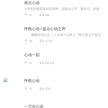
再次心动
大学时的爱恋美好而纯粹，因误会分手，两年后，机缘巧合再次相遇，再次心动。
10
299
怦然心动 I 盘点心动之声
傳佩荣先生说：“人生有什么意义？因为意义不是别的，而是理解之可能性。我过这样的生活，以这种方式与人来往，这一切是可以理解的吗？如果说不出所以然，也就没有一个说法，那么我的人生就谈不上有什么意义，只是人云亦云，随俗浮沉，十六个字...
88
12.5万
心动一刻
67
106.5万
怦然心动
31
3722
一万次心动