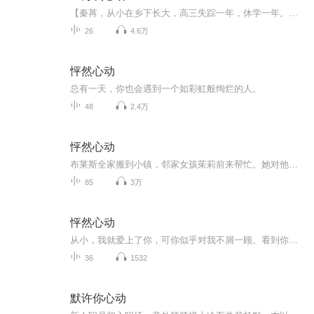
【秦苒，从小在乡下长大，高三失踪一年，休学一年。一年后，她被亲生母亲接到云城一中借读。母亲说：你后爸是名门之后，你大哥自小就是天才，你妹妹是一中尖子生，你不要丢他们的脸。京城有身份的人暗地里都收到程家隽爷的一份警告：隽爷老婆是乡下人，不...
26
4.6万
怦然心动
总有一天，你也会遇到一个如彩虹般绚烂的人。
48
2.4万
怦然心动
布莱斯全家搬到小镇，邻家女孩茱莉前来帮忙。她对他一见钟情，心愿是获得他的吻。两人是同班同学，她一直想方设法接近他，但是他却避之不及......
85
3万
怦然心动
从小，我就爱上了你，可你似乎对我不屑一顾。看到你的第一眼，我就怦然心动，而你却躲躲闪闪。最后，我释然了，你却不可救药地爱上了我。
36
1532
默许你心动