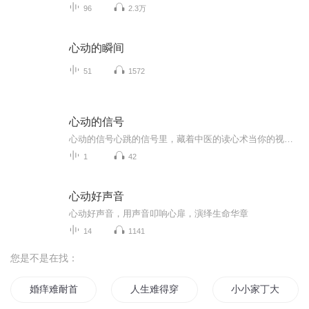
96
2.3万
心动的瞬间
51
1572
心动的信号
心动的信号心跳的信号里，藏着中医的读心术当你的视线开始绕着他打转，手指无意识敲着手机等他消息，连刷到的短视频都在唱"他只是经过"——别急，这未必是恋爱脑发作，可能只是身体在发射中医所说的"心神相感"信号。老祖宗早把心动那点事，写在《黄帝内经...
1
42
心动好声音
心动好声音，用声音叩响心扉，演绎生命华章
14
1141
您是不是在找：
婚痒难耐首席一吻情深
人生难得穿越一回
小小家丁大能耐