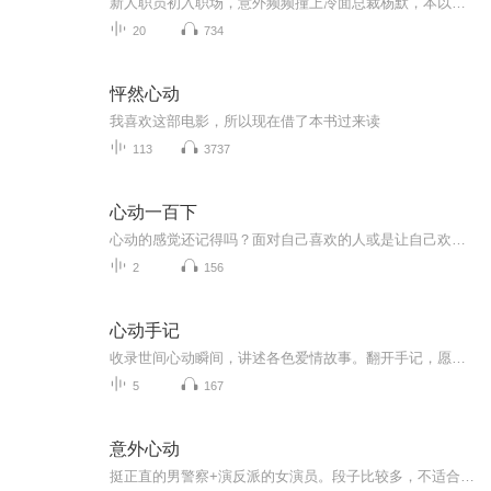
新人职员初入职场，意外频频撞上冷面总裁杨默，本以为是职场劫难，却在一次次交集里，被他藏在严苛下的温柔打动，一场职场与心动的双向奔赴悄然开启。
20
734
怦然心动
我喜欢这部电影，所以现在借了本书过来读
113
3737
心动一百下
心动的感觉还记得吗？面对自己喜欢的人或是让自己欢喜的人，怎么能不怦然心动呢？咚咚咚！这心跳的恋爱的节奏，在它停下来之前尽情地释放甜蜜吧。每天心动几次才够？当然是100下！...
2
156
心动手记
收录世间心动瞬间，讲述各色爱情故事。翻开手记，愿每一段情愫都能温暖你的时光。
5
167
意外心动
挺正直的男警察+演反派的女演员。段子比较多，不适合小孩子的言情。读的时候会适当修改和删减。