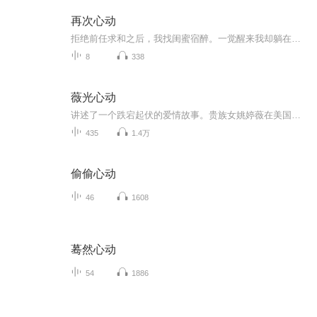
再次心动
拒绝前任求和之后，我找闺蜜宿醉。一觉醒来我却躺在前任的怀里。 真丢人，明明跟他说了不会复合，还撮合了他和别人，最后我竟然睡了他。现在溜，如果他没醒，就当昨天晚上的事没发生，就死活不承认。偏偏我一抬手，他就醒了。「醒了？头疼吗？」他把我抱...
8
338
薇光心动
讲述了一个跌宕起伏的爱情故事。贵族女姚婷薇在美国归来后，与混混谢天威因一系列意外事件相遇并逐渐靠近。两人在相互试探与了解中萌生情愫，却因身份差异、早恋观念以及家庭背景的冲突而面临重重考验。故事以两人的感情坚守和成长为主线，交织着友情、家...
435
1.4万
偷偷心动
46
1608
蓦然心动
54
1886