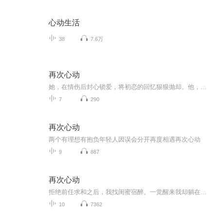
心动生活
38
7.6万
再次心动
她，在情伤后封心锁爱，将初恋的回忆狠狠抛却。他，曾在年少懵懂时弄丢挚爱，却在命运的漩涡中奋力挣扎只为重回她身边。一次意外的水上乐园重逢，让平静的心湖再起波澜。他帅气登场，强势介入她的生活，从邻居的贴心关怀到生活中的点滴陪伴，他步步紧逼，...
7
290
再次心动
两个有理想有抱负年轻人因误会分开再度相遇再次心动
9
887
再次心动
拒绝前任求和之后，我找闺蜜宿醉。一觉醒来我却躺在前任的怀里？？？关于前任的广播剧，感谢支持，欢迎订阅~
10
7362