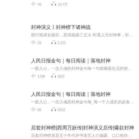
45
15.7万
封神演义丨封神榜下诸神战
殷纣戏谑女娲宫，惹得娘娘三丈火 时遇上天封神事，轩辕三妖奉法旨 身化妲己陪驾去，搅动天下纷乱起 子牙钓出周王业，西伯竖起反商旗 明为商周两家国，是为阐截二教运成汤霸业传纣止，武王登基万姓欢 天地正神终归位，世间只留封神榜 《封神演义》俗称《封神榜》，原作[明]许仲琳，主要描写武王伐纣的故事，新编加入部分主播以前筹小说创作的教义理解和新时代的笑料包袱，老故事新语言，带来不一样的视听盛宴……希望大家多多支持...
22
2.3万
人民日报金句｜每日阅读｜落地封神
一眼入心，一念入魂的封神金句每一句都藏着生活的智慧，每一段都写满前行的力量。希望这些文字，能在你迷茫时给你方向，在疲惫时给你温暖，在坚持时给你勇气。
1799
30万
人民日报金句｜每日阅读｜落地封神
一眼入心，一念入魂的封神金句每_每一个人成长的必备金句良言！
85
3022
后套封神榜|西周万妖传|封神演义后传|爆款封神
后套封神榜原是五十年代评书老艺人们编纂、口口相传的书目，到如今已然失传，只留下零星残篇与毫无逻辑的几行梗概：万能圣手偷盗封神榜杨戬三探万花山僧道二教九打金灯阵、灭金灯一百零八盏姜子牙率众上三十三重天、下十八层地狱，三抢、三夺封神榜三上昆...