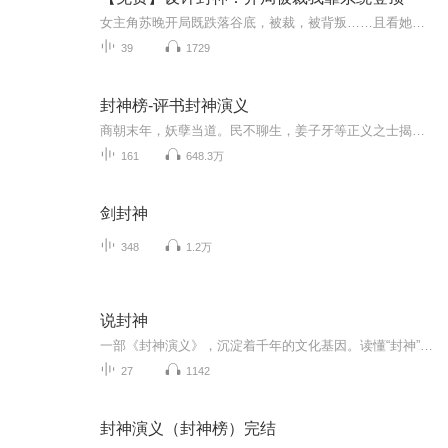
女主角苏晚开局既跌落谷底，被裁，被背叛……且看她的逆风翻盘之路，全程爽感，敬请期待！*该小说由AI创作，真人录制。
39
1729
封神榜-评书封神演义
商朝末年，妖孽当道。民不聊生，姜子牙等正义之士揭竿而起，与闻太师率领的众妖魔交战，两败俱伤。纣王、妲己、申公豹等以为西岐自此一蹶不振，整日酒池肉林，荒淫无度，甚至杀害九龙岛四圣、设计陷害杨戬和金光圣母、教唆三宵大摆九曲黄河阵替赵公明报仇...
161
648.3万
剑封神
348
1.2万
说封神
一部《封神演义》，沉淀着千年的文化基因。读懂“封神”，就读懂了人心。 神仙打架，凡人遭殃。殷商末年，一场神话大战因何而起？读懂“封神”，需要哪些文化知识？神仙、英雄与妖魔各有什么来历？是什么力量让一部神魔小说流传千古？ 神话从不只是神的故...
27
1142
封神演义（封神榜）完结