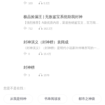
103
5.3万
极品捡漏王 | 无敌鉴宝系统助我封神
【强烈推荐】A级优质内容，渠道热销鉴宝文，百万阅读系统流，欢迎收听~日更3集，不定时爆更，多多评论订阅可加更哦~【内容介绍】落魄不堪的少年意外获得异能，从此开启五彩缤纷的人生。古玩收藏，金石字画，青铜青花，翡翠美玉，珍奇异宝尽在他手。【作者...
712
162.2万
封神演义（封神榜）袁阔成
《封神演义》（封神榜）是明代小说家许仲琳所写的一篇小说。主要以姜子牙辅佐周室（周文王、周武王）讨伐商纣的历史为背景，描写了阐教、截教诸仙斗智斗勇、破阵斩将封神的故事。包含了大量民间传说和神话。有姜子牙、哪吒、杨戬等生动、鲜明的人物形象，...
0
15.4万
封神榜
3
1578
您是不是在找：
从我是特种兵开始阅读变强
书单阅读攻略
都市之神级阅读系