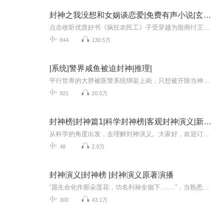
封神之我没想和女娲谈恋爱|免费有声小说|玄幻系统封神
点击收听优质好书《疯狂农民工》子受穿越为殷商纣王。系统发布的第一个任务竟然让他找个女人表白，任务失败回到原世界？子受表示：当nm的暴君，老子要回去！为了回到原世界，作死表白了女娲。却没想到阴差阳错地成功了！子受：女娲是我女朋友怎么办？急，...
844
130.5万
|系统|警界咸鱼被迫封神|推理|
平行世界的大胖被医警系统绑架上岗，只想被开除当神医的他疯狂作妖：用银针扎哭犯罪嫌疑人，把审讯室改成中医理疗房，结案报告画满穴位图。谁知违规接诊的嫌疑人竟是连环杀手，摸鱼烤糊的艾灸条意外提取出关键DNA。当他第18次捧着辞退申请书时，局长正对着...
921
20.5万
封神榜|封神篇1|科学封神榜|客观封神演义|新评书
从科学的角度出发，去理解封神演义。大家好，欢迎订阅MS宋老师的《情节-封神篇》《封神演义》这本书大家都不陌生。那么封神演义里面的神话故事与科学发生了碰撞，会产生怎样的火花呢？如果从客观公正第三方的角度去分析里面人物的行为，会不会和大众认知有...
48
2.9万
封神演义|封神榜 |封神演义原著演播
“愿生命化作那朵莲花，功名利禄全抛下…….”，当熟悉的旋律响起。一幕幕熟悉的身影在眼前浮现。三十年前一部【封神榜】成为众多人心中的经典。作为一部中国神话集大成的作品，【封神演义】一直是众多神话剧的基础蓝本。很多电影电视剧都加以演绎，出了很...
300
43.1万