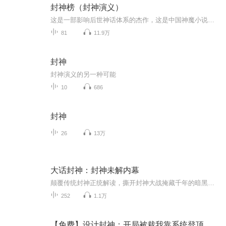
封神榜（封神演义）
这是一部影响后世神话体系的杰作，这是中国神魔小说的代表，这就是《封神演义》。
81
11.9万
封神
封神演义的另一种可能
10
686
封神
26
13万
大话封神：封神未解内幕
颠覆传统封神正统解读，撕开封神大战掩藏千年的暗黑棋局。商周杀伐乱世，阐教截教神仙博弈、人族王侯深陷圈套，没有正邪善恶，只剩三界顶层的利益算计。姜子牙、纣王、申公豹、通天教主一众封神名人，全是圣人棋盘上的棋子，万千凡人生灵，沦为封神大典的...
252
1.1万
【免费】设计封神：开局被裁我靠系统登顶