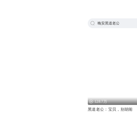
晚安黑道老公
128.7万
黑道老公：宝贝，别胡闹