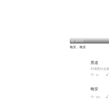
28.8万
晚安，晚安
黑道
12
晚安
315