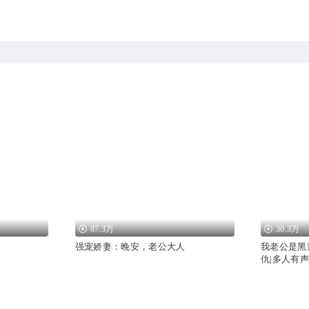
87.3万
30.3万
强宠娇妻：晚安，老公大人
我老公是黑
仇|多人有