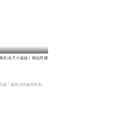
晚安|丸子小姐姐丨精品双播
刘涌黑社会集团覆灭纪实，刘涌到底该不该死？铁岭中级法院一审死刑！辽宁高级法院终审死缓！最高法院破例终审后的终审死刑！谁说刘涌死不了！“砰！”枪响了，子弹打向天花板……枪声惊了张晓伟、孙乃宏、刘正岩3个人，他们看见包房里一阵混乱。刘涌等好几...