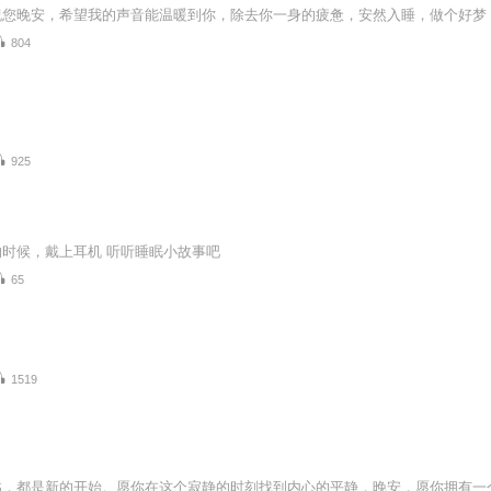
祝您晚安，希望我的声音能温暖到你，除去你一身的疲惫，安然入睡，做个好梦
804
925
时候，戴上耳机 听听睡眠小故事吧
65
1519
临，都是新的开始。愿你在这个寂静的时刻找到内心的平静，晚安，愿你拥有一