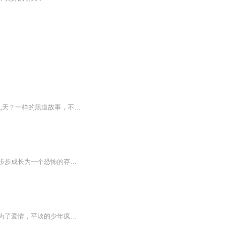
周一至周五每天更新2-3集（偶尔暴更），周末陪家人（更新不定）。是堕落，还是龙腾九天？一样的黑道故事，不一样的黑道感觉……面对阴谋，看主角如何一步步成长为一个恐怖的存在。天涯无角海做岸，山峰无顶人做峰。经典黑道为你呈现！ 一个年少的武学宗师；一颗压抑的嗜血灵魂；一场爱人的惨死悲剧；一把挥起的暴怒屠刀。 为了爱情，平淡的少年疯狂杀戮！为了生存，复活的欲望怒制囚牢！ 为了亲人，不甘的灵魂涉入黑道！为了荣耀，强悍的主角为国而战！ 他，外号血鹰，一个拥有八十名全国...
是堕落，还是龙腾九天？一样的黑道故事，不一样的黑道感觉……面对阴谋，看主角如何一步步成长为一个恐怖的存在。天涯无角海做岸，山峰无顶人做峰。经典黑道为你呈现！ 一个年少的武学宗师；一颗压抑的嗜血灵魂；一场爱人的惨死悲剧；一把挥起的暴怒屠刀。...
一个年少的武学宗师；一颗压抑的嗜血灵魂；一场爱人的惨死悲剧；一把挥起的暴怒屠刀。为了爱情，平淡的少年疯狂杀戮！为了生存，复活的**怒制囚牢！为了亲人，不甘的灵魂涉入黑道！为了荣耀，强悍的主角为国而战！他，外号血鹰，一个拥有八十名全国最可怕...