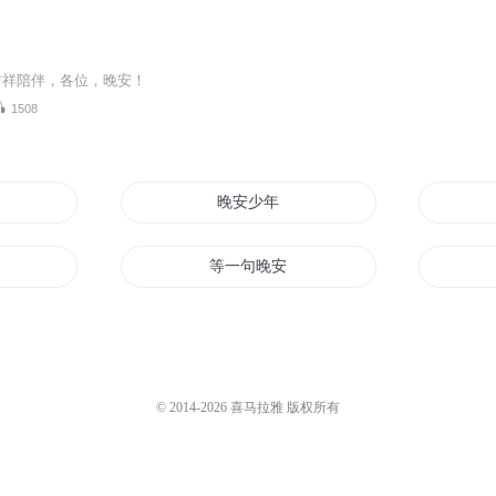
吉祥陪伴，各位，晚安！
1508
人
晚安少年
空说晚安
等一句晚安
晚安宝贝
神秘老公晚安
© 2014-
2026
喜马拉雅 版权所有
晚安
晚安甜心