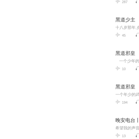
287
黑道少主
45
黑道邪皇
10
黑道邪皇
194
晚安电台
13