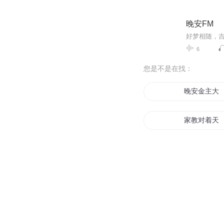
晚安FM
好梦相随，
6
您是不是在找：
晚安金主大
家教对着天
亲爱的晚安
晚安小妞
亲口对你说