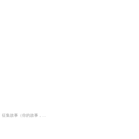
用声音治愈每一个孤独症患者，每一个失眠的夜里，我都在直播间等你，每晚22:00……!！！征集故事（你的故事，你想听我读的故事）人生何止七味，我爱你百感交集……...