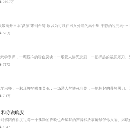
210.7万
5.8万
7172
7.1万
丨和你说晚安
1047