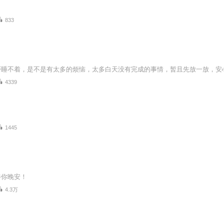
833
4339
1445
伴你晚安！
4.3万