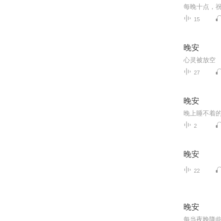
每晚十点，
15
晚安
心灵被放空
27
晚安
晚上睡不着的
2
晚安
22
晚安
每当夜晚降