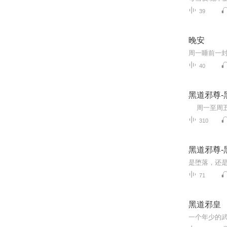
39
晚安
周一睡前一
40
黑道邪尊-
310
黑道邪尊-
71
黑道邪皇