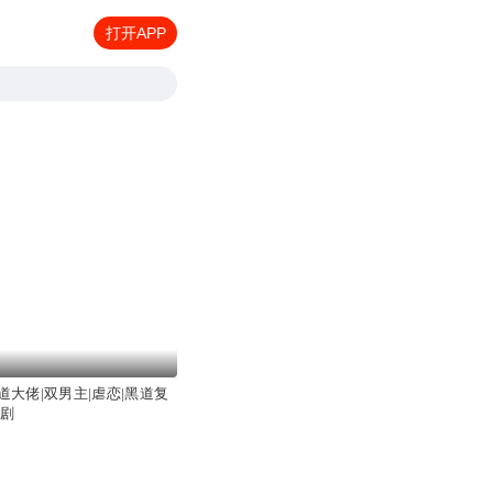
打开APP
道大佬|双男主|虐恋|黑道复
声剧