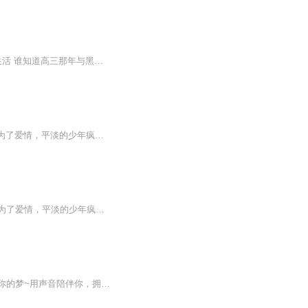
十八岁那年,炎娘离开日本“炎派”来到台湾 原以为可以在男女分隔的高中里,平静的过完高中生活 谁知道高三那年与黑道少主的相遇,却改变了她的一生...他们各是紫阳高中男女校里的人中龙凤,原本井水不犯河水 合校联欢大赛中,她这只“火风凰”终于跟霍东流扛上...
一个少年的武学宗师，一颗压抑的嗜血灵魂；一场爱人惨死悲剧，一把挥起的暴怒屠刀。为了爱情，平淡的少年疯狂杀戮。为了生存，复活的欲望怒制囚牢！！！
一个年少的武学宗师；一颗压抑的嗜血灵魂；一场爱人的惨死悲剧；一把挥起的暴怒屠刀。为了爱情，平淡的少年疯狂杀戮！为了生存，复活的欲望怒制囚牢！为了亲人，不甘的灵魂涉入黑道！为了荣耀，强悍的主角为国而战！他，外号血鹰，一个拥有八十名全国最可怕死囚的少年，一个带着国家密令制霸黑道的死囚，一个统领巅峰杀手集团征战世界的王者。黑道之上，生命之中，一路走来，一路飘血！
希望我的声音能够陪伴你度过每一个孤独的夜晚也希望我的声音和故事能够伴你入睡、温暖你的梦~用声音陪伴你，拥抱你，温暖你。如果你喜欢我的声音，可以点点关注和订阅哦~哄睡故事均来自网络，如果有侵权，请联系我删除，谢谢。️