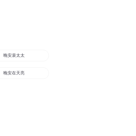
晚安裴太太
晚安在天亮
天亮说晚安
少年晚安
妖孽晚安