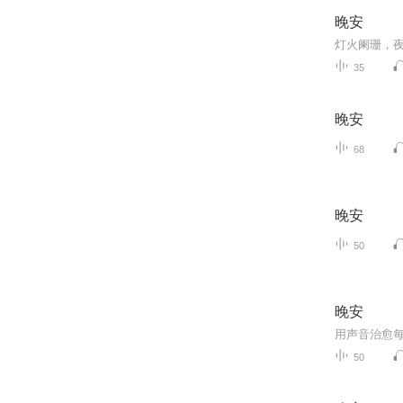
晚安
灯火阑珊，
35
晚安
68
晚安
50
晚安
50