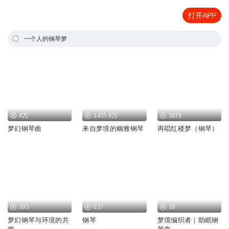
打开APP
一个人的钢琴梦
4万
1455.9万
5019
梦幻钢琴曲
来自梦境的幽雅钢琴
再唱红楼梦（钢琴）
595
637
18
梦幻钢琴与环境的共
钢琴
梦境编织者｜助眠钢