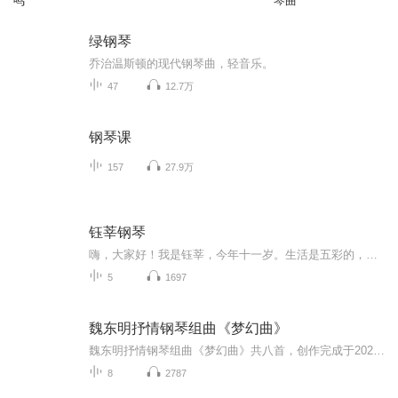
鸣
琴曲
绿钢琴
乔治温斯顿的现代钢琴曲，轻音乐。
47
12.7万
钢琴课
157
27.9万
钰莘钢琴
嗨，大家好！我是钰莘，今年十一岁。生活是五彩的，充满音乐的律动，让我们一起徜徉在音乐的海洋中，如叶叶扁舟，触摸旋律的起伏，感受生活的多姿。
5
1697
魏东明抒情钢琴组曲《梦幻曲》
魏东明抒情钢琴组曲《梦幻曲》共八首，创作完成于2021年2月初-----作曲并演奏：魏东明录音：梁东统筹：郑腾龙编辑：尹余洋魏东明（1951--）中国著名钢琴家、作曲家、音乐教授。1951年出生于中国著名的音乐文化世家，五岁时学习钢琴、芭蕾舞---父亲魏鸣泉（...
8
2787