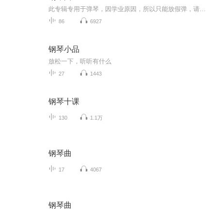
此专辑专用于弹琴，因学业原因，所以只能放假弹，请大家不要催促哦！
86
6927
钢琴小品
放松一下，听听有什么
27
1443
钢琴十课
130
1.1万
钢琴曲
17
4067
钢琴曲