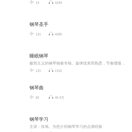
14
3194
钢琴圣手
131
4285
睡眠钢琴
极简主义的钢琴独奏专辑。旋律优美而熟悉，节奏缓慢，音符之间留有充分的静谧空间。没有复杂的和弦与戏剧性变化，只有如月光般温柔的琴声，轻轻抚慰你的听觉神经，特别适合喜欢纯音乐、需要安静阅读或工作后放松的听众。
131
1310
钢琴曲
82
40.4万
钢琴学习
主讲：张旭。为您介绍钢琴学习的点滴经验