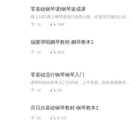
零基础钢琴课|钢琴速成课
线上1对1真人钢琴课现已全面上线，欢迎关注微信公众号 “非凡钢琴网” 获取课程详情...
15
7485
福樂彈唱鋼琴教程-鋼琴教本1
44
2553
零基础流行钢琴钢琴入门
课程特色以简单入门为目的，上手容易，轻松易懂教学目标1.认识钢琴的基础知识2. 学会认识五线谱3. 让所有学习者都可以快速达到流行歌曲简易演奏课程内容更新完毕/共7节课适用对象各类非低幼钢琴启蒙者，包括成年人和老年人、非音乐专业的大中专院校学生、...
10
781
芬贝尔基础钢琴教材-钢琴教本1
93
27.5万