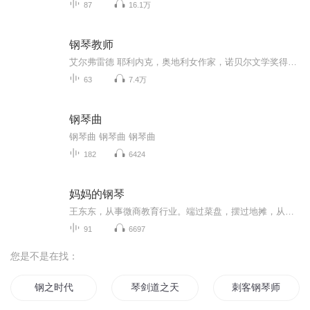
87
16.1万
钢琴教师
艾尔弗雷德 耶利内克，奥地利女作家，诺贝尔文学奖得主，同时荣获不莱梅文学奖、柏林戏剧奖等诸多奖项
63
7.4万
钢琴曲
钢琴曲 钢琴曲 钢琴曲
182
6424
妈妈的钢琴
王东东，从事微商教育行业。端过菜盘，摆过地摊，从无背景没人脉，迷茫无望到找到方向死磕2年坚持不懈，凭借真实，坚持，抓住移动互联网机遇，帮助服务影响千万微商人次,专注服务于一线拼搏的个人微商找到方向，实现自我价值。推动微商行业健康发展。并被业界推举为微商情感营销教父，世界新微商年会导师，微商团队培训体系搭建专家。2015年创建微商创业学院，拥有几千位付费学员，目前学员均成为各自领域佼佼者，服务于各知名品牌企业机构，微商知名品牌团队等。微信：370840134 添加备注（学习）无备注不通过！
91
6697
您是不是在找：
钢之时代
琴剑道之天魔琴
刺客钢琴师