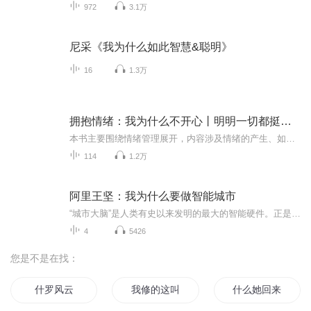
972
3.1万
尼采《我为什么如此智慧&聪明》
16
1.3万
拥抱情绪：我为什么不开心丨明明一切都挺好，我为什么会不开心？情绪来了又要怎么面对？
本书主要围绕情绪管理展开，内容涉及情绪的产生、如何管理我们的情绪、如何舒缓我们的压力，以及如何在生活与工作中获得更多的幸福感。全书共分两部分，前一部分为理论篇，介绍了和情绪管理相关的一些基础知识；后一部分为故事篇，作者将我们日常生活中经...
114
1.2万
阿里王坚：我为什么要做智能城市
“城市大脑”是人类有史以来发明的最大的智能硬件。正是因为有了互联网、大数据、人工智能，让我们终于有机会去解决城市目前遇到的问题，首当其冲的就是交通问题。看王坚博士如何用数据优化城市的构建。
4
5426
您是不是在找：
什罗风云
我修的这叫什么仙
什么她回来了