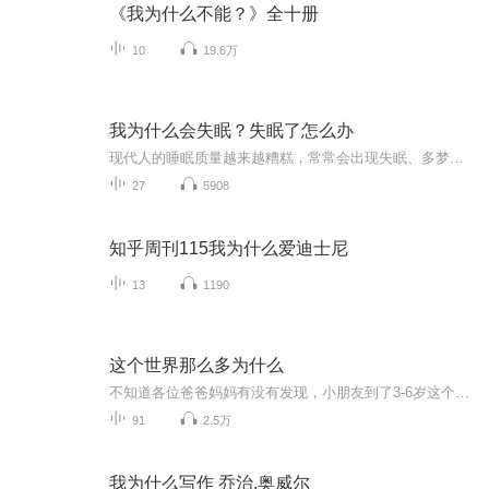
《我为什么不能？》全十册
10
19.6万
我为什么会失眠？失眠了怎么办
现代人的睡眠质量越来越糟糕，常常会出现失眠、多梦等问题，长期失眠对人体危害极大，本专辑将会帮助大家深入认识失眠的危害以及教大家如何摆脱失眠。
27
5908
知乎周刊115我为什么爱迪士尼
13
1190
这个世界那么多为什么
不知道各位爸爸妈妈有没有发现，小朋友到了3-6岁这个时期，对各种事物充满好奇和求知的渴望，脑子里会蹦出无数个奇思妙想，会问出很多个为什么。面对小朋友一连串的为什么，爸爸妈妈能用小朋友易于理解的语言进行解答吗？希望我们能帮你找到答案。
91
2.5万
我为什么写作 乔治.奥威尔