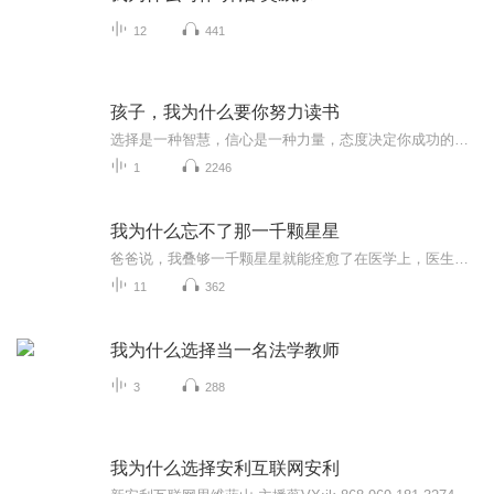
12
441
孩子，我为什么要你努力读书
选择是一种智慧，信心是一种力量，态度决定你成功的速度！我是怡宁，专注健康产业和互联网营销多年，如果你有梦想，渴望成功，欢迎加我手机微信号13808415242，与你一起探讨分析各类互联网+项目平台，为你的创业之路照亮一盏灯！
1
2246
我为什么忘不了那一千颗星星
爸爸说，我叠够一千颗星星就能痊愈了在医学上，医生的经验还有不知用多少人的命和热血还来的技艺，本来就不是任何人的私有财产！即使是顶尖的医生，他也只是他所掌握技艺的暂时持有者，为了这古老的行业道义，他必须把自己的本事完整地传承下去！
11
362
我为什么选择当一名法学教师
3
288
我为什么选择安利互联网安利