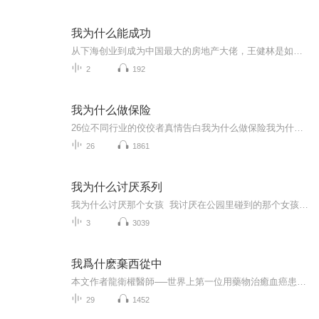
我为什么能成功
从下海创业到成为中国最大的房地产大佬，王健林是如何看待他自己成功之路的？
2
192
我为什么做保险
26位不同行业的佼佼者真情告白我为什么做保险我为什么做保险—打破旧观念的时候到了保险职业好不好？在普罗大众心里有怎样的社会地位和评价，一个简单的小测试就可以搞定。我们不妨随机找人问一问：“有银行和保险两份工作让你选择，你会选择哪一个？”几乎可以肯定，90%以上的人会毫不犹豫说：选银行。我们可以任意把银行职业换成律师、公务员、医护人员、教师、编辑记者、会计、企业管理人员等，答案和上面银行相比应该不会有统计学差异。这就是目前社会大众眼中的保险职业。尽管保险业早已今非昔比，连国家都...
26
1861
我为什么讨厌系列
我为什么讨厌那个女孩 我讨厌在公园里碰到的那个女孩，因为她的头发弯弯曲曲的……门牙还少了一颗！可是，当我帮她找到了丢失的布熊时，她却……我为什么讨厌穿裤衩 洗完澡，真舒服呀，可小男孩就是不肯穿裤衩！他说，好多小动物也都不穿裤衩呀，而...
3
3039
我爲什麽棄西從中
本文作者龍衛權醫師──世界上第一位用藥物治癒血癌患者的醫師。他擅以中醫治愈西洋醫生棘手的癌症，可以中藥在短短的幾個月內治癒被西洋醫生判定為不換骨髓就必死無疑的血癌患者，並締造了全世界第一例單靠藥療而能生存的血癌患者之駭世驚俗的醫學奇蹟（對西洋醫學而言）！九一年加拿大華裔男童小哥頓證實患上家族性噬紅細胞血病，依照西洋醫學常識，這種惡疾必須骨髓移植才能痊愈，否則隨時喪命。其家人在各界協助下向全球華人募捐骨髓，可惜無一吻合，黯然回多倫多後，接受了龍醫師五個月的中醫療程，終於枯木逢春，痊癒康復（嚴格地說...
29
1452