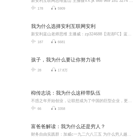
新安利互联网思维蓝山 主播薇VX:jk 868 969 181 3274 5503【韵涵老师】蓝山老师是一位资深的领导人，有着多年的企业管理经验，对直销行业有着深刻的研究和认知，并且有丰富的线上线下实战经验，他2015年5月，从3个人开始，创办了成冠盛和系统，当时一个月...
178
5909
我为什么选择安利互联网安利
新安利蓝山老师思维 主播威：zp324688【清清FC】蓝山老师是一位资深的领导人，有着多年的企业管理经验，对直销行业有着深刻的研究和认知，并且有丰富的线上线下实战经验，他2015年5月，从3个人开始，创办了成冠盛和系统，当时一个月不到1万的营业额，通过...
187
6681
孩子，我为什么要让你努力读书
28
17.8万
枊传志说：我为什么这样带队伍
不惑之年开始创业，让联想成为了中国的巨型企业，更成为了世界最大的个人电脑销售商。柳传志从创业之初到现在，他所经历的每一件事都值得我们思考、学习、借鉴。
66
3358
富爸爸解读：我为什么还是穷人？
财务自由实践群：加威c一九二六八三五 为什么穷人越来越穷，富人越来越富？有人说：“因为穷人没有占有大量的资源，也没有什么机会赚钱；富人的运气好，也获得了大量的资源。”其实，富人起家的时候，比你更穷；富人经历的时代，你也经历了，机遇都差不多...