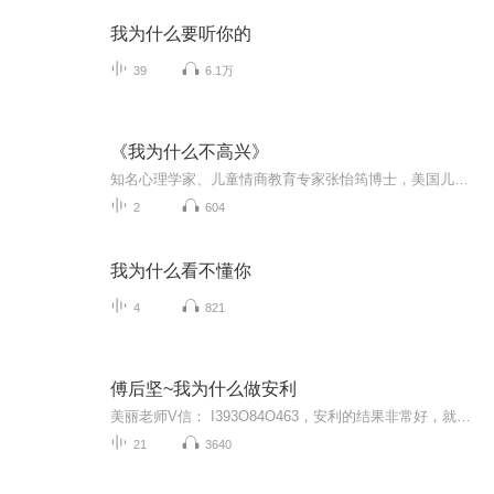
我为什么要听你的
39
6.1万
《我为什么不高兴》
知名心理学家、儿童情商教育专家张怡筠博士，美国儿童发展研究协会会员、儿童教养类畅销书作家陈忻博士特别推荐。
2
604
我为什么看不懂你
4
821
傅后坚~我为什么做安利
美丽老师V信： I393O84O463，安利的结果非常好，就是这条创业之路有3大痛点:①找人难，②带人难，③留人难。面对这些痛点，数字化团队研发了一套打开安利事业成功之门的金钥匙，自2015年5月1日3人成功转型以来，因方便快捷的运作模式，以及完善的四级辅导...
21
3640