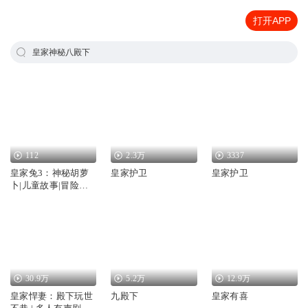
打开APP
皇家神秘八殿下
112
2.3万
3337
皇家兔3：神秘胡萝
皇家护卫
皇家护卫
卜|儿童故事|冒险故
事
30.9万
5.2万
12.9万
皇家悍妻：殿下玩世
九殿下
皇家有喜