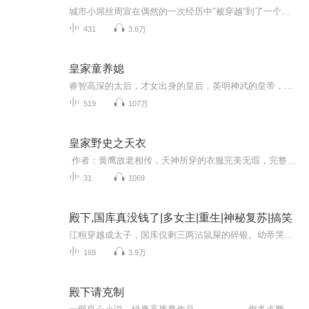
城市小屌丝周宣在偶然的一次经历中"被穿越“到了一个和历史上的后唐略有差别的朝代，利用自己精明的头脑和超前的知识，且看他如何在异世生存，抱得美人归？
431
3.6万
皇家童养媳
睿智高深的太后，才女出身的皇后，英明神武的皇帝，还有，一群美貌聪慧的后妃……嗯，原则上来说，这些其实都不关苏如绘的事，毕竟，她的目标不是嫁给皇帝。好吧，被选进宫名义上陪侍太后的苏四小姐，你的责任，是成为未来的皇后或皇妃！
519
107万
皇家野史之天衣
作者：黄鹰故老相传，天神所穿的衣服完美无瑕，完整无缺，即无任何的破绽，亦无任何的接口，因而世人时常以“天衣无缝”四字来形容一个完整的计划。
31
1069
殿下,国库真没钱了|多女主|重生|神秘复苏|搞笑
江桓穿越成太子，国库仅剩三两沾鼠屎的碎银。幼帝哭着喊饿，边关急报雪片般飞来。 宫中爆发赤面瘟，太医跪地哭嚎“没救了”。 他刚摸到银针，指尖突然发烫—— “妖术！”户部尚书严嵩带人踹门，身后跟着个举着算盘的玄医。 “小伙子，治瘟得加当归，收你...
169
3.9万
殿下请克制