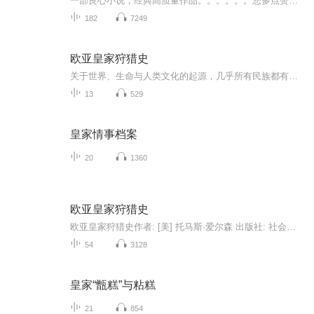
一部良心小说，经典高质量作品。。。。。。您多点赞多转发。就是对作品最大支持。。小说情节跌岩起伏，紧扣事件发展脉搏。高度吸引听众的神经。。。绝对震撼的经典。。。。。所有专辑完全免费。。。。。不要钱‘。。。。。。。。。。只要。动动手指转发，点赞就行。。。。。。。还等什么，，，，赶快动手转发吧，小伙伴一起分享好的节目。。一部良心小说，经典高质量作品。。。。。。您多点赞多转发。就是对作品最大支持。。小说情节跌岩起伏，紧扣事件发展脉搏。高度吸引听众的神经。。。绝对震撼的经典。。。。。所有专辑完全免费。。。。。不要钱‘。。。。。。。。。。只要。动动手指转发，点赞就行。。。。。。。还等什么，，，，赶快动手转发吧，小伙伴一起分享好的节目。。快上车。。。。。快上车。。。。。
182
7249
欧亚皇家狩猎史
关于世界、生命与人类文化的起源，几乎所有民族都有自己的解释，其表述大多以神话的形式被记录下来。在这些早期的宏大叙事中，文化层面的起点或新的出发点通常被认为源于诸神的干预或文化英雄的创造。这些叙事作为从祖先一代继承而来的智慧，很少受到来自...
13
529
皇家情事档案
20
1360
欧亚皇家狩猎史
欧亚皇家狩猎史作者: [美] 托马斯·爱尔森 出版社: 社会科学文献出版社原作名: The Royal Hunt in Eurasian History...
54
3128
皇家“甑糕”与粘糕
21
854