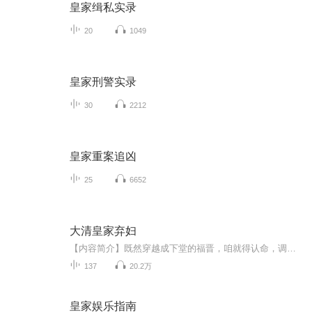
皇家缉私实录
20
1049
皇家刑警实录
30
2212
皇家重案追凶
25
6652
大清皇家弃妇
【内容简介】既然穿越成下堂的福晋，咱就得认命，调教渣男这种高难度又费心神的活，还是让给别的有志向的清穿女吧。养养乖女，种种花来下下田，有空闲时间探听下京城的八卦，那绝逼是件温馨的事情哪，毕竟磕着瓜子看大戏，绝对是咱前世一直追求的事情。“...
137
20.2万
皇家娱乐指南