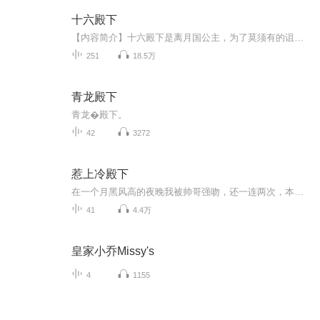
十六殿下
【内容简介】十六殿下是离月国公主，为了莫须有的诅咒，一出生就假作男儿养。生就风华绝代，招来十里烂桃花。为了膈应某人，还要掳个美男回家装断袖。做男人难，做女人难，不男不女，岂止难上加难……【作者/主播简介】作者：十六殿下，网络小说作家。主播...
251
18.5万
青龙殿下
青龙�殿下。
42
3272
惹上冷殿下
在一个月黑风高的夜晚我被帅哥强吻，还一连两次，本小姐什么人，是你想亲就亲的吗？什么？负责？订婚？娶我？……oh！No！本小姐就是因为逃婚才离家出走的，现在莫名其妙出现个帅哥就要娶我，我才不要……可是，可是为什么这个学校里都是帅哥，冰山的、温柔的、妖孽的，而且帅哥们都要追我？
41
4.4万
皇家小乔Missy's
4
1155