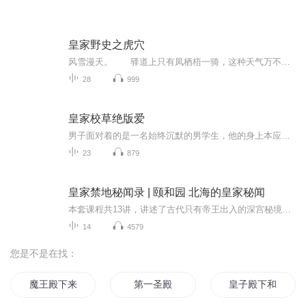
皇家野史之虎穴
风雪漫天。 驿道上只有凤栖梧一骑，这种天气万不得已相信也没有人喜欢外出，凤栖梧也不例外。 风雪吹进了他的胸膛，他没有寒冷的感觉，只有一种无可奈何，若是有办法不走这一趟他一定不走，可惜到现在为止他还没有想到。
28
999
皇家校草绝版爱
男子面对着的是一名始终沉默的男学生，他的身上本应该是纯白的校园制服，但是这衣服却显得灰暗沉重的，似乎沾染着灰尘。即使这里是公安局，这个男孩子但依然如此的淡然不惊，好像压根就不怎么害怕一样，反而显得自得淡定，十分淡然地看着他面对着的不停叫...
23
879
皇家禁地秘闻录 | 颐和园 北海的皇家秘闻
本套课程共13讲，讲述了古代只有帝王出入的深宫秘境，还原皇家禁地的来龙去脉，揭开不为人知的皇家档案。1、十三节课看皇家禁地。课程讲解生动有趣，没有单调枯燥的说教，以纪录片的形式展现皇家秘境的来龙去脉；2、课程内容全面，知识易懂易吸收。课程对...
14
4579
您是不是在找：
魔王殿下来自异世界
第一圣殿
皇子殿下和他的师