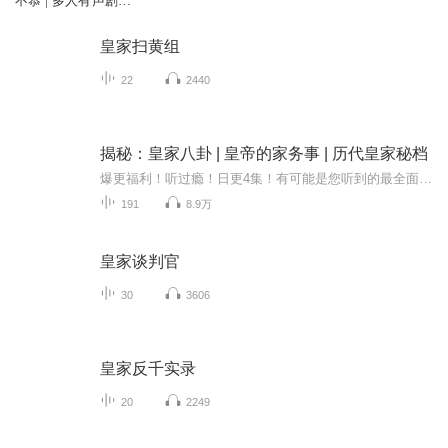
不恭 | 多人有声剧、
甜宠、权谋
皇家扫黄组
22
2440
揭秘：皇家八卦 | 皇帝的家务事 | 历代皇家秘档
爆更福利！听过瘾！日更4集！有可能是您听到的最全面、最有趣、最八卦，也是史料中有记载的中国历代皇家秘密！ 古往今来，要说秘密谜团隐藏最多的地方，还要数宫墙内了。封建王权之下，历代皇帝家的“家事儿”那可是无人敢提的存在。 就好比历史学家争论...
191
8.9万
皇家谈判官
30
3606
皇家反千实录
20
2249