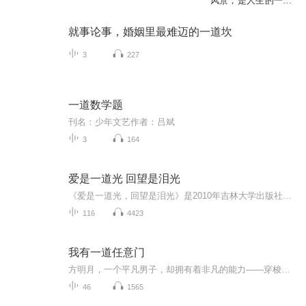
风景，是人生的一道
风景
就事论事，婚姻里最难迈的一道坎
3
227
一道数学题
刊名：少年文艺作者：吕斌
3
164
爱是一道光 回望是泪光
《爱是一道光，回望是泪光》是2010年吉林大学出版社出版的图书，作者是袁媛。
116
4423
我有一道任意门
方明月，一个平凡男子，却拥有着非凡的能力——穿梭时空的奇门遁甲。他能通过任何一扇门，抵达世界的任何一个角落，享受着无拘无束的生活。然而，这种逍遥背后，是他游手好闲的恶习。当命运的红线将他与郭子晴紧紧相连，一场豪门上门女婿的戏码拉开序幕。...
46
1565