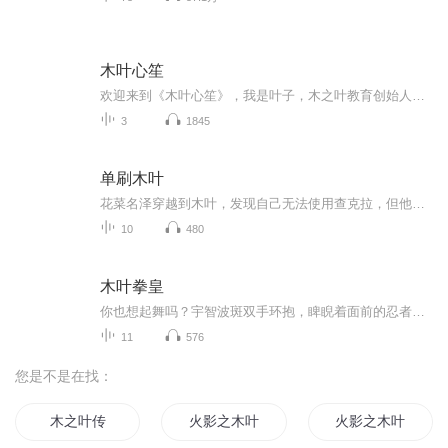
木叶心笙
欢迎来到《木叶心笙》，我是叶子，木之叶教育创始人，喜马拉雅主播名是逸心笙。我是一名幸福高效写作教练，我擅长将AI技术、教练技术与积极心理学相结合，让写作变得高效有意义，帮助每个人在写作中实现幸福成长。这张专辑是我的第一个播客，这里是关于写...
3
1845
单刷木叶
花菜名泽穿越到木叶，发现自己无法使用查克拉，但他的意念能够充当查克拉，而且意念还有查克拉没有的能力。于是，木叶在名泽的影响下，变成了一个陌生的忍村。几乎达到初代木遁层次的大和，早开神威的卡卡西，变成四尾人柱力的香磷，学成百豪术的静音，被...
10
480
木叶拳皇
你也想起舞吗？宇智波斑双手环抱，睥睨着面前的忍者联军。突然，一道肉眼无法看清的身影冲了出来！欧拉欧拉欧拉欧拉！......宇智波斑呆滞的望着天空，然后缓缓的闭上了眼睛：我斑愿称呼你为木叶舞王！我不要当舞王...旗木带刀垮着脸看着周围忍者联军们崇拜...
11
576
您是不是在找：
木之叶传
火影之木叶风
火影之木叶代影