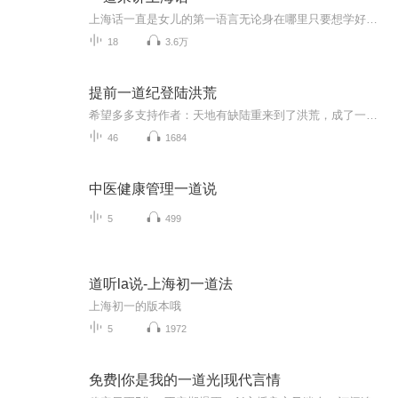
上海话一直是女儿的第一语言无论身在哪里只要想学好一门语言就一定可以学得好。
18
3.6万
提前一道纪登陆洪荒
希望多多支持作者：天地有缺陆重来到了洪荒，成了一尊幼年神祇，不过他穿的太早了，足足早了一个道纪！那个时候洪荒还只唤大荒！
46
1684
中医健康管理一道说
5
499
道听la说-上海初一道法
上海初一的版本哦
5
1972
免费|你是我的一道光|现代言情