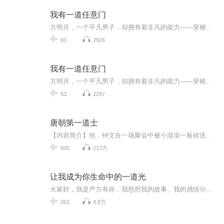
我有一道任意门
方明月，一个平凡男子，却拥有着非凡的能力——穿梭时空的奇门遁甲。他能通过任何一扇门，抵达世界的任何一个角落，享受着无拘无束的生活。然而，这种逍遥背后，是他游手好闲的恶习。当命运的红线将他与郭子晴紧紧相连，一场豪门上门女婿的戏码拉开序幕。...
83
2926
我有一道任意门
方明月，一个平凡男子，却拥有着非凡的能力——穿梭时空的奇门遁甲。他能通过任何一扇门，抵达世界的任何一个角落，享受着无拘无束的生活。然而，这种逍遥背后，是他游手好闲的恶习。当命运的红线将他与郭子晴紧紧相连，一场豪门上门女婿的戏码拉开序幕。...
53
2297
唐朝第一道士
【内容简介】他，钟文在一场聚会中被小混混一板砖送回了唐朝，别人穿越最差大臣之子，锦衣玉食，而他，则是开局一把破镰刀，家里穷的叮当响，当了道士跟个师父形同摆设，武功修炼全靠自己开发。但可是！他就是欧气啊，运气好到爆炸，随便看书都能顿悟，一...
805
213万
让我成为你生命中的一道光
大家好，我是严方有你，我想把我的故事、我的感悟分享给你，让我们都找到幸福的人生。我的孤独认识你的孤独 ——《照见》第一期
262
4.8万