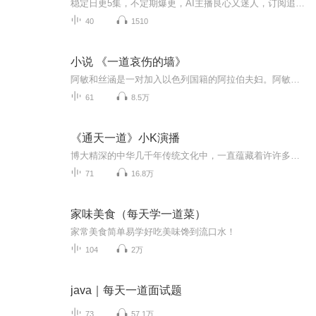
稳定日更5集，不定期爆更，AI主播良心又迷人，订阅追更不迷路！ 【内容简介】 顾晴爱蒋廷迟，从来都是一厢情愿。她爱如草芥，他觉得理所应当。可是爱情里，从来也没有道理可言，从她爱上蒋廷迟的那一刻开始，顾晴就知道自己输了。 【作者介绍】 作...
40
1510
小说 《一道哀伤的墙》
阿敏和丝涵是一对加入以色列国籍的阿拉伯夫妇。阿敏是一位杰出的外科医生，夫妻俩人住在特拉维夫高级住宅区的一栋住宅里，过着令人称羡的惬意生活。但是某天，发生在一家快餐店里的自杀炸弹袭击硬生生摧毁了阿敏一手打造的美好生活。丝涵不幸在这次袭击中丧生，但更为惊人的是，所有证据都显示，丝涵就是那位自杀式袭击者。丝涵的行为不仅毁了自己，以及十几条无辜的生命，同时摧毁了被遗留在人世、不得不面对现实的阿敏。多年来看似和他同甘共苦的妻子，将他排除在自己的生命之外，彻底背叛了他。在痛苦、愤怒以及不解的情绪下，阿敏决心找出究竟是谁将他的妻子变成一个他所不认识的人……
61
8.5万
《通天一道》小K演播
博大精深的中华几千年传统文化中，一直蕴藏着许许多多宇宙自然和人生知行的大道。这其中最神奇又最吸引人的莫过于与食物和美味相关的领域，因为人是由食物构成的，维持生命运行的所有能量都源自食物。所以自古以来，就有“民以食为天”的终极哲学思想，而《通天一道》这部书，正是围绕“民以食为天”这一核心思想，遵循“天人合一”和“万物有灵”的自然法则，在揭示美味食物蕴含的秘密的同时，又用非凡的想象力构筑起一个美味次元，让人们在被书中层出不穷的美味描述引得垂涎欲滴的同时又能跟随书中人物冒险成长的跌...
71
16.8万
家味美食（每天学一道菜）
家常美食简单易学好吃美味馋到流口水！
104
2万
java｜每天一道面试题
73
57.1万