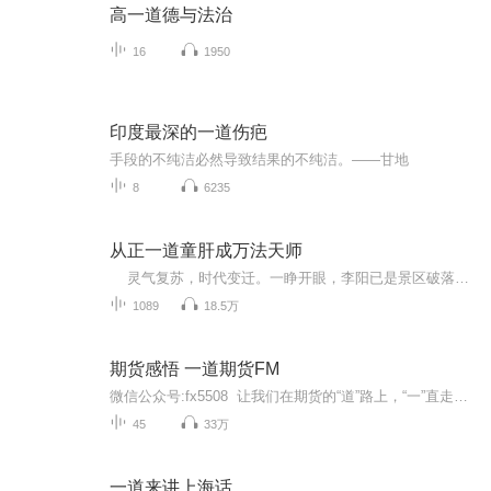
高一道德与法治
16
1950
印度最深的一道伤疤
手段的不纯洁必然导致结果的不纯洁。——甘地
8
6235
从正一道童肝成万法天师
灵气复苏，时代变迁。一睁开眼，李阳已是景区破落道观的小道士。 凭借可以无限肝经验的熟练度面板，李阳在现代社会中悟道演法，埋首前行。 山医命相卜，阴阳颠倒颠。从健身强体的【养生功】到长生久视的【五龙大蛰术】 从五十元一次的【解签打卦】...
1089
18.5万
期货感悟 一道期货FM
微信公众号:fx5508 让我们在期货的“道”路上，“一”直走下去！感悟期货、感悟人生!
45
33万
一道来讲上海话