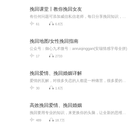
挽回课堂丨教你挽回女友
有任何问题可添加威信私信老师，每日分享挽回知识，记得订阅哦...
61
6.8万
挽回地图/女性挽回指南
公众号：御心九术微号：anruiqinggan(安瑞情感字母全拼)
17
2733
挽回爱情、挽回婚姻详解
爱情的瓦解，对很多失恋的人都是一种痛苦，很多爱的深的人都想要挽回自己深爱的人，挽回需要方法，需要技巧，更需要循序渐进的计划，这个专辑就是告诉大家如何给自己制定挽回计划，一步步挽回你的心上人，本专辑全部是是实践内容，拒绝理论，欢迎大家关注我
30
1.6万
高效挽回爱情、挽回婚姻
挽回要用专业的知识，来更换你的头脑，让全新的思维路径言行习惯，来让你的TA重新爱上你。γχ：642993908，私信我，一对一指导
489
18.7万