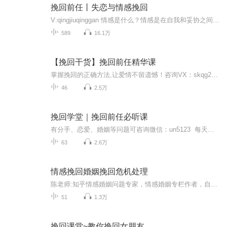
挽回前任丨失恋与情感挽回
V:qingjiuqinggan 情感是什么？情感是在自我和妥协之间需求的那个平衡点。情感还是一个轮回，我们从对方身上慢慢学会了对方那种处理情感问题的方式方法。但是我想说的是，情感其实是一种奢侈品。在你决定了步入它，那么就请不要再讲求性价比了。奢侈品最具...
589
16.1万
【挽回干货】挽回前任精华课
掌握挽回的正确方法,让爱情不留遗憾！咨询VX：skqg2013
46
2.5万
挽回学堂｜挽回前任必听课
有分手、恋爱、婚姻等问题可咨询微信：un5123 每天前九名可免费获得价值1000元的专业情感导师一对一咨询； 在这个语音电台里，每日更新有最新最有效的挽回技巧、心态，希望在挽回爱人的过程中给你带来帮助。 韩彬情感教育专注挽回爱...
63
2.6万
情感挽回婚姻挽回危机处理
陈老师:知乎情感婚姻问题专家，情感婚姻专栏作者，自身国家二级情感婚姻家庭咨询师，四零婚姻家庭咨询师。本专辑是陈老师在情感领域的多年提炼总结，通俗易懂，目前有数万名听众收听了本专辑，也帮助了很多女性朋友重新振作起来，挽回了家庭，挽回了婚姻，挽回了男人！咨询可加微:一五八九五九八四二零八
51
1.3万
挽回课堂~教你挽回女朋友