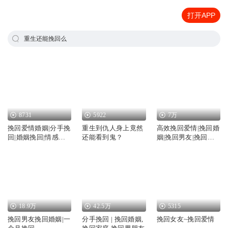
打开APP
重生还能挽回么
8731
5922
7万
挽回爱情婚姻|分手挽
重生到仇人身上竟然
高效挽回爱情|挽回婚
回|婚姻挽回|情感挽
还能看到鬼？
姻|挽回男友|挽回女
回
友
18.9万
42.5万
5315
挽回男友挽回婚姻|一
分手挽回 | 挽回婚姻,
挽回女友~挽回爱情