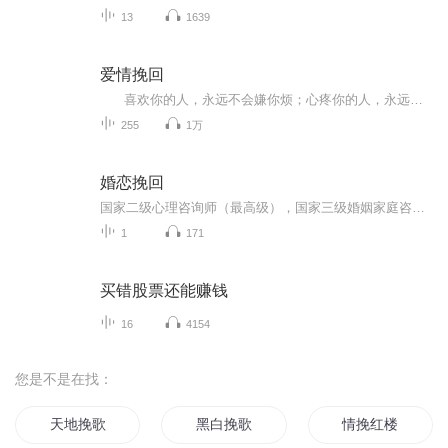
13
1639
爱情挽回
喜欢你的人，永远不会嫌你烦；心疼你的人，永远不会怪你懒。想念你的人，永远都比你主动；在乎你的人，永远对你都包容。 后来我终于明白，爱情跟天气一样难以预料，不知道何时会降临，却也跟天气一样无法避免，是晴天还是阴天，自己说的一点都不算。 我知道有的人爱而不得，有的人得而不惜。也知道遇见你不容易，错过了会很可惜。所以我想忠于自己，忠于爱情，尽余生之慷慨，许你一世之偏爱。 不要轻易去依赖一个人，它会成为你的习惯。当分别来临，你失去的不是某个人，而是你精神的支柱，无论何时何地，都要学会独立行走，它会让你走得更坦然些。 你的名字，是我读过最短的情诗。我很喜欢你，像春去秋来，海棠花开。 有的人把心都掏给你了，你却假装没看见，因为你不喜欢；有的人把你的心都掏了，你还假装不疼，因为你爱。
255
1万
婚恋挽回
️国家二级心理咨询师（最高级），国家三级婚姻家庭咨询师（高级）。 擅长领域：【两性关系优化】【情感挽回】【分离第三者】【婚内外情感纠葛】【分析对方心理】【预估对方行为】【沟通障碍】【鉴别渣男渣女】【人际交往】【心理疏导】咨询风格：⭐洞悉...
1
171
买错股票还能赚钱
16
4154
您是不是在找：
天地挽歌
黑白挽歌
情挽红楼