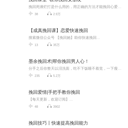
挽回死缠烂打是什么用的，用正确的方法才能挽回心爱的她...
38
2.9万
【成真挽回课】恋爱快速挽回
搜索微信公众号 【挽回她】助你快速挽回...
13
35万
墨余挽回术|帮你挽回男人心！
分手之后你整天以泪洗面，吃不下饭睡不着觉，一下瘦了十几斤...... 你不明白原来无话不说的两个人，为什么会造成现在这样的局面......控制不住自己的情绪去联系他，向他道歉甚至乞求，得到却是拉黑和删除...... 你认为这辈子不会再爱上别人了，总觉得自...
235
5.2万
挽回爱情|手把手教你挽回
【每天更新，欢迎订阅】...
48
3902
挽回技巧丨快速提高挽回能力