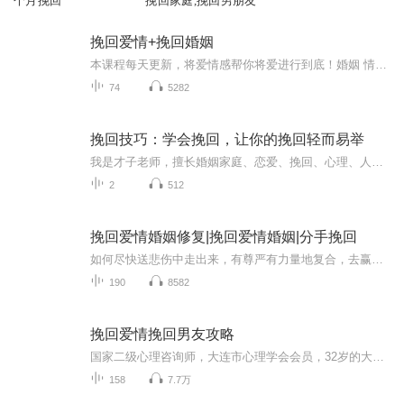
个月挽回
挽回家庭,挽回男朋友
挽回爱情+挽回婚姻
本课程每天更新，将爱情感帮你将爱进行到底！婚姻 情感 女人 挽回 爱情 ...
74
5282
挽回技巧：学会挽回，让你的挽回轻而易举
我是才子老师，擅长婚姻家庭、恋爱、挽回、心理、人际交往等方面的问题分析，帮助大家解决情感困惑！
2
512
挽回爱情婚姻修复|挽回爱情婚姻|分手挽回
如何尽快送悲伤中走出来，有尊严有力量地复合，去赢得一段全新的亲密的感情。
190
8582
挽回爱情挽回男友攻略
国家二级心理咨询师，大连市心理学会会员，32岁的大叔「深刻如此」在这里每天3分钟，和大家一起探讨在婚恋感情中朋友们遇见的困惑和问题，从心理学角度出发，给大家一些分析和建议，分享爱和被爱的经验和学问，让我们的幸福获得的更简单。失恋 爱情 挽回 心理 刻哥具备八年以上的情感咨询经验、咨询案例千余件，对人格重塑有着独到见解。他的思维方式往往可以帮助求助者认识到其在两性关系思维模式上的固有缺陷；他同时会运用独特的方式方法来处理求助者所面临的众多棘手问题，例如分手挽...
158
7.7万