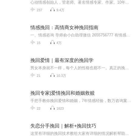
心动情感创始人，管老师。著名情感专家、作家。10年专注婚恋培训和情感婚姻咨询行业。运用自主研发的原创理论，帮助无数用户解决情感问题。一定要记住，只要方法得当，挽回就是时间问题，这里是心动情感官方FM专辑，我是管老师，挽回由此开始，我们陪你一起度过。愿我的存在，让你的爱情不再如履薄冰！
237
9.4万
情感挽回：高情商女神挽回指南
一、情感咨询 导师俞小白助理微信 2655756777 有情感上的问题可以发给我。 二、后可领取： 1.《恋爱全攻略108式》 2.精选400句高情商聊天话术！ 3.引导男人投资的话术！ 4.挽回爱情7天急救手册！ ——解忧学院—— -失恋拯救-情感修复-婚姻经营- 针对你的情况 一对一解决情感问题。
15
4万
挽回爱情｜最有深度的挽回学
男女本身就不一样，每个人的性格也都不一。真正的挽回学是灵活的，在爱情中，常常因男女思维的差异而产生矛盾，更有许多人都非常不了解自己的另一半需要什么。本专辑，从你的失恋分手本质入手，解锁挽回密码，让你成为自己的挽回大神。
21
10.3万
挽回专家|爱情挽回和婚姻救赎
手把手教你挽回爱情和婚姻，7年情感经验，数万咨询案例，国家二级心理咨询师。威信：xiannv1909
22
1623
失恋分手挽回｜解析+挽回技巧
这里有详细的挽回技术教给大家有详细的情况解析帮助大家理解并且有一定的对方心理分析希望大家在感情的路上有志莹的陪伴，可以一路顺遂若有需要，可联系志莹的QQ：591472391以往的音频志莹都上传得比较杂乱现在重新创建专辑归纳整理哦志莹会陆续更新上来朋友们要是急着听其他的内容可以移步志莹的另一张专辑【志莹|失恋挽回辅导...