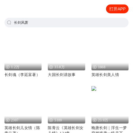
打开APP
长剑风萧
1.2万
35.8万
1668
长剑魂（李廷富著）
大国长剑讲故事
英雄长剑美人情
2307
5109
23.9万
英雄长剑儿女情（陈
陈青云《英雄长剑女
晚唐长剑｜浮生一梦