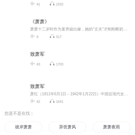
41
1532
《萧萧》
萧萧十二岁时作为童养媳出嫁，她的"丈夫"才刚刚断奶不久。十五岁时，被比她大十多岁的长工花狗引诱失身，并怀了孕，犯下了伤风败俗的"弥天大罪"。按照族规，她将被"发卖"，但由于"一时没有相当的人家来要萧萧"，事情延搁下来。十月怀胎，一朝分娩，萧萧生下了一个儿子，于是全家欢喜，萧萧又被留下来，过上了与以前一样平静的日子。
9
517
致萧军
43
1703
致萧军
萧红（1911年6月1日－1942年1月22日）中国近现代女作家，被誉为二十世纪“三十年代的文学洛神”。1936年（民国二十五年）7月，因与萧军在感情上出现裂痕，为了求得解脱、缓解矛盾，萧红只身东渡日本。此专辑为萧红写给萧军的42封书信（萧红自日本东京寄上...
42
1641
您是不是在找：
彼岸萧萧
异世萧风
萧萧夜雨