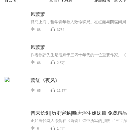
青云著）
儿情》134集
穿越残唐一统天下
风萧萧
孤岛上海，哲学青年卷入致命碟局。在红颜与阴谋间周旋，他对抗的不仅是敌人，更是自己的信仰与爱。一曲烽火下的命运悲歌。
88
3764
风萧萧
作者徐訏先生是活跃于三四十年代的一位重要作家。《风萧萧》是他的一部长篇力作。写的是抗战期间三位女间谍之间错综复杂你死我活的斗争，由“青年哲学家”徐先生与她们之间的来往、爱慕串联成惊险而又艳情的故事。
66
2.5万
萧红《夜风》
65
11.3万
晋末长剑|历史穿越|晚唐浮生姐妹篇|免费精品
正如唐代诗人徐夤在《两晋》诗中所写的那般：“三世深谋启帝基，可怜孀妇与孤儿。罪归成济皇天恨，戈犯明君万古悲。”西晋得国不正，犯了太多错误，继承了东汉、三国以来的种种弊端。到了晋末，已经积重难返，亟待重新构建帝国的价值观及统治体系。但是“...
6
1.4万