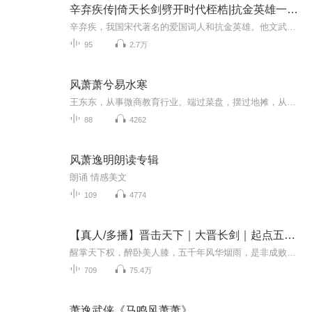
辛弃疾传|倚天长剑劈开时代桎梏|抗金英雄一代词宗
辛弃疾，我国宋代著名的爱国词人和抗金英雄。他文武兼备，有匡时济世之才，一直为后人所景仰。 由喜马拉雅与北岸之声联合出品的历史有声书专辑《倚天万里须长剑-辛弃疾传》，作者杨亚爽先生以写实的笔法，生动记述了辛弃疾生于忧患，率众起义，只身除奸，...
95
2.7万
风萧萧兮易水寒
王东东，从事微商教育行业。端过菜盘，摆过地摊，从无背景没人脉，迷茫无望到找到方向死磕2年坚持不懈，凭借真实，坚持，抓住移动互联网机遇，帮助服务影响千万微商人次,专注服务于一线拼搏的个人微商找到方向，实现自我价值。2015年创建王东东商学院，拥有几千位付费学员。微信：370840134 添加备注（学习）无备注不通过！
88
4262
风萧逸明朗读专辑
朗诵 情感美文
109
4774
【真人/多播】晋击天下｜大晋长剑｜起点五十万推荐｜穿越历史
醒掌天下权，醉卧美人膝，五千年风华烟雨，是非成败转头空！ 每一个迈向辉煌的生命都在热烈地生长，让您像追剧一样追历史！ 每天更新5集，不定时爆更！ 时时追更，记得点击+订阅，可以看到每日更新和爆更！ “天下之丽者莫过建康，建康之美者莫过元谨公...
709
75.4万
萧逸武侠《马鸣风萧萧》