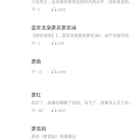
小说简介：从东南席卷而起的时代风云中，深处基层的萧峥无意中抓住一个机会，经历了从潜龙在渊到辉煌腾达的人生历程。【收听须知】1、《执掌风云》，又叫《官路红途 东南风云》，主角：萧峥、小月、陈虹。2、由于音频节目更新的比较慢，如想快速阅读小说文...
5
4259
盖世龙枭萧辰萧若涵
【收听须知】1、盖世龙枭萧辰萧若涵2、由于音频节目更新的比较慢，如想快速阅读小说文字版的全部章节，请在微信中搜索公/众/号【毛毛虫文学】，关注后，并在公/众/号中回复：【850】，便可快速阅读小说文字版全集。（注意：需要在公/众/号中回复才有效哦）
2
228
萧曲
13
1289
萧红
花开了，就像花睡醒了似的。鸟飞了，就像鸟上天了似的。虫子叫了，就像虫子在说话似的。一切都活了。
187
9037
萧笛姐
原创《萧笛姐》纯属搬运