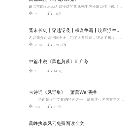
请欣赏由niukou为您播讲的萧逸先生的长篇武侠小说《马鸣风萧萧》。
9
2.5万
晋末长剑丨穿越逆袭丨权谋争霸丨晚唐浮生前传|VIP免费|多人有声剧
内容简介西晋得国不正，犯了太多错误，继承了东汉、三国以来的种种弊端。到了晋末，已经积重难返，亟待重新构建帝国的价值观及统治体系。自作孽，不可活。穿越者来到逐渐崩溃的西晋末年，他所能做的是——先活下来。【购买须知】1、本作品为付费有声书，购...
2514
2795.3万
中篇小说《风也萧萧》叶广芩
13
14.3万
古诗词《风野集》｜萧萧Wel演播
诗词是汉字文化的特色之一，是阐述心灵的文学艺术。诗人、词人需要掌握成熟的艺术技巧，并严格按照韵律要求，用凝练的语言、绵密的章法、充沛的情感，以及丰富的意象来高度集中地表现社会生活和人类精神世界 李兵先生所著的这本《风...
326
4.7万
萧峥执掌风云免费阅读全文