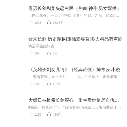
卷刃长剑和某失恋村民（热血|神作|男女双播）
【内容简介】一天，他抱起了卷刃的剑。之后，他牵起了小女孩的手。再后来，牵着小女孩手的他被一个少女拉着手跑。最后，他的双手各牵着一个小女孩——看着破碎的天空，他是纯粹的凡人，叫布雷。在new hand（新手）村的村民布雷，被勇者NTR了，青梅竹马被勇...
1093
133.6万
晋末长剑|历史穿越|孤独麦客著|多人精品有声剧
晚唐浮生姐妹篇
197
551
《英雄长剑女儿情》（经典武侠）陈青云 小说
海边有风，天上无月。 风，并不很大，但卷着浪花，把司马白的头发，和身前的衣裳，吹得微微飘舞，也溅上了一片微咸的潮湿。 无月，无星，时光约莫是黎明之前。 司马白，则名白，人白，脸白，心胸坦白，衣色也是儒衫飘拂，一片雪白。 这...
134
4.1万
大婚日被换亲长剑穿心，重生后她屠尽血仇！|女强宅斗
#精品一戳直达(*╹▽╹*)王妃跳崖假死后，王爷悔断肠！｜穿越医妃女强逆袭宫斗饥荒年穿进深山，我养六崽顿顿吃肉丨发家致富种田逆袭80年代闹饥荒，我有钱有粮心不慌丨年代爽文重生逆袭新婚夜，替嫁王妃医好了战王的蛊毒被婶子逼嫁后，彪悍姐姐带着全家去经...
1130
424万