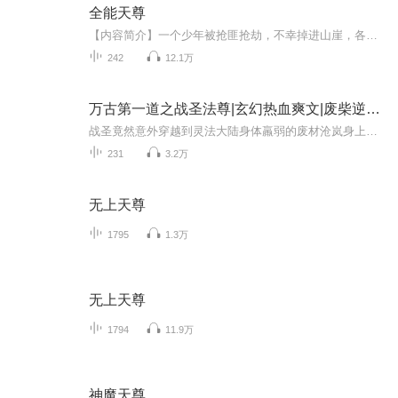
全能天尊
【内容简介】一个少年被抢匪抢劫，不幸掉进山崖，各种奇遇接连不断，同时又是七位天尊的继承人，其中忍者，阴阳师，血族，异能者，天使逐一出场，他以高超的修为，在各界都创了奇迹。在七界也玩出了响当当名声，让人闻风丧胆，闻其名便为之胆战。【作者/主...
242
12.1万
万古第一道之战圣法尊|玄幻热血爽文|废柴逆袭|无量天尊
战圣竟然意外穿越到灵法大陆身体羸弱的废材沧岚身上，废材人生岂配得上他的天赋异禀，于是战圣重修魔法之力，使得废材逆袭再次踏上了一条无尽热血的辉煌灿烂之路…
231
3.2万
无上天尊
1795
1.3万
无上天尊
1794
11.9万
神魔天尊