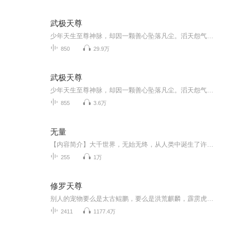
武极天尊
少年天生至尊神脉，却因一颗善心坠落凡尘。滔天怨气激活神魔令，得神界无上霸主传承， 十大太古凶兽真血淬体，于逆境中崛起！以凡人之躯，斗那漫天神佛，问那世间情谊斤两，道理几何？！既然神已无能为力，那就让魔来普度众生！
850
29.9万
武极天尊
少年天生至尊神脉，却因一颗善心坠落凡尘。滔天怨气激活神魔令，得神界无上霸主传承， 十大太古凶兽真血淬体，于逆境中崛起！以凡人之躯，斗那漫天神佛，问那世间情谊斤两，道理几何？！既然神已无能为力，那就让魔来普度众生！
855
3.6万
无量
【内容简介】大千世界，无始无终，从人类中诞生了许多强者。有的以武证道，立地成圣。有的慧剑斩情欲，白日飞升。有的转生投得十世因果，重归仙王宝座。繁衍到极致的武道，圣道，仙道，天道，都将在《无量》卷中一一揭晓！而唐麟，从渺小的小武馆中出生，...
255
1万
修罗天尊
别人的宠物要么是太古鲲鹏，要么是洪荒麒麟，霹雳虎，震天狮，金刚狼，装逼拉风之余还能当打手！无天倒好，抓了只癞蛤蟆当兽宠，浑身湿漉黏稠，要多恶心有多恶心。关键这蛤蟆比猪脚还大爷，这像什么话！话说猪脚的光环呢？！猪脚的的尊严呢？！可是又有谁能想到，这赖皮蛤蟆将来会进化成为至尊的荒古凶兽，猪脚带着它一起嬉笑怒骂，吆喝装逼，修炼成长，杀遍诸天万界，屠戮神魔，成就修罗天尊！...
2411
1177.4万