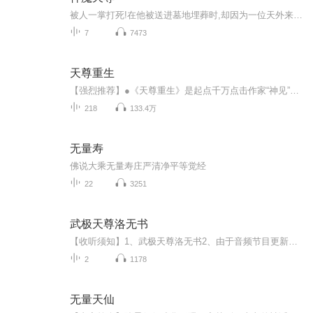
被人一掌打死!在他被送进墓地埋葬时,却因为一位天外来客的到来,起死回生,从棺材里面爬出!命运从此改变 一日花不开终身不成仙 成仙往过 一滴神水,显化一个万族世界;魔剑一挥,斩破三千繁华宇宙。待到神魔通天时,立...
7
7473
天尊重生
【强烈推荐】●《天尊重生》是起点千万点击作家“神见”的第二本佳作。●超级IP，数百万点击，起点榜单作品。●由『一度和围脖』为您倾力演绎。【内容简介】一个来自修真世界的强者，因证道成圣受天罚而经脉全断，穿越到异界大陆。虽然力量尽失成为“废人...
218
133.4万
无量寿
佛说大乘无量寿庄严清净平等觉经
22
3251
武极天尊洛无书
【收听须知】1、武极天尊洛无书2、由于音频节目更新的比较慢，如想快速阅读小说文字版的全部章节，请在微信中搜索公/众/号【黑葡萄文学】，关注后，并在公/众/号中回复：【631】，便可快速阅读小说文字版全集。（注意：需要在公/众/号中回复才有效哦）
2
1178
无量天仙