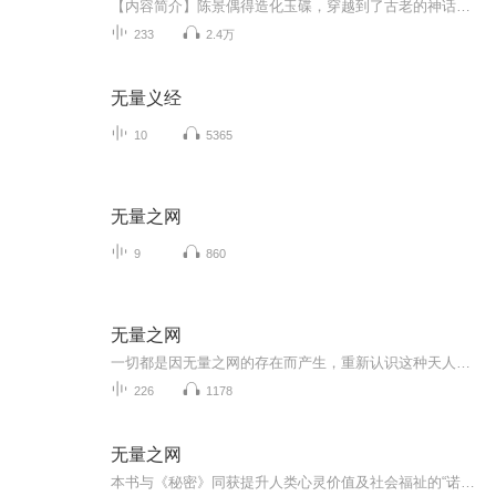
【内容简介】陈景偶得造化玉碟，穿越到了古老的神话年间，仙人，万劫不磨，万世不灭，诸天生灵皆以成仙为目标。陈景道；“我成仙时，过去、未来一切亿万兆微尘之众生，皆可成仙”看陈景如何以天地为盘，以仙神为棋，以众生为子。看陈景如何挑起大劫，获取...
233
2.4万
无量义经
10
5365
无量之网
9
860
无量之网
一切都是因无量之网的存在而产生，重新认识这种天人合一的境界，好比一位流浪汉的乞丐突然发现自己原来是国王的儿子一样，你将获得不可思议的力量！无量之网是一个让你看到奇迹，超越极限，心想事成的神秘境地！
226
1178
无量之网
本书与《秘密》同获提升人类心灵价值及社会福祉的“诺提勒斯书奖”！