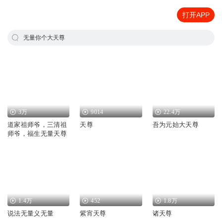
打开APP
无量你个大天尊
3万
9014
22.4万
道家祖师爷，三清祖
天尊
吾为元始大天尊
师爷，福生无量天尊
1.4万
452
1.8万
说法无量义无量
紫宵天尊
诸天尊