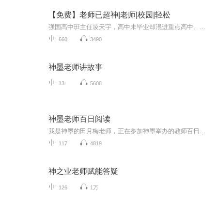
【免费】老师已超神|老师|校园|轻松
强国高中班主任凌天宇，高中未毕业却混进重点高中。因学生抽烟，奖金泡汤。与学生相约烧烤时遇美女，却被学生放鸽子，面临结账危机。他还有神秘身份，校园生活趣事不断。
660
3490
神墨老师讲故事
13
5608
神墨老师百日阅读
我是神墨的田月梅老师，正在参加神墨举办的教师百日阅读活动第一季，请大家监督我，今日我养习惯，明日习惯养我，我要用一桶水，为孩子指一条河
117
4819
神之业老师赋能答疑
126
1万