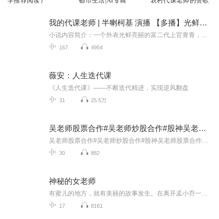
学推荐阅读）
都市生活|AI专辑
农村代课老师的赞歌
我的代课老师 | 半喇柯基 演播 【多播】光鲜亮丽的富二代有哪些不为人知的秘密
小说内容简介：一个外表光鲜亮丽的富二代上官青青，却对什么都是一副兴趣缺缺的样子，他害怕别人的接近，怕人知道他那不为人知的秘密，直到他遇到给他代过一节课老师，一切都发生了改变......
167
4954
薇安：人生迭代课
《人生迭代课》——不断迭代精进，实现逆风翻盘
31
25.5万
吴老师股票合作#吴老师炒股合作#股神吴老师股票合作
吴老师股票合作#吴老师炒股合作#股神吴老师股票合作分成A股股市行情股票推荐吴老师股票合作，吴老师投资理财，炒股票，吴老师炒股合作，吴老师聊投资，吴老师谈股票，吴老师股票合作，吴老师投资理财，炒股票，吴老师炒股合作，吴老师聊投资，吴老师谈股票...
30
882
神秘的女老师
有蜜儿的地方，就有美丽的故事发生。在离开孟小乔一年多后，仙女蜜儿又回到了孟小乔的身边。这次，她不是孟小乔家的保姆，而是红宫学校的老师。这是一位特立独行的老师。她不喜欢给孩子们排名次，也不认可死记硬背的教学方式，她用自己的方法让孩子们爱上了学校，爱上了学习。语文课上，她为学生们的“不快乐”举行了一个特别的葬礼；中秋夜，她在田间为孩子们上了*美丽的一课；校庆日，她用魔法让孩子们和家长们度过了难忘且有意义的一天……当红宫学校已然成为深受孩子们喜欢的学校时，蜜儿却乘风而去……
17
8161