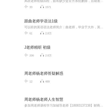
风吹老师初级四柱，如有缺少是官方系统删除，后期发现会补上，记得收藏关注
33
1571
跟曲老师学语法1级
可以听的英语语法老师简介：曲老师，毕业于大外，英语专业。中英文口语流畅生动，声音动听，亲切自然，吐字清晰，发音准确，有节奏感、语言富有感染力，讲课声音有魅力、有亲和力。2003年开始英语教学工作，了解各种英语试题的套路，熟知中考高考考试规律...
61
2.8万
J老师精听 初级
206
2.8万
周老师杨老师答疑解惑
12
489
周老师杨老师人生智慧
参加周老师课程学习加辅导老师【18083137238】财商是每个人必须要学习的一门学科，他可以帮助你实现财富自由，身心富足