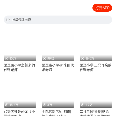
打开APP
神级代课老师
15万
9972
89.5万
歪歪路小学之新来的
歪歪路小学-新来的代
歪歪小学 三只耳朵的
代课老师
课老师
代课老师
15.4万
3万
1.7万
代课老师是恐龙（小
全能代课老师|都市|
二月兰|多播剧|献给