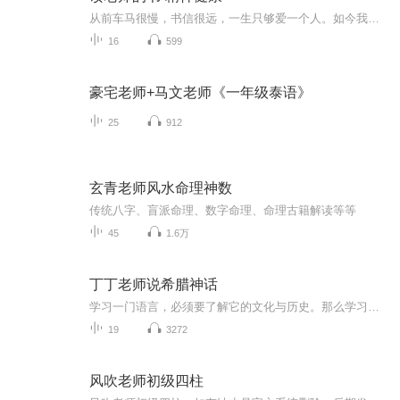
从前车马很慢，书信很远，一生只够爱一个人。如今我们在信息洪流里穿梭，人际关系前所未有的便捷，情感“速食化”，感知力下降，总会忘记好好的关爱自己的身和心。看到老师这本书，觉得特别特别好。所以想读， 即能学习，也可以帮助需要的人。
16
599
豪宅老师+马文老师《一年级泰语》
25
912
玄青老师风水命理神数
传统八字、盲派命理、数字命理、命理古籍解读等等
45
1.6万
丁丁老师说希腊神话
学习一门语言，必须要了解它的文化与历史。那么学习英语，就不得不从西方的文化和历史入手了；阅读最古老的神话故事，不仅可以丰富我们的文化视野，还可以更好地帮助大家来了解这门语言起源与发展。西方文明的发源地是古希腊，想了解西方文化，就不得不了...
19
3272
风吹老师初级四柱