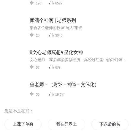
190
6527
额滴个神啊 | 老师系列
集合各位老师的授课“骂人”集锦
28
3046
8文心老师冥想♥显化女神
文心老师，30多年的实修经历，亦经过红尘中的种种淬炼。她的课程，深入浅出，浅笑轻盈中诠释着 人生至深的道理；嬉笑迤逦间，轻松开解学员的各种旧有模式和思维壁垒。她的音波，带有自然疗愈的功效；她的容貌，在岁月中逆龄生长；她打破了修行界一直以来苦...
57
6万
曾老师－（财%－神%－文%化）
35
19.6万
您是不是在找：
上课了单身狗
我在异界上网课
下课后的名侦探