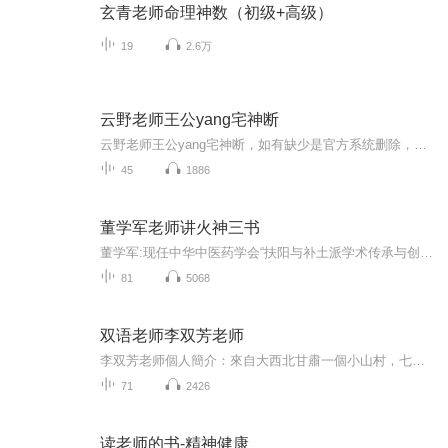
玄青老师命理神数（初级+高级）
19
2.6万
云野老师王公yang宅神断
云野老师王公yang宅神断，如有缺少是官方系统删除，后期发现会补上，记得收藏关注
45
1886
董学军老师讲火神三书
董学军:现任中华中医药学会“扶阳与补土派学术传承与创新论坛”负责人、中华中医药学会中医馆共同体常务理事、世界中医药学会联合会青年中医培养工作委员会理事、清华大学老科学技术工作者协会特聘中医专家、北京扶阳国际中医科学研究院院长,还担任哮喘、...
81
5068
双语老师李双芳老师
李双芳老师個人簡介：來自大西北甘肅一個小山村，七零後，父母都是普通農民，兄弟姊妹九個，小的時候，挨凍受餓，吃苦耐勞，上學時，熱愛學習，尤其酷愛英文，就像小孩吃糖果一樣香甜。一、是《李䨇芳英語國學䨇語學堂》創辦人。二、2007年7月21日，在國家...
71
2426
读老师的书-精神健康