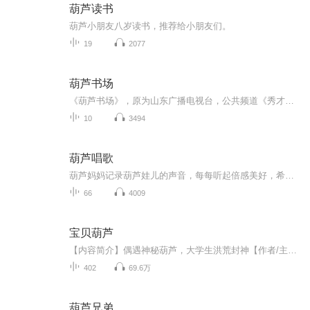
葫芦读书
葫芦小朋友八岁读书，推荐给小朋友们。
19
2077
葫芦书场
《葫芦书场》，原为山东广播电视台，公共频道《秀才来了》栏目旗下子栏目，每周六一期，主讲历史故事及神话传说...
10
3494
葫芦唱歌
葫芦妈妈记录葫芦娃儿的声音，每每听起倍感美好，希望这些声音也能带给亲爱的听众朋友美好的感觉。
66
4009
宝贝葫芦
【内容简介】偶遇神秘葫芦，大学生洪荒封神【作者/主播简介】作者：老豆根，网络小说作者。主播：优声传媒工作室。【购买须知】1、本作品为付费有声书，前120集为免费试听，购买成功后，即可收听，可下载重复收听。2、版权归原作者所有，严禁翻录成任何形式，严禁在任何第三方平台传播，违者将追究其法律责任。3、如在充值/购买环节遇到问题，可以通过页面右上方按钮，分享至微信内使用微信支付完成购买。4、在购买过程中，如果你有任何问题，可以在微信搜索公众号【bestxmly】或搜索【喜马拉雅付费精品】来随时咨询问题，也可以拨打客服电话：4008385616。
402
69.6万
葫芦兄弟