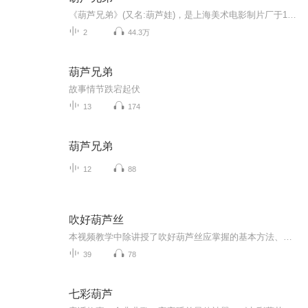
《葫芦兄弟》(又名:葫芦娃)，是上海美术电影制片厂于1986年原创出品的13集系列剪纸动画片，是中国动画第二个繁荣时期的代表作品之一，至今已经成为中国动画经典。讲述7只神奇的葫芦，7个本领超群的兄弟，为救亲人前赴后继，展开了与妖精们的周旋。《葫芦兄弟》是国内原创经典动画之一 ，该动画自1986年播出以来，一直受到广大观众，尤其是少年儿童们的喜爱。
2
44.3万
葫芦兄弟
故事情节跌宕起伏
13
174
葫芦兄弟
12
88
吹好葫芦丝
本视频教学中除讲授了吹好葫芦丝应掌握的基本方法、各种技术、技巧外，该视频还涵盖了十三首葫芦丝名曲讲解和伴奏，例如：《桐乡之夜》《美丽的金孔雀》《瑶族舞曲》《月光下的凤尾竹》《缅桂花开十里香》《竹林情歌》等，给学习者带来了方便。主讲：笛、...
39
78
七彩葫芦