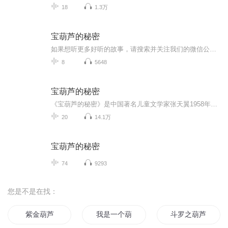
18
1.3万
宝葫芦的秘密
如果想听更多好听的故事，请搜索并关注我们的微信公众号：月亮兔家族
8
5648
宝葫芦的秘密
《宝葫芦的秘密》是中国著名儿童文学家张天翼1958年创作的童话。故事说的是：小学生王葆，好吃零食，又爱幻想，希望自己也能得到一个像宝葫芦一样的宝贝，可以不费事不操心地获得一切。一天，他的愿望终于实现。他有了一个宝葫芦，心里想要的东西，那个东...
20
14.1万
宝葫芦的秘密
74
9293
您是不是在找：
紫金葫芦
我是一个葫芦娃
斗罗之葫芦