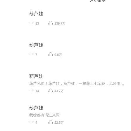
芦小金刚
葫芦娃
13
139.7万
葫芦娃
7
9.6万
葫芦娃
葫芦兄弟！葫芦娃，葫芦娃，一根藤上七朵花，风吹雨打都不怕，啦啦啦啦啦～
14
43.7万
葫芦娃
我啥都有请过来问
4
22.6万