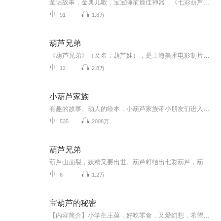
童话故事，金典儿歌，宝宝睡前最佳神器，《七彩葫芦》静欣文艺广播出品。
91
1.8万
葫芦兄弟
《葫芦兄弟》（又名：葫芦娃），是上海美术电影制片厂于1986年原创出品的13集系列剪纸动画片，是中国动画第二个繁荣时期的代表作品之一，至今已经成为中国动画经典。讲述7只神奇的葫芦，7个本领超群的兄弟，为救亲人前赴后继，展开了与妖精们的周旋。
12
2.8万
小葫芦家族
有趣的故事、动人的绘本，小葫芦家族带小朋友们进入神奇的故事世界，一起快乐成长。
535
2008万
葫芦兄弟
葫芦山崩裂，妖精又要出世。葫芦籽结出七彩葫芦，葫芦里蹦出七个身怀绝技的葫芦娃。妖精为了对付葫芦娃诡计层出不穷，葫芦娃为了救爷爷奋不顾身，故事就这样开始了……故事是很久之前给孩子讲故事过程中直接录的，有一些瑕疵，然却是真实美好的亲子时光……
6
1.2万
宝葫芦的秘密
【内容简介】小学生王葆，好吃零食，又爱幻想，希望自己也能得到一个像宝葫芦一样的宝贝，可以不费事不操心地获得一切。一天，他的愿望终于实现。他有了一个宝葫芦，心里想要的东西，那个东西就会摆在他的眼前。什么金鱼 、画报、玩具……要什么便有什么。...