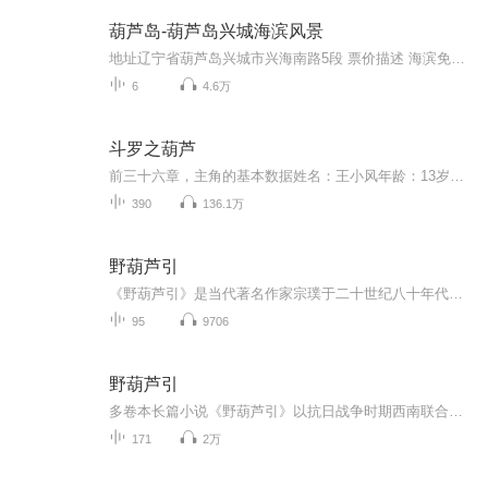
葫芦岛-葫芦岛兴城海滨风景
地址辽宁省葫芦岛兴城市兴海南路5段 票价描述 海滨免费开放，里面的游乐设施另外收费。 开放时间 全天 乘车信息 乘坐火车到达兴城市，在兴城火车站前乘坐1路公交车到海滨浴场下即可。 音频来源于链景旅行
6
4.6万
斗罗之葫芦
前三十六章，主角的基本数据姓名：王小风年龄：13岁零3个月武魂：青葫芦等级：三十级魂尊魂环：第一魂环四百年史莱姆第二魂环六百年千钧蚁第三魂环一千八百年重甲蛮牛魂技：第一魂技，减伤35基础减伤20，每多一个魂环增加5第二魂技，增幅60力量和60攻击力...
390
136.1万
野葫芦引
《野葫芦引》是当代著名作家宗璞于二十世纪八十年代开始创作的一部长篇小说，小说计划撰写四卷《南渡记》、《东藏记》、《西征记》和《北归记》。故事以20世纪抗日战争时期为背景，讲述北平明仑大学被迫南迁云南办学的艰苦历程，故事中塑造了一系列忧国忧民的知识分子的形象，而且也较为难得的记录了被人们遗忘已久的抗战时期修建滇缅公路的事迹。全书多为短句，读起来“上口”而无滞碍之感，语言纯朴雅致，清丽典雅，细腻和谐，有诗的美意和散文的含蓄，是宗璞创作中的精品之作。声明：本有声读书仅供学...
95
9706
野葫芦引
多卷本长篇小说《野葫芦引》以抗日战争时期西南联合大学的生活为背景，生动地刻画了中国知识分子的人格操守和情感世界，深刻而细腻地展现他们对亲人朋友的大善、对祖国民族的大爱、对入侵之敌的大恨、对亡国之祸的大痛。作品的结构严谨合度、语言优雅蕴藉...
171
2万