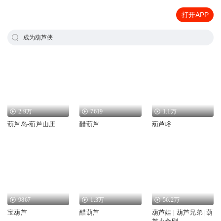
打开APP
成为葫芦侠
2.9万
7619
1.1万
葫芦岛-葫芦山庄
醋葫芦
葫芦峪
9867
1.3万
56.2万
宝葫芦
醋葫芦
葫芦娃 | 葫芦兄弟 |葫