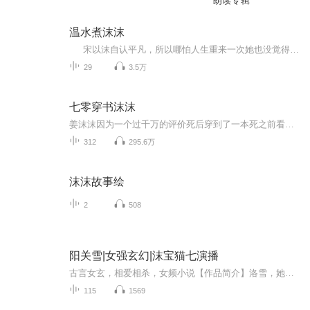
朗读专辑
温水煮沫沫
宋以沫自认平凡，所以哪怕人生重来一次她也没觉得自己能过怎样不平凡的一生，对她来说能让姥姥活下来就是她重活一次所有的意义，她没想着要成为名作家，没想着能进外交部，没想着有朝一日会成为高翻，没想着会遇到那样一个优秀的人，她只是一天天认真的活着，一个脚印一个脚印踏实的走着，不知不觉间在那个男人的陪伴支持下走了很远很远，回头看时，才发现自己拥有了全世界。 除了第一集是按原文章节长短录制，之后按照时间长短会两章或多章合并为一集。
29
3.5万
七零穿书沫沫
姜沫沫因为一个过千万的评价死后穿到了一本死之前看过的小说，成为一个家破人亡自己也惨死的女配！ 只是老阿姨姜沫沫怎么会认栽，首先要把上辈子被夺走的金手指抢回来，报仇什么的，人不犯我，不犯人，人若犯我，我刨其祖坟.....当然刨祖坟什么的是这是不可能的，姜沫沫可是个遵纪守法的好公民呢！
312
295.6万
沫沫故事绘
2
508
阳关雪|女强玄幻|沫宝猫七演播
古言女玄，相爱相杀，女频小说【作品简介】洛雪，她喜欢朱明昱，但是应该能看出来吧，其实她是执念，她需要一个支持她走下去的信念，而不是真的喜欢那个人。 她要做的很明确（这比云居好多了）云居从头到尾都很纠结，明明知道一切，就像一个先知，明明知道...
115
1569