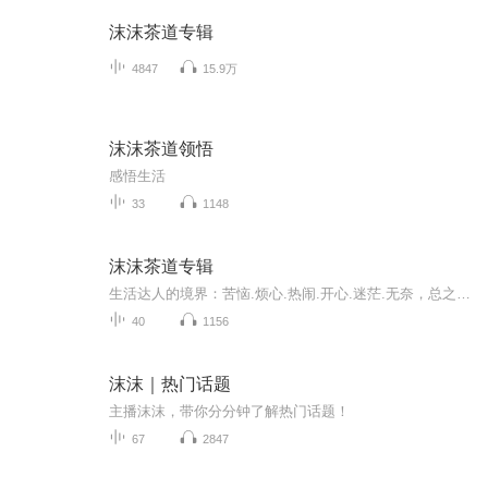
沫沫茶道专辑
4847
15.9万
沫沫茶道领悟
感悟生活
33
1148
沫沫茶道专辑
生活达人的境界：苦恼.烦心.热闹.开心.迷茫.无奈，总之，走出一切不愉快，从头开始的决心
40
1156
沫沫｜热门话题
主播沫沫，带你分分钟了解热门话题！
67
2847