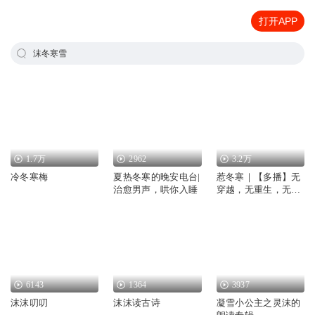
打开APP
沫冬寒雪
1.7万
2962
3.2万
冷冬寒梅
夏热冬寒的晚安电台|
惹冬寒｜【多播】无
治愈男声，哄你入睡
穿越，无重生，无复
仇，正正经经一段古
言
6143
1364
3937
沫沫叨叨
沫沫读古诗
凝雪小公主之灵沫的