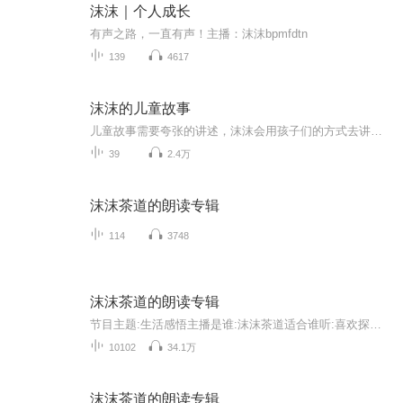
沫沫｜个人成长
有声之路，一直有声！主播：沫沫bpmfdtn
139
4617
沫沫的儿童故事
儿童故事需要夸张的讲述，沫沫会用孩子们的方式去讲述儿童故事。
39
2.4万
沫沫茶道的朗读专辑
114
3748
沫沫茶道的朗读专辑
节目主题:生活感悟主播是谁:沫沫茶道适合谁听:喜欢探寻知识的勇者主播的话:不管生活.学习.工作压力有多大，不妨试试放慢脚步，拥抱世界里另一个精致的角落
10102
34.1万
沫沫茶道的朗读专辑