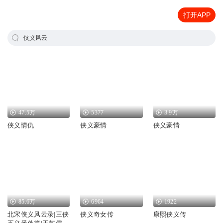
打开APP
侠义风云
47.5万
5377
3.9万
侠义情仇
侠义豪情
侠义豪情
85.6万
6964
1922
北宋侠义风云录|三侠
侠义奇女传
康熙侠义传