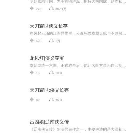
明朝嘉靖年间，内阁首辅严嵩，把持大明国脉，结党私营 。礼部侍郎徐阶得到李全等武林侠士的扶保，与严嵩父子及其奸党展开了一场激烈的斗争 。最后终于实现了为民除害，为国除奸的夙愿，剪除了严嵩死党 。
278
382.1万
天刀耀世侠义长存
在风起云涌的江湖世界里，云逸凭借卓越天赋与不懈努力，修炼各类精妙武技。残影刀法搭配灵动身法，刀影重重迷惑对手；觅华剑法从花丛姿态汲取灵感，兼具美感与对环境的敏锐感知。此外，还涉猎地级中品、高品武技及地级上品轻功飞流云水，于山林追逐飞鸟间...
626
1万
龙凤灯|侠义夺宝
秦始皇统一六国、正式称帝后，他让名匠方庚为自己制作一对奇灯。方庚日忙夜忙地赶，费时两月，方做成了稀世之宝龙凤灯。但是，他知献出此宝或不献此宝，自己都有灭顶之灾、满门之祸。于是，他命自己怀孕的妻子梅氏携此宝灯逃跑，也好保住方家的根苗。尔后...
16
1001
天刀耀世:侠义长存
82
3631
吕四娘|辽南侠义传
《辽南侠义传》陈洁代表作之一，主要讲述的是大清初年朝廷大标文字狱迫害汉人中的文人吕留良的后代。据野史记载雍正皇帝被刺杀成无头尸,杀人者是吕留良的后代吕四娘。