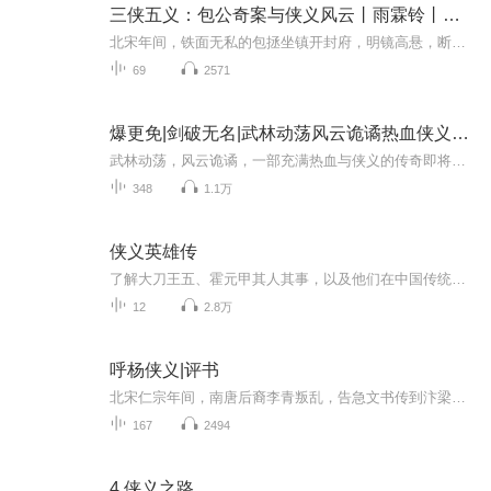
三侠五义：包公奇案与侠义风云丨雨霖铃丨展昭白玉堂
北宋年间，铁面无私的包拯坐镇开封府，明镜高悬，断案如神。江湖之上，南侠展昭、北侠欧阳春、双侠丁氏兄弟行侠仗义，快意恩仇；陷空岛五鼠——钻天鼠卢方、彻地鼠韩彰、穿山鼠徐庆、翻江鼠蒋平、锦毛鼠白玉堂，各怀绝技，亦正亦邪。当御猫展昭奉旨入朝，...
69
2571
爆更免|剑破无名|武林动荡风云诡谲热血侠义剑影柔情
武林动荡，风云诡谲，一部充满热血与侠义的传奇即将拉开帷幕！ 东海无名岛，修仙小派内，六岁稚童豪言壮志，欲学遍天下功法，带领门派走向巅峰，谁能料到，这番童言，竟如命运的伏笔，悄然转动了江湖的齿轮。 中原武林深处，暗流汹涌，危机四伏。八大门...
348
1.1万
侠义英雄传
了解大刀王五、霍元甲其人其事，以及他们在中国传统武术源流中的地位和影响，也只有听过《侠义英雄传》才能窥知这些人物产生的社会历史根源，从而对他们作出适当的评价。
12
2.8万
呼杨侠义|评书
北宋仁宗年间，南唐后裔李青叛乱，告急文书传到汴梁，仁宗在众臣间寻求挂帅的良将。为了夺帅印，引发了狄青之子狄龙与杨家的恩怨，最终由穆桂英挂帅征南。后狄龙挂二路元帅出征，报复杨家，处处与杨家作对。幸得包拯密访狄龙，从而惊走狄龙。宋代第四代皇...
167
2494
4.侠义之路