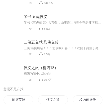
83
344.9万
琴书 五虎侠义
琴书《五虎侠义》共70集，由王道兰与李全营老师演唱。主要讲述的三千岁刘墉的故事。
70
6312
三侠五义/忠烈侠义传
三侠:南侠展昭！！！北侠欧阳春！！！双侠丁兆兰丁兆惠！！！五义:钻天鼠卢芳！！！掣地鼠韩彰！！！钻山鼠徐庆！！！翻江鼠蒋平！！！锦毛鼠白玉堂！！！义士侠客:小侠艾虎！！！黑妖狐智化！！！小诸葛沈仲元！！！ 《三侠五义》原名《忠烈侠义传》，清...
22
1.5万
侠义之旅（桐四18）
桐四的第十八次旅途
98
10.7万
您是不是在找：
侠义英雄
侠义之道
校内侠义传