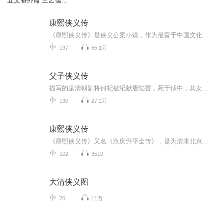
五义番外篇|王艺儒评
书
康熙侠义传
《康熙侠义传》是侠义公案小说，作为最富于中国文化特色的通俗文学样式，侠义公案小说本身就是传统文化的余绪。侠义公案小说的特点，小说里侠客和清官的铲恶锄奸都深深地为百姓期待政治清明、期待超强正义力量心理的烙印，从特定的角度反映了民众的心声。当然其中不可避免地存在一定的历史局限，这一点需要读者在阅读过程中正确认识。希望这套书能让你了解和欣赏我国古典侠义公案小说的精华，体会先人的思想，先人的社会；开阔眼界，从而增强对现代社会及生活更高层次的认识。同时使古典侠义公案小说得以流传，弘扬光...
197
65.1万
父子侠义传
描写的是清朝副将何杞被纪献唐陷害，死于狱中，其女何玉凤改名十三妹，出入江湖，立志为父报仇。淮阴县令安学海获罪，其子安骥筹银千两前去营救。安骥和民女张金凤遇险于能仁寺，幸亏玉凤及时相救，始免于难。事后，玉凤做媒，将张金凤许配给安骥，并解囊...
130
27.2万
康熙侠义传
《康熙侠义传》又名《永庆升平全传》，是为清末北京评书艺人姜振明(又作姜振名)及其弟子哈辅源，在《康熙私访》、《马成龙救驾》、《张广泰还家》等中篇评书的基础上，结合康熙年间(1662—1722)镇压天地会八卦教起义的事件，编成的一部长书。
102
3510
大清侠义图
70
11万