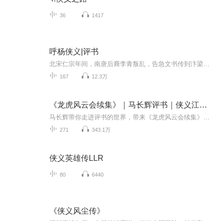
36
1417
呼杨侠义|评书
北宋仁宗年间，南唐后裔李青叛乱，告急文书传到汴梁，仁宗在众臣间寻求挂帅的良将。为了夺帅印，引发了狄青之子狄龙与杨家的恩怨，最终由穆桂英挂帅征南。后狄龙挂二路元帅出征，报复杨家，处处与杨家作对。幸得包拯密访狄龙，从而惊走狄龙。宋代第四代皇...
167
12.3万
《龙虎风云会续集》｜马长辉评书｜侠义江湖的惊险续章
马长辉带你走进评书的世界，带来《龙虎风云会续集》，这是一部引人入胜的传统经典评书。故事延续了前作的精彩情节，讲述了主人公们在风云变幻的江湖中，面对新的挑战和敌人，展开了一场惊心动魄的斗争。通过马长辉细腻的口述和生动的角色塑造，仿佛让听众...
271
343.1万
侠义英雄传LLR
80
6440
《侠义风尘传》