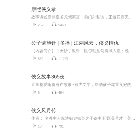
康熙侠义录
故事讲述康熙皇爷龙驾离宫，前门外私访，正遇四霸天横行霸道、强抢民女。危急时刻，马成龙、李庆龙、薛应龙、龙恩、王河龙五位好汉路见不平，拔刀救驾，这便是评书里最出名的一回——五龙捧圣。康熙爷龙颜大悦，钦封官职，命马成龙、马梦太等“双马”英雄...
252
5450
公子请施针 | 多播 | 江湖风云，侠义情仇
【内容简介】白天妙手银针，医惊朝堂勾得凤入凰；晚上黑衣白剑，武盖江湖杀进侠士榜。“姜公子，你个医者，身上的杀气为何如此沉重？”“我作为一名医者，手上有百十条人命很合理吧？”治疗成功率100%，治疗好评率0%。郡主：“姜云舟！你这反贼头目！居然...
552
11.2万
俠义故事365夜
儿童都爱听得有声故事~有声文学，帮助孩子建立良好的阅读习惯和兴趣，并提高阅读理解能力。
8
494
侠义风月传
作者： 名教中人叙述御史铁英之子铁中玉“既美且才﹐美而又侠”﹐曾为援救韩愿妻女﹐只身打入大夬侯养闲堂。又有兵部侍郎水居一之女水冰心美貌聪慧﹐多次智胜过学士之子﹐恶霸过其祖仗势逼婚﹐后为铁中玉路遇所救﹐而铁因此遭害致疾﹐冰心则不避嫌疑﹐迎至...
18
731