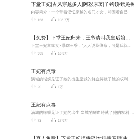
下堂王妃|古风穿越多人|阿彩原著|子铭领衔演播
内容简介：一个带着记忆穿越的名门才女，却因着自己妹妹的绝色容颜而受尽漠视。她的未婚夫为了她那绝色的妹妹，将她推给了那因意外而终日躺在床上的三皇子。她被迫改嫁！大婚之日没有新郎，新婚之夜独守空房……作者简介：中国作协网络文学委员会委员，江...
168
103.7万
【免费】下堂王妃归来，王爷请叫我皇后娘娘丨女强爽文
下堂王妃富家女×暴虐王爷，“人人说我薄命，可是我就要告诉天下，我不仅会长命百岁，我还要流芳千古。”划重点：宫斗×虐恋×复仇×权谋，@子胭 携手 @公喵，精品双播。首发纵横中文网，古言榜单TOP1作品。【内容简介】“求求你放过我吧，我们……本就不...
385
16.5万
王妃有点毒
满城的蝴蝶见证了她的出生皇城的鲜血铸就了她的权利一道圣旨她成了靖王的王妃一封休书她成了西楚人人爱戴的公主一次失踪她与靖王破镜重圆权谋名利间她能否与他长相思守？圣灵宫，明楼，西楚，东月都与她息息相关是爱情里她甘愿陨落还是权利中傲立天下王妃...
20
1万
王妃有点毒
满城的蝴蝶见证了她的出生 皇城的鲜血铸就了她的权利 一道圣旨 她成了靖王的王妃...
72
17.8万
【真人免费】下堂王妃拒侍寝|女强甜宠|重生虐渣打脸+权谋|多人有声剧