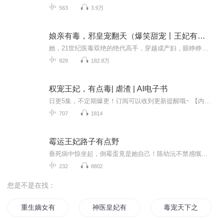
563
3.9万
娘亲有毒，邪皇宠翻天（爆笑甜宠丨王妃有点野）
她，21世纪医毒双绝的绝代高手，穿越成产妇，眼睁睁的看着儿子被抢走！是可忍孰不可忍，她带着女儿，闯荡江湖，花式坑人抢宝贝，终于找到抱走儿子的大魔王！“娘亲，我看这个爹爹英俊潇洒，帅气多金，这么冤大头，不如娘亲就假装中了美男计，搞定他！”女...
828
182.8万
权宠王妃，有点毒| 虐渣 | AI电子书
日更5集，不定期爆更！订阅可以收到更新提醒哦~ 【内容简介】 一切都是从那一晚，她那个嫡女妹妹的死开始，所有人都认为是她害的，她所谓的爹娘也恨不得她去死，就连他对她也是厌恶至极，对她百般折磨与囚禁。但她决不能就这样随了众人意，因为她发现，...
707
1814
霉运王妃路子有点野
垂死病中惊坐起，倒霉蛋竟是她自己！陈幼沅不禁感慨，别人穿越有金手指，她穿越过来遭遇人生滑铁卢是什么操作？厄运连连，做啥啥不顺，喝凉水都塞牙，还到处被人碰瓷追杀？为了保命，只能紧紧抱住王爷大腿，借工具人王爷的龙气，压一压她的厄运体质。王爷...
232
8802
您是不是在找：
重生嫡女有点毒
神医皇妃有点毒
毒宠天下之无良庶