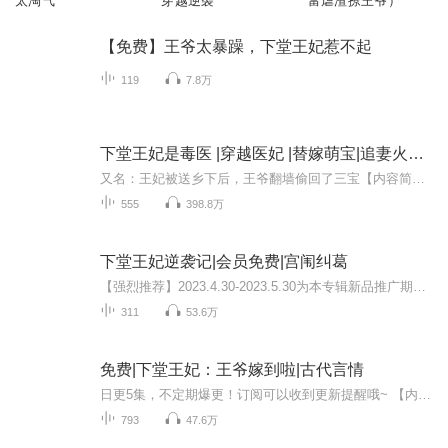
太淘气
穿越逆袭
富虐渣撩王爷）
【免费】王爷太暴躁，下堂王妃惹不起
119
7.8万
下堂王妃是毒医 |穿越医妃 |替嫁萌宝|追妻火葬场
又名：王妃被送乡下后，王爷翻墙偷回了三宝【内容简介】医毒双博士风澜衣穿越成替嫁异国公主，不仅蠢笨木讷，还貌若无盐。成亲当晚，就被王爷丢到乡下，沦为笑柄。就在大家笃定风澜衣这一辈子翻身无望时，却发现英明神武的王爷后悔了。某王爷半夜爬窗：“...
555
398.8万
下堂王妃逆袭记|会员免费|宫闱纠葛
【强烈推荐】2023.4.30-2023.5.30为本专辑新品推广期，限时免费1个月；前30集为免费试听，第31集起为付费音频，新品推广期可免费试听。2023.5.31开始收费，0.2元/集，会员免费收听；日更3集，不定时爆更，多多评论订阅可加更哦~【内容介绍】“还请王爷过目...
311
53.6万
免费|下堂王妃：王爷嫁到啦|古代言情
日更5集，不定期爆更！订阅可以收到更新提醒哦~ 【内容简介】 穿越农家女云黛梦，命运诡谲地踏入北冥王府。迎面便是权倾朝野的克妻魔君北冥寒，与美艳狠辣的侧妃萧媚儿的角力。初入府，她便以一介弱女子之力，制止萧媚儿的贪婪，神秘空间与臂上图纹的浮现...
793
47.6万