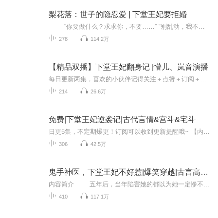
梨花落：世子的隐忍爱 | 下堂王妃要拒婚
“你要做什么？求求你，不要……” “别乱动，我不想伤了你。” 身处异时空的她,在大婚第二日就成了下堂弃妃,被逐出家门。身心受创的她流浪至破庙躲雨,却被一个神秘面具人强硬的索取了清白...男子离开时,在她耳边轻声说,“我会再次来找你的。” 六年后,她与儿子正过的潇洒的时候,却遇上一个冷漠霸道的男人。他无视她已作为人母,强硬的要求:“我要你以身相许。” 她吓的落荒而逃,他却紧追不舍,咄咄逼人的说:“你要带着我的儿子去哪里?” 晴天一道霹雳吓坏了她。 什么?他是孩子他爹?当年强要她的那个混蛋!不是这么倒霉吧!令她更没想到的是:紧接着接到一道圣旨降了下来,皇上亲旨——封她为后。 神啊！来道雷劈死她吧，想当年她只是一个连王爷都不要的小弃妃，现在怎么成了香饽饽……
278
114.2万
【精品双播】下堂王妃翻身记 |懵儿、岚音演播
每日更新两集，喜欢的小伙伴记得关注＋点赞＋订阅＋评论，有月票的小伙伴记得支持一下主播！爱你们，你们的鼓励是主播坚持的动力！
214
26.6万
免费|下堂王妃逆袭记|古代言情&宫斗&宅斗
日更5集，不定期爆更！订阅可以收到更新提醒哦~ 【内容简介】 在古代权谋的漩涡中，一名秀才之魂重生于丞相府的愚钝千金顾婉清身上。新婚之夜，本该是喜结良缘之时，却不料夫君北冥绝心怀鬼胎，密谋一出休妻丑剧，欲迎娶心头白月光林蓉蓉。顾婉清，这位看...
306
42.5万
鬼手神医，下堂王妃不好惹|爆笑穿越|古言高分神作|神医毒妃
内容简介 五年后，当年陷害她的都以为她一定惨不忍睹，没想到她却过的风生水起。不仅风更胜，吃香喝辣，身边还多了一个小灵精，小家伙还有一张骂谁谁倒霉的乌鸦嘴，好不厉害！母子齐心，大杀四方，继母恶妹渣爹统统人仰马翻。 那个...
410
117.1万