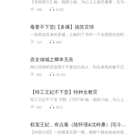
【专辑简介】她，相府小姐，为心上人做尽傻事，沦为天下人的笑柄。 她，现代特种女教官，耀世而来，岂容他人欺凌。 王爷厌恶，侧妃陷害，下人为难？通通吊起来打。 本以为和离后便换来自由，谁成想碰到命定的他。 “喂喂喂，你进我闺房跟回自个家似的，合适吗？【收听须知】1、该专辑免费收听。...
180
8.6万
毒妻不下堂|【多播】搞笑言情
一场突如其来的穿越，让她到了另外一个全然陌生的时空。片刻的茫然之后，她发现自己身处于一个古老而神秘的世界中。“这是哪里？”她四处张望，周围尽是陌生的建筑和人群，一时间无从下手。但随即，她内心的坚定再次燃起。“管你是谁，天大地大本小姐我第...
113
640
庶女倾城之卿本无良
掏心挖肺的苦追那个不爱自己的人，到头来死的惨不忍睹。重生归来，已不敢再爱，只想努力活着却发现身边还有人愿意守护自己.....
602
35.4万
【特工王妃不下堂】特种女教官
特工王妃不下堂 字数: 1726739 她，相府小姐，为心上人做尽傻事，沦为天下人的笑柄。 她，现代特种女教官，耀世而来，岂容他人欺凌。 王爷厌恶，侧妃陷害，下人为难？通通吊起来打。 本以为和离后便换来自由，谁成想碰到命定的他。 “喂喂喂，你进我闺房跟回自个家似的，合适吗？” “唔，是不合适，”他若有所思地看着她，“我这就回去选个吉日，娶你回府。” 战神王爷一拍板，容离再次出现在端王家户口本上。这次不是端王妃，而是端王婶娘。 有眼无珠写休书的端王爷，在喜房外哭成了狗。 【收听须知】 1、本作品为美女机器人有声书，免费更新可收听、可下载、重复收听。 2、更新的有声书小说章节，是喜马拉雅最多的。 3、听完不过瘾，听完还想听，获取更多精彩原创独家小说。 7、版权归原作者所有，严禁翻录成任何形式，严禁在任何第三方平台传播，违者将追究其法律责任。
301
65万
权宠王妃，有点毒（陆怀瑾&沈梓桑）|宅斗家斗小说
【内容介绍】一切都是从那一晚，她那个嫡女妹妹的死开始，所有人都认为是她害的，她所谓的爹娘也恨不得她去死，就连他对她也是厌恶至极，对她百般折磨与囚禁。但她决不能就这样随了众人意，因为她发现，事情…远没有这样简单…一场更大的阴谋在等待着她。...