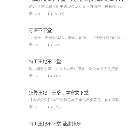
简介 全本免费！听书送现金活动见下方海报！凤长依（跪求）：“云锦！我真的没有给奶奶下毒！云锦你听我解释！”楚子汐(恶毒表妹)：“你下毒害死了太王妃，你以为云锦哥哥还会再见你这个恶毒的女人吗？”上一世新婚夜，她独守空房，一世亲柔和善，却堕入万...
758
901.1万
毒医不下堂
上辈子，严清歌体肥，腿瘸，多病。 但她只恨自己眼瞎！错认了丈夫和庶妹这对男女，被剖腹取子，惨淡而终。 重生后，她瘦，她美，她白，她富。 唯一剩下的就是报仇了。...
24
2596
特工王妃不下堂
她，相府小姐，为心上人做尽傻事，沦为天下人的笑柄。她，现代特种女教官，耀世而来，岂容他人欺凌。王爷厌恶，侧妃陷害，下人为难？通通吊起来打。本以为和离后便换来自由，谁成想碰到命定的他。“喂喂喂，你进我闺房跟回自个家似的，合适吗？”“唔，是不合适，”他若有所思地看着她，“我这就回去选个吉日，娶你回府。”战神王爷一拍板，容离再次出现在端王家户口本上。这次不是端王妃，而是端王婶娘。有眼无珠写休书的端王爷，在喜房外哭成了狗。【收听须知】1、该专辑免费收听。2、在收听过程中，如想快速阅读...
52
4.6万
狂野王妃：王爷，本宫要下堂
【内容简介】“本王告诉你本王永远不会爱你，你在我眼里只是一文不值的贱人。”……贱人？她赔了她的幸福，却只为一个贱人的称号，她苦笑。“告诉你，别招惹他，不然本王定会让你痛不欲生。”……望着满目冰冷的他，她微微一笑。庭院中，两人迎风而立。“...
56
3.2万
特工王妃不下堂-爱甜掉牙