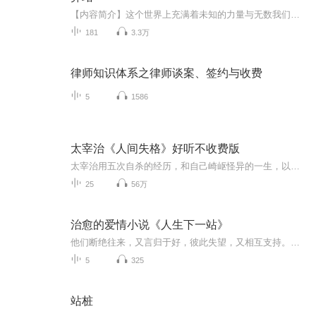
【内容简介】这个世界上充满着未知的力量与无数我们至今仍然无法解开的谜团。一群人，也可以称他们为‘亡命徒’他们与活人为伍，却与鬼怪为敌，探寻这个世界中那些并不为人所知的神秘力量。以凡人之躯对抗鬼神之力！他们的目的不是研究，而是清除...【小编推荐】新晋作者红色老鱼全新力作，以凡人之躯对抗鬼神之力...由天悦艺音独家签约主播祥掌柜播讲【主播简介】祥掌柜：天悦艺音独家签约主播，导演出身的他对剧本有更高更深的理解和领悟，对人物的刻画更加准确、生动、立体、形象，声音浑厚不...
181
3.3万
律师知识体系之律师谈案、签约与收费
5
1586
太宰治《人间失格》好听不收费版
太宰治用五次自杀的经历，和自己崎岖怪异的一生，以及与生俱来的敏感，展现给世人他对人性的落寞。
25
56万
治愈的爱情小说《人生下一站》
他们断绝往来，又言归于好，彼此失望，又相互支持。他们一起学会了，抬起头，往前走。 比莉和弗兰克相识多年，表面却始终保持着距离，各自应对着糟糕的生活。直到有一次两个人外出郊游，双双跌落裂谷。弗兰克受了重伤， 生命岌岌可危，比莉非常担心，却也...
5
325
站桩