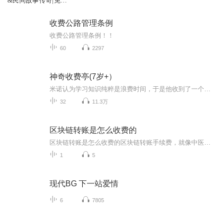
&民间故事传奇|免费
有声小说
收费公路管理条例
收费公路管理条例！！
60
2297
神奇收费亭(7岁+）
米诺认为学习知识纯粹是浪费时间，于是他收到了一个神秘礼物神奇的收费亭，他踏上了文字国/数字国等地的旅行，遇到了咔哒和骗人虫，会有危险吗，那些什么也不做的很忙的精灵们会带给米诺什么呢？
32
11.3万
区块链转账是怎么收费的
区块链转账是怎么收费的区块链转账手续费，就像中医调理一样讲究"辨证论治" 最近有个币圈小白问我："老中医啊，我这转个账手续费咋比隔壁王大爷针灸还贵？"这话让我想起前两天一个痛风病人——明明只吃了两片毛肚，尿酸却飙得比吃了满汉全席还高。区块...
1
5
现代BG 下一站爱情
6
7805