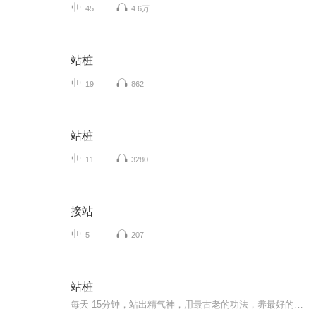
45
4.6万
站桩
19
862
站桩
11
3280
接站
5
207
站桩
每天 15分钟，站出精气神，用最古老的功法，养最好的身心。