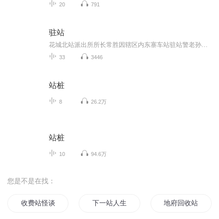
20
791
驻站
花城北站派出所所长常胜因辖区内东寨车站驻站警老孙执勤中突发疾病身亡，来到这个偏远小站接班。初到东寨，常胜在乡村教师王东雨的帮助下学习如何与村民打交道。常胜和王东雨二人从不打不相识的“冤家”成了默契十足的“搭档”。常胜用他善良、风趣、富有...
33
3446
站桩
8
26.2万
站桩
10
94.6万
您是不是在找：
收费站怪谈
下一站人生
地府回收站的小公