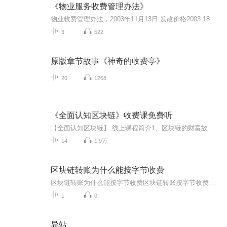
《物业服务收费管理办法》
物业收费管理办法，2003年11月13日 发改价格2003 1864号
3
522
原版章节故事《神奇的收费亭》
20
1268
《全面认知区块链》收费课免费听
【全面认知区块链】 线上课程简介1、区块链的财富故事；2、区块链的发展历史；3、区块链的狭义及广义定义；4、如何辨别真假区块链；5、区块链价值所在；6、区块链社会应用；7、区块链的行业现状；8、炒币、囤币和挖矿；9、我和区块链的财富关系；10、正确...
14
1.9万
区块链转账为什么能按字节收费
区块链转账为什么能按字节收费区块链转账按字节收费的三大生存智慧 （本文作者系健康管理师兼网文写手，以下内容仅为个人观点，不构成任何医疗建议） 最近有网友发现区块链转账像极了中医馆的"按方抓药"——你开三味药的方子和三十味药的方子，药童...
1
0
异站