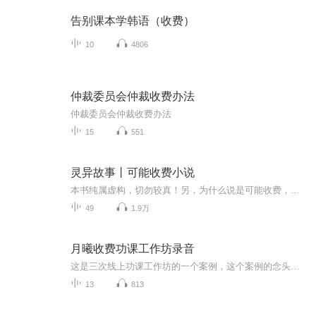
告别课本学韩语（收费）
10
4806
仲裁委员会仲裁收费办法
仲裁委员会仲裁收费办法
15
551
灵异故事丨可能收费小说
本书纯属虚构，切勿较真！另，为什么说是可能收费，等四十多级后会告诉大家。
49
1.9万
月曦收费功课工作坊录音
这是三次线上功课工作坊的一个案例，这个案例的念头是：他/她要看着我讲话，否则我不如别人。弥补了一念之转上没有的案例，也是我们常常会出现的潜在念头。我虽然有场景，但觉得压力不大，可是随着功课的进行，我却发现了压力不大下面的不自在，和同事竞争关注度，内心不安的时刻，不进行爆米花，我是不会做这个功课的，感谢大家从内心深处出来的答案，对我的启发。（月曦）今天的线上工作坊很有收获，大家一起做功课可以互相启发，从别人的例子中发现自己的例子，走的更加深入。当别人讲同一个念头带来的困扰时，我...
13
813