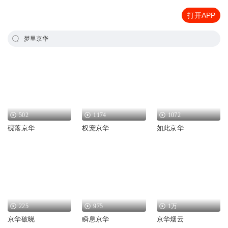
打开APP
梦里京华
502
1174
1072
砚落京华
权宠京华
如此京华
225
975
1万
京华破晓
瞬息京华
京华烟云