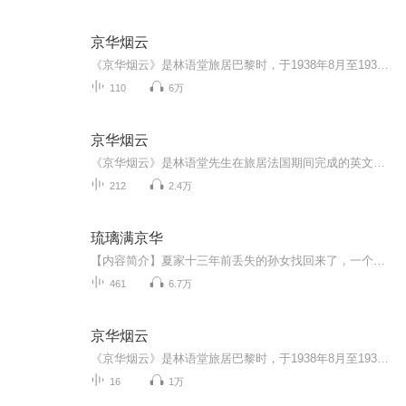
京华烟云
《京华烟云》是林语堂旅居巴黎时，于1938年8月至1939年8月间用英文写就的长篇小说，《京华烟云》讲述了北平曾、姚、牛三大家族从1901年义和团运动到抗日战争三十多年间的悲欢离合和恩怨情仇，并在其中安插了袁世凯篡国、张勋复辟、直奉大战、军阀割据、五...
110
6万
京华烟云
《京华烟云》是林语堂先生在旅居法国期间完成的英文原著，后译为《京华烟云》，初衷是向西方介绍中国文化。故事从1901年义和团运动延续至抗日战争爆发，横跨近40年，穿插袁世凯篡国、五四运动等重大历史事件。以姚、曾、牛三家家族史映射近代中国动荡，被...
212
2.4万
琉璃满京华
【内容简介】夏家十三年前丢失的孙女找回来了，一个地道的柴禾妞啊！被夫家嫌弃？姑娘我还不伺候了！一块不成形的劣质玻璃，居然摆在极显眼的位置？琉璃啊……这个发挥空间可大了去了……且看她如何凭借琉璃工艺，发家致富，大放异彩！【作者/主播简介】作...
461
6.7万
京华烟云
《京华烟云》是林语堂旅居巴黎时，于1938年8月至1939年8月间用英文写就的长篇小说，英文书名为《Moment in Peking》，《京华烟云》是其转译为中文后的书名，中文版首次出版时间为2005年，由台湾学者张振玉先生所译。全书分为上、中、下三卷，共四十五章节...
16
1万