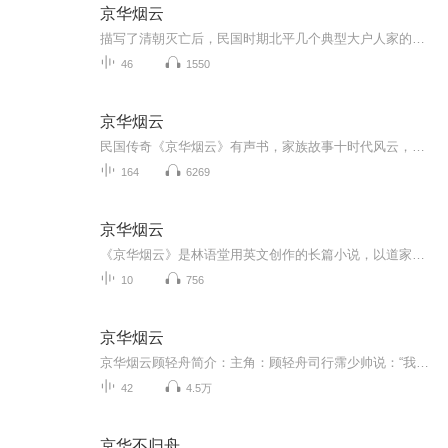
京华烟云
描写了清朝灭亡后，民国时期北平几个典型大户人家的生活，逼真的再现了那个时代的生活画卷。
46
1550
京华烟云
民国传奇《京华烟云》有声书，家族故事十时代风云，带你穿越旧时光，感受抹语堂笔下的家国情怀。速来听！
164
6269
京华烟云
《京华烟云》是林语堂用英文创作的长篇小说，以道家思想为内核，通过北平姚、曾、牛三大家族的生活变迁，展现从清末到抗日战争期间的社会图景，描绘了木兰、荪亚等人物的情感纠葛与人生选择。该书将中国传统文化与西方叙事结合，被称为“现代《红楼梦》”...
10
756
京华烟云
京华烟云顾轻舟简介：主角：顾轻舟司行霈少帅说：“我家夫人是乡下女子，不懂时髦，你们不要欺负她！”那些被少帅夫人抢尽了风头的名媛贵妇们欲哭无泪：到底谁欺负谁啊？少帅又说：“我家夫人娴静温柔，什么中医、枪法，她都不会的！”那些被少帅夫人治好过的病患、被少帅夫人枪杀了的仇敌：少帅您是瞎了吗？“我家夫人小意柔情，以丈夫为天，我说一她从来不敢说二的！”
42
4.5万
京华不归舟