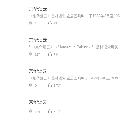
京华烟云
《京华烟云》是林语堂旅居巴黎时，于1938年8月至1939年8月间用英文写就的长篇小说，英文书名为《Moment in Peking》，《京华烟云》是他转译为中文后的书名，也有译本将这本书译为《瞬息京华》，1939年发布首版英文版。《京华烟云》讲述了北平曾、姚、牛三...
151
93
京华烟云
**《京华烟云》（Moment in Peking）** 是林语堂用英文创作的长篇小说。它以1900年义和团运动至抗日战争爆发三十多年间的中国社会变迁为背景，通过描写北平（今北京）姚、曾、牛三大家族的兴衰浮沉与悲欢离合，尤其是女主角姚木兰从闺阁少女到成熟妇人的命...
217
7944
京华烟云
《京华烟云》是林语堂旅居巴黎时于1938年8月至1939年8月间用英文写就的长篇小说。作品讲述了北平曾、姚、牛三大家族30多年间的悲欢离合和恩怨情仇，全景式展现了现代中国社会风云变幻的历史风貌。
0
1.7万
京华烟云
126
3.1万