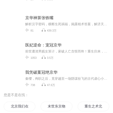
京华神算张铁嘴
解析汉字密码，横断生死祸福，揭露相术答案，解济天下苍生。民情民风，原腔原味，字雕精华，文飞侠武。 本书故事内容大致如下：他是一个妙语连珠的小乞丐，凭天生的侠义之心救下江胡蒙难高手，遂遁入紫极山门苦研“字”经，再下山来，申明鹊起，横扫京城，解字说祸福，慧眼断乾坤，逢凶化吉，劝善扬善，暖慰民心。终至掀起狂风巨浪，几乎改写了旧中国的那段历史……
81
439.3万
医妃逆命：宠冠京华
前世遭渣男贱女算计，家破人亡含恨而终！重生归来，宋染携医药空间与绝世医术，化身黑心小莲花，手撕仇敌、脚踩渣贱，复仇之路爽感拉满！太医院束手无策的怪症，于她不过小菜一碟。意外撞上宠妻无度的七王爷，他为她遮风挡雨，以江山为聘；她凭医术谋权，...
1053
3.5万
我凭破案冠绝京华
秦缨，殉职之后，竟穿越至一场阴谋纷飞的古代虐心小说。原本矜贵的县主，如今在京城已经成了笑柄。她心狠手辣，为了夺取男主的心，毫不手软地将女主陷害成了杀人凶手，使她家破人亡，身陷囹圄。但就在她策划夺命计划时，男主揭开了真相，以一剑救了女主，...
738
47.6万
您是不是在找：
北京我们在一起
末世东京物语
重生之术北京北京