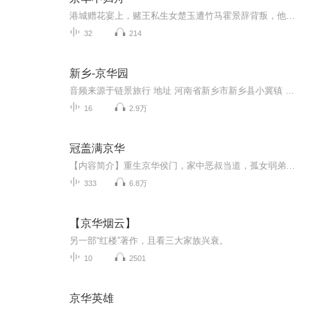
港城赠花宴上，赌王私生女楚玉遭竹马霍景辞背叛，他将象征联姻的兰花赠予资助生谢婉，令楚玉沦为笑柄并被迫赴京联姻。途中霍景辞反悔买断航线，楚玉却毅然登上秦远舟派来的私人飞机。在秦远舟支持下，楚玉三年内夺取楚家控制权，期间拒绝霍景辞复合请求，...
32
214
新乡-京华园
音频来源于链景旅行 地址 河南省新乡市新乡县小冀镇 票价描述 暂无 开放时间 全天 乘车信息 暂无
16
2.9万
冠盖满京华
【内容简介】重生京华侯门，家中恶叔当道，孤女弱弟寄人篱下的日子有多难过？在这个重生者开创的全新朝代里，北逐元虏船下诸洋大搞发明已经是过去式了，陈澜满以为翻身做主搞定婚事就能高枕无忧，可是麻烦却依旧不断。前辈们既然已经轰轰烈烈过，她何妨低...
333
6.8万
【京华烟云】
另一部“红楼”著作，且看三大家族兴衰。
10
2501
京华英雄