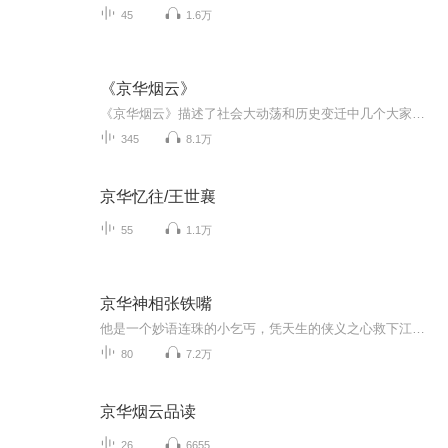
45
1.6万
《京华烟云》
《京华烟云》描述了社会大动荡和历史变迁中几个大家族的荣辱兴衰，如史诗般波澜壮阔，同时又蕴含着极其深刻的文化内涵，是一本译介和弘扬中国文化的经典佳作。
345
8.1万
京华忆往/王世襄
55
1.1万
京华神相张铁嘴
他是一个妙语连珠的小乞丐，凭天生的侠义之心救下江胡蒙难高手，遂遁入紫极山门苦研“字”经，再下山来，声名鹊起，横扫京城，解字说祸福，慧眼断乾坤，逢凶化吉，惩恶扬善，暖慰民心。终至掀起狂风巨浪，几乎改写了旧中国的那段历史……
80
7.2万
京华烟云品读
26
6655