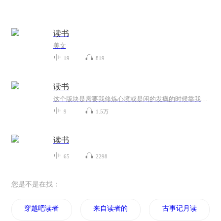
读书
美文
19
819
读书
这个版块是需要我修炼心境或是闲的发疯的时候靠我满的溢出来的才华来填补时间的空虚！
9
1.5万
读书
65
2298
您是不是在找：
穿越吧读者
来自读者的神谕
古事记月读命之神