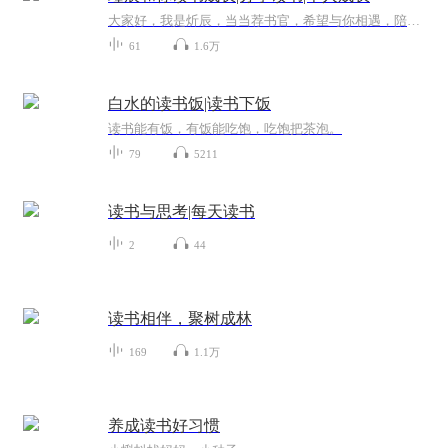
大家好，我是炘辰，当当荐书官，希望与你相遇，陪伴你成长，伴你度过漫长岁月，在成长中不断超越自我，活成自己的光。一起探索阅读的奥秘，激发内心的潜能，成为更加自信、自主的人。让读书成长成为你人生中最美好的经历之一。
61
1.6万
白水的读书饭|读书下饭
读书能有饭，有饭能吃饱，吃饱把茶泡。
79
5211
读书与思考|每天读书
2
44
读书相伴，聚树成林
169
1.1万
养成读书好习惯