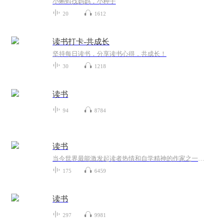
小蝌蚪找妈妈，小种子
20
1612
读书打卡-共成长
坚持每日读书，分享读书心得，共成长！
30
1218
读书
94
8784
读书
当今世界最能激发起读者热情和自学精神的作家之一，他的十余部励志作品被翻译成几十种语言，在全世界的销量超过3000万册。这位极具影响力的畅销书作家与您分享获得成功和财富的最大秘诀，数以千万计的读者在他的作品中得到了神奇的力量，找到了照耀幸福的...
175
6459
读书
297
9981