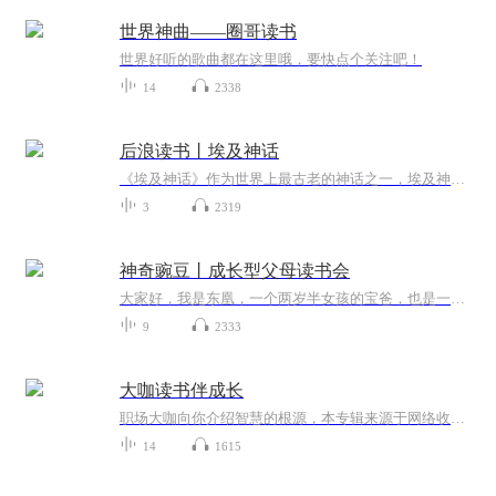
世界神曲——圈哥读书
世界好听的歌曲都在这里哦，要快点个关注吧！
14
2338
后浪读书丨埃及神话
《埃及神话》作为世界上最古老的神话之一，埃及神话体现了古埃及人怎样的原始思维和认知模式？图书简介一览古埃及神话系统专业学者写就的神话入门读物双色印刷，大量来自古埃及的雕像和壁画图片《刺客信条：起源》背景设定地的众神和传说您将收获：1.埃及...
3
2319
神奇豌豆丨成长型父母读书会
大家好，我是东凰，一个两岁半女孩的宝爸，也是一个 6 岁零 167 个月的大宝宝。在做爸爸妈妈这件事上，我们都一样，是个新手。我的宝宝发育正常吗？ta 是什么性格？应该用什么样的方式教育才最好？别人家的孩子怎么会那么多？......焦虑、无助、纠结、自责...
9
2333
大咖读书伴成长
职场大咖向你介绍智慧的根源，本专辑来源于网络收集，仅用于学习交流，支持正版原创，如有侵权联系删除。
14
1615