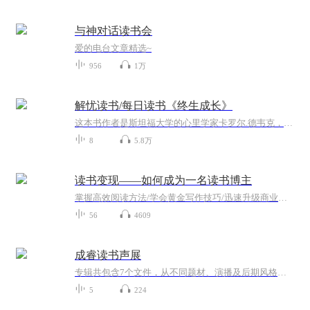
与神对话读书会
爱的电台文章精选~
956
1万
解忧读书/每日读书《终生成长》
这本书作者是斯坦福大学的心里学家卡罗尔.德韦克，他通过终生成长这本书想向大家表明，我们的成功并不是能力和天赋决定的，更多的是收到我们在追求目标过程所展现的思维模式所影响。它们是固定型思维模式和成长型思维模式，这两种思维模式体现了应对成功、失败成绩与挑战时的两种基本心态，你认为才智和努力哪个重要，能力是否可以通过努力改变，决定了你是会满足于既有的成果还是会积极探索新知。只有用正确的思维模式看待问题，才能更好的达成认识和职业目标。
8
5.8万
读书变现——如何成为一名读书博主
掌握高效阅读方法/学会黄金写作技巧/迅速升级商业思维
56
4609
成睿读书声展
专辑共包含7个文件，从不同题材、演播及后期风格全面展示主播的有声书制作能力。
5
224