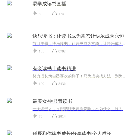
易学成读书直播
3
174
快乐读书：让读书成为常态让快乐成为永恒
节目主题：快乐读书，让读书成为常态，让快乐成为永恒。书籍信息：喜马拉雅主播介绍：云硕读书，局家爱读书，希望通过声音传递书籍的魅力。更新频率：每周适合谁听：想利用碎片时间读书，通过收听感悟人生，探寻人生智慧，提升自我的人群。内容重点：感悟...
185
8782
有余读书丨读书精进
努力成长为自己喜欢的样子！只为成功找方法，别为失败找理由，拿结果论英雄！
100
5430
最美女神/只管读书
一个读书人，只想把好书读给您听，不为什么，只为养心，享受一个人独处的清欢。
75
2814
瑾辰和你读书成长|分享读书|个人成长