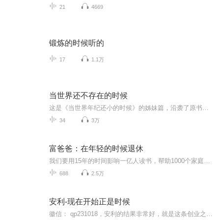
21
4669
锻炼的时候听的
17
1.1万
当世界还不存在的时候
这是《当世界年纪还小的时候》的姊妹篇，沿袭了原书的特色和风格。世界到底是怎么开始的？且听作者娓娓道来有关造物的各种稀奇古怪的故事。这既像一本故事集，也像一部哲理寓言集，又像……很难说清楚。 在一切开始之前是一片虚无。一只狗沙哑地吠叫着跑来...
34
3万
富爸爸：在年轻的时候退休
我们要用15年的时间影响一亿人读书，帮助1000个家庭实现财务自由。（想了解读书群的听友，加威 c1926835)。 世界上最富有的人总是在不断地建立网络，而其他人则从小就被教育去找工作。
688
2.5万
安利-现在开始正是时候
徽信： qp231018，安利的结果非常好，就是这条创业之路有3大痛点:①找人难，②带人难，③留人难。面对这些痛点，数字化团队研发了一套打开安利事业成功之门的金钥匙，自2015年5月1日3人成功转型以来，因方便快捷的运作模式，以及完善的四级辅导系统，运用...