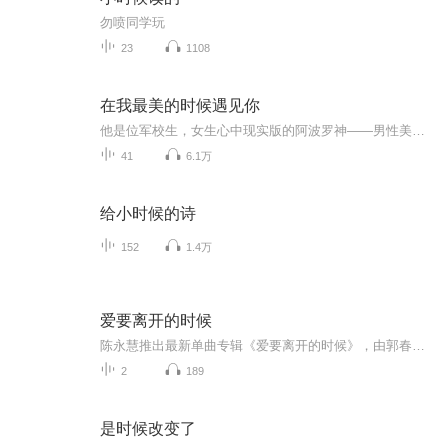
勿喷同学玩
23
1108
在我最美的时候遇见你
他是位军校生，女生心中现实版的阿波罗神——男性美的典型。而她是位家境贫寒的女大学生，他的出现，一颗心被他占据所有……无法言语的惆怅和伤感他们曾经有过，如若有来生，她愿，那个人还是他。
41
6.1万
给小时候的诗
152
1.4万
爱要离开的时候
陈永慧推出最新单曲专辑《爱要离开的时候》，由郭春雨作词，李想作曲，和声：石雨菲， 录音：敖秉辉，...
2
189
是时候改变了