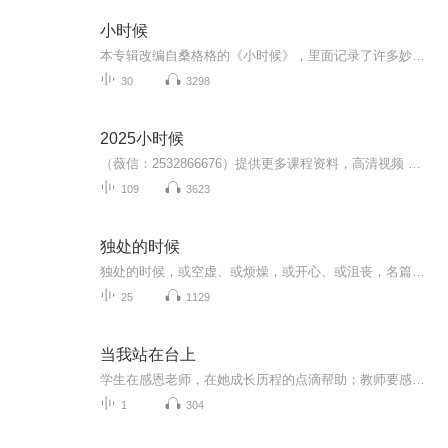
小时候
本专辑改编自桑格格的《小时候》，里面记录了许多妙趣横生、爆笑有趣的童年往事。搭乘着格格的这趟时间列车，是否也能让我们回忆起自己的小时候呢？那些年、那些人、那些事儿，是百宝箱、是魔法屋、是万花筒还是老鼠洞呢？过去虽像一罐糖，被我们偷偷吃掉...
30
3298
2025小时候
（薇信：2532866676）提供更多课程资料，高清视频 讲义 题
109
3623
独处的时候
独处的时候，或空虚、或烦燥，或开心、或沮丧，名篇、名作，朋友近作、平台经典，总有一勺心灵鸡汤，能够让你平静，乐享独处的时光。
25
1129
当我站在台上
学生在感恩老师，在她成长历程的点滴帮助；教师要感谢学生，是他们陪伴了我们的成长。
1
304