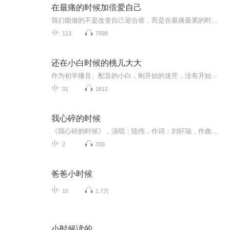
在最痛的时候加倍爱自己
我们能做的不是改变自己迎合谁，而是在最痛最累的时候，更要加倍爱自己，这是对痛最宽容的疗愈，对爱最坚定的信念。
113
7598
还在小白时候的桃儿大大
作为初学播音、配音的小白，刚开始的迷茫，没有开始系统的学习和训练，眼前一团迷雾的时候，我希望通过每天的坚持和练习，让自己变得越来越好，通过学习与练习实践，我发现一个好的小白所掌握的能力，不仅仅是简单的读文那么简单，而且是要顾及许多方方面...
31
1812
我心碎的时候
《我心碎的时候》，演唱：陆伟，作词：刘轩瑞，作曲：刘轩瑞，编曲：张跃 出品：北京吉瑞文化传媒有限公司。发行：腾楠文化。...
2
339
爸爸小时候
10
1.7万
小时候读的