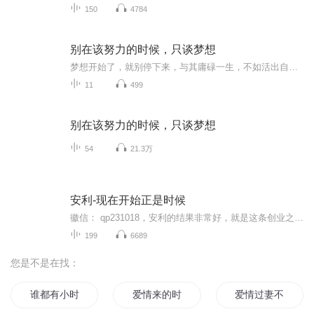
150
4784
别在该努力的时候，只谈梦想
梦想开始了，就别停下来，与其庸碌一生，不如活出自己想要的样子！
11
499
别在该努力的时候，只谈梦想
54
21.3万
安利-现在开始正是时候
徽信： qp231018，安利的结果非常好，就是这条创业之路有3大痛点:①找人难，②带人难，③留人难。面对这些痛点，数字化团队研发了一套打开安利事业成功之门的金钥匙，自2015年5月1日3人成功转型以来，因方便快捷的运作模式，以及完善的四级辅导系统，运用...
199
6689
您是不是在找：
谁都有小时候
爱情来的时候
爱情过妻不候