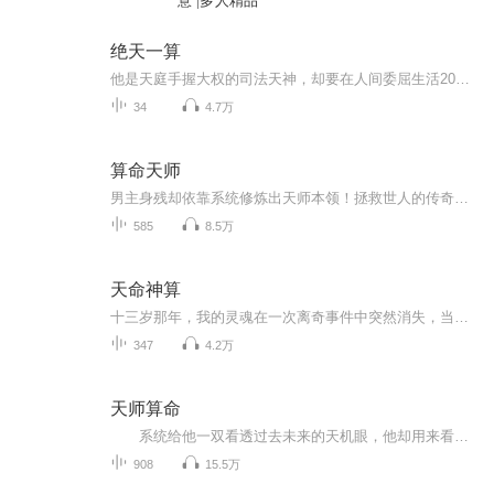
意 |多人精品
绝天一算
他是天庭手握大权的司法天神，却要在人间委屈生活20年。 他是三界无敌的战神，却在妹妹的门前犹豫迟疑，抱着一颗残心，独自忍痛。 他痴情刻苦，却被爱的人冷语如刀，伤痕累累。 他拥高贵的皇家血脉，却被仙家称为妖孽，众叛亲离。...
34
4.7万
算命天师
男主身残却依靠系统修炼出天师本领！拯救世人的传奇故事！
585
8.5万
天命神算
十三岁那年，我的灵魂在一次离奇事件中突然消失，当我寻求祖父的帮助来召回我的灵魂时，却引来了一个陌生的、神秘的存在，那不属于我自己的灵魂。从那刻起，我的生活进入了一场深不见底的悬疑之旅，一切都开始失去了控制……
347
4.2万
天师算命
系统给他一双看透过去未来的天机眼，他却用来看美女；给他一根点石成金的天机棍，他却用来捅娄子。 倒霉孩子江城，年方二九有一，系统要将他培养成窥破宇宙至理、指引天道循环的至尊天师，他却在另一条道路上越走越远，越走越Happy。
908
15.5万