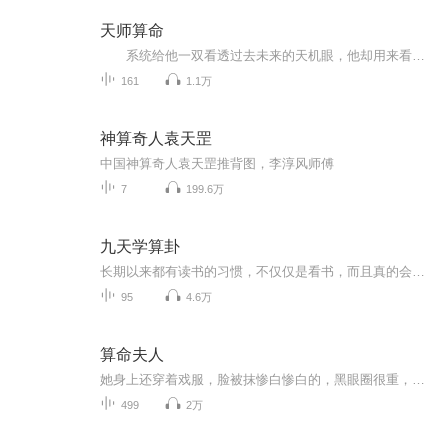
天师算命
系统给他一双看透过去未来的天机眼，他却用来看美女；给他一根点石成金的天机棍，他却用来捅娄子。 倒霉孩子江城，年方二九有一，系统要将他培养成窥破宇宙至理、指引天道循环的至尊天师，他却在另一条道路上越走越远，越走越Happy。
161
1.1万
神算奇人袁天罡
中国神算奇人袁天罡推背图，李淳风师傅
7
199.6万
九天学算卦
长期以来都有读书的习惯，不仅仅是看书，而且真的会去把书读出来！最近有点沉迷周易的学习，因为现在看的书的繁体字版本，所以就想着读出来分享在这里，如果恰好有阅读困难的朋友，也不失为一种分享！不是专业读书人，欢迎听友们多多点赞评论，也可以给我...
95
4.6万
算命夫人
她身上还穿着戏服，脸被抹惨白惨白的，黑眼圈很重，长长的头发披散在肩头夜风从半敞的窗外吹进来，她的头发也跟着胡乱飞舞起来，瞧着像极了女鬼，冷冰冰的视线扫向后视镜…人在做天在看，小三还是悠着点小心哪天折在女人身上……
499
2万