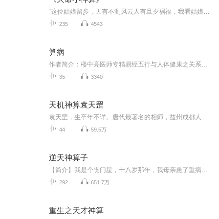
“这位姑娘留步，天有不测风云人有旦夕祸福，我看姑娘貌若天仙但却美中不足，不若让小弟给你算上一挂如何？” 站大街上，唐风一脸献媚的笑容看着一个少女，心中却在不断腹诽。 臭老头，出去云游四海这么好的事儿也不带上我，非要让我来世俗找什么八个女人...
235
4543
算病
作者简介：楼中亮医师专精易经五行与人体健康之关系。致力钻研的「易经健康解码」、「掌纹全息疗法」与「五运六气天气医学」，统称为「楼氏古中医」，且致力于将这套独创的古中医疗法「数位化」，使其生活化、客制化、普及化，让一般民众在家也可以轻松保...
35
3340
天机神算袁天罡
袁天罡，生卒年不详。唐代最著名的相师，益州成都人。袁天罡在洛阳曾给杜淹、王珪、韦挺三人相面，预言杜淹将以文章显贵而名扬天下；王珪不出十年将官至五品；韦挺面相如虎，将出任武官。并预言三人为官后都要遭贬谴，届时大家还会见面。果然在唐高祖武德...
44
59.5万
逆天神算子
【简介】我是个丧门星，十八岁那年，我母亲患了重病，需要用很多很多的钱。为了救我的母亲，我别无选择的走上了这条路……【作者】马龙藏海：灵异作者，代表作《天命神算子》《天师捉鬼录》《鬼算子》《猎鬼人》【主播】九道白光，大荞麦麦【购买须知】1....
292
651.7万
重生之天才神算