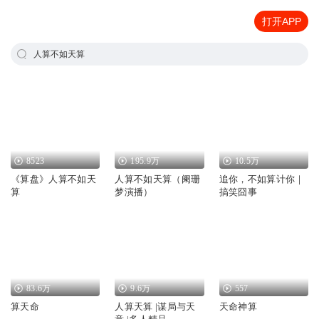
打开APP
人算不如天算
8523
195.9万
10.5万
《算盘》人算不如天
人算不如天算（阑珊
追你，不如算计你｜
算
梦演播）
搞笑囧事
83.6万
9.6万
557
算天命
人算天算 |谋局与天
天命神算