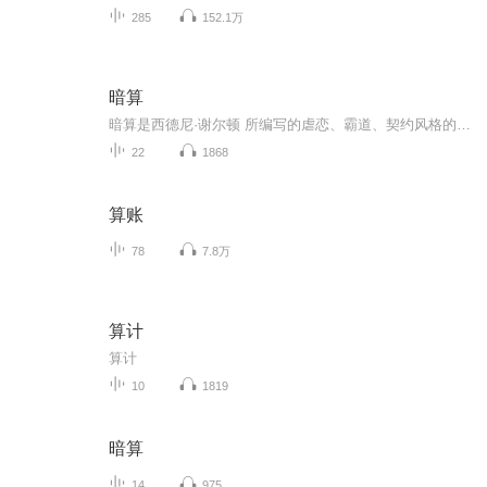
285
152.1万
暗算
暗算是西德尼·谢尔顿 所编写的虐恋、霸道、契约风格的小说，本小说的主角伊晴,麦修，情节引人入胜，非常推荐。主要讲的是：微弱的烛光丝毫影响不了荒寂宅邸的满室黑暗。在柯契斯伯爵马麦修看来，偌大的空屋仿佛吸饱了夜的精髓。阴森的气氛有如陵墓，只有...
22
1868
算账
78
7.8万
算计
算计
10
1819
暗算
14
975