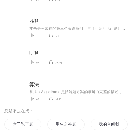
胜算
本书是何常在的第三个长篇系列，与《问鼎》《运途》系列相比，承接的是一贯在官场上的游刃有余和钩心斗角，在不断出现的意外事件中，故事情节高潮迭起，又是一本让人一路亢奋的经典之作。本书以一个突然事件引出多方斗争。这种斗争明面上是在两大世外高人...
5
6561
听算
66
2824
算法
算法（Algorithm）是指解题方案的准确而完整的描述，是一系列解决问题的清晰指令，算法代表着用系统的方法描述解决问题的策略机制。也就是说，能够对一定规范的输入，在有限时间内获得所要求的输出。如果一个算法有缺陷，或不适合于某个问题，执行这个算法...
94
5111
您是不是在找：
老子说了算
重生之神算天下
我的空间我说了算