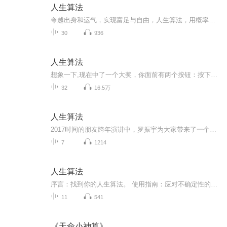
人生算法
夸越出身和运气，实现富足与自由，人生算法，用概率思维做好决策
30
936
人生算法
想象一下,现在中了一个大奖，你面前有两个按钮：按下第一个按钮，你可以马上拿走100万美元；按下第二个按钮，你有50%的概率获得一亿元，也有50%的可能什么也拿不到。这两个按钮，只能选一个，你选哪个？多数人会直接拿走100万美元，因为他们不愿意承受什么...
32
16.5万
人生算法
2017时间的朋友跨年演讲中，罗振宇为大家带来了一个新的概念—人生算法。他强调人生算法就是你面对世界不断重复的最基本的套路，找到它，重复它，强化它。而今天托德.戴维斯从个人和团队成长的角度揭露了15个人生算法的公式。不可否认，每个人都是独立存在...
7
1214
人生算法
序言：找到你的人生算法。 使用指南：应对不确定性的七个思维模型。第一部分，人生算法九段 广义而言，大自然有两个重要的算法，一是进化，二是大脑，后者难免会被归为前者，现实中我们虽会拼命思考，但是极少思考自己的思考部分，先围绕认识飞轮搭建一个...
11
541
《天命小神算》