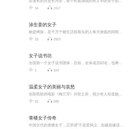
在漫长的历史长河里，各个民族涌现的有才华的女子如恒河沙数，出众的才华、独立的思想、自由的灵魂、平等的姿态、坚强的意志，铸就了这些女性各自充满荆棘而又不同凡响的人生之路。 在此，分享大家，给自己能量也传递给你。
16
1517
涂生姜的女子
她是稀饭，是千万个被生活按着头的人每天做饭的间隙，她把生姜擦进头皮辛辣的味道，是普通人对抗命运的唯一武器
19
2923
女子说书坊
全国第一个女子说书团体，目前，全体成员62名，也希望全国的评书女演员陆续加入到这个团体中来！
1
104
温柔女子的美丽与哀愁
在陈凯歌的电影《梅兰芳》问世之前，很少有人知道她。她的名字只有在那些关于《梅兰芳》或者《杜月笙》的传记中偶尔出现。但现在，通过陈凯歌的那部电影，全中国、甚至全世界的人都开始注意到这个闪耀着奇异光辉的名字。她的绝世唱腔，她与梅兰芳、杜月笙...
22
948
青楼女子传奇
中国古代的青楼女子，正所谓“不是爱风尘，似被前缘误。”古代的青楼女子中，不乏一些出身绅士之家的人，她们精通文墨，善与歌舞，琴棋书画、诗歌词赋样样精通，再加上之前的出身，与官宦、士大夫、文人有些交往与接触，耳濡目染，逐渐具备了较高的文学艺...