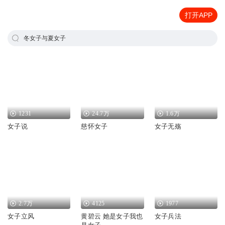
打开APP
冬女子与夏女子
1231
24.7万
1.6万
女子说
慈怀女子
女子无殇
2.7万
4125
1977
女子立风
黄碧云 她是女子我也
女子兵法