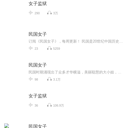
女子监狱
290
3万
民国女子
订阅《民国女子》，每周更新！ 民国是20世纪中国历史进程当中非常特别的一段，追忆100年前那些乱世佳人的喜怒哀乐、人生起伏。最优雅的民国女子——她们,不曾输给时光。 她们活在那个远去的民国，爱恨已经作了尘埃。这一个个留在纸上的名字，都曾经是一...
23
5259
民国女子
民国时期涌现出了众多才华横溢，美丽聪慧的大小姐，他们地位尊贵，身世显赫，他们众芳竞艳，群星璀璨，俨然是民国时期一道靓丽的风景。林徽因，张爱玲，陆小曼，萧红，凌淑华，石萍梅，孔令俊，赵一荻……一个个家喻户晓的名字，一段段震彻心扉的故事。
98
3.1万
女子监狱
36
106.9万
民国女子