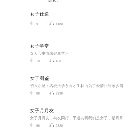
是女子
女子仕途
9
4180
女子学堂
女人心事情绪健康学习
10
460
女子图鉴
初入职场：名校法学系高才生林山为了爱情回到家乡省会城市，进入汇通银行 H 分行工作，从最基本的柜台工作学起。在这里，她结识了冯雅南、吴晓悦、杨晓红等性格、家境各异的女孩，大家对未来和爱情都充满期待。职场与情感挑战：林山看似甜蜜的异地恋实则早...
89
2936
女子月月友
女子月月友，与友同行，于道共明我们是女子，是月月，也是好朋友借道德经，拆解人性的复杂与多元愿在这里，与大家同走向大道至简
86
2820