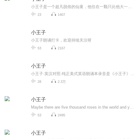
小王子是一个超凡脱俗的仙童，他住在一颗只比他大一丁点儿的小行星上。陪伴他的是一朵他非常喜爱的小玫瑰花。但玫瑰花的虚荣心伤害了小王子对她的感情。小王子告别小行星，开始了遨游太空的旅行。他先后访问了六个行星，各种见闻使他陷入忧伤，他感到大人们荒唐可笑、太不正常。只有在其中一个点灯人的星球上，小王子才找到一个可以作为朋友的人。但点灯人的天地又十分狭小，除了点灯人他自己，不能容下第二个人。在地理学家的指点下，孤单的小王子来到人类居住的地球。小王子发现人类缺乏想象力，只知像鹦鹉那样重复别人讲过的话。小王子这时越来越思念自己星球上的那枝小玫瑰。后来，小王子遇到一只小狐狸，小王子用耐心征服了小狐狸，与它结成了亲密的朋友。小狐狸把自己心中的秘密——肉眼看不见事务的本质，只有用心灵才能洞察一切——作为礼物，送给小王子。用这个秘密，小王子在撒哈拉大沙漠与遇险的飞行员一起找到了生命的泉水。最后，小王子在蛇的帮助下离开地球，重新回到他的B612号小行星上。童话描写小王子没有被成人那骗人的世界所征服，而最终找到自己的理想。这理想就是连结宇宙万物的爱，而这种爱又是世间所缺少的。因此，小王子常常流露出一种伤感的情绪。作者圣埃克絮佩里在献辞中说：这本书是献给长成了大人的从前那个孩子。《小王子》不仅赢得了儿童读者，也为成年人所喜爱，作品凝练的语言渗透了作者对人类及人类文明深邃的思索。它所表现出的讽刺与幻想，真情与哲理，使之成为法国乃至世界上最为著名的一部童话小说。
23
1407
小王子
小王子朗诵打卡，欢迎持续关注呀
53
2167
小王子
小王子·英汉对照·纯正美式英语朗诵本录音是《小王子》英文版朗读录音。小王子中英文对照注释版，手绘插画版双语读物，必读名著，被译成300多种语言出版，全球发行量多达5亿册，阅读量仅次于《圣经》，经典畅销文学童话本专辑音频对应文本都在同名书中，京东、当当北语社自营旗舰店有售，欢迎选购。获取更多资源，请扫描关注下列公众号“北语社外语资源”点击主界面下“英语”，点击需要的图书封面即可。
28
2.3万
小王子
Maybe there are five thousand roses in the world and you the same flower, but only you are my unique rose.
53
2495
小王子