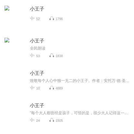
小王子
52
1796
小王子
全民朗读
53
1838
小王子
致敬每个人心中独一无二的小王子。作者：安托万·德·圣·埃克苏佩里小说叙述者是个飞行员，他在故事一开始告诉读者，他在大人世界找不到一个说话投机的人，因为大人都太讲实际了。 接着，飞行员讲了六年前他因飞机故障迫降在撒哈拉沙漠遇见小王子故事。神...
10
4889
小王子
“每个大人都曾经是孩子，可惜的是，很少大人记得这一点....”.法国作家安东尼.德.圣埃克苏佩里在他创作的《小王子》开头如是说这是一本 “为大人们写的童话故事"，当然也受到了众多小读者的喜爱。 《小王子》曾经陪伴很多孩子成长，成为他们人生中一个美好的印记:也影响了许多成年人，触动他们深藏的童心。小王子的好朋友狐狸说过:“这就是我的秘密，很简单:只有用心灵，才能看得清楚:本质的东西，眼睛是看不见的。”对于广大读者来说，这也指出了读这本书的一个秘密用眼睛，也要用心去看。
24
1505