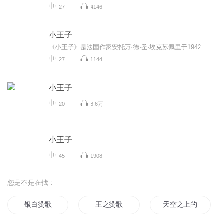
27
4146
小王子
《小王子》是法国作家安托万·德·圣·埃克苏佩里于1942年写成的著名儿童文学短篇小说。本书的主人公是来自外星球的小王子。书中以一位飞行员作为故事叙述者，讲述了小王子从自己星球出发前往地球的过程中，所经历的各种历险。作者以小王子的孩子式的眼光...
27
1144
小王子
20
8.6万
小王子
45
1908
您是不是在找：
银白赞歌
王之赞歌
天空之上的赞歌