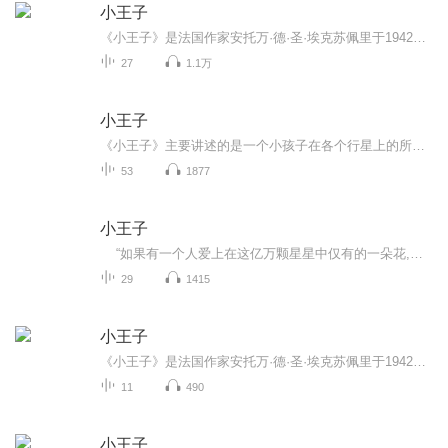
小王子
《小王子》是法国作家安托万·德·圣·埃克苏佩里于1942年写成的著名儿童文学短篇小说。本书的主人公是来自外星球的小王子。书中以一位飞行员作为故事叙述者，讲述了小王子从自己星球出发前往地球的过程中，所经历的各种历险。作者以小王子的孩子式的眼光，透视出成人的空虚、盲目，愚妄和死板教条，用浅显天真的语言写出了人类的孤独寂寞、没有根基随风流浪的命运。同时，也表达出作者对金钱关系的批判，对真善美的讴歌。小说叙述者是个飞行员，他在故事一开始告诉读者，他在大人世界找不到一个说话投机的人，因...
27
1.1万
小王子
《小王子》主要讲述的是一个小孩子在各个行星上的所见所闻，小王子由于在自己星球上同孤傲的玫瑰花闹别扭之后，便动身去其他星球游历，他先后访问了六个小行星。再后来，他遇到了一只小狐狸，并且得到了它赠送的礼物——用心灵才能洞察一切的能力。之后继续寻找生命的意义，经过不懈的努力找到了泉水。小王子在朋友的帮助下离开了地球，重新回到小行星上。
53
1877
小王子
“如果有一个人爱上在这亿万颗星星中仅有的一朵花,这人望着星空的时候,就会觉得幸福。这时,他可对自己说,就在其中的一颗星星,有我的花儿在......但是,羊要是把这朵花吃掉了,对他来说,所有的星星一下子全都变为黑暗了,这难道不重要?” 《小王子...
29
1415
小王子
《小王子》是法国作家安托万·德·圣·埃克苏佩里于1942年写成的著名儿童文学短篇小说。本书的主人公是来自外星球的小王子。书中以一位飞行员作为故事叙述者，讲述了小王子从自己星球出发前往地球的过程中，所经历的各种历险。作者以小王子的孩子式的眼光...
11
490
小王子