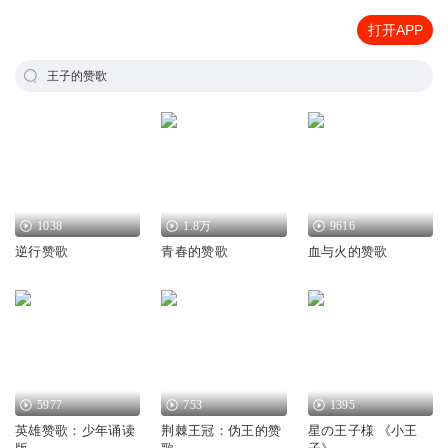
打开APP
王子的赞歌
1038
1.8万
9616
逆行赞歌
青春的赞歌
血与火的赞歌
5977
753
1395
英雄赞歌：少年诵读
荆棘王冠：伪王的赞
星の王子様 《小王