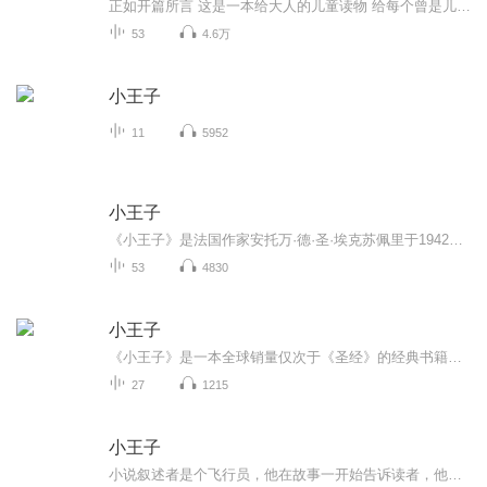
正如开篇所言 这是一本给大人的儿童读物 给每个曾是儿童的我们 练习的同时 也想试着从另一个角度带朋友们进入这个属于大人的童真世界 欢迎评论订阅
53
4.6万
小王子
11
5952
小王子
《小王子》是法国作家安托万·德·圣·埃克苏佩里于1942年写成的著名儿童文学短篇小说。 这是一部充满诗意而又温馨的美丽童话，一本足以让人永葆童心的不朽经典，被全球亿万读者誉为非常值得收藏的书。 阅读小王子，我的脸上总有洋溢温暖和爱意。希望每一个你，也能走进小王子星球，相信你也会爱上他…
53
4830
小王子
《小王子》是一本全球销量仅次于《圣经》的经典书籍。虽然它属于儿童文学作品，但也是写给成年人看的童话。整部小说充满诗意的忧郁、淡淡的哀愁。作者通过小王子，用明白如话的语言揭示了引人深思的哲理。全书充满令人感动的韵味，带我们寻回儿时纯真的梦想，朴实真挚的友谊，以及生命中最宝贵却最易被忽略和遗忘的真情。
27
1215
小王子
小说叙述者是个飞行员，他在故事一开始告诉读者，他在大人世界找不到一个说话投机的人，因为大人都太讲实际了。接着，飞行员讲了六年前他因飞机故障迫降在撒哈拉沙漠遇见小王子的故事。神秘的小王子来自另一个星球。飞行员讲了小王子和他的玫瑰的故事。小...