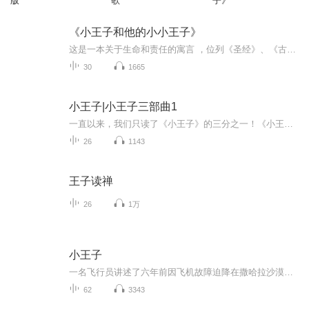
版
歌
子》
《小王子和他的小小王子》
这是一本关于生命和责任的寓言 ，位列《圣经》、《古兰经》之后的畅销书。《小王子》的作者是飞行员作家圣.艾克苏佩利 是一位功勋卓著的反抗法西斯的飞行员，“他笔下每一个字都发出真是的鸣响”小王子对生命的爱是从对一朵玫瑰花的爱开始。当生命的车轮滚...
30
1665
小王子|小王子三部曲1
一直以来，我们只读了《小王子》的三分之一！《小王子》其实只是《小王子三部曲》的终篇，它的前传《风沙星辰》《夜间飞行》里埋藏着《小王子》真正的深层意义。只有阅读完整的《小王子三部曲》，才能领会小王子是谁，从哪里来，到哪里去，并理解作者最后...
26
1143
王子读禅
26
1万
小王子
一名飞行员讲述了六年前因飞机故障迫降在撒哈拉沙漠的故事。他遇见了一位来自另外一个星球的神秘人物——小王子。小王子为什么离开自己的星球？在抵达地球之前，他访问过哪些星球？在星球的历险中遇见了哪些形形色色的人？请小伙伴们打开小耳朵，伴随着东之瑞声，给自己插上联想和想象的翅膀吧……
62
3343