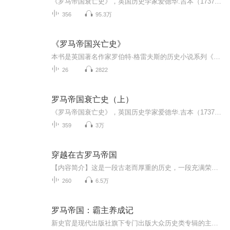
《罗马帝国衰亡史》，英国历史学家爱德华.吉本（1737年/1794年）的划时代巨著。全书六卷，计七十一章，叙事纵横一千两百五十年，从公元2世纪罗马五贤帝时期的安东尼时代起述，至公元1453年君士坦丁堡陷落、东罗马帝国覆亡为止。作者在叙述过程中，试图剖析探讨罗马，一个纵横跨越欧亚非三大洲的伟大帝国逐步走向衰亡的成因。 此书出版后，轰动整个史学界，几百年来，一直在罗马史研究领域，占据着不可替代的位置，并对后世政治和军事家的历史观和战略思维有着一定的影响。
356
95.3万
《罗马帝国兴亡史》
本书是英国著名作家罗伯特·格雷夫斯的历史小说系列《罗马帝国兴亡史》中一部经典之作。该系列作品于1934年问世，由企鹅出版社出版发行。公元41年，提贝里乌斯·克劳狄乌斯被拥立为罗马帝国皇帝，他是朱利亚·克劳狄王朝第四任皇帝。被整个家族视为爱读书...
26
2822
罗马帝国衰亡史（上）
《罗马帝国衰亡史》，英国历史学家爱德华.吉本（1737年/1794年）的划时代巨著。全书六卷，计七十一章，叙事纵横一千两百五十年，从公元2世纪罗马五贤帝时期的安东尼时代起述，至公元1453年君士坦丁堡陷落、东罗马帝国覆亡为止。作者在叙述过程中，试图剖析...
359
3万
穿越在古罗马帝国
【内容简介】这是一段古老而厚重的历史，一段充满荣耀与鲜血的历史。阿庇斯，一个没有系统，没有金手指，没有任何异能的穿越者，将在古罗马最残酷的时代，夹缝求生。与凯撒一起并肩战斗，与元老院的大贵族周旋，与屋大维一起谋划政治，与日耳曼人浴血奋战...
260
6.5万
罗马帝国：霸主养成记
新史官是现代出版社旗下专门出版大众历史类专辑的主播账号，系统全面介绍中国和世界历史。“新视角、新视野，诠释璀璨人类历史”是我们的服务宗旨。除了新史官，我们还有现代军吧、现代推理馆、现代生活馆等多个主播账号，为听众提供丰富的军事纪实、经典...