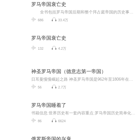
罗马帝国衰亡史
全书包括罗马帝国后期和整个拜占庭帝国的历史事件。 [2] 可以分为两大部分。第一部分包括1—47章，描写的是公元641年以前罗马500多年的历史。头三篇是全书的开篇，简要概括公元98年至公元180年罗马帝国相对稳定的时期，自第4章从公元180年...
686
33.4万
罗马帝国衰亡史
132
4.2万
神圣罗马帝国（德意志第一帝国）
日耳曼慢慢崛起之路 神圣罗马帝国是962年至1806年在西欧和中欧的国家，版图以日耳曼尼亚为核心，包括一些周边地区，在巅峰时期包括了意大利北部、勃艮第和弗里西亚（今低地国家）。帝国在建立初期是一个普通的封建君主制国家，皇帝拥有实际的权力。后来逐...
56
2.7万
罗马帝国睡着了
书籍信息:世界历史有一套内容重点:罗马帝国历史简单化主播介绍:杨白劳-我不知道很多的事推荐人群:爱好者们
86
6624
俄罗斯帝国的兴衰