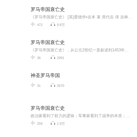
罗马帝国衰亡史
《罗马帝国衰亡史》 [英]爱德华•吉本 著 席代岳 译 吉林出版集团股份有限公司
472
9.8万
罗马帝国衰亡史
《罗马帝国衰亡史》，从公元2世纪一直叙述到1453年君士坦丁堡陷落。博大雄伟的史观加上优美典雅的风格，不仅是学术名著，更是文学杰作，200年来傲视西方史学界，要是与我国的史书相比，誉之为欧洲的《史记》和《汉书》亦不为过。
36
2091
神圣罗马帝国
31
2670
罗马帝国衰亡史
政治家看到了权力的逻辑；军事家看到了战争的本质；企业家看到了制度的更迭；哲学家看到了思想的演变；史学家看到了文明的兴衰……
259
1.9万