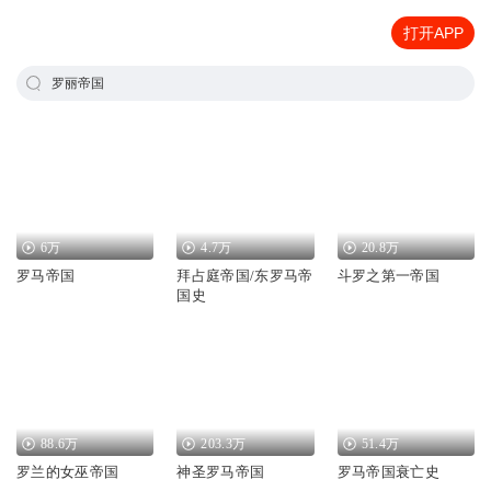
打开APP
罗丽帝国
6万
4.7万
20.8万
罗马帝国
拜占庭帝国/东罗马帝
斗罗之第一帝国
国史
88.6万
203.3万
51.4万
罗兰的女巫帝国
神圣罗马帝国
罗马帝国衰亡史