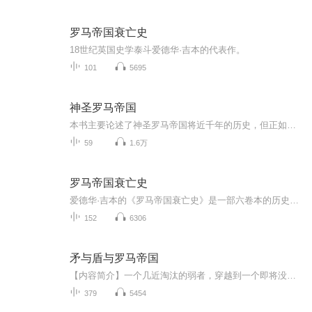
罗马帝国衰亡史
18世纪英国史学泰斗爱德华·吉本的代表作。
101
5695
神圣罗马帝国
本书主要论述了神圣罗马帝国将近千年的历史，但正如作者所说，他的目的不是要撰写一本叙述性的历史著作，不是要为曾经包括在神圣罗帝国版图之内的德意志和意大利撰写历史，而是要将这个帝国当作一种体制或体系来加以剖析。因而，与人们通常理解的不同，作...
59
1.6万
罗马帝国衰亡史
爱德华·吉本的《罗马帝国衰亡史》是一部六卷本的历史巨著，首次出版于1776年至1788年间。这部作品详细地描述了从2世纪到15世纪罗马帝国的衰落过程。吉本以他深刻的洞察力和批判性的眼光，分析了导致罗马帝国衰亡的多种因素，包括政治腐败、军事失败、经济...
152
6306
矛与盾与罗马帝国
【内容简介】一个几近淘汰的弱者，穿越到一个即将没落的帝国，我与你和你的时代毫不相干，但是，我发誓，我愿意用我的生命，来捍卫你，罗马，无上的荣光！【作者/主播】作者：赵铭恩，网络小说作家。主播：大壮工作室【购买须知】1、本作品为付费有声书，...
379
5454