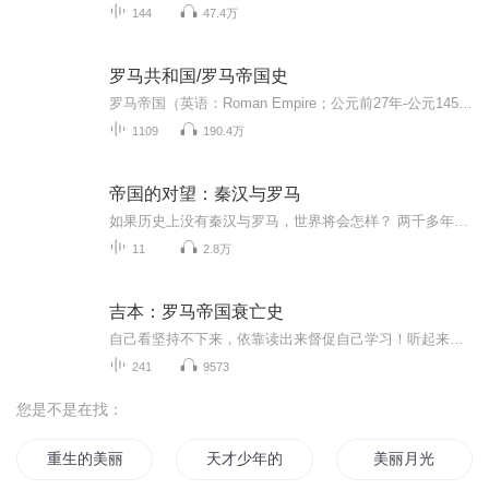
144
47.4万
罗马共和国/罗马帝国史
罗马帝国（英语：Roman Empire；公元前27年-公元1453年。公元395年后分为：西罗马帝国：公元395年-公元476年；东罗马帝国：公元395年-公元1453年），是以地中海为中心，跨越欧、亚、非三大洲的大帝国。中国史书称为大秦。罗马共和国后期公元前27年，元老院...
1109
190.4万
帝国的对望：秦汉与罗马
如果历史上没有秦汉与罗马，世界将会怎样？ 两千多年前，在欧亚大陆的东西两端出现了两个强大的国家：秦汉和罗马。它们代表着当时古代世界文明的最高辉煌成就。 世界文明发展的两种主要模式，即希腊模式与中国模式。在他看来，古罗马文明是希腊模式高度发展的必然结果，而中国的秦汉王朝则是中国模式的开始。 这是一门欢迎碰撞，启发你思考的历史课 《秦汉与罗马》专辑结合博物馆文物研究和遗址考古等热点，梳理两大文明政治、经济、文化及衣食住行生活的方方面面，兼顾历史知识的架构和普及、艺术的审美。 本课程不同于你之前看过或听过的任何历史课 《秦汉与罗马》这个专辑与市场上的中国通史类音频课程最大的不同是: 将中国历史放入世界史的维度中看待。从全球史观的角度，通过同时期秦汉与罗马两大文明的对照，更清楚的看到中华文明的发展轨迹、与世界其它文明的碰撞和异同。
11
2.8万
吉本：罗马帝国衰亡史
自己看坚持不下来，依靠读出来督促自己学习！听起来挺枯燥乏味的吧，外国名字读的嗑巴巴的。我读时也觉得无趣无味，前面的说明性介绍性的文字，读到《马克西明荼毒生灵之暴行》这一章还有点故事性趣味性，结合中国古代史，帝王都有共通性的。以前读过纸质...
241
9573
您是不是在找：
重生的美丽人生
天才少年的华丽人生
美丽月光