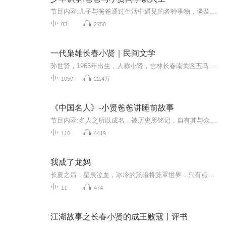
节目内容:儿子与爸爸通过生活中遇见的各种事物，谈及彼此的感受。让成熟的长者思想和青葱求知少年心智沟通，二代人的精神与传承在日常中有了关连。主播介绍:小贤达人，一个中小学生的爸爸适合人群:小学、初中学生和爸妈们。你将收获:少年朋友们睡前听生活...
83
2758
一代枭雄长春小贤｜民间文学
孙世贤，1965年出生，人称小贤，吉林长春南关区五马路人！在长春也绝对有名有号。一说小贤，孙世贤没有不知道
1050
22.4万
《中国名人》-小贤爸爸讲睡前故事
节目内容:名人之所以成名，被历史所铭记，自有其与众不同的天资、机遇或鲜为人知的重重内幕。阅读中国名人，解析名人，在一定意义上便是在阅读一个国家、了解一个民族、获得中华文化的长远传承。主播介绍:小贤达人，一个小学生的爸爸适合人群:幼儿园、小学...
110
4419
我成了龙妈
长夏之后，星辰泣血，冰冷的黑暗将笼罩世界，只有点燃初火，才能驱散寒冰，永远终结长夜。
11
474
江湖故事之长春小贤的成王败寇丨评书