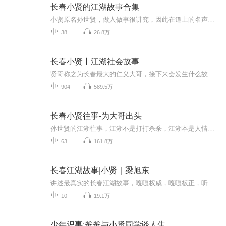
长春小贤的江湖故事合集
小贤原名孙世贤，做人做事很讲究，因此在道上的名声以“仁义”著称。号称长春天字号一把大哥(仁义大哥)，当时在长春是一呼百应。有一个传言：小贤出殡当天撒的纸钱全是真正的票子，而不是冥币。孙世贤在长春属于超然般的存在，他究竟是怎么崛起的？又是怎...
38
26.8万
长春小贤丨江湖社会故事
贤哥称之为长春最大的仁义大哥，接下来会发生什么故事呢，请各位老哥敬请期待。
904
589.5万
长春小贤往事-为大哥出头
孙世贤的江湖往事，江湖不是打打杀杀，江湖本是人情世故，故事来源贺集，请大家多多支持，感谢！
63
161.8万
长春江湖故事|小贤｜梁旭东
讲述最真实的长春江湖故事，嘎嘎权威，嘎嘎板正，听就完了！细聊在长春的土地上80-90年代出现的各种大哥的江湖往事！仁义大哥？虚假大哥？遇事真上？遇事就跑？见证江湖大哥一路成长历程，你方唱罢我登场。
10
19.1万
少年识事:爸爸与小贤同学谈人生