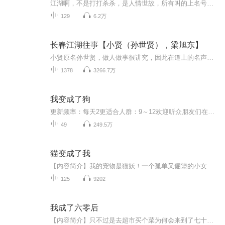
江湖啊，不是打打杀杀，是人情世故，所有叫的上名号的大佬都一个下场，难逃法网。小天这里要提示大家，人间正道是沧桑，听江湖，听的就是那些人情世故，不是打打杀杀，永远不要触碰法律底线。
129
6.2万
长春江湖往事【小贤（孙世贤），梁旭东】
小贤原名孙世贤，做人做事很讲究，因此在道上的名声以“仁义”著称。号称长春天字号一把大哥(仁义大哥)，当时在长春是一呼百应。有一个传言：小贤出殡当天撒的纸钱全是真正的票子，而不是冥币。孙世贤在长春属于超然般的存在，他究竟是怎么崛起的？又是怎...
1378
3266.7万
我变成了狗
更新频率：每天2更适合人群：9～12欢迎听众朋友们在评论区留言与我们互动，期待你的到来哦！共1 1集因时间原因本专辑停更
49
249.5万
猫变成了我
【内容简介】我的宠物是猫妖！一个孤单又倔犟的小女孩。一只从天而降的黑猫。我变成了猫。猫变成了我。这就是传说中的移魂大法！！！！咩哈哈哈~。恐怖，悬疑，童真，可爱，这四个词可以共存吗？可以的哈，它们满有共同语言的，相信我！【作者/主播】作者...
125
9202
我成了六零后
【内容简介】只不过是去超市买个菜为何会来到了七十年代，还成了老娘最看不起的一个表姨妈。原以为来到七十年代会过青黄不接，吃了上顿没下顿的苦日子，幸好幸好，爷爷是老革命，奶奶是孙女控，爹爹是女儿奴，妈妈是刀子嘴豆腐心，大伯小叔姑姑都对她好得...