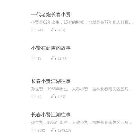
一代老炮长春小贤
小贤是62年出生，15岁的时候，也就是在77年把人打废进了少管，三年后保外，83年又差点把人销毁弄了15年，到了91年年底才出来，六年后，97年2月17日下午，被兄弟出卖，在自家兄弟的汽修厂被敌对头给暗杀，不然梁旭东是绝对不会出头的，小贤的关系能通到最顶...
741
9.8万
小贤在延吉的故事
13
22.7万
长春小贤江湖往事
孙世贤，1965年出生，人称小贤，吉林长春南关区五马路人。从小的孙世贤就特别讲义气，初中毕业就在社会上玩。那时候的他整天无所事事，天天出去瞎混，后来因为讲义气帮朋友强行出头，把对方给整坏了，进入了长春市铁北改造15年。1992年出来后，想干点正经...
42
1.3万
长春小贤江湖往事
孙世贤，1965年出生，人称小贤，吉林长春南关区五马路人。从小的孙世贤就特别讲义气，初中毕业就在社会上玩。那时候的他整天无所事事，天天出去瞎混，后来因为讲义气帮朋友强行出头，把对方给整坏了，进入了长春市铁北改造15年。1992年出来后，想干点正经...
2592
1249.1万