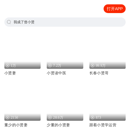
打开APP
我成了曾小贤
1万
7.2万
99.9万
小贤妻
小贤读中医
长春小贤哥
2150
28.6万
873
董少的小贤妻
少董的小贤妻
跟着小贤学运营