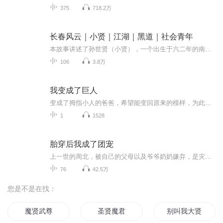
375
718.2万
长春风云｜小贤｜江湖｜黑道｜社会青年
本故事讲述了孙世贤（小贤），一个出生于六二年的南关少年，如何从混社会的叛逆青年转变为“传奇”
106
3.8万
我变成了巨人
变成了拇指小人的爸爸，希望能变回原来的模样，为此，他发明了增大剂。但根据爸爸说，他的第一个实验品山鸡;会无限的增长，长的太阳系这么大，长到银河这么大!整个地球都将毁灭于它!更可怕的是杨哥也喝下了这个药剂，变成了巨人。她会和小母鸡一块增长，被发送到太空吗？
1
1528
胎穿后我成了团宠
上一世的周北，被自己的父母以及爷爷奶奶嫌弃，是灾星克自己的弟弟身体不好， 以至于对他从来没有什么好脸色，高中没有上完学，就辍学 打工养活一家子， 才22岁的他因劳累过度猝死，死后他胎穿到了古代 成了周家的小儿子，受尽宠爱，还多了一个锦鲤属性，...
76
42.5万
您是不是在找：
魔贤武尊
圣贤魔君
别叫我大贤者