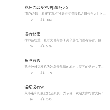
崩坏の恋爱推理|独眼少女
“我的左眼，看穿了真相”准备在初雪降临之日告别人世的大学生种田静马，来到了位于深山中的栖苅村。在这个“栖苅”大人以蓬莱之琴击败巨龙的地方，他遇到了拥有一只翡翠义眼的御陵御影——一位出身侦探世家、年仅十七岁的天才美少女。在这“栖苅”传说之...
52
9813
没有秘密
律师范衍重一直以为他与妻子吴辛屏之间没有秘密。但妻子一夕之间消失了。范衍重从妻子工作的地方展开调查，越是追查就越陷入重重疑云：妻子声称已过世的母亲突然现身，揭露吴辛屏的过往——她在小镇上曾经出过事。小镇曾经的名门家庭宋家有两兄妹，哥哥宋...
80
3489
鱼没有脚
凯夫拉维克被称为冰岛最黑暗的地方，荒芜的熔岩，不能捕鱼的海，赶不走的美国军事基地。作家和出版商阿里因重病的父亲回到这里，少不更事的回忆汹涌而来，平克·弗洛伊德、偷美军卡车上的物资和一个他忘不掉的女孩。祖父和祖母是在东峡湾的海面上用勇气和...
82
9.6万
诺纪没有ya
茉小诺和纪晓寂的全新脱口秀节目！欢迎大家打赏支持！
16
4373