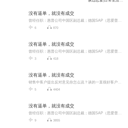
谈过恋爱|日常生活|
恋爱|职场
没有逼单，就没有成交
曾经任职：惠普公司中国区副总裁；德国SAP（思爱普）公司中国区副总裁；美国安移通公司中国区总经理。在超过20年的管理和销售工作中, 他带领的团队不断地创新和变革，同时他还把多年的管理经验总结成《执行力》《解决方案销售》《销售管理》等培训课程。
6
870
没有逼单，就没有成交
曾经任职：惠普公司中国区副总裁；德国SAP（思爱普）公司中国区副总裁；美国安移通公司中国区总经理。在超过20年的管理和销售工作中, 他带领的团队不断地创新和变革，同时他还把多年的管理经验总结成《执行力》《解决方案销售》《销售管理》等培训课程。
3
418
没有逼单，就没有成交
销售中客户提出反对意见你怎么说？谈的一直很好客户就是不签约你会逼单么？和客户保持什么样的状态最有利于你的销售？敲定细节后最终的解决方案怎么设计和展示？《解决方案式销售》最后一课，给自己的销售来个完美结尾。
5
4404
没有逼单，就没有成交
曾经任职：惠普公司中国区副总裁；德国SAP（思爱普）公司中国区副总裁；美国安移通公司中国区总经理。在超过20年的管理和销售工作中, 他带领的团队不断地创新和变革，同时他还把多年的管理经验总结成《执行力》《解决方案销售》《销售管理》等培训课程。【每一个微信账号，就是一家私人银行】当下是微信的红利期！学会正确使用微信的方法，微信社群运营是目前最低成本的人脉流量获取渠道，跟上趋势，学对方法！咨询老师微信13827273935手把手教你微信变现销售中客户提出反对意见你怎么说...
9
3855