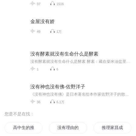
37
1516
金屋没有娇
49
1万
没有酵素就没有生命什么是酵素
没有酵素就没有生命什么是酵素 酵素：藏在柴米油盐里的生命密码老张最近总抱怨饭后胀气，像揣了个气球上班。隔壁李婶神秘兮兮递来瓶"水果酵素"，说是能治百病。这酵素到底是何方神圣？今天就让我们掀开这层神秘面纱，看看这个被神话的物质，如何在我们的...
1
6
没有神也没有佛-佐野洋子
《没有神也没有佛》是日本著名绘本作家佐野洋子的散文随笔集。本书讲述了佐野洋子在北轻井泽的五年山居岁月中，与友人互赠蔬果、赏花、谈天的趣事。步入老年后，皮松肉垮，记忆衰退，周遭的友人陆续告别，找不到活着的意义，但每天都在好好活，佐野以轻快、自嘲的笔调记录下自己面对衰老与死亡的迫近时的种种感受。虽然独自一人生活，却能每天发现生活中的小确幸，感受着山中万物的美好与灵性。虽然衰老而无用，却时常深深感到幸福。老年，是神明赐予的平安。编辑推荐：超级畅销书《活了100万...
36
6.1万
您是不是在找：
高中生的推理
没有理由的行动
推理家昌成