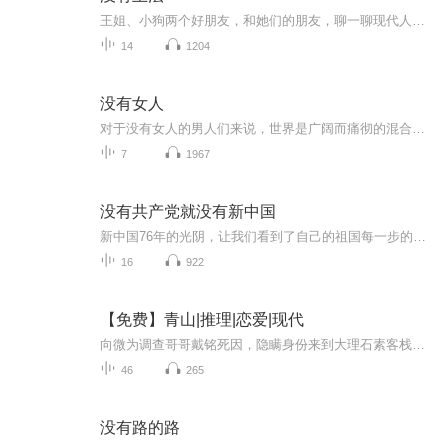
王姐、小狗两个好朋友，和她们的朋友，聊一聊现代人生活里发生的一切。 我们想去耻化女性的任何欲望，无论是名利、性、成功，还是爱本身； 我们想探究个体的与她者的关系； 还有新摩登都市下的情感、事业、自我成长，以及发疯人格。 “人人fuck up，就相当...
14
1204
没有女人
对于没有女人的男人们来说，世界是广阔而痛彻的混合，与月亮的背面一样，无声无息。
7
1967
没有共产党就没有新中国
新中国76年的光阴，让我们看到了自己的祖国每一步的前行。今天的和平与安宁，是因为有人在为我们遮风挡雨。我用声音回望那些不平凡的峥嵘岁月。
16
922
【免费】青山|推理|恋爱|现代
向微为调查哥哥戴铭死因，隐瞒身份来到大理石素客栈。在这里，她与客栈老板顾青山等人产生交集，却发现众人对戴铭死因讳莫如深。随着调查深入，更多谜团浮出水面，她能否揭开真相？
46
265
没有路的路