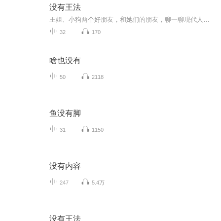
没有王法
王姐、小狗两个好朋友，和她们的朋友，聊一聊现代人生活里发生的一切。我们想去耻化女性的任何欲望，无论是名利、性、成功，还是爱本身；我们想探究个体的与她者的关系；还有新摩登都市下的情感、事业、自我成长，以及发疯人格。“人人fuck up，就相当于没...
32
170
啥也没有
50
2118
鱼没有脚
31
1150
没有内容
247
5.4万
没有王法