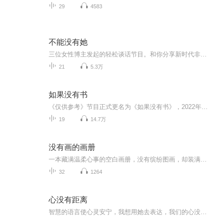
29
4583
不能没有她
三位女性博主发起的轻松谈话节目。和你分享新时代非典型老母亲的「自我探索成长」「婚恋育儿」「一地鸡毛」「不能没有她」一层含义：女性是这个世界上独一无二不可或缺的美好存在；另一层则表达了女性不能丢失自我。新浪微博：@买提Mytea，@大诺和小小土，...
21
5.3万
如果没有书
《仅供参考》节目正式更名为《如果没有书》，2022年8月23日开始更新。“人生就是时时刻刻不知道该如何是好。我们迫切地想知道怎么解决问题，也同样挣扎着寻求理解和安慰。” 这次，我们将邀请那些会讲故事的用户来分享他们的真实经历，他们的故事和“书”...
19
14.7万
没有画的画册
一本藏满温柔心事的空白画册，没有缤纷图画，却装满想象与诗意。世间温柔、晚风心事，都静静藏在无字留白里，治愈又浪漫
32
1264
心没有距离
智慧的语言使心灵安宁，我想用她去表达，我们的心没有距离。