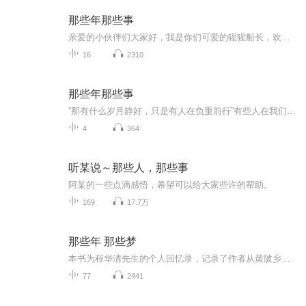
那些年那些事
亲爱的小伙伴们大家好，我是你们可爱的猩猩船长，欢迎大家今天来乘坐猩猩号飞船，飞船即将起飞，请大家系好安全带抓稳坐好，以免被甩出去！~~将将将！~~~落地平安~~~欢迎大家来到猩猩的家园，我是主播月亮的猩猩！~希望大家多来作客！~========================================================终于体会那句...你读过的书中藏着你走过的路...掉下的泪...爱过的人...终于明白...最残忍的魔法是长大！它带走了童心...最温...
16
2310
那些年那些事
“那有什么岁月静好，只是有人在负重前行”有些人在我们的生命中不曾出现，却为我们做了很多很多，那些年的那些事是真实发生的，是一段真实的历史，是不该被我们遗忘的……
4
364
听某说～那些人，那些事
阿某的一些点滴感悟，希望可以给大家些许的帮助。
169
17.7万
那些年 那些梦
本书为程华清先生的个人回忆录，记录了作者从黄陂乡野起步，成长为我国超深基坑支护工程领域领军人物的人生历程。作者生于旧社会、长于红旗下，少年时期即立下走出山村、探索未知的志向。从田野间的放牛娃，到求学路上的求索者，再到岩土工程领域的深耕者...
77
2441