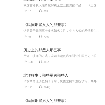
我国首部从人性角度解说全景三国史的作品 《三国那些人那些事;魏卷》 《三国那些人那些事;蜀卷》 《三国那些人那些事;吴卷》 《三国那些人那些事;霸主卷》 《三国那些人那些事;红颜卷》 平民视角，人性角度，史家态度，现实思考 传递...
10
805
《民国那些女人的那些事》
这是关于民国三十多名知名女性，少为人知的爱情和生活的那些事…
46
7252
历史上的那些人那些事
用评书演绎的方式，诙谐有趣的和你讲述中国历史上的君、名人、著名事情的一些小传闻和故事历史的讲解，让你在碎片的时间学到一点点小历史，丰富你的生活，可以更好的和孩子朋友有更好的聊天内容
108
3814
北洋往事：那些军阀那些人
辛亥革命让历史拐了个弯，民国之路却波折坎坷。内外交困的复杂局势下，一代枭雄袁世凯以权谋治天下，称帝又败亡，再陷中国于分裂的危险境地。在南与北、血与火的冲突中，北洋军阀各派系朝云暮雨、风云变幻，演绎了民国史上最纷繁复杂的一段乱世传奇。1911年10月10日晚上的一声枪响，抽去了支撑大清王朝的最后一根柱子，也拉开了历史的新一幕。诺大的中国，渐化作群雄逐鹿的兵马场。皖系、直系、奉系……混战一开场即绵延数年，无处不纷争，无处不烽火，无处不悲号。乱世抓枪杆，有枪便有权，历史的...
121
274万
《民国那些男人的那些事》