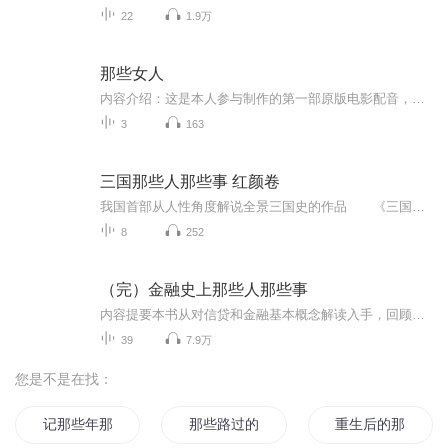
22
1.9万
那些女人
内容介绍：这是本人参与制作的第一部原版电影配音，该片讲述了抗日战争期间，在江海平原南通濠河边，一群不同身份，性格各异的女子，在家仇国恨面前，抛弃前嫌，不计恩怨，与日寇，汉奸巧妙周旋，斗智斗勇，最后不惜牺牲性命，在血与火的洗礼中涅槃永生的...
3
163
三国那些人那些事 红颜卷
我国首部从人性角度解说全景三国史的作品 《三国那些人那些事;魏卷》 《三国那些人那些事;蜀卷》 《三国那些人那些事;吴卷》 《三国那些人那些事;霸主卷》 《三国那些人那些事;红颜卷》 平民视角，人性角度，史家态度，现实思考 传递...
8
252
（完）金融史上那些人那些事
内容提要本书从对信贷和金融基本概念解读入手，回顾了人类文明史上金融和信贷曾经发挥的正面和负面作用，从古巴比伦王国的信贷业雏形，到华尔街的兴起，再到如今的金融危机，历数了其中的各次重大历史事件，将一些隐藏在幕后的历史人物推到前台，使我们通...
39
7.9万
您是不是在找：
记那些年那些事
那些路过的青春
重生后的那些事