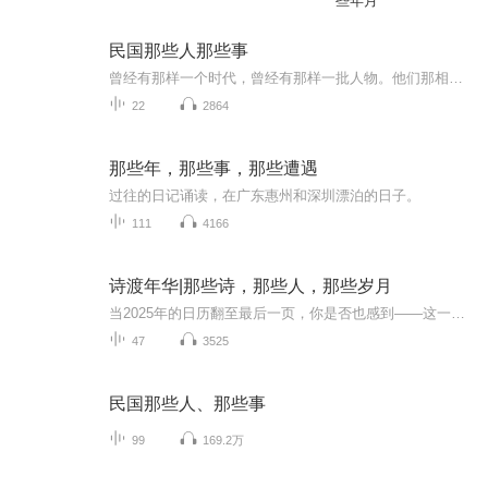
些年月
民国那些人那些事
曾经有那样一个时代，曾经有那样一批人物。他们那相样地想着，那样地活着。他们离我们今天并不遥远，但他们守护、在意、体现的精神、传统、风骨，已与我们相去甚远。读着他们，我们感觉到恍若隔世；抚摸历史，我们常常浩汉不已。民国时期的那批学人，有着...
22
2864
那些年，那些事，那些遭遇
过往的日记诵读，在广东惠州和深圳漂泊的日子。
111
4166
诗渡年华|那些诗，那些人，那些岁月
当2025年的日历翻至最后一页，你是否也感到——这一年的时光“太匆匆”，还未细品就已流逝？这一年的悲欢“欲说还休”，积攒了太多未尽的情绪？这一年的自己像“万里未归人”，在奔波中渴望心灵的归处？这不是普通的诗词鉴赏课，而是一场专为现代人设计的...
47
3525
民国那些人、那些事
99
169.2万