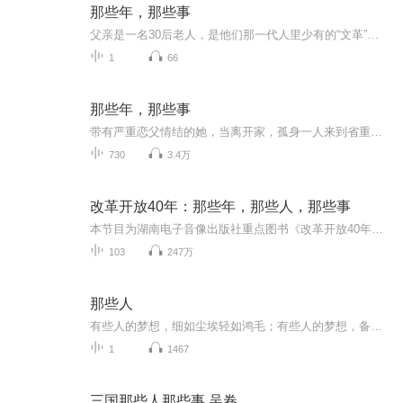
那些年，那些事
父亲是一名30后老人，是他们那一代人里少有的“文革”前的大学生。父亲爱读书，也爱写书，八十多岁仍然笔耕不辍。这些年我没少听他讲人生趣事，早就建议他写出来，近日，他终于开始动笔了，让我们跟随父亲的笔触，一起走进那些年、那些事，一起感受不同人...
1
66
那些年，那些事
带有严重恋父情结的她，当离开家，孤身一人来到省重点高中，彼此相见恨晚地遇到了生命中很重要的两个成年男人时，她会怎样？ 责任上，面对的是改变人生命运的高考；感情上，面对的是两个极其优秀的老师和处处帮着她的班长；伦理上，面对的是道德的底线和做...
730
3.4万
改革开放40年：那些年，那些人，那些事
本节目为湖南电子音像出版社重点图书《改革开放40年：那些年，那些人，那些事》的有声版。
103
247万
那些人
有些人的梦想，细如尘埃轻如鸿毛；有些人的梦想，备受瞩目重于泰山。梦想，是如梦追影，是每个怀揣有梦想的人滋滋追寻的方向；追梦路上荆棘丛生困难重重，会有人失败，会有人成功，更有人会迷失方向人误入歧途，《那些人》这首歌希望能给予追梦人星星慰藉，鼓励更多的人能勇敢追寻自己的梦想。
1
1467
三国那些人那些事 吴卷