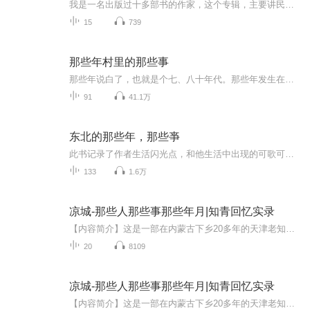
我是一名出版过十多部书的作家，这个专辑，主要讲民国那些知名男性的爱情生活和趣事，囧事，有意思的事…
15
739
那些年村里的那些事
那些年说白了，也就是个七、八十年代。那些年发生在村里的那些事，现在想来、说来，算是哭笑不得也好，算是愚昧无知也罢，算是荒唐、荒谬也行。至于那些年村里发生过哪些事，如何去评说，还是请大家仁者见仁，智者见智的在认真收听后去分析、分辨吧。
91
41.1万
东北的那些年，那些亊
此书记录了作者生活闪光点，和他生活中出现的可歌可泣的生动故亊
133
1.6万
凉城-那些人那些事那些年月|知青回忆实录
【内容简介】这是一部在内蒙古下乡20多年的天津老知青的回忆录。本部作品的前两集还没有上线的时候，我试着发了下朋友圈，当时就有旧部惊呼：哇，郑部长的小说，快更！也有朋友说，震撼，画面感极强。不言而喻，这些朋友都把我写的这点东西看作是小说。说...
20
8109
凉城-那些人那些事那些年月|知青回忆实录
【内容简介】这是一部在内蒙古下乡20多年的天津老知青的回忆录。本部作品的前两集还没有上线的时候，我试着发了下朋友圈，当时就有旧部惊呼：哇，郑部长的小说，快更！也有朋友说，震撼，画面感极强。不言而喻，这些朋友都把我写的这点东西看作是小说。说...