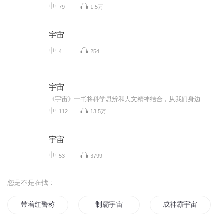
79
1.5万
宇宙
4
254
宇宙
《宇宙》一书将科学思辨和人文精神结合，从我们身边的琐事追溯到万物的开端，从浩渺的宇宙视角审视人类自身。作者在天文、生物、化学和地理学之间进行“异花授粉”，将科学与历史、艺术、人类学和哲学交织，向我们描述了宇宙的前生今世，帮助读者拥抱科学...
112
13.5万
宇宙
53
3799
您是不是在找：
带着红警称霸
制霸宇宙
成神霸宇宙