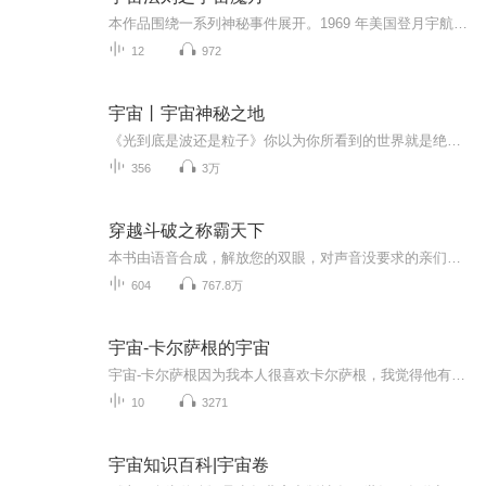
本作品围绕一系列神秘事件展开。1969 年美国登月宇航员遭遇外星人，引发对月球空心及外星文明的猜测。尼克·阿姆斯特朗临终遗言带来外星威胁与陨石危机，美国宇航局的行动又有新发现。尼克和女友丽莎的探险以意外收场，丽莎被神秘漩涡卷入疑似平行宇宙，尼...
12
972
宇宙丨宇宙神秘之地
《光到底是波还是粒子》你以为你所看到的世界就是绝对真实的吗？这一切都要从上个世纪的科学革命说起。当时物理学家们陷入了一个看似简单却又极其深刻的问题，那就是光到底是波还是粒子。为了揭开这层迷雾，他们设计了一个极具颠覆性的实验，这就是传说中...
356
3万
穿越斗破之称霸天下
本书由语音合成，解放您的双眼，对声音没要求的亲们欢迎收听，因为是语音合成，所以更新会比较快，每天有几十张，一本书完本欢迎大家推荐新书。求好书，没播过的书。 -------------------------------------------------------------------------------------------------------------- 一不小心穿越到斗破苍穹这个以武为尊的世界，一不小心看到了来头超级大的萧熏儿的隐私，惨遭敌视，主角萧炎好像也有无敌光环，这让人怎么活啊！还好有宇宙交易系统，可以把所有没用的东西都变成有用的，这个可以有，看哥怎么把斗破苍穹搅得天翻地覆！......
604
767.8万
宇宙-卡尔萨根的宇宙
宇宙-卡尔萨根因为我本人很喜欢卡尔萨根，我觉得他有着诗人的浪漫，却又是一个严谨的天文学家，宇宙对于我们来说广阔无垠，我们对于宇宙来说不过是一粒星辰。因为很喜欢他的书，建议大家去看书，这个是因为我没有找到资源，所以自己录着，顺便平常有空可以反复听。大家觉得可以听的话，我觉得挺好的，但是如果觉得听着就烦，可以不听哈，有相关的纪录片还书都可以选择，开心就好。
10
3271
宇宙知识百科|宇宙卷