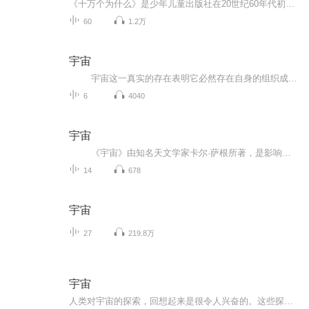
《十万个为什么》是少年儿童出版社在20世纪60年代初编辑出版的一套青少年科普读物。作为中国少儿科普的里程碑，60年来这套书先后出版了6个版本，累计发行量超过1亿册，是新中国几代青少年的科学启蒙读物，已经成为中国原创科普图书的经典品牌。
60
1.2万
宇宙
宇宙这一真实的存在表明它必然存在自身的组织成份以及基本面貌，近年国内学者利用数理方法在综合经典场、量子力学、相对论与引力场等理论的基础上提出了一个体现宇宙成份及之基本面的表达式：量项维物基。描绘了以空间…星分子原子粒子…声热...
6
4040
宇宙
《宇宙》由知名天文学家卡尔·萨根所著，是影响深远的一本天文科普名著，是豆瓣9.5分同名传奇纪录片的姊妹篇。本书将科学思辨和人文精神结合，从我们身边的锁事追溯到万物的开端，从浩渺的宇宙视角审视人类自身。作者在天文、生物、化学和地理...
14
678
宇宙
27
219.8万
宇宙
人类对宇宙的探索，回想起来是很令人兴奋的。这些探索活动提醒我们：好奇是人类的习性，理解是一种乐趣，知识是生存的先决条件。因为我们在这个宇宙中只不过是晨空中飞扬的一粒尘埃，所以，我们认为，人类的未来取决于我们对这个宇宙的了解程度。……