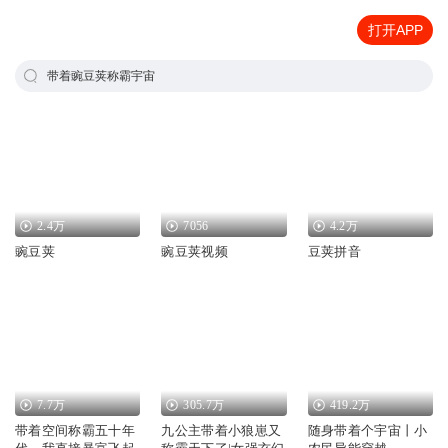
打开APP
带着豌豆荚称霸宇宙
2.4万
7056
4.2万
豌豆荚
豌豆荚视频
豆荚拼音
7.7万
305.7万
419.2万
带着空间称霸五十年
九公主带着小狼崽又
随身带着个宇宙丨小