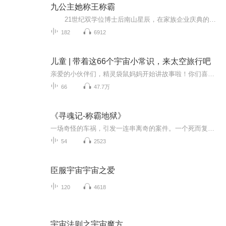
九公主她称王称霸
21世纪双学位博士后南山星辰，在家族企业庆典的意外火灾中穿越成梓渊国备受宠爱的九公主。巧合的是，一同遇难的亲哥哥南山星痕，竟成了她的嫡亲八哥。带着现代智慧与过人天赋，南山星辰在深宫中步步为营，化解月贵妃等人的连环算计，凭借铁血手...
182
6912
儿童 | 带着这66个宇宙小常识，来太空旅行吧
亲爱的小伙伴们，精灵袋鼠妈妈开始讲故事啦！你们喜欢仰望天空吗？你们想去太空旅行吗？宇宙的边儿在哪里呀？你知道古人眼里的宇宙是什么样子的吗？我来告诉你们吧！“宇宙”一词我们并不陌生，但却很深奥哦！每个宝宝脑瓜里都藏着十万个为什么，精灵袋鼠...
66
47.7万
《寻魂记-称霸地狱》
一场奇怪的车祸，引发一连串离奇的案件。一个死而复生的肇事者，牵动了一场明与暗的争斗。众多迷题令人匪夷所思，诸多疑点使人迷惑不解。经过警方抽丝剥茧的深入调查，最终是否能揭开深藏在案件背后的阴谋与真相？
54
2523
臣服宇宙宇宙之爱
120
4618
宇宙法则之宇宙魔方