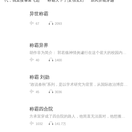
代，我直接暴富飞起
称霸天下了|女强玄幻
农民异能穿越
异世称霸
67
2093
称霸异界
胡作非为简介： 郭若殇神情匆遽行在这个偌大的校园内，他边走边埋怨着：庄少浩，竟敢在冰绫面前这么损我，我一定让你得不偿失 时间回到昨晚的晚自修课上。 这天自修课上的自习题可谓不啻于火星文的深奥，若殇抓耳挠腮也对这些题目无从下手，作为学习委员的...
40
1400
称霸 刘勋
“政说春秋”系列，是以学术研究为背景，从国际政治博弈和国内政治演化视角解读春秋历史的大众读物。《称霸：春秋国际新秩序的建立》为“政说春秋”系列第一种，分为“齐桓篇”“晋文篇”上下两册，本册为“齐桓篇”。本册围绕“齐桓霸业”这一春秋政治关...
45
3036
称霸四合院
方承宣穿成了四合院的路人，他简直无法面对，他想搬出去，想回去种田发家致富，但是......他们别没事找事！谁惹我，我就拍死谁！
1032
141.7万