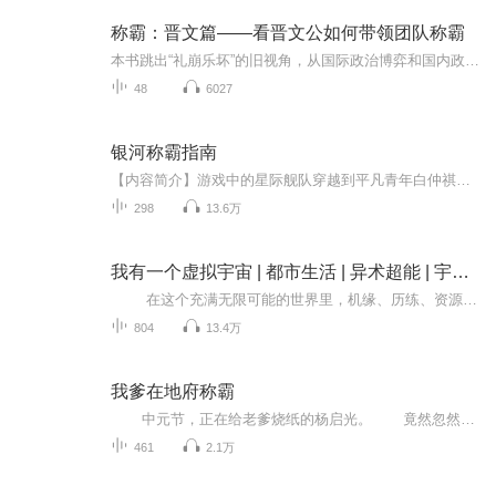
称霸：晋文篇——看晋文公如何带领团队称霸
本书跳出“礼崩乐坏”的旧视角，从国际政治博弈和国内政治演化的视角来解读春秋历史，是一部讲解春秋政治故事的大众历史读本。全书分为上下两册，上册为《齐桓篇》，下册为《晋文篇》。《晋文篇》讲述晋国在变革中兴起，在磨难中壮大，在晋文公团队领导下...
48
6027
银河称霸指南
【内容简介】游戏中的星际舰队穿越到平凡青年白仲祺的眼前，游戏的玩家变成了帝国的元，为同胞和地球开启了向星辰大海进的新篇章。地球各国勾心斗角，在争夺着星际时代的未来。光怪6离的异星文明，正等待着地球上的探险家们去现。是适者生存的残酷黑暗丛林...
298
13.6万
我有一个虚拟宇宙 | 都市生活 | 异术超能 | 宇宙称霸 | 逆袭爽文
在这个充满无限可能的世界里，机缘、历练、资源，你想要的一切，虚拟宇宙中全都应有尽有。对于苏离来说，这简直是一个天赐的宝藏。他深知，只要在这个虚拟宇宙中默默地发育，不断地积累力量，早晚有一天，他能站到全世界的巅峰，成为无人能敌...
804
13.4万
我爹在地府称霸
中元节，正在给老爹烧纸的杨启光。 竟然忽然听到老爹的声音。“我嫩爹，打钱！”在经过一番交流后，杨启光这才明白。他爹进了地府，没有投胎转世，反而呼啸山林，成了一方诸侯； 手底下阴兵数万，正想着造阎王爷反呢！“儿...
461
2.1万