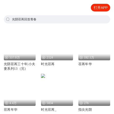
打开APP
光阴荏苒回首青春
537.9万
2124
192.1万
光阴荏苒三十年|小夫
时光荏苒
荏苒年华
妻系列13（完）
4.4万
5834
276
荏苒年华
时光荏苒_
指尖光阴