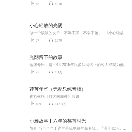
45
4918
小心轻放的光阴
做一个淡淡的女子，不浮不躁，不争不抢。--《小心轻放的光阴》陆苏著每个时段，每个角落，都有故事发生。这些故事，仿佛发生在昨天，可能明天还会发生，但这又有什么关系呢？只要一个人拥有一颗聆听阳光的心，总能听到温暖--祖传的象牙梳，印证着爷爷、奶...
37
1379
光阴留下的故事
这张专辑，是2014-2015年很多我网络上的客人找我为他们做的情感礼物，也就是把他们和恋人、爱人、朋友的故事做成一个音频文件，作为礼物送给对方。其中还有很多节目上架到了客人自己的账号。从中，我也了解了100个以上的情感故事，非常感谢这些客人的信任...
77
1.1万
荏苒年华（无配乐纯音版）
青衫落拓《灯火阑珊处》续篇
109
147.3万
小雅故事丨六年的荏苒时光
简介 当当当当！这里是琉璃酱的新专辑，『流年似水，灿若星辰』系列第一部！还是原创呀！希望不喜勿喷！本故事以宁诗雅这个人物为主视角，讲述了一个2010年出生的女孩的故事，有些类似于回忆录，主播已经毕业了，只是纪念一下小学生活。︎本故事中的人物名...