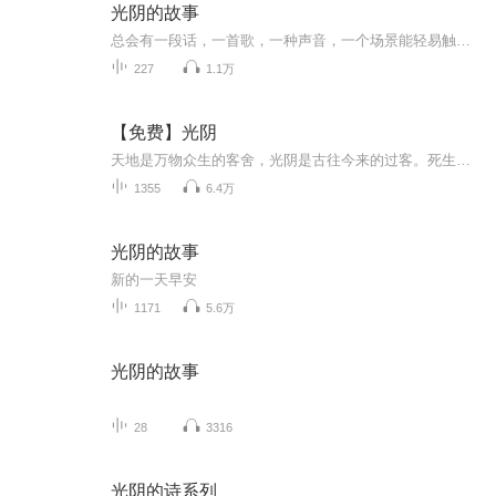
光阴的故事
总会有一段话，一首歌，一种声音，一个场景能轻易触动你，给你带来温暖和感动。《光阴的故事》为你讲述身边关于经历、关于情感、关于成长的故事，回味经典的力量，演绎岁月的传奇。
227
1.1万
【免费】光阴
天地是万物众生的客舍，光阴是古往今来的过客。死生的差异，就好像梦与醒的不同，纷纭变换，不可究诘。
1355
6.4万
光阴的故事
新的一天早安
1171
5.6万
光阴的故事
28
3316
光阴的诗系列