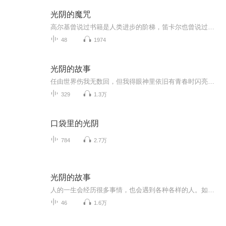
光阴的魔咒
高尔基曾说过书籍是人类进步的阶梯，笛卡尔也曾说过读一本好书就是与高尚的人说话，我们通过收听《光阴的魔咒》这本书，走进作者海南的生活，体验作者笔下云南的魅力，本专辑记录了作者海南先生的成长历程以及她的所见所闻所感，通过本专辑小耳朵们可以在...
48
1974
光阴的故事
任由世界伤我无数回，但我得眼神里依旧有青春时闪亮的希望;即便生活的琐碎，如荆棘缠身，可我嘴角上扬的弧度，依旧是对苦难最不懈的宣战，怀揣着这份倔强，奔赴每一场未知。关注女性的内心成长 ，修心的旅途中我们结伴而行！
329
1.3万
口袋里的光阴
784
2.7万
光阴的故事
人的一生会经历很多事情，也会遇到各种各样的人。如果相遇，那都是缘分。亲人、友人、同事同学，无论是怎样的一种缘分，或甘甜或清浅，或不屑一顾，或尊敬如师，蓦然回首，原来都是生命中最好的遇见，感恩你们的陪伴！
46
1.6万