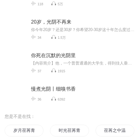
118
5万
20岁，光阴不再来
你今年20岁？还是30岁？你希望20-30岁这十年怎么度过？你回望20-30岁这十年有何感受？站在当下，请不要沉溺回忆，也不要浪费一秒钟的时间，跟着本书，学习找到自己，学会把握人生，你的人生，你还是可以做点儿主的！～不定时更新～共同成长～
34
1.5万
你死在沉默的光阴里
【内容简介】他，一个普普通通的大学生，得到佳人垂青，奈何总有诸多原因而以悲剧收场；到房地产经纪公司实习，他经历了很多，有喜悦有失败，有罪恶有丑陋，更多的是无奈与煎熬；面对黑暗与罪恶，他曾内心挣扎过，也曾反抗过，奈何终是堕落……【作者&主播...
37
1915
慢煮光阴丨细嗅书香
36
6392
您是不是在找：
岁月荏苒青黛依旧
时光荏苒青春亦悔
荏苒之中温情只有