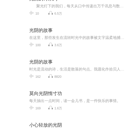
聚光灯下的我们，每天从口中传递出万千讯息与数字，高楼林立，霓虹闪烁，在被传媒资讯覆盖下人们生活的种种一览无遗。然而，这些并没有使你我拥有更多，却令“日常”两个字显得紧张而窘迫；渴望什么，什么就距离越远，想摆脱什么，就越陷入其中。...
10
6.5万
光阴的故事
在这里，那些发生在流转时光中的故事被文字温柔地捕捉并记录，再被温暖的声音唤醒。透过这些故事，可以窥见岁月的温情，重现昨日的美好，感悟天地的深意，收获心灵的力量。
100
3.6万
光阴的故事
时光是流动的诗，生活是散落的句点。我愿化作拾贝人，在晨光暮色、车水马龙中，将平凡日子里的温柔与感动，酿成耳畔的絮语。愿我的声音，能陪你在喧嚣中觅得宁静，在琐碎里看见美好，共赴一场生活的声音漫游。
162
8820
莫向光阴惰寸功
每天抽出一点时间，读一会儿书，是一件快乐的事情。
169
1.6万
小心轻放的光阴