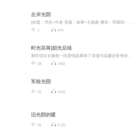
左岸光阴
(标题：书名+作者 音频：故事+主题曲 播讲：羽琬琰、酸闲人) 世间错落的纠葛，宛如无限生长的藤蔓，于缱绻的文字间千回百转。 依稀旧梦，光影流年，你我，衣抉飘飘，与岁月有染。 邂逅，是一场美丽的意外。 漠然，相遇，寂静，喜欢……
2
674
时光荏苒|韶光后续
都市现言女频每一段爱情故事除了浪漫与温馨还有争吵与无解，突然重重阻碍才能最终取得美味的果实，对爱情内容不感冒的小耳朵也可以当成哄睡的节目来听喔
28
1452
军校光阴
15
4.9万
旧光阴的暖
31
5.3万