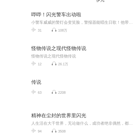
伊凡
哔哔！闪光警车出动啦
小警车威威的警灯会变笑脸，警报器能唱生日歌！他带着彩虹牵引绳和闪光贴纸，在汽车山谷开启奇妙任务：帮卡车脱困、教斑马线跳舞、修齿轮隧道……每次帮助别人，车轮印都会变成彩虹！快来和威威一起，把交通安全变成闪闪发光的冒险吧！
31
108万
怪物传说之现代怪物传说
怪物传说之现代怪物传说
12
26.1万
传说
63
2208
精神在尘封的世界里闪光
人生活在大千世界，无论做什么，成功者绝非偶然，都会在精神层面有寄托。
94
3508