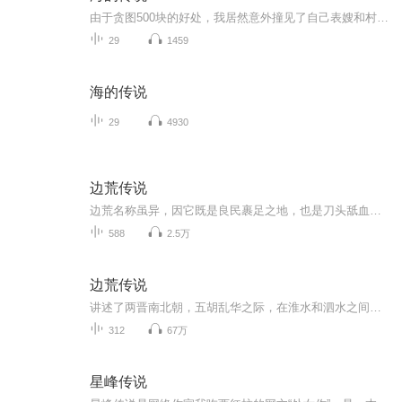
由于贪图500块的好处，我居然意外撞见了自己表嫂和村长儿子王小海的丑事，而更令我没有想到的是，这居然是一系列诡异事件的导火索。 地处偏僻的海神寨，神秘的海神娘娘，神秘无比的表嫂，恐怖的血泉，这一切都让我迷茫恐惧，或许只有从一望无际的大海深处...
29
1459
海的传说
29
4930
边荒传说
边荒名称虽异，因它既是良民裹足之地，也是刀头舐血之辈趋之若鹜的乐土；充满危险，也是机会处处；可以是英雄豪杰死无葬身之所，亦为悍不畏死的人成名立万的舞台。更为各方政权视之为进行秘密外交的理想场所，而无地容身者则以之为避难的安乐窝。在此一刻...
588
2.5万
边荒传说
讲述了两晋南北朝，五胡乱华之际，在淮水和泗水之间，一大片暰横数百里、布满废墟荒村、仿如鬼蜮的荒弃土地发生的故事
312
67万
星峰传说