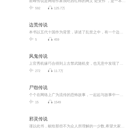
星峰传说是网络作家我吃西红柿的网文“处女作”，是一本奇幻修真小说。 《星峰传说》主要描写一名修真人渡劫失败，却没有魂飞魄散，转世却进入凡人界，拥有着前世记忆，进入了青龙大陆四大世家之一的张氏世家，成为了张三公子，却被世家为了世家的利益逐出...
592
125.7万
边荒传说
本书以五代十国作为背景，讲述了乱世之中，有一个边荒集，这里是商人的黄金窟，法外狂徒的安乐窝，各个国家的敏感地，各方势力的谈判桌和消息中心，英雄的聚集地。
5
459
风鬼传说
上官秀机缘巧合得到上古禁武随机变，也无意中发现了家传禁武灵魄吞噬的正确修炼方式，从此改变了自己的一生。他千变万化，样貌如鬼；他来无影去无踪，形迹如鬼；他心思狡黠反复无常，性情如鬼；本书讲述一位普通青年如何从平凡走向不平凡、从低谷登上巅峰的热血争霸历程。
272
11.7万
尸怨传说
个个在网络上广为流传的恐怖故事，一起起与故事中一般无二的离奇死亡。当死亡的宣告在你耳边响起，当你手中的小说变成了催命的预言，你将如何面对那个刚刚离开却又突然在你背后出现的朋友？你将如何面对那个坐在椅子上满脸憔悴抬头看着你的自己？死亡宣告...
15
1549
邪灵传说
谨以此书，献给那些不为众人所理解的一少数,希望大家能够了解他们生命中的欢乐与辛酸，灵魂深处的黑暗和光明。 【题记】 我们不是神，所以我们无法选择自己的出生。 我们不是神，但我们可以选择如何活着，以及如何死去。 【阅读指南——请咬文嚼字确认以下事项后，再翻阅正文】 一、以下人群禁止阅读 1．18岁以下未成年； 2．有任何程度抑郁症、忧郁症患者； 3．以各类电影和现实中的杀人狂为偶像以及以成为杀手为梦想者； 4．抱着理想主义人生观者； 5．有暴力倾向者。 二、以下人群谨慎阅读 1．处于生存和情绪低谷者； 2．正在极度爱一个人，或恨一个人者； 3．心智不健全者，请在监护人或医师指导下阅读。 三．本书不是之处 1．本书不是一本善良的书； 2．本书不是一本快乐的书； 3．本书不是一本色情的书； 4．本书不是一本血腥的书； 5．本书不是一本暴力的书； 6. 本书不是一本恐怖的书； 7．本书不是一本正常的书。 越这样我越想看，你懂了没精髓？