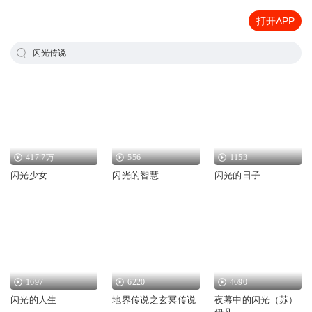
打开APP
闪光传说
417.7万
556
1153
闪光少女
闪光的智慧
闪光的日子
1697
6220
4690
闪光的人生
地界传说之玄冥传说
夜幕中的闪光（苏）