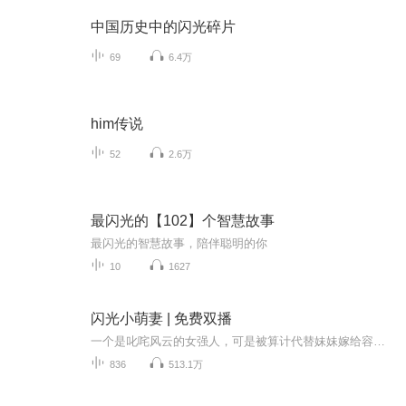
中国历史中的闪光碎片
69
6.4万
him传说
52
2.6万
最闪光的【102】个智慧故事
最闪光的智慧故事，陪伴聪明的你
10
1627
闪光小萌妻 | 免费双播
一个是叱咤风云的女强人，可是被算计代替妹妹嫁给容家瘫痪且喜怒无常的大少爷。曾经心中有过致命伤痛，她从没想过嫁为人妻，如今阴差阳错，她便想守着这一段有名无实的婚姻也好，于她而言没有什么不同。一个是金融操盘大神，坐拥亿万身家，却被害致残，没...
836
513.1万