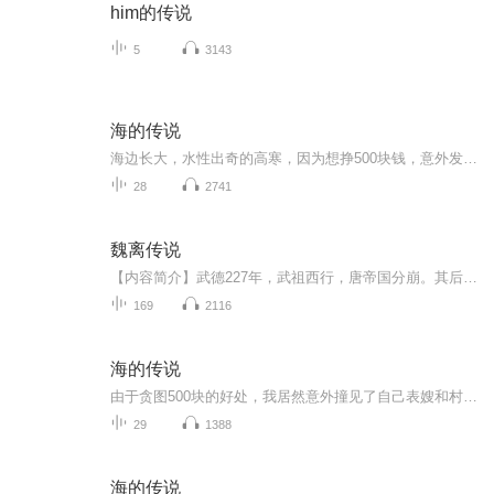
him的传说
5
3143
海的传说
海边长大，水性出奇的高寒，因为想挣500块钱，意外发现了一桩丑事，进而引发了一连串离奇的经历。父母、亲人相继葬身大海，只因一个恐怖的诅咒。神秘的科学大叔、奇怪的老村长、不争气的发小儿、还有诡异的宁宁~~~~~~胆大心细的他能否找出真相，破除诅咒呢...
28
2741
魏离传说
【内容简介】武德227年，武祖西行，唐帝国分崩。其后二百年，天下四国并立，江湖门派三分。庙堂之上英才济济，江湖之中侠光璀璨，有世家八百，皆尊仁义，庶民亿万，安享太平。一个穿越而来的少年，费尽心力，踏足江湖，誓要留下自己的传说。【作者/主播简...
169
2116
海的传说
由于贪图500块的好处，我居然意外撞见了自己表嫂和村长儿子王小海的丑事，而更令我没有想到的是，这居然是一系列诡异事件的导火索。 地处偏僻的海神寨，神秘的海神娘娘，神秘无比的表嫂，恐怖的血泉，这一切都让我迷茫恐惧，或简介：由于贪图500块的好处，...
29
1388
海的传说