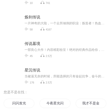
10
741
炼剑传说
一片神奇的大陆，一个众所倾倒的职业：炼造者！热血少年与伙伴们共同努力，开始了属于自己的炼造之旅！然而，一个预言，使他们无法逃避现实的残酷与命运的巨轮！最终，少年能否举起他的剑，与伙伴们，炼造一个属于自己的——炼剑传说…… 当恐惧仿佛潮...
58
4167
传说墓境
一部良心大作！内容精彩纷呈！绝对的经典作品给你，获奖作品，欢迎您的意见和建议，我们将不断提升自己，给大家呢带来更多优秀的作品。请大家多多支持，好听就请小伙伴一起来吧。只就是对我们最大的支持了。一部良心大作！内容精彩纷呈！绝对的经典作品给你，获奖作品，欢迎您的意见和建议，我们将不断提升自己，给大家呢带来更多优秀的作品。请大家多多支持，好听就请小伙伴一起来吧。只就是对我们最大的支持了。一部良心大作！内容精彩纷呈！绝对的经典作品给你，获奖作品，欢迎您的意见和建议，我们将不断提升自己...
45
2.5万
星沉传说
当被逼无奈的时候，所能选择的只有奋起抗争，奋斗的过程艰难曲折，结果是不是也如预料般的美好呢？
176
2.5万
您是不是在找：
闪闪发光
今夜星光闪闪
我才不是金闪闪