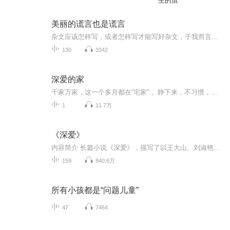
生的茧
美丽的谎言也是谎言
杂文应该怎样写，或者怎样写才能写好杂文，于我而言，当不属“业内之功”。但我挚爱杂文、喜读杂文、推崇杂文，也写过一些杂文类的东西。如今，我们要尽力做到的，是为广大杂文作者在行进的路上捡去磕磕绊绊的石块、杂物，趟平路上的凹凹凸凸，尽其所能地...
130
3342
深爱的家
千家万家，这一个多月都在“宅家” 。静下来，不习惯，却也发现了另一种生活之美，同时想到在抗疫前线，成千上万的抗疫战士在与病毒和艰险殊死战斗，我们就用这样的“自我隔离”为他们加油，与他们一起打赢这场战役。我们守住小家，他们守护大家，千千万万中国人一起奋力守护我们的国家，直到最后的胜利。家被隔着，爱在流淌 ···明天一定出太阳！小荧星艺术团合唱分团的老师和学员们，联手带来了“云合唱”作品《深爱的家》，献给在抗疫岁月中坚守的你我他。
1
11.7万
《深爱》
内容简介 长篇小说《深爱》，描写了以王大山、刘淑艳为代表的一大批疆二代，他们工作学习生活的故事，这些生在新中国，长在红旗下的一代人，继承了父辈们坚强勇敢、善良忠诚的优良传统。成长为新一代建疆稳疆兴疆的接班人。尽管经历了许多人生的坎坷波折...
159
840.6万
所有小孩都是“问题儿童”
47
7464