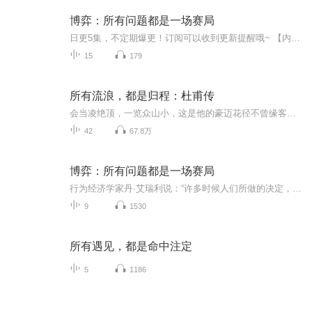
博弈：所有问题都是一场赛局
日更5集，不定期爆更！订阅可以收到更新提醒哦~ 【内容简介】 行为经济学家丹·艾瑞利说：“许多时候人们所做的决定，并不是*选择。” 在没有意识的情况下，多数人都自认为理性，但实际遇到问题时却常想着“先赢再说”。然而，看似获利的决策却总让人...
15
179
所有流浪，都是归程：杜甫传
会当凌绝顶，一览众山小，这是他的豪迈花径不曾缘客扫，蓬门今始为君开，这是他的悠然他也曾清高：丹青不知老将至最终，他在人们心中是一个忧国忧民的诗人形象万里河山，黎民社稷，他都赋予了深情他是杜甫，大笔一挥，满纸都是岁月的痕迹
42
67.8万
博弈：所有问题都是一场赛局
行为经济学家丹·艾瑞利说：“许多时候人们所做的决定，并不是*选择。”在没有意识的情况下，多数人都自认为理性，但实际遇到问题时却常想着“先赢再说”。然而，看似获利的决策却总让人在事后吃了更大的亏。其实，无论是社会经济政策、企业经营策略还是职场人际关系，甚至是恋爱烦恼，只要用博弈的思考方法来处理就能使结果大不相同。本书没有深奥难懂的经济理论，也没有复杂的算式或经济学模型，而是以大家所拥有的知识为基础，带领读者用博弈的思考模式来探讨问题，从而学会理性地做出正确的决定、提升自己的问题解决能力。
9
1530
所有遇见，都是命中注定
5
1186