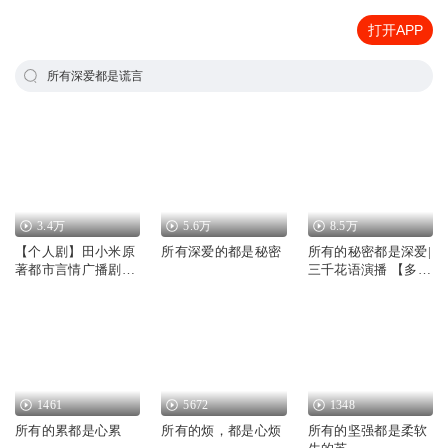
打开APP
所有深爱都是谎言
3.4万
5.6万
8.5万
【个人剧】田小米原
所有深爱的都是秘密
所有的秘密都是深爱|
著都市言情广播剧
三千花语演播 【多
《所有的深爱都是秘
播】青春纯爱
密》
1461
5672
1348
所有的累都是心累
所有的烦，都是心烦
所有的坚强都是柔软