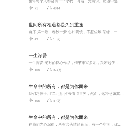
也许每个人都会有一个小我，有着二元意识。命运中遇到的每个人、每件事。也许都是可以被解释的。给予了我们机会去与更高的意识取得链接。用集体意识去关照一切，用大爱去包容万事万物，去完成生命的使命，让宇宙合一。人越向内看，越能觉悟；越能感受到高...
71
4814
世间所有相遇都是久别重逢
自序 第一卷 春秋一梦 心如明镜，不惹尘埃 茶缘，一个从容不惊的过客 山水，那段宿命的前因 且看明月，又有几回圆 请和我，在红尘相爱一场 寒山，隐没了千年的僧踪 日月两盏灯，春秋一场梦 第二卷 三生石上 三生石上，姻缘几世 不辜负，世味熬煮的茶 剑...
49
1.6万
一生深爱
一生深爱 绝对的良心作品，情节丰富多彩，跌宕起伏，音质高，声音扣动心弦。。喜欢就分享和小伙伴们一期来听吧。欢迎点赞评论啊。。手指轻轻一点分享出去，很简单的动作，但是这就是对我们节目的最大支持和厚 爱。不要钱，不要赞助。只要您的的多分享，多评论。。还等什么亲。动手吧。 她被丈夫抛弃，他却爱她入骨。世人骂她不知羞耻婚内出轨，他对世人说：“是我诱骗她的。” 他的妈妈以死相逼让她离开他，他对妈妈说：“在我失去她之前，你会先失去我这个儿子。” 小三、情敌阴谋手段，他以牙还牙，百倍讨回，就算自己万分疼爱的亲弟弟也绝不退让。 他说：“兄弟是手足，女人如衣服，没错，可一生只遇到这么一件合身的.....
108
374万
生命中的所有，都是为你而来
我们习惯于用“二元意识”去看待世界，然而，这种意识其实源于我们自己内心的不平衡。所有的对立面都是相反相成的，你怎样看待自己，就向外投射什么，进而会创造怎样的现实。现在，请放下各种偏见，不再用脑做评判，而是用心去感受。只有这样，我们才能回...
108
4.5万
生命中的所有，都是为你而来
在我们内心深处，所有念头情绪背后，有一个空间，你眼中的世界，即是你的世界，让我们静心来到这里