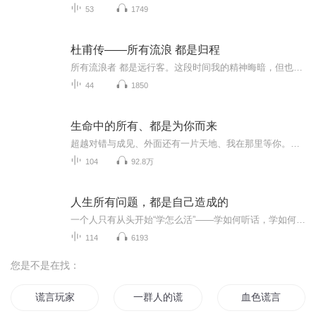
53
1749
杜甫传——所有流浪 都是归程
所有流浪者 都是远行客。这段时间我的精神晦暗，但也不愿总是期期艾艾，于是选择杜甫的传记来读。杜甫的人生随着唐朝由盛转衰，一路颠沛一路西行。时代的微尘落在每个人身上都是一座大山。但杜甫是少有的穷困潦倒却还能心怀苍生的诗人：他在《自京赴奉先县...
44
1850
生命中的所有、都是为你而来
超越对错与成见、外面还有一片天地、我在那里等你。生命中的所有发生、都是为了唤醒你而来、不被当下的执念困住、你就能明白、一切都是最好的安排。
104
92.8万
人生所有问题，都是自己造成的
一个人只有从头开始“学怎么活”——学如何听话，学如何说话，学如何赞美，学如何助人，学如何信任，学如何做小事……才能从根本上解决家庭、事业和人生中遇到的困难。人生的一切都是大功课，都必须从头学起。只有从自己的起心动念开始调整，才能逐步改善...
114
6193
您是不是在找：
谎言玩家
一群人的谎言
血色谎言