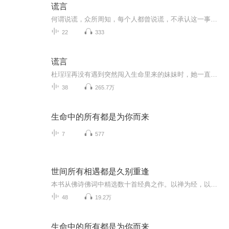
谎言
何谓说谎，众所周知，每个人都曾说谎，不承认这一事实的人也是在说谎。谎言是否应当在某种程度上被理解为语言的“不良副作用”？道德范畴中，谎言难以归类，而谎言一旦说出口，便只能被称为谎言。在充满谎言的世界里，萨特提醒我们每个人都在扮演自己这个角色，再“表演”自己本身，而留给我们的困难在于：了解这个既是作者又是演员对自己究竟是谁。
22
333
谎言
杜珵珵再没有遇到突然闯入生命里来的妹妹时，她一直活的骄傲的像一只孔雀，光彩照人。但是当原有的生活轨道发生改变时，她从天堂坠入了地狱。谎言坚持了一辈子，假的也成了真的。
38
265.7万
生命中的所有都是为你而来
7
577
世间所有相遇都是久别重逢
本书从佛诗佛词中精选数十首经典之作。以禅为经，以诗为纬，编织出一幅最为清丽的画面，其味也淡雅，其韵也悠长，其理也深刻，其句也通俗。以诗悟禅，禅机顿显，以禅入诗，诗意盎然。亦禅亦诗，亦诗亦禅，不尽禅韵，不了诗缘。
48
19.2万
生命中的所有都是为你而来