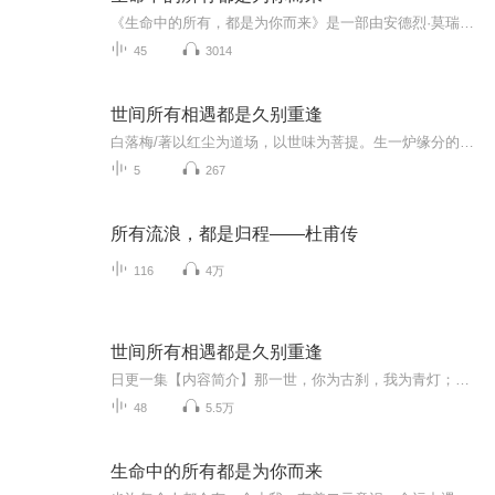
《生命中的所有，都是为你而来》是一部由安德烈·莫瑞兹所著书籍，团结出版社出版发行。一本书帮你疗愈心灵伤痕，改变你的现实世界，习得幸福的能力。“人生的规律是：你现在所拥有的人生，都是你曾经想要的结果。”现在拥有的人生，都是自己想要的。不论...
45
3014
世间所有相遇都是久别重逢
白落梅/著以红尘为道场，以世味为菩提。生一炉缘分的火，煮一壶云水禅心，茶香萦绕的相遇，薰染了无数相逢。
5
267
所有流浪，都是归程——杜甫传
116
4万
世间所有相遇都是久别重逢
日更一集【内容简介】那一世，你为古刹，我为青灯；那一世，你为落花，我为绣女；那一世，你为清石，我为月牙；那一世，你为强人，我为骏马。佛说五蕴皆空，可这红尘却总被诸多缘分填满。佛入红尘，红尘便是道场。隐世才女白落梅，以禅意写红尘，以佛法道...
48
5.5万
生命中的所有都是为你而来