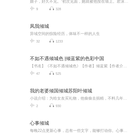
娘子，好久不见。”初次见面，她就被他按在墙上。君沫璃眨眼：“我们以前.…见过？”某帝尊：“那我穿好衣服你再认认？”前世，她被妹妹与未婚夫联手出卖，凄惨而死。重生归来，身怀神品灵髓。她虐白莲，虐渣男，前生血债百倍偿还！却被某帝尊追得上天入地...
9
328
凤我倾城
异域空间的惊险经历，体味不一样的人生
32
1233
不如不遇倾城色 |倾蓝紫的色彩中国
【书名】《不如不遇倾城色》【作者】倾蓝紫【作者介绍】倾蓝紫，中国艺术研究院毕业之后，一直徜徉于中国古典文化的花园里。这座花园极美，眼见着这些姹紫嫣红，我庆幸今生今世我是生于此间的人。而如今，中国的古典文化成了绿水对岸的青山，我愿扑地为桥...
47
525
我的老婆倾国倾城苏阳叶倾城
小说介绍：为给女友买礼物，他偷偷去捐精，不料几年后换来倾国倾城的老婆，生下四胞胎小可爱。别人眼中的废物却是站在权力巅峰的男人，他左手掌生死，右手震乾坤，一枚神龙令，可杀天下人！ 【收听须知】1、《我的老婆倾国倾城苏阳叶倾城》2、由于音频节目...
2
930
心事倾城
每晚22点更新心事，总有一些文字，能够打动你。心事跋山涉水的来看你，请你好生招待。 你好，很高兴遇见你，我是心事城主，投稿请发私信，你的心事我最懂。个人微信公众号：心事倾城 （欢迎你来看我！） 每晚22点更新心事，总有一些文字，能够打动你。心事跋山涉水的来看你，请你好生招待。 你好，很高兴遇见你，我是心事城主，投稿请发私信，你的心事我最懂。个人微信公众号：心事倾城 （欢迎你来看我！） ———— 每晚22点更新心事，总有一些文字，能够打动你。心事跋山涉水的来看你，请你好生招待。 你好，很高兴遇见你，我是心事城主，投稿请发私信，你的心事我最懂。个人微信公众号：心事倾城 （欢迎你来看我！）