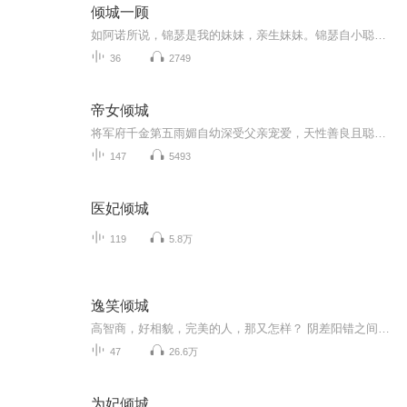
倾城一顾
如阿诺所说，锦瑟是我的妹妹，亲生妹妹。锦瑟自小聪明伶俐，加上相貌娇美，可谓人见人爱。反观我相貌一般，自小沉默寡言不喜热闹。这山上几乎人人与我疏远，除了阿诺。这般说来，我是完全比不上锦瑟的，所以即使阿诺与我亲近，喜欢上锦瑟也是理所当然的事情。
36
2749
帝女倾城
将军府千金第五雨媚自幼深受父亲宠爱，天性善良且聪慧过人，在待嫁之时得知父亲在战场被奸人所害。立誓要为父亲复仇的她只能忍痛舍下深爱的皇帝羽言，率军出征。获胜回归之时却又发现爱人性情大变，无奈之下，她与出生入死的兄弟结伴出走，另建国度。待人...
147
5493
医妃倾城
119
5.8万
逸笑倾城
高智商，好相貌，完美的人，那又怎样？ 阴差阳错之间，离魂，成鬼，游荡于世间，也无所谓。 遇上好心鬼，投入未来的胎，又有什么可欢喜的？ 摊上个未婚脱线妈妈，无意招惹上一群小P孩，成就了“青蛙变王子”的戏码，也一派淡然。 就让我们拭目以待，看看无欲无求的逸逸宝贝和冷漠无情的亲亲父亲之间，会摩擦出怎样的火花吧！ 喜欢主播的声音吗？ 想提前听到更新内容和我扯淡吗？QQ听众群455049100 主播私人微信或者qq 707901179
47
26.6万
为妃倾城