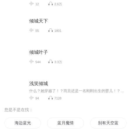
12
2.6万
倾城天下
55
1801
倾城叶子
544
3.3万
浅笑倾城
什么？她穿越了！？而且还是一名刚刚出生的婴儿！？不要啊，她的青春啊，她的伟大理想啊，老天能不能不要这样对她啊！？ 被弟弟陷害，蓝紫镜莫名其妙的从21世纪穿越到盛唐时代，而且还投身在一个女婴身上，不过庆幸的是还好她有一个有钱有权的老爹，有几个疼爱自己的哥哥，还有一个身为王妃的姐姐，所以她是该知足了，真的是该知足了吗？！ 既然都穿越过来了，为什么她不穿越成皇帝，也不是历史上有名的四大美人之一，却偏偏只是一个名不见经传的韦倾晚，她不要啊！？而且更让她...
94
7128
您是不是在找：
海边蓝光
蓝月魔情
别有天空蓝