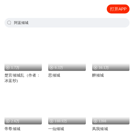
打开APP
阿蓝倾城
1.7万
6.3万
16.1万
楚宫倾城乱（作者：
思倾城
醉倾城
冰蓝纱)
2.6万
169.9万
1398
帝尊倾城
一仙倾城
凤我倾城