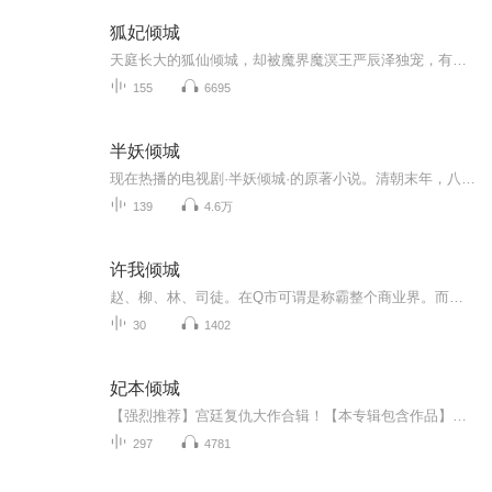
狐妃倾城
天庭长大的狐仙倾城，却被魔界魔溟王严辰泽独宠，有三千宠爱在一身的傲娇，也有弱水三千独取一瓢的偏爱。。。。。。
155
6695
半妖倾城
现在热播的电视剧·半妖倾城·的原著小说。清朝末年，八国联军攻破北京城，聂如风带着妻子和两个女儿躲避追杀，应蝶将如风和女儿赶走，独自迎敌，突然她长出了雪白的翅膀飞了起来
139
4.6万
许我倾城
赵、柳、林、司徒。在Q市可谓是称霸整个商业界。而联姻也是意料之中的事情。自己同父异母的姐姐林依绯被父亲安排联姻嫁到司徒家。谁都知道司徒家的大儿子司徒易是一个傻子，心智只有七岁，而林依绯就是这样被安排嫁给司徒易的。林依绯的抵抗，让父亲林式庞...
30
1402
妃本倾城
【强烈推荐】宫廷复仇大作合辑！【本专辑包含作品】《妃本倾城》《复仇王妃：胭脂染江山》《代嫁庶女：休掉冷魅王爷》《溺宠：情倾天下》《束缚记：梅洛问情》《宠爱诱惑，玉落谁家》《穿越之杀手弃妃》【购买须知】1、本作品为付费有声书，免费试听结束后，续需要购买收听，每集0.2元，可下载重复收听。 2、版权归原作者所有，严禁翻录成任何形式，严禁在任何第三方平台传播，违者将追究其法律责任。 3、如在充值/购买环节遇到问题，可以通过页面右上方按钮，分享至微信内使用...
297
4781