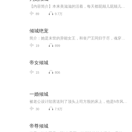
【内容简介】本来美滋滋的活着，每天都屁颠儿屁颠儿的，没想到竟莫名奇妙的穿越到古代。 好吧，既来之则安之，先适应一下环境，再创造美好未来。 什么？？要嫁给那个传闻中冷的像冰山，常给人施酷刑的王爷？我的妈呀！她只是一个医学系的小学生，怎么办...
89
9.7万
倾城绝宠
简介：她是末世的异能女王，和丧尸王同归于尽，魂穿异世大陆。狠心母亲抛夫弃女，美人爹爹低调神秘。异能难开启？不怕，咱有那位全身是毒的病太子可以无尽吸，他就是她的异能激活源泉。调戏和被调戏，殊不知到底是谁纵容了谁。美人撩拨，到底是谁先乱了心，只等化身为狼将其吞腹下咽。再世为人，王者归来，太子在侧，天下我有！这就是一个异能女王穿越到玄幻异世大陆，开启宠溺人生，结契灵植、精研铭文、打怪升级，拐个腹黑撩人太子忠犬，走向人生巅峰辉煌的故事。（男女主身心干净，一对一的宠文，坑品有保证！）
19
899
帝女倾城
15
806
一婚倾城
被老公设计陷害送到了顶头上司方殷的床上，他是h市风云人物，国际集团总裁，手段腹黑冷血。方殷压上她的身体冰冷的触感摄人心魄：“于莫心，拒绝我就应该承受拒绝我的代价！”从那一刻她开始家破人亡！小三上位！于莫心冷眼看着面前帅气的男人“方殷，你毁了我的家庭我恨你！”“不能相爱，那便让你恨之入骨！”...
30
7.9万
帝尊倾城