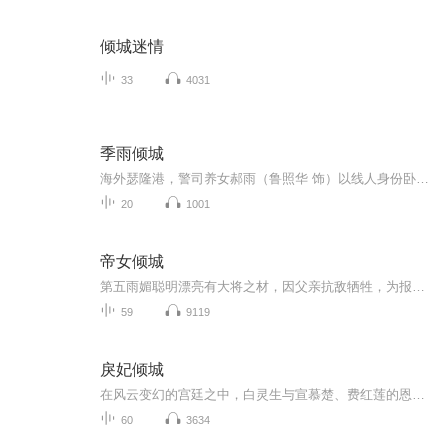
倾城迷情
33
4031
季雨倾城
海外瑟隆港，警司养女郝雨（鲁照华 饰）以线人身份卧底黑道，成为了黑道太子季知节（樊治欣 饰）的女友。杀伐果断的季知节明知郝雨是线人，却依旧甘愿沉沦，甚至不惜赌命相护。郝雨昔日的恋人、警司周子衡（厉家兵 饰）归来后，三人在正义、真相与情爱之间...
20
1001
帝女倾城
第五雨媚聪明漂亮有大将之材，因父亲抗敌牺牲，为报复仇，亲自带兵抗敌以自己的智慧打败敌军的故事
59
9119
戾妃倾城
在风云变幻的宫廷之中，白灵生与宣慕楚、费红莲的恩怨纠葛如同暗流涌动的江河，波澜壮阔。为了复仇，他毅然决然地选择嫁入王府，成为萧傲宇的王妃。然而，王府后院的暗潮汹涌，妒忌与阴谋交织，白灵生的每一步都充满了未知与危险。他不仅要面对来自嫉妒小...
60
3634