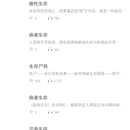
狼性生存
在各种竞技场上，想要赢必须“狠”字当头。狠是一种姿态，一种精神，一种深思熟虑后的执行力。人这一辈子，活着就要精彩，竞争就是求赢。用一双狼眼看世界，关键时刻秀出你的狠功夫，才能有自己的地盘。凭借一股狠劲儿，刘邦击败项羽，成为最后的赢家；凭...
5
795
病者生存
人类离不开疾病，用全新视角解读生命与疾病的关系
2
251
生存尸局
丧尸——末日危机来袭——如何突破生存困境——情节紧凑、扣人心弦——
642
2.7万
病者生存
《病者生存》告诉我们：糖尿病是人类挺过冰河期的秘密武器吗？日光浴真能降低胆固醇吗？母亲在怀孕初期吃垃圾食品，婴儿更容易出现肥胖症吗？这些问题你也许想都不曾想过，甚至一些医学研究者也可能不会关注。但是作者却对这些 “琐事”刨根问底，找到的答...
3
546
贝爷生存