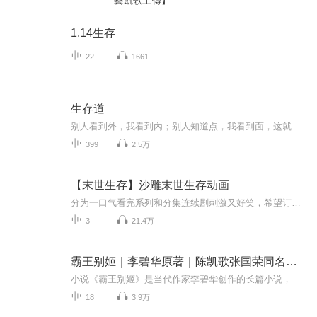
藝凱歌上傳】
1.14生存
22
1661
生存道
别人看到外，我看到內；别人知道点，我看到面，这就是星云大师的智慧。
399
2.5万
【末世生存】沙雕末世生存动画
分为一口气看完系列和分集连续剧刺激又好笑，希望订阅量破百，播放量破万点赞加关注，永远不迷路
3
21.4万
霸王别姬｜李碧华原著｜陈凯歌张国荣同名电影
小说《霸王别姬》是当代作家李碧华创作的长篇小说，首次出版于1985年6月。小说以20世纪20年代至80年代的北京城为背景，讲述了程蝶衣、段小楼、菊仙三个人物之间哀艳的悲情故事。作者以政权更迭、国运多舛的时代大背景来演绎小人物痴迷与背叛的感情纠葛，同...
18
3.9万