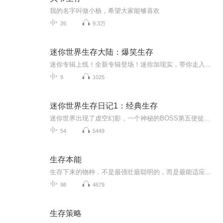
我的名字叫做小杨，希望大家能够喜欢
26
9.3万
迷你世界生存大陆：爆笑生存
迷你专辑上线！全新专辑登场！迷你加现实，带你走入迷你世界！搞笑中包含严肃，严肃中包含搞笑。快来听呀！（已完结）
9
1025
迷你世界生存日记1：经典生存
迷你世界出现了虚空幻影，一个神秘的BOSS第五使徒熊猫去查看，开始大冒险不过先要努力学习，再听吧！由第五使徒熊猫演播喜马拉雅播演播，感谢喜马拉雅在这个生存里，谁都不要相信，并且要保护好自己的东西，不然就会消失掉的！人物；第五使徒熊猫和他的小...
54
5449
生存本能
生存下来的物种，不是最强壮最聪明的，而是最能适应变化的。
98
4679
生存策略