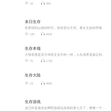
10
394
末日生存
世界回到山海经时代，怪兽层出不穷。看女主如何带着神秘老公和孩子在光怪陆离的新世界艰难求生！
135
9419
生存本领
大智若愚是东方传统文化中的一种，人生境界是真正的大智慧，大聪明，大学问
75
1.3万
生存大陆
23
4555
生存游戏
这已经是庞杰在网吧连续玩游戏的第七天了，整整一个礼拜庞杰就没有离开过网吧，除了上厕所之外他甚至连坐着的那张椅子也没有离开过，像吃饭和睡觉这种他觉得很浪费时间的事情都是在椅子上进行的。“欢迎各位来到魔界，我是魔界的2号恶魔格芬斯，想必大家一...