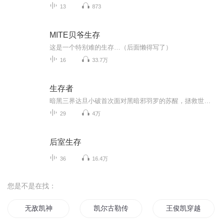
13
873
MITE贝爷生存
这是一个特别难的生存…（后面懒得写了）
16
33.7万
生存者
暗黑三界达旦小破首次面对黑暗邪羽罗的苏醒，拯救世界的重任突然压在这个无忧无虑的少年身上。小破和他的同伴猪哥、辟尘、狄南美与白弃。该如何面对他的成长历程？小破又将如何唤醒自己的潜能，让自己完成终极蜕变？世界需要被拯救，《生存者》将带着您走...
29
4万
后室生存
36
16.4万
您是不是在找：
无敌凯神
凯尔古勒传奇
王俊凯穿越时空来