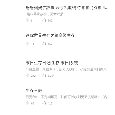
爸爸妈妈讲故事|云兮凯歌/冬竹青青（双播儿童故事）
趣味儿童故事，男女双播
8
700
迷你世界生存之路高级生存
11
167
末日生存日记|生存|末日|系统
节目主题：原创专辑，超万人收听。 小陈知道末日到来提前发育，统治世界。人物介绍： 小陈:12岁，帅气，很聪明。在末日爆发时期的团队领导作用。 吴泽:13岁，实力派，说啥就干啥，超级发育超级猛 白浩:11岁，很胖，力气特别大，后期发育比较慢 郭某人:人物...
232
1.2万
生存三做
日更5集，不定期爆更！订阅可以收到更新提醒哦~ 【内容简介】 生存的要务就是不断做事，大事、小事、外边事、家里事，人活一生可以说事事不断，人生离不开做事，做事便是你人生最重要的活动。如果你尚不知道从哪个入口找到的方式，那就记住“做”的要...
68
412