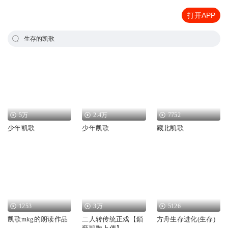
打开APP
生存的凯歌
5万
2.4万
7752
少年凯歌
少年凯歌
藏北凯歌
1253
3万
5126
凯歌mkg的朗读作品
二人转传统正戏【鎖
方舟生存进化(生存)