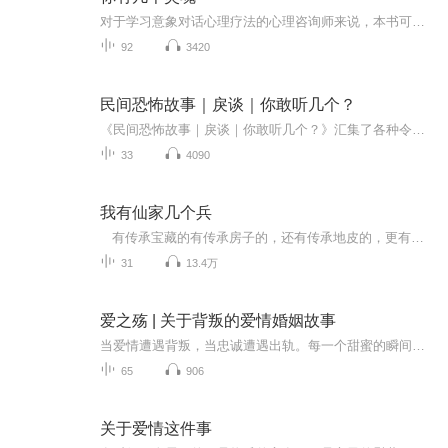
对于学习意象对话心理疗法的心理咨询师来说，本书可以是一本教学参考书，心理师可以以此书为指导，进行日常的咨询工作和自我成长。对于其他学家，本书可以作为知识性读物，增进对人格的理解，也可以对他们的工作给予启发。而对于非心理学专业人员、心理学...
92
3420
民间恐怖故事｜戾谈｜你敢听几个？
《民间恐怖故事｜戾谈｜你敢听几个？》汇集了各种令人毛骨悚然的故事，深入挖掘那些世代相传的恐怖传说。从偏僻山村的幽灵传闻，到城市深处藏匿的诡异案件，故事情节扣人心弦，在细节描写中带来毛骨悚然的真实体验。每一个故事都充满了未知的悬念和无法解...
33
4090
我有仙家几个兵
有传承宝藏的有传承房子的，还有传承地皮的，更有传承赌债的，而我传承的却是祖祖辈辈传下来的一些仙家几个兵，这些兵常被称仙家。仙家有动物仙也有寺庙里的仙，更有祖先，还有死去的人或修道有一定道行的，这些因为千丝万缕的因果关系而抱恨或讨债的...
31
13.4万
爱之殇 | 关于背叛的爱情婚姻故事
当爱情遭遇背叛，当忠诚遭遇出轨。每一个甜蜜的瞬间都可能瞬间化为乌有，每一句承诺都可能在背后悄然崩塌。每一个故事都是一段情感的旅程，每一个角色都是一颗受伤的心灵。在故事里，去感受心碎的灵魂。在故事里，去聆听忏悔的声音。
65
906
关于爱情这件事