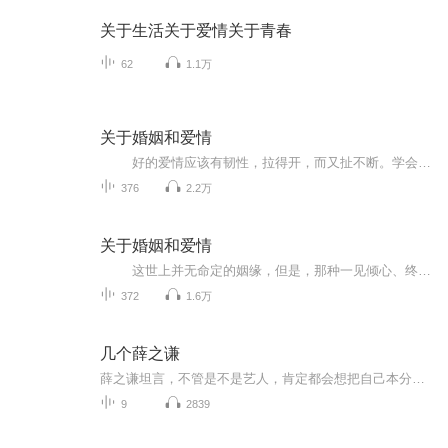
关于生活关于爱情关于青春
62
1.1万
关于婚姻和爱情
好的爱情应该有韧性，拉得开，而又扯不断。学会用理解的，欣赏的眼光去看对方，而不是以自以为是的关心去管对方。爱不是改变对方，而是相互成长；爱不是依赖彼此，而是相互信赖。我不是你的一半，你也不是我的一半，我不属于你，你也不属于我...
376
2.2万
关于婚姻和爱情
这世上并无命定的姻缘，但是，那种一见倾心、终生眷恋的爱情，的确有具有一种命运般的力量。爱情之所以美，因为它是心灵的默默体味，是心甘情愿的理解包容，是共担风雨的不离不弃，是清浅岁月下动人的温暖。一般来说，爱情的质量取决于相爱者...
372
1.6万
几个薛之谦
薛之谦坦言，不管是不是艺人，肯定都会想把自己本分的工作做到最好，下一次就要更好，但之后该如何超越？万一不好又要如何坚持信念继续走下去？所以不管是创作或是表演，只要是工作的时候他都会给自己非常大的压力，希望鞭策自己尽一切所能做到最好，不要...
9
2839