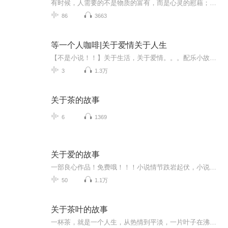
有时候，人需要的不是物质的富有，而是心灵的慰藉；不是甜言蜜语的左右，而是相通的懂得。关乎于情，因为动心；感动于心，因为认真。一段话入心，只因触碰心灵；一行泪流下，只因瓦解脆弱。人生中有朋友是幸福，有知己是难得，有知心是难求难得。风雨时，...
86
3663
等一个人咖啡|关于爱情关于人生
【不是小说！！】关于生活，关于爱情。。。配乐小故事，美文欣赏。每个人都在等一个能够看到你与众不同的人。
3
1.3万
关于茶的故事
6
1369
关于爱的故事
一部良心作品！免费哦！！！小说情节跌岩起伏，小说角色活灵活现，紧扣事件脉搏，高品质音频！！绝对震撼您的心灵。欢迎您的关注和订阅。。如果喜欢请给作品点赞，点赞，点赞，点赞啊！更希望您将喜欢的节目分享给小伙伴一起来享受！！所有专辑免费，免费，免费！重要的事情说三遍！说三遍！说三遍！说三遍！请做个优雅的动作，，小手点击分享出去吧！小手点击分享出去吧！小手点击分享出去吧！小手点击分享出去吧！小手点击分享出去吧！
50
1.1万
关于茶叶的故事
一杯茶，就是一个人生，从热情到平淡，一片叶子在沸水中涅槃，释放出淡淡的清香和醇厚味道……