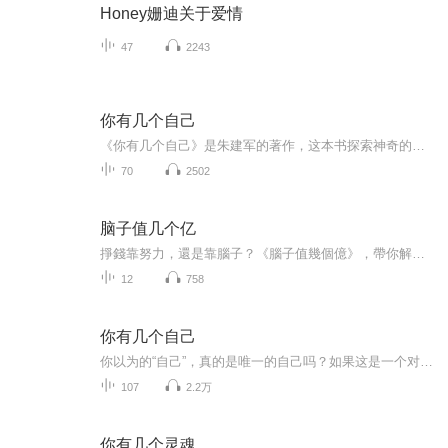
Honey姗迪关于爱情
47
2243
你有几个自己
《你有几个自己》是朱建军的著作，这本书探索神奇的人格世界，通过人格意向分解技术，找出一个人心中各个子人格的方法。
70
2502
脑子值几个亿
掙錢靠努力，還是靠腦子？《腦子值幾個億》，帶你解鎖 財商思維、創業機會、認知突破、AI應用、效率提升，讓你用對方法掙對的錢！這裡不講省錢雞湯，只聊真正改變財富命運的底層邏輯。這裡不賣空洞勵志，只拆解普通人如何突破傳統思維，打造自己的高價值系...
12
758
你有几个自己
你以为的“自己”，真的是唯一的自己吗？如果这是一个对“自己”的认知陷阱，你有能力识别并成功地突围而出吗？ 本书将奇妙而有趣的“拆人术”展示给你，助你彻底看清心灵世界的多重人格奥秘，步步突破对“自己”了解的局限，晋阶到更深入，精准的自知高境...
107
2.2万
你有几个灵魂