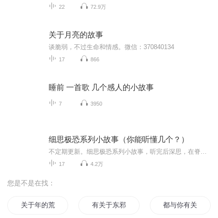
22
72.9万
关于月亮的故事
谈脆弱，不过生命和情感。微信：370840134
17
866
睡前 一首歌 几个感人的小故事
7
3950
细思极恐系列小故事（你能听懂几个？）
不定期更新。细思极恐系列小故事，听完后深思，在脊背发凉的同时还带着警醒和哲理，每一则小故事将在下一则小故事里揭晓答案，欢迎喜欢推理、惊悚、恐怖的小伙伴关注、订阅。因为全程都是自己搜集素材、构思、写稿、演播加后期，为保证质量，更新频率降低...
17
4.2万
您是不是在找：
关于年的荒唐故事
有关于东邪的故事
都与你有关日记