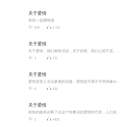
关于爱情
和你一起聊情感
229
1.1万
关于爱情
关于爱情，我们都有话说，关于你我，我们心照不宣。。。出品：士兵小站音乐台/主编/美工/文案/剪辑：子恒/监制：浩然/外宣：向南/播音：一凡/听友互动群：277072910/电台招聘群：277072003/只有你想不到的，没有你听不到的，士兵小站，你我的心灵驿站。
3
7万
关于爱情
爱情是世人无法参透的话题；爱情是可遇不可求的缘分；爱情是风花雪夜的浪漫；爱情是撕心裂肺的痛；爱情是无言的结局；爱情是日久生情； 爱情是相思豆；爱情是毒药；爱情是蜜……余音萧萧和你谈谈关于爱情的那些人那些事。
9
631
关于爱情
轻快的曲风诠释了在这个快餐试的爱情时代里，人们依旧期待着美好爱情的到来，男孩系上领带，精心装扮自己幻想着女孩风中摇摆的长裙与划过肩膀的发丝理想的爱情不就是这样吗？你躺在我的怀里，我看着你撒娇任性我们共同看遍世界的美好。。。...
2
4823