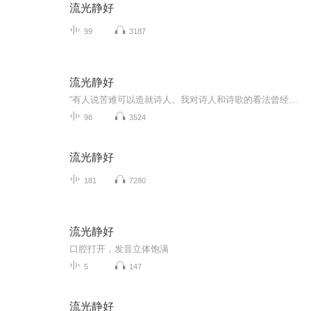
流光静好
99
3187
流光静好
“有人说苦难可以造就诗人。我对诗人和诗歌的看法曾经是悲观的、伤感的。然而经过不断实践和领悟，更多的感受是积极的、有趣的，并认为是艺术的、美感的、进而是高贵的。”庄华的诗中充满自然的抒情、涌现的灵感、未泯的童心、交织的音乐图画、复杂的矛盾...
98
3524
流光静好
181
7280
流光静好
口腔打开，发音立体饱满
5
147
流光静好