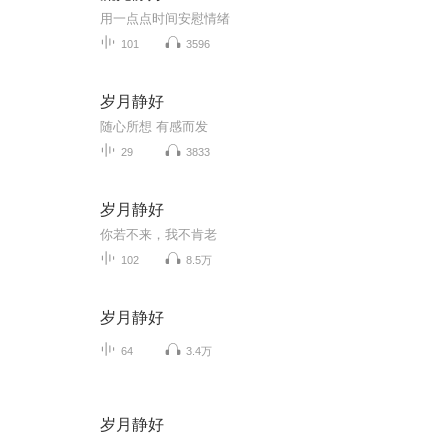
用一点点时间安慰情绪
101
3596
岁月静好
随心所想 有感而发
29
3833
岁月静好
你若不来，我不肯老
102
8.5万
岁月静好
64
3.4万
岁月静好