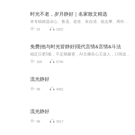
时光不老，岁月静好｜名家散文精选
本专辑精选冰心、鲁迅、老舍、朱自清、徐志摩、周作人、张晓风、郁达夫、林徽因、梁实秋、季羡林、史铁生、沈从文等众多文学大家之经典随笔散文，带你走进文字之美，品读百味人生。
33
1822
免费|他与时光皆静好|现代言情&言情&斗法
稳定日更5集，不定期爆更，AI主播良心又迷人，订阅追更不迷路！ 【内容简介】 琴瑟在御，莫不静好。是她名字的由来，也是她母亲的愿望，她父亲是军校校长，年轻时候在外打仗，常年不在家中，她母亲生她的时候难产，身体亏虚，家中无亲人能照顾她，导致...
168
5746
流光静好
98
4082
流光静好
98
3917