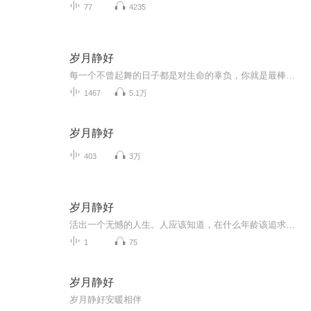
77
4235
岁月静好
每一个不曾起舞的日子都是对生命的辜负，你就是最棒的小可爱！
1467
5.1万
岁月静好
403
3万
岁月静好
活出一个无憾的人生。人应该知道，在什么年龄该追求什么、放弃什么，有所取舍、收放自如。二十岁，不和别人比，做好自己。二十岁是黄金年龄，你要学会活在自己的时序里。掌控好自己的节奏和步伐，努力学习知识，规划好人生方向，认准人生目标，全速前进。...
1
75
岁月静好
岁月静好安暖相伴