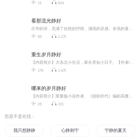
11
614
看那流光静好
庄华的诗，充满了自然的抒情、涌现的灵感、未泯的童心。诗中有鲜明的形象、和谐的音乐图画和复杂的矛盾，在种种交织里，汇聚了自己的心灵世界…欢迎您的订阅和收听！
83
1.1万
重生岁月静好
【内容简介】大东北小生活，家长里短小日子。【作者/主播】作者：烤土豆主播：请修改昵称_12【购买须知】1、本作品为付费有声书，前34集为免费试听，购买成功后，即可收听，可下载重复收听。2、版权归原作者所有，严禁翻录成任何形式，严禁在任何第三方平...
175
1.6万
哪来的岁月静好
【内容简介】限量版小说作者、《脱轨时代》编剧高雅楠全新力作，三个中年少女与若干优质渣男的动人传说。白丽、陆薇和古琪三个性格迥异的女生，是相识超过20年的闺蜜，当年在校园里她们一个学霸、一个校花、一个田径场上俏娇娃。如今学霸白丽已当妈，校花...
23
221
您是不是在找：
我只想静静
心静则宁
宁静的夏天