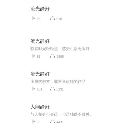
流光静好
15
516
流光静好
静看时光轻轻流，感受生活无限好
99
3968
流光静好
庄华的散文，非常喜欢她的作品
101
6231
人间静好
与人相处不失己，与己独处不孤独。
5
4431