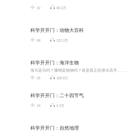
32
68.2万
科学开开门：动物大百科
69
222.3万
科学开开门：海洋生物
海马是马吗？珊瑚是植物吗？谁是真正的潜水高手……孩子们关于海洋生物的问题总是层出不穷，来《科学开开门：海洋生物》专辑寻找答案吧！在这个专辑中，孩子们会听到那些常常在水族馆和海边见到的海洋生物，海豚、海狮、海龟、鲸鱼、鲨鱼、水母都是主角，...
25
105.8万
科学开开门：二十四节气
24
6.3万
科学开开门：自然地理