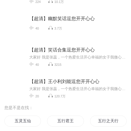
224
10.1万
【超清】幽默笑话逗您开开心心
40
3.7万
【超清】笑话合集逗您开开心心
大家好 我是张蕊，一个热爱生活开心幸福的女子我微心zhangrui1689专业男士保健许多年真正实际改善软弱无力时间短成就完美猛男，愿点滴的欢笑能让您忘掉些许的烦恼。愿您开心幸福每一天
40
3215
【超清】王小利刘能逗您开开心心
大家好 我是张蕊，一个热爱生活开心幸福的女子我微心a9408161专业男士保健许多年实际真实改善软弱无力时间短，代购北京空总一院风湿骨痛药包，愿点滴的欢笑能让您忘掉些许的烦恼。愿您开心幸福每一天
20
120.7万
您是不是在找：
五灵五仙
五行君王
五行之天行者