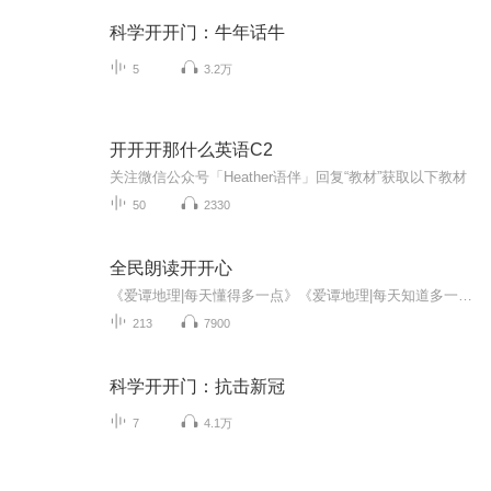
科学开开门：牛年话牛
5
3.2万
开开开那什么英语C2
关注微信公众号「Heather语伴」回复“教材”获取以下教材
50
2330
全民朗读开开心
《爱谭地理|每天懂得多一点》《爱谭地理|每天知道多一点》《爱谭地理|每天了解多一点》将精选出适合普通大众，大学生，高中生，初中生，小学生，家长，老师等聆听的稀罕的地理知识和故事。助大家在无意中学习地理一臂之力。
213
7900
科学开开门：抗击新冠
7
4.1万