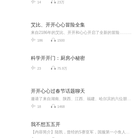
14
23万
艾比、开开心心冒险全集
来自2186年的艾比、开开和心心开启了全新的冒险……（注意，艾比是男生，还有他是大人，艾比是开开心心的叔叔，开开是男生，心心是女生）
186
1500
科学开开门：厨房小秘密
23
75.9万
开开心心过春节话题聊天
邀请了来自湖南、陕西、江西、福建、哈尔滨的六位朋友，聊各地的春节习俗以及春节活动，春节美食。还有一位台湾人士网络不好，打字参与了话题。
18
1468
我不想五五开
【内容简介】陆凯，曾经的S赛亚军，国服第一小鱼人，和大魔王虚空五五开的男人。S4赛季，他退役直播，花费五年时间成为斗鱼一哥。S8赛季，他膨胀过头，一着不慎，全网封杀。陆凯本以为一切繁荣只是过去，除了上香，江湖再也不会有他的传说。谁想，一觉睡醒...