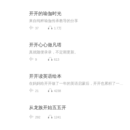
开开的瑜伽时光
来自纯粹瑜伽传承教导的分享
37
1.7万
开开心心做凡塔
真就随便录录，不定期更新。
9
613
开开读英语绘本
在妈妈给开开做了一年的英语启蒙后，开开也累积了一定的英语词汇，英语语感也日益提高。现在他愿意自己来录一些绘本啦！希望大朋友们和小朋友们都喜欢。绘本详细内容可以在我们的公众号：开开的一家 上找到哦！
21
4238
从龙族开始五五开
292
1241