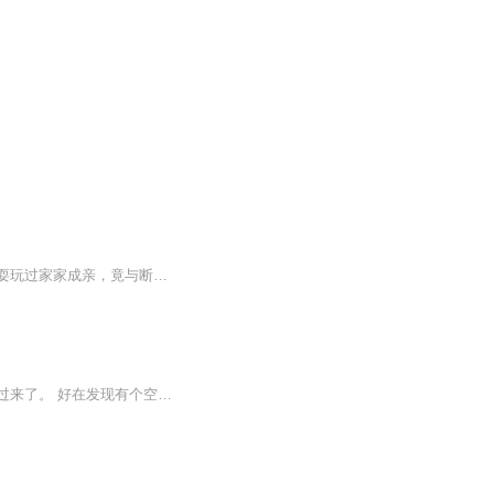
自小跟随爷爷长大，祖传了一身降魔秘术却被要求成年之前不得显露，幼年被一群黄皮子戏耍玩过家家成亲，竟与断尾新娘开始了命运纠葛，爷爷定下的娃娃亲，功力耗尽助其发迹，却在离世后遭到退婚，终于踏入古铺，作为最年轻的风水铺少东，收服冤魂恶鬼已是雕...
顾瑶穿越了，人家穿越据说都有个记忆继承之类的，她呢，没有。啥都没有！直不楞登就穿过来了。 好在发现有个空间，简直兴奋的不行，结果只有几本破书，说是可以修炼成神。她练了好久，除了身体好点也没啥变化啊！这不是重点，重点是人家的空间有无线可能，...