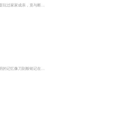
自小跟随爷爷长大，祖传了一身降魔秘术却被要求成年之前不得显露，幼年被一群黄皮子戏耍玩过家家成亲，竟与断尾新娘开始了命运纠葛，爷爷定下的娃娃亲，功力耗尽助其发迹，却在离世后遭到退婚，终于踏入古铺，作为最年轻的风水铺少东，收服冤魂恶鬼已是雕...
【内容简介】用一杯毒酒结束了自己生命的陆景，却意外的回到了十八岁那年。那些色彩鲜明的记忆像刀刻般铭记在他的脑海里。老父郁郁而终，母亲思念成疾，追随而去。大哥折戟仕途，家破人亡。站在时光的这头，人生的征程可以重新开始，扭转命运的机会就在眼...