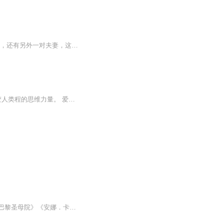
内容简介 秦动笑着环视一圈，带头走进飞船内。十个人的食物，秦动带着六个女人，七个人，还有另外一对夫妻，这是上面派来的。属于科研人才，记录一切路上的所有信息的。飞船内，还有五十个【守卫者】，五十个【作战者】，五十个【终结者】，十个【液态者...
成功不成功，思维说了算。思维不同，人生天壤之别。 风靡全球百余年的思维风暴，改变人类程的思维力量。 爱因斯坦、德鲁克、比尔·盖茨、乔布斯、巴菲特等世界精英都在用的思考武器。 涵盖经济管理社会心理传播等方面，适用于股市理财交际处世。 哈...
世界名著包括《战争与和平》《百年孤独》《飘》《瓦尔登湖》《红与黑》《老人与海》《巴黎圣母院》《安娜．卡列尼娜》《罪与罚》《大卫．科波菲尔》等，这些作品以其深刻的思想性和艺术魅力赢得了全球读者的喜爱和赞誉。这些名著不仅是文学作品，更是人类...