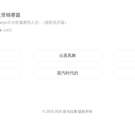
之世锦赛篇
anye大大世邀赛同人文~（授权见开篇）
118万
云蒸凤舞
道士
蒸汽时代的魔法师
蒸汽帝国
网游之蒸汽
© 2014-
2026
喜马拉雅 版权所有
险家
蒸汽战记