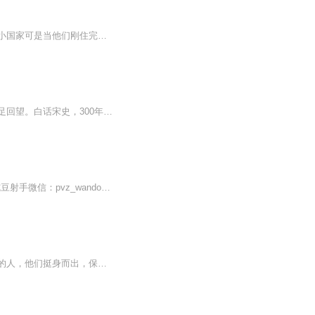
我的世界世纪大战Tnts和小董一起到了混乱世纪他们在这里认识了许多新朋友还建造了一个小国家可是当他们刚住完一年时他们却被迫要参加世纪大战当它们终结了世纪大战时却发现世纪大战背后有人指使后来他们才发现在地底下有一个二次元裂缝那个主使者能够毁灭一切
宋朝，一座古代政治文明的高峰；一个战斗王朝；一代风骨凛然的士人；宋朝，值得后人驻足回望。白话宋史，300年兴衰荣辱；言必有物，王侯将相功过评说。
【点击前往】收听植物大战僵尸更多精彩故事！欢迎加入QQ粉丝福利群：376148497添加豌豆射手微信：pvz_wandou
在我的世界上，有一个强大的种族，他们欺负弱小，占领村庄。之后，出现了一群英雄无畏的人，他们挺身而出，保护村民，建立家园。要知道从小白变成高手，可不是一件容易的事，本故事为我的世界之世界之巅，作者，幻影忍者·JAY_YZ 将由我来带你们领略在我的...