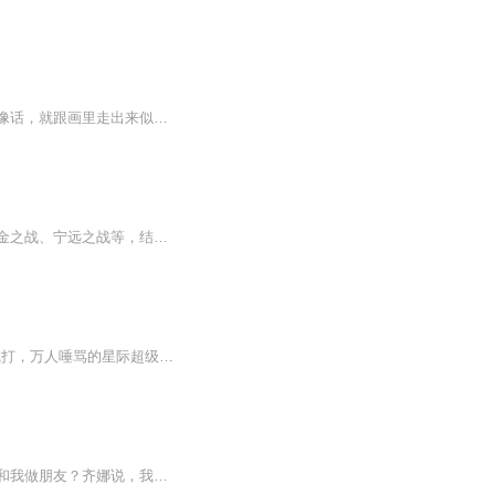
【内容简介】苏曼卿一时好心，从街上捡回来个小乞丐。洗干净后，发现这乞丐颜色好的不像话，就跟画里走出来似的。不仅如此，还学什么会什么，对她有求必应。美人娘亲慧眼识珠。我家宝贝闺女还缺个疼人的未来夫君，这个孩子好啊！于是乎，自己还是个奶娃娃...
本书精选从先秦到清代的十五次具有代表性的战争，如楚汉之战、淝水之战、汉匈之战、宋金之战、宁远之战等，结合古代文献记载与军事理论，详细解读决定战争胜负的多重因素与细节——兵种、装备、兵器、战术、后勤、地形、阵法等，还原古代战场实况，廓清后...
素人录制 一部手机 纯属个人爱好 不喜勿喷 左上角 谢谢书籍简介[快穿] [女强] [无CP]人人喊打，万人唾骂的星际超级罪犯，在被关押三百年后得到了一个重获自由的机会，前往三千世界替人完成心愿。任你刚强倔强、狂拽酷炫、傻白真甜、冷静多谋，在方晴面前都...
曾经，大家都十分尊重她，可现在却都不欢迎的回归。为什么？叶萝丽战士，你们都不愿意和我做朋友？齐娜说，我到底是谁？我要复仇！