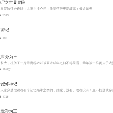
僵尸之世界冒险
世界冒险适合谁听：儿童主播介绍：质量还行更新频率：最近每天
3913
世游记
109
之世孙为王
18.8万
子妃修神记
4725
之世孙为王