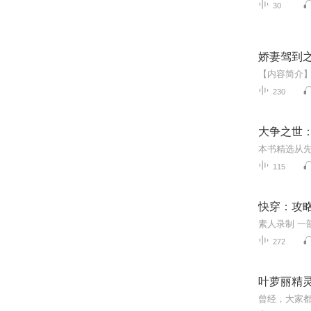
30
娇妻驾到
230
大争之世
115
快穿：攻
272
叶萝丽精