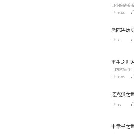
1055
老陈讲历
43
重生之世
1289
迈克狐之世
25
中章书之