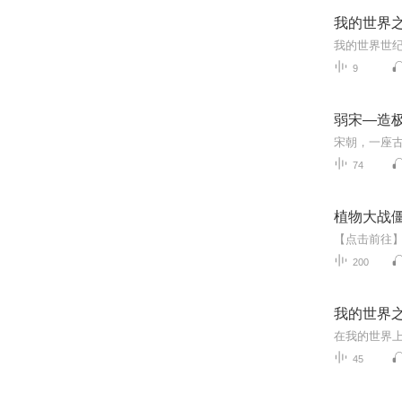
我的世界
9
弱宋—造
74
植物大战
200
我的世界
45