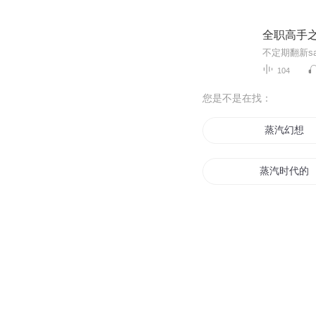
全职高手
不定期翻新s
104
您是不是在找：
蒸汽幻想
蒸汽时代的
魔血蒸腾
汗蒸三国
蒸汽下的冒