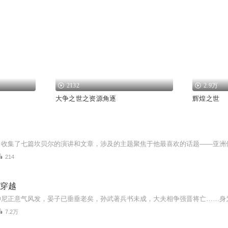
2132
2.9万
大争之世之资源角逐
辉煌之世
214
 穿越
7.2万