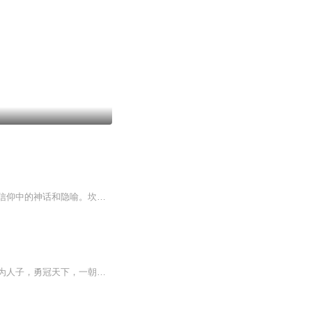
《光之世界》收集了七篇坎贝尔的演讲和文章，涉及的主题聚焦于他最喜欢的话题——亚洲信仰中的神话和隐喻。坎贝尔通过深入研究佛教、印度教和其他东方信仰体系的故事和意象，包括中国道教传统中的阴阳宇宙观，探索了东方的核心哲学和神话，通过生动的例子...
重生公子，仲尼正意气风发，晏子已垂垂老矣，孙武著兵书未成，大夫相争强晋将亡……身为人子，勇冠天下，一朝复仇，天下动色——大丈夫，如是足矣。履身是时，望蒹葭苍苍，秋水伊人何在，城隅桑林，静女正踟蹰，关关雎鸠，更有君子好逑——好男儿，夫复何...