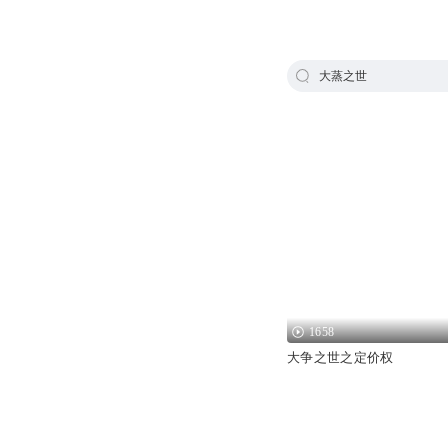
大蒸之世
1658
大争之世之定价权