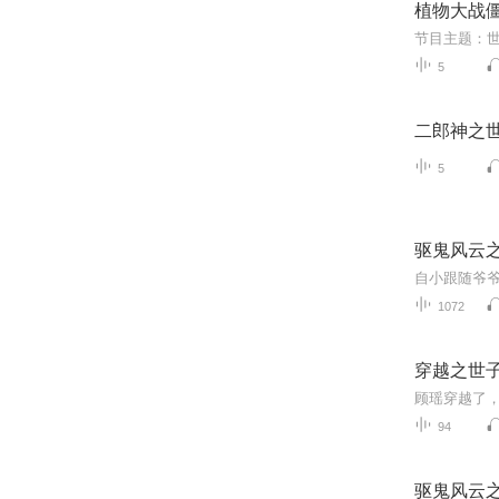
植物大战
节目主题：
5
二郎神之
5
驱鬼风云
1072
穿越之世
94
驱鬼风云