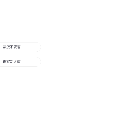
蒸蛋不要葱花
谁家新火蒸旧肴
蒸汽神探
蒸汽纪元
蒸汽世界里的魔法师