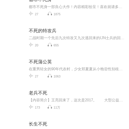
都市不死身一部良心大作！内容精彩纷呈！喜欢就请多点赞，不要钱。点赞，分享，评论。就是对节目的最大支持和厚爱。也希望大家多提建议，欢迎私信吐槽！欢迎评论挖苦！当然了，记得将节目分享到您的朋友圈，带上小伙伴一起来骂街！！！一部良心大作！内容精彩纷呈！喜欢就请多点赞，不要钱。点赞，分享，评论。就是对节目的最大支持和厚爱。也希望大家多提建议，欢迎私信吐槽！欢迎评论挖苦！当然了，记得将节目分享到您的朋友圈，带上小伙伴一起来骂街！！！一部良心大作！内容精彩纷呈！喜欢就请多点赞，不要钱。点赞，分享，评论。就是对节目的最大支持和厚爱。也希望大家多提建议，欢迎私信吐槽！欢迎评论挖苦！当然了，记得将节目分享到您的朋友圈，带上小伙伴一起来骂街！！！
27
1875
不死的特攻兵
二战时期一个先后九次特攻又九次逃回来的IJN士兵的回忆录。
20
655
不死蒲公英
在重男轻女的90年代农村，少女郑夏夏从小饱尝性别歧视之苦。因家中无子，父母被村民羞辱为"绝户"，全家被迫住进漏雨的土坯房。当母亲生下妹妹郑秋秋后，全家陷入更深的绝望。倔强的夏夏选择以暴制暴对抗欺凌，却在中考失利后面临辍学危机。在目睹堂嫂因怀...
27
1063
老兵不死
【内容简介】王亮回来了，这次是2017。 大型公益寻人节目《找到你》特邀嘉宾、《国家英雄》001号介绍人、百亿票房的军事战争片《战将》导演…… “我今年九十五岁了，参加过抗日战争，解放战争，抗美援朝战争，自卫反击战也去了。什么英雄？我就是一...
173
11万
长生不死