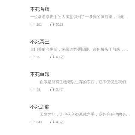
不死首脑
一位著名拳击手的大脑意识到了一条狗的脑袋里，由此展开了一系列的事情……
101
5182
不死冥王
鬼门关前今生断，黄泉道旁哭旧颜。奈何桥头了前缘，无常锁魂厉鬼怨。夜叉斩魄凶灵残，判官落笔恩怨鉴。 冥王降世轮回转。
75
6.1万
不死血印
血液是所有生物赖以生存的东西，它不仅仅是我们生命的象征，同时也是精神的象征。 血液中蕴含的力量无法想象，主人 1034 发现了血液的正确用法，并加以发散，扩大，而力量的强大，也代表着责任的强大，1034 寻觅着血液中的力量，以...
49
3.4万
不死之谜
天降才能，让他落入盗墓贼之手，意外启开他的身世之迷，不死之身究竟是诅咒作怪，还是另有玄机？神秘水棺，阴森崖棺，神秘美艳的蛊女，摸金校尉的后人，墓室中的活死人，究竟谁手上握有最终玄机？
843
4.8万