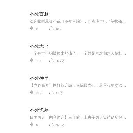
不死首脑
欢迎收听悬疑小说《不死首脑》，作者:莫争 。演播:杨子菊。《不死⾸脑》莫争格⽃巨星孙云⻰在美国赢得世界冠军后，离奇坠楼死亡。但她的⼥友来找侦探莫先⽣，说在⻢戏团发现了⼀条智商超⾼的狗，是孙云⻰的转世。莫先⽣赶到美国拉斯维加斯去看⻢戏团表演，...
9
405
不死天书
一个身世不明被捡来的孩子，一个总是喜欢和别人抬杠的孩子，身上带着父亲留给他的秘法在修仙界中翻滚，看他是如何在尘世磨练，如何登仙的。
134
18.7万
不死神皇
【内容简介】挨打就升级，修炼最虐心，最嚣张的功法，神凤要涅槃，坐拥最极品，最逆天的装备，一个顶尖金牌杀手，穿越到异界，一路瞎混，与圣者勾肩搭背，跟魔王称兄道弟，炼成不死之身，封得神皇之名！【作者简介】梨花公子，知名玄幻小说作家，代表作《...
212
3.1万
不死诡墓
日更两集【内容简介】三年前，土夫子唐天集结诸多好手，深入那神秘阴森的古墓之中，尸蟞，血尸，机关，蛊虫！历经磨难危机，伙伴死伤惨重。最终活下来的只有他一人。三年后，一群带着特殊目的神秘人走进唐天的古董店铺，受贪婪驱使，缺惨遭算计混子，醒来...
88
76.6万