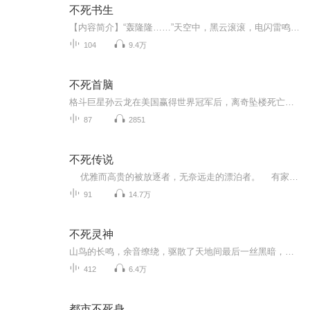
不死书生
【内容简介】“轰隆隆……”天空中，黑云滚滚，电闪雷鸣声大作。唐年摊开手掌，浓郁黑光绽放。一书浮现，渐渐凝实，于掌心黑光中缓缓旋转。“刷！”将那书往高空一抛，唐年大喝一声：“城来！”“轰！”刹那间，地动山摇，一座城池垂天而下，降临荒野大地...
104
9.4万
不死首脑
格斗巨星孙云龙在美国赢得世界冠军后，离奇坠楼死亡。但她的女友来找侦探莫先生，说在马戏团发现了一条智商超高的狗，是孙云龙的转世。莫先生赶到美国拉斯维加斯去看马戏团表演，却发现狗被日本怪盗偷走。莫先生追踪狗的来源，发现来自美国科罗拉多大峡谷...
87
2851
不死传说
优雅而高贵的被放逐者，无奈远走的漂泊者。 有家不能回，有国不能归的苦涩 一部关于血族和僵尸的故事，一个拥有吸血鬼和僵尸王双重身份的主人公。 故事情节展开比较慢，请大家耐心的看下去，我向大家展示我所理解的永生不死者的内心，但一切还是会有一个喜剧的结尾，因为大家都是中国人嘛。不死传说是作者石三精心创作的玄幻小说大作，希望大家多多关注！点赞！喜欢听的朋友可以加下微信：qq469609004，粉丝群：776187915大家可以在...
91
14.7万
不死灵神
山鸟的长鸣，余音缭绕，驱散了天地间最后一丝黑暗，迎来了东方翻白的鱼肚。 然而一处四面峭壁耸立的谷底碧湖，由于壁刃擎天，光线依然暗淡。 流水哗啦啦响动，如银河倒泄地瀑布下，在谷底湖角水花四溅的巨石上，一道剑光犹如戏水游龙般翻腾，忽明...
412
6.4万
都市不死身