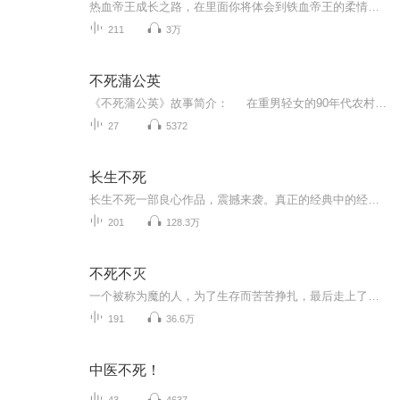
热血帝王成长之路，在里面你将体会到铁血帝王的柔情一面，你可以领略到各种近妖的智慧，带你领略浩瀚大千世界热血帝王成功之路！
211
3万
不死蒲公英
《不死蒲公英》故事简介： 在重男轻女的90年代农村，少女郑夏夏从小饱尝性别歧视之苦。因家中无子，父母被村民羞辱为"绝户"，全家被迫住进漏雨的土坯房。当母亲生下妹妹郑秋秋后，全家陷入更深的绝望。倔强的夏夏选择以暴制暴对抗欺凌，却在中考失...
27
5372
长生不死
长生不死一部良心作品，震撼来袭。真正的经典中的经典。也希望你多多点赞，您的每次点赞就是我们的动力。更欢迎您的踊跃评论和建议，喜欢就请多多分享，分享到朋友圈哦。。欢迎踊跃点评评论，多多点赞啊。感谢您的支持和厚爱。一部良心作品，震撼来袭。真正的经典中的经典。也希望你多多点赞，您的每次点赞就是我们的动力。更欢迎您的踊跃评论和建议，喜欢就请多多分享，分享到朋友圈哦。。欢迎踊跃点评评论，多多点赞啊。感谢您的支持和厚爱。
201
128.3万
不死不灭
一个被称为魔的人，为了生存而苦苦挣扎，最后走上了一条抗天之路……
191
36.6万
中医不死！
43
4637