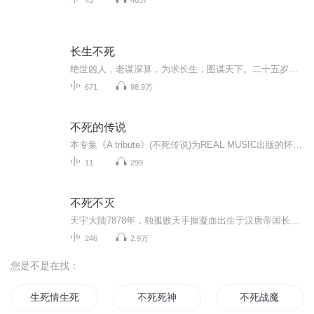
长生不死
绝世凶人，老谋深算，为求长生，图谋天下。二十五岁来到这个修行世界，钟山一直在努力，却发现仙凡差距太遥远，凡人一生努力，无法成仙。蹉跎一生，八十年红尘翻滚，磨砺了钟山一颗沧桑透亮的心。终于，在白发苍苍，大限将至的八十岁高龄，迎来了进入仙门...
671
98.9万
不死的传说
本专集《A tribute》(不死传说)为REAL MUSIC出版的怀念专辑，Hilary Stagg去逝的非常早，而且没有什么大病，就去了。他的曲风优雅而冷冽，空灵而清澈。此时，再符合添上REAL MUSIC另外一对被称为天上来使的乐者2002的点缀，更显出一份经典的韵味和伤感。为...
11
299
不死不灭
天宇大陆7878年，独孤败天手握凝血出生于汉唐帝国长生谷，血光冲天，败天父母害怕各方势力被此异象惊动打破生活的平静，搬至长风镇，渐渐长大的败天与镇上著名武学世家司徒世家的小姐司徒明月青梅竹马，两小无猜，约定终生相伴，然而，司徒明月离家学武，...
246
2.9万
您是不是在找：
生死情生死剑
不死死神
不死战魔