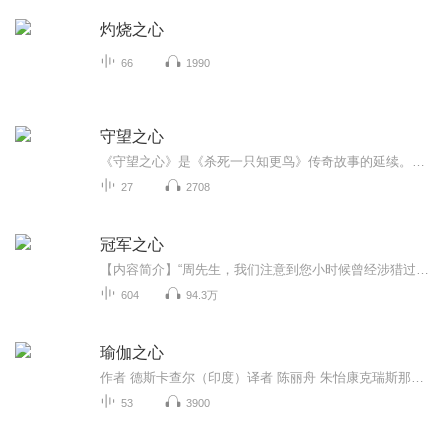
灼烧之心
66
1990
守望之心
《守望之心》是《杀死一只知更鸟》传奇故事的延续。是震撼整个西方世界的成长故事，是震聋发聩的教育命题。本书描写的是二十六岁的琼.露易丝.芬奇从纽约回到家乡梅科姆看望病重的父亲，发现已与故乡格格不入，而父亲与她青梅竹马的恋人的行为又给她无比沉重的打击………。
27
2708
冠军之心
【内容简介】“周先生，我们注意到您小时候曾经涉猎过篮球、乒乓球、羽毛球、围棋、跳棋、五子棋、中国象棋、国际象棋、书法绘画、吉他音乐……等多方面的领域，那这是否意味着就算您当初不选择足球做您的职业，您在其他领域也一样可以取得如今的成功？”...
604
94.3万
瑜伽之心
作者 德斯卡查尔（印度）译者 陈丽舟 朱怡康克瑞斯那玛查亚是现代最伟大的瑜伽大师之一，被称为“印度现代瑜伽之父”。本书作者德斯卡查尔为克瑞斯那玛查亚的四大门徒之一，也是他的亲生之子。本书是首本将一套活生生的呼吸艺术的步骤及系统阐述清楚的瑜伽...
53
3900