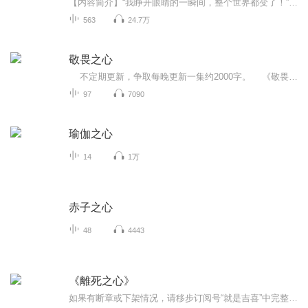
【内容简介】“我睁开眼睛的一瞬间，整个世界都变了！”【作者/主播简介】作者：七分惆怅，网络小说作家。主播：Hi_戒烟【购买须知】1、本作品为付费有声书，前146集为免费试听，购买成功后，即可收听，可下载重复收听。2、版权归原作者所有，严禁翻录成任...
563
24.7万
敬畏之心
不定期更新，争取每晚更新一集约2000字。 《敬畏之心》由太尉为皇帝解梦“海干龙现身,月落有星星,花谢果团圆,山崩得太平。皇帝万万年……”开始，到大皇子思达平定降世的拥有百万竹人竹马的三个反王，思达回忆过去的心路历程。 从皇帝的“上天入地”世纪工程，到思达少年英雄妙笔生花，千里突袭突厥等成长过程，邂逅绝世独立的大夏公主，率军与吐蕃大军决战镇远，在遇仙镇恰逢洛神重现，在繁花星空下，路见不平暴打当地贪官，遇一神秘老者，遇船上奇遇，智惩奸商，遭遇险境最终化险为夷...
97
7090
瑜伽之心
14
1万
赤子之心
48
4443
《離死之心》
如果有断章或下架情况，请移步订阅号“就是吉喜”中完整收听在穿越生死的旅途上，《離死之心》是一本不可或缺的指南。竹慶本樂仁波切在此書中以中陰的角度切入教導，展演出在世時所需要的精神修持，可以說，穿越與超越死亡的「秘密」，端賴於如何度過自己的人生。仁波切以清楚、親切的方式完整探討了六個中陰，鉅細靡遺帶領我們做好準備，以便能從中陰的各個階段善巧地運用心要，得以將死亡轉化為獲得證悟最具威力的機會。竹慶本樂仁波切，是藏傳佛教寧瑪派與噶舉派當代最重要的學者與教育家之一，亦是一位成就者、書法家、視覺藝術家和詩人。仁波切也通曉西方文化和現代科技，他是那瀾陀菩提與正知國際傘狀組織許多網頁的主要設計師，也是《菩提》國際期刊雜誌的發行人。著有《狂野的覺醒》（2008，台灣明名文化出版)、《洞徹的智慧》（橡樹林文化將出版）等書。