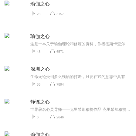
瑜伽之心
23
3157
瑜伽之心
这是一本关于瑜伽理论和修炼的资料，作者德斯卡查尔（印），其父克瑞斯那玛查亚被称为【现代瑜伽之父】。不论师承世界知名瑜伽大师帕塔比（Pattabhi Jois)的阿斯汤加瑜伽（Ashtanga Yoga)、艾扬格（B.K.S.Iyengar)的正位法、英蒂拉·德菲的经典体位，或维...
43
6571
深圳之心
生命无论受到多么残酷的打击，只要在它的意志中具有活下去的勇气，那么相伴左右的世界则必定是它的**，黑暗和光明只是命运中必定经历的事情。了解这一点，对生命来说不亚于认识自己。一个在命运暴虐**下的意志如果不紧紧扼住命运的咽喉，把生命掌握在自己手里，就等于承认失败，无异于否定自己生存的意义。让生命的火花迎风绽放，照亮黑暗笼罩的大地，有什么比这更值得骄傲的行为呢？当生命犹豫徘徊在无止境的旅途之中，当思想被习俗和惯例圈锁在文明的假面之中，意志和欲望是生命唯一拥有的武器，对天国定律的斗争将一刻也不能停息，我们心中的撒旦重归天国的努力将是生命存在的最大乐趣。潜藏在灵魂中的邪恶，对成功和情感快乐的追求使生命奔腾不息，一切惯例、规则、习俗和教义都无法阻止这种生命的意义。那些被惯例和习俗钉在耻辱十字架上的人们，当我们在冲动和**之中找到生命真实快乐的时候，顺从、克欲和守贞是人类历史中最荒唐可笑的事情，是对生命意志的摧残和背叛。在我们头脑中产生的怯懦、罪恶和羞耻感是那个冷酷、残暴的上帝一手策划的最**的教条，它让我们自卑、自惭、自贱，它让生命中最有意义的行为变成下等、**、**，当这种罪恶感在我们的思想中成熟的时候，我们的前途变得黑暗，一个永远卸不掉的十字架成了命运背负终身的负担。当我们无论在少年、中年、老年，当那种违背教条的冲动产生的时候，那个心中的十字架使我们犹豫、徘徊，使我们错过高尚的快乐，即便是有勇气追求成就的人们，当那一刻发生的时候，恐惧的阴霾如影随形相伴左右，我们在黑暗的角落里如鬼影狐形，奔放自由的生命就这样被笼罩在耻辱的铠甲下面了。
55
7894
静谧之心
世界著名心灵导师——克里希那穆提作品 克里希那穆提说道，真正的变革，唯有依靠那些发现了爱和“看”之真谛的人们才能实现。 《静谧之心》由克里希那穆提两部颇具知名度和影响力的作品《心灵的革命是唯一的出路》和《改变是我们的当务之急》组成，它为我们指明了建立新秩序的必由之路——摒除内心的嫉妒与邪恶，放弃所有已知的事物。因为只有那样，我们才能进入纯真的状态，从而“让呈现于眼前的永远都是全新之物”。相比之下，传统的改革者只是对旧有之物修修补补。 一旦进入冥想，自我和世界之间的界限便消融了，从此，生命就会焕发意义，“天地之美方得恒存”。透过作品，克里希那穆提只向我们强调一点：“自我消失之时，就是真爱登场之际。”他声称：“在无我的状态下观察世界，堪称人类最伟大的一项行为技巧。”借助字里行间的睿智之语，克里希那穆提让我们睁开双眸，打开心扉，探寻实相。
6
2646
瑜伽之心