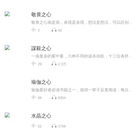
敬畏之心
敬畏之心画是画，表现是表现，想法是想法，可以区别于形式也可以融为一体的表达。文化艺术思想的结合阐述，有了精神层面的高度概括与反映，当然也就有了艺术性的体现。画，只是一个层面现象，可以表面化去观赏理解，如果仅仅是塑造形体方面，缺乏内涵或是...
2
42
謀殺之心
一场复杂的案中案，六种不同的谋杀动机，十三位各怀鬼胎的嫌疑人……这一次，连名侦探都失手了！--------------------------------精神诊所的地下室内，诊所主管被凿穿心脏而死，尸体抱着一尊病人雕刻的诡异木雕！名侦探达格利什迅速奔赴现场，却发现诊所几乎完全密封，凶手很可能就在诊所内部！妄图取代主管的秘书、曾被主管识破婚外情的医生、主管的遗产继承人表妹……似乎所有人都有充足的动机，却谁也不像是残忍的凶手。随着调查的深入，达格利什发现，这桩案件背后，还隐藏着另一桩案件的影子……--------------------------------一场复杂的案中案，六种不同的谋杀动机，十三位各怀鬼胎的嫌疑人。究竟是怎样的动机，让人堕落为冷酷的凶手？
29
2.3万
瑜伽之心
瑜伽爱好者必读书籍之一，值得一辈子反复阅读，每次都有不同感悟。
69
8354
水晶之心
52
1769