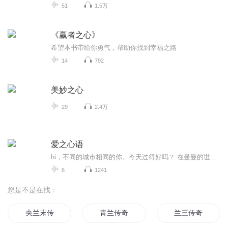
51
1.5万
《赢者之心》
希望本书带给你勇气，帮助你找到幸福之路
14
792
美妙之心
29
2.4万
爱之心语
hi，不同的城市相同的你。今天过得好吗？ 在曼曼的世界里，没有烦恼，没有悲伤。 曼曼陪你分享每一个令人感动、幸福、快乐的瞬间。 期待您的聆听。
6
1241
您是不是在找：
央兰末传
青兰传奇
兰三传奇