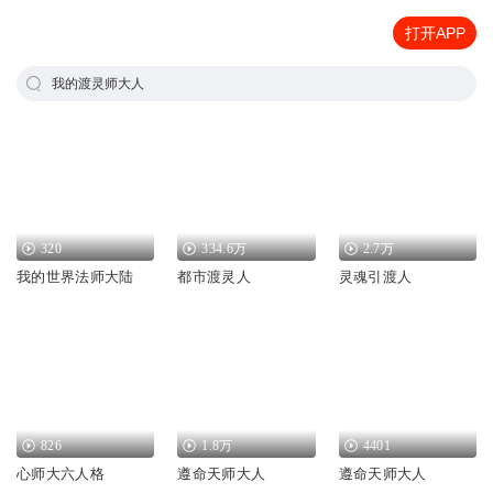
打开APP
我的渡灵师大人
320
334.6万
2.7万
我的世界法师大陆
都市渡灵人
灵魂引渡人
826
1.8万
4401
心师大六人格
遵命天师大人
遵命天师大人