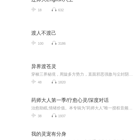
18
632
渡人不渡己
100
3186
异界渡苍灵
穿梭三界秘境，周旋多方势力，直面邪恶强敌与尘封阴谋。在一次次生死历练中冲破桎梏、蜕变成长，打破既定天命，以神使之力平定纷争，书写一段热血磅礴的异世传奇。
48
1820
药师大人第一季/疗愈心灵/深度对话
治愈助眠,情绪价值。本专辑为”药师大人“唯一授权音频发布。演播：夜听曼陀罗。希望能够给予偶尔疲惫的你，不一样的听感。……..第一季第一集《止与殇》：潮水退去了，却不再携带月光的银币。洋流在暗处痉挛，像一具被电流击穿的巨鲸脊骨，那些曾游弋于《...
38
1937
我的灵宠有分身