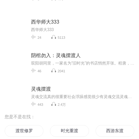
西华师大333
西华师大333
24
5113
阴棺勿入：灵魂摆渡人
双阳胡同里，一家名为“旧时光”的书店悄然开张。程唐，一个自诩有点能耐的年轻人，暑假第一天就撞上了阴差抓鬼的戏码。阴气弥漫，冤魂嘶吼，这平静的世界仿佛埋藏着无尽的黑暗。 他二叔在地府混饭吃，负责给鬼魂运货，走的就是死亡生意。程唐本以为自己只...
46
2041
灵魂摆渡
灵魂交流真的很重要社会浮躁感觉很少有灵魂交流灵魂交流我觉得朋友之间更重要跟自己喜欢的人不一定能聊那么深而且有些东西不适合聊所以人呢所要伴侣也需要朋友生活上的灵魂交流人生目标上的灵魂交流兼顾两者的朋友很稀少其实吧我觉得也不需要有一个是可以...
443
2.4万
您是不是在找：
渡世修罗
时光重渡
西游东渡