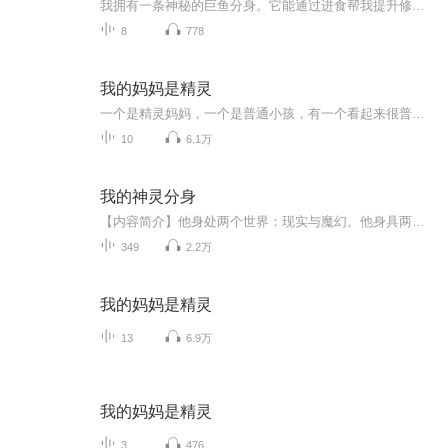
我拥有一条神秘的巨鱼分身。它能通过进食帮我提升修为。我还可以获取所有生灵的隐秘与诉求。小到非凡昆虫，大到远古圣种。在人类念修者和奇迹生灵无法直接交流的纪元里。我的每一个决定，都影响着双方世界的命运与走向。没有人知道我的真实身份。更不会知道让异位面神魔与怪兽闻风丧胆的全球幕后组织，其实只有我一个人。而这一切，都要从我家那只小甲虫引起的一次穿越说起...
8
778
我的妈妈是精灵
一个是精灵妈妈，一个是普通小孩，有一个看起来很普通的家庭。大概每个小孩都希望有一个会飞的妈妈，精灵妈妈不但会飞，还能把眼睛和耳朵变成花飞去任意地方听和看，然而什么都不会完美，有缺点同时也会有优点，妈妈不得不离开，而小主人公成了没妈的孩子......作者陈丹燕，1998年出版。
10
6.1万
我的神灵分身
【内容简介】他身处两个世界：现实与魔幻。他身具两个身份：现实中，巴菲特似的彩票专家，无数彩民对他欢呼、膜拜。魔幻里，魔法师，大贤者，半神，真神……是他得成长轨迹。有一天，两个世界因为他而无可阻挡的重叠，他的故事，他的传奇才真正出现在世人...
349
2.2万
我的妈妈是精灵
13
6.9万
我的妈妈是精灵
3
476