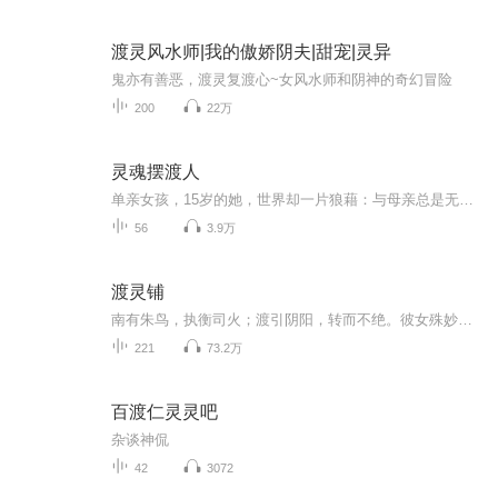
渡灵风水师|我的傲娇阴夫|甜宠|灵异
鬼亦有善恶，渡灵复渡心~女风水师和阴神的奇幻冒险
200
22万
灵魂摆渡人
单亲女孩，15岁的她，世界却一片狼藉：与母亲总是无话可说，在学校里经常受到同学的捉弄，唯一谈得来的好友也因为转学离开了。这一切都让迪伦感到无比痛苦。她决定去看望久未谋面的父亲，然而，路上突发交通事故。等她拼命爬出火车残骸之后，却惊恐地发现...
56
3.9万
渡灵铺
南有朱鸟，执衡司火；渡引阴阳，转而不绝。彼女殊妙，拟作丝萝；百岁惘惘，不违君约。一言以蔽之（划重点）：鬼畜师徒的济（为）世（祸）日常！
221
73.2万
百渡仁灵灵吧
杂谈神侃
42
3072