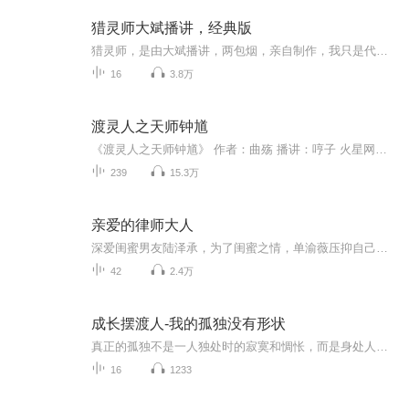
猎灵师大斌播讲，经典版
猎灵师，是由大斌播讲，两包烟，亲自制作，我只是代播，2天更新
16
3.8万
渡灵人之天师钟馗
《渡灵人之天师钟馗》 作者：曲殇 播讲：哼子 火星网最劲爆悬疑灵异小说，强势来袭！ 钟馗，本为进士，死后掌巡九幽冥司，遍历无间地狱，会见十殿阎罗，收捉鬼妖，诛戮山魁，后被敕封“平鬼大元帅”。 我们的故事，就从一个身具七杀朝斗命格，继承钟馗一脉...
239
15.3万
亲爱的律师大人
深爱闺蜜男友陆泽承，为了闺蜜之情，单渝薇压抑自己的感情，压抑的心肝脾肺肾都疼了。为了逃避分手的事实，闺蜜出国，四年后，突然回国想要挽回旧爱。可是单渝薇已经成了陆泽承的。“陆泽承，景诗回来了。”“那又怎么样？？”陆泽承将她单薄的身子揽进怀里，声音懒懒，“我爱的是你，上的也是你。”
42
2.4万
成长摆渡人-我的孤独没有形状
真正的孤独不是一人独处时的寂寞和惆怅，而是身处人群中，或者面对熟悉的人，却无法倾听与表达，就像一个落荒于荒岛的人，远远看见渐进的航船，歇斯底里的呼喊求救却无济于事。航船渐行渐远消失在海的尽头，只剩浪涛拍岸…… 当你身边出现了不受欢迎的人，一定设身处地的为他们着想，一定要心怀体贴的理解他们--因为生活中缺失了什么，才会造成他们的冷漠和乖戾。假如你正是那个不受欢迎的人，更要懂得主动去靠拢那些温暖的人。在人群中总有一些善良和温暖的人，他们会在你感到孤独和寒冷时给你支持和温度。千万不要拒绝向你敞开的怀抱。
16
1233