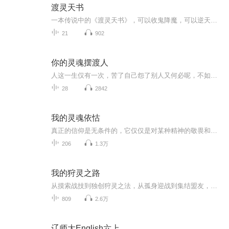
渡灵天书
一本传说中的《渡灵天书》，可以收鬼降魔，可以逆天改命，却落在一个外卖小子的手里。镜中鬼，九窍玉，人骨珠，各种邪灵鬼物纷至沓来。苗家蛊女，渡灵高手，无脸鬼人，是敌是友？北邙大墓，南疆蛊毒，江南阴屋，天南地北大开眼界。“为了你，就是天塌下来...
21
902
你的灵魂摆渡人
人这一生仅有一次，苦了自己怨了别人又何必呢，不如坦然面对自己，以喜欢的方式去生活，随心随愿，任性而活。
28
2842
我的灵魂依怙
真正的信仰是无条件的，它仅仅是对某种精神的敬畏和向往。信仰甚至不是谋求福报的手段。信仰本身就是目的。——雪漠
206
1.3万
我的狩灵之路
从摸索战技到独创狩灵之法，从孤身迎战到集结盟友，主角以顽强意志对抗凶狠恶灵，更直面各方势力的质疑与暗算。他踏遍险地追查恶灵根源，以战养战磨砺无上实力，誓要杀尽世间邪祟，还大陆一片安宁。这是一段关于勇气与成长的热血史诗，一场跨越种族与权谋...
809
2.6万
辽师大English六上