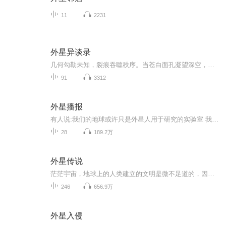
11
2231
外星异谈录
几何勾勒未知，裂痕吞噬秩序。当苍白面孔凝望深空，《外星异谈录》已开启调频。️ 倾听，是通往奥秘的唯一航道。这是一部玄幻+异界大陆的科幻小说，书中的金甲虫，类人类，星际研究院这些串联起来会发生什么奇迹？听主播慢慢道来……每天更新，关注主播不...
91
3312
外星播报
有人说:我们的地球或许只是外星人用于研究的实验室 我说:宇宙可能只是未知物体家后花园废弃的"花盆"
28
189.2万
外星传说
茫茫宇宙，地球上的人类建立的文明是微不足道的，因为地球文明史短暂的，人类创造的文明也不过几万年，发展科技也不过几百年，探索航天技术不过几十年，这和地球的46亿的年龄。银河系的年龄100亿年相比，和易于沧海一粒。 从这几百年，人类发现了地球的上的太多神秘，百慕大、神农架、金字塔。包括美国的神秘51区，都有外星人的痕迹、、、、、、 现在甯氏通过声音向你一一解读他们的神秘。
246
656.9万
外星入侵