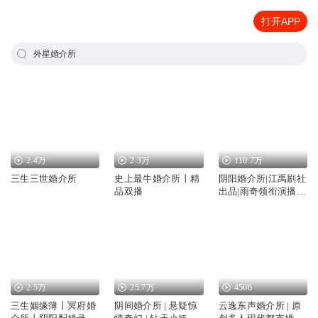
打开APP
外星婚介所
2.4万
2.3万
110.7万
三生三世婚介所
史上最牛婚介所丨精
阴阳婚介所|江禹剧社
品双播
出品|雨奇领衔演播
【多播有声剧】阴阳
婚介所|阴阳秘闻
2.5万
25.7万
4506
三生姻缘簿丨冥府婚
阴间婚介所 | 悬疑惊
云逸东声婚介所 | 原