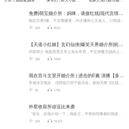
介所丨阴阳配婚录
悚奇幻 | 钻天小妖播
创多人现代都市婚恋
讲
有声广播剧
免费|萌宝婚介所：妈咪，请接红线|现代言情&破镜重圆&宝宝
稳定日更5集，不定期爆更，AI主播良心又迷人，订阅追更不迷路！ 【内容简介】 白晓妤做了这么久的金牌婚介人，竟然被一个小奶包套路了。“阿姨你好，我想找个后妈。”小奶包死死地拽着资料表不撒手。白晓妤头秃，夭寿啊！那位叱咤风云的司总谁敢给他介...
269
8531
【天道小红娘】玄幻仙侠|爆笑天界婚介所|轮回重生|鬼灵精怪
内容简介 他是四荒五帝之东岳帝君，平定神魔大战的上古战神，十五万年躲婚至今孑然一身。她金玉是刚飞升小仙，自诩天界第一媒，讨饭糊口得罪月老，被逼受生死状三年为东岳娶妻。他们因缘相厌相爱，因命降天劫离死别。再见已万物皆非。
356
7958
我在宫斗文里开婚介所 | 进击的E酱 演播【多播】 | 反套路宫斗 | 轻松搞笑
穿成冷宫炮灰，沈阿福只想干饭活命。谁知天降【红线雷达】，绑定了个尖叫鸡【红娘系统】！ 宫斗？争宠？那有拉红线搞钱香吗！ 别人在演权谋大戏，她在角落悄悄开张【皇家姻缘阁】。 “太后，您和老御医的黄昏恋安排上了！” “贵妃娘娘，您命定的CP是那个...
66
1756
外星收容所@逗比来袭
“首先，自我介绍一下，我姓王，平辈的同事都叫我老王，年轻的晚辈都叫我一声王叔，不过咱们组织没那些规矩，你叫我老王或者王叔都行。” 说到这里，老王从裤裆里掏出一张卡片递到吴宇面前：“这是我的名片。” 接过名片，吴宇就见上面是几个衣着暴露的妙龄女子，下方配着一行醒目红字：学生妹、空姐、护士、少妇…24小时上门服务。 吴宇眉头一皱：“咱们这上班时间也太长了吧？” 老王看了一眼那卡片，结果老脸一红伸手一把抢了回去：“不好意思，拿错了…这张才对。” 吴宇接过老王第二次递过来的纯黑色名片，看着上面的字，他脸上的表情变得极其复杂。 “D…S…B…咱们公司的名字好独特，这是什么意思呢？”吴宇不解的问道
165
29.8万