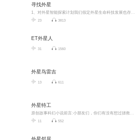
寻找外星
1、对外星智能探索计划我们假定外星生命科技发展也存在着无线电波，在人类文明发展中，向太空释放“无线电噪音”已接近120年，因此任何120光年范围之内窃听无线电信号的外星人都有可能探测发现地球生命。如果我们将天线对准恒星，是否能“倾听”到外星人有...
23
3813
ET外星人
31
1560
外星鸟雷吉
13
611
外星特工
原创故事科幻小说前言:小朋友们，你们有没有想过拯救世界或者是拥有魔法这部小说将带你们飞向宇宙，在普通的学校里拯救世界，这是一所普通的学校，可学校里却有着外星坏蛋，他将要做什么呢？为什么要在学校里带着问题读下去吧！人物表:太阳；雅雅；未知 月...
11
552
外星邻居