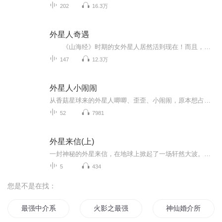
202
16.3万
外星人奇遇
《山海经》时期的女外星人居然活到现在！而且，她再次来到地球，把5000年前地球上的十日并出、夸父逐日、后羿射日、后羿除六怪，以及炎帝与黄帝之间战争、黄帝与蚩尤之间的战争、颛顼与共工之间的战争的内幕全部告诉给地球人，这其中藏着怎么样的秘密...
147
12.3万
外星人小闹闹
从香菇星球来的外星人唧唧、歪歪、小闹闹，原本想占领美丽的地球，但是被努努多一家的善良快乐所感动，并且被地球的美景和妈妈料理的美食吸引，于是决定定居在地球上。由于生活习惯和地球人不一样，唧唧、歪歪、小闹闹每天都会闹出一些笑话。芒果镇上因为多了这三个外星活宝，每天笑声不断！
52
7981
外星来信(上)
一封神秘的外星来信，在地球上掀起了一场轩然大波。王思宇和刘小希无意中发现，原本空白的信纸上出现了一串奇怪神秘的字符，谁也说不清这是善意的邀请，还是危险的圈套。两个热情勇敢的孩子满怀兴奋和期待，搭乘宇宙飞船去往遥远的Z星球。可等待他们的，除了种种意想不到的困境，还有在地球某处正悄悄策划的阴谋。思宇和小希究竟能否安全抵达Z星球，代表地球送去象征和平的橄榄枝？让我们跟随这两位小学生一起踏上此次奇妙的太空之旅……
5
434
您是不是在找：
最强中介系统
火影之最强古介
神仙婚介所