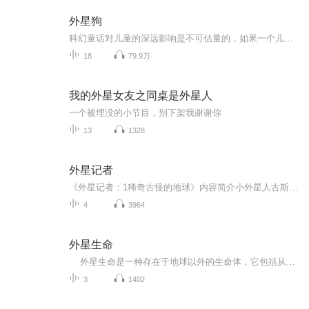
外星狗
科幻童话对儿童的深远影响是不可估量的，如果一个儿童的成长过程中没有一部或几部深入其内心的科幻童话，对孩子的成长本身就是一个极大的遗憾！因为科幻童话可以在一定程度上让儿童的思维穿越自我的范畴，不仅仅打开了思维的束缚，也从另外一个角度上减轻了孩子自私的表现。 借助来到地球上的一个外星狗，故事给孩子们带来了无穷无尽的想象。。。 外星狗和地球狗的对比其实是两种教育理论或者两种思维习惯的强烈对比。。。 故事不仅仅是写给孩子的，也是写给孩子们的爸爸妈妈的。。。
18
79.9万
我的外星女友之同桌是外星人
一个被埋没的小节目，别下架我谢谢你
13
1328
外星记者
《外星记者：1稀奇古怪的地球》内容简介小外星人古斯塔夫·高尔奇被派到地球出差，任务是搜集地球人的信息并且寻找失踪的外星人Y9。他变成笔跟着地球人去学校，帮地球人修割草机、做家务，还帮他们做秘制食物。好日子没过多久，一个地球人为了得到秘制黄瓜...
4
3964
外星生命
外星生命是一种存在于地球以外的生命体，它包括从最简单的细菌到具有高度智慧的外星人。自从二十世纪以来，人类一直使用电波和天文望远镜观测潜在的外星生命迹象……
3
1402