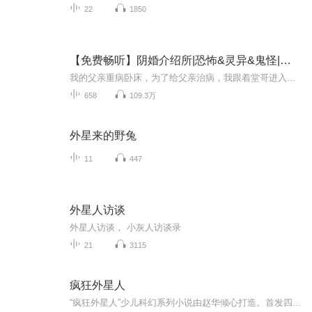
22
1850
【免费畅听】阴婚介绍所|恐怖&灵异&鬼怪|阴婚保媒
我的父亲重病卧床，为了给父亲治病，我跟着堂哥进入了一个挣快钱的行当——婚姻介绍所。我们可不是杀猪盘，骗婚那些，我们做的你们可能不相信，阴婚介绍所。别不信，或许你们会从网上看到过一些很诡异的新闻，谁谁家新下葬的尸体不见了，或者某某医院停尸...
658
109.3万
外星来的野兔
11
447
外星人访谈
外星人访谈， 小灰人访谈录
21
3115
疯狂外星人
“疯狂外星人”少儿科幻系列小说由赵华倾心打造。首发四册，包括《大漠寻星人》《长城砖》《北极通缉令》《小猪的宠物》，篇目精选自赵华获奖作品和60多万字全新作品，让小读者在回味经典的同时感受全新的科幻体验。小说以大胆瑰丽的科学幻想，创造了一个...